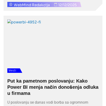
WebMind Redakcija
12/12/2025
Vesti
Put ka pametnom poslovanju: Kako
Power BI menja način donošenja odluka
u firmama
U poslovanju se danas vodi borba sa ogromnom