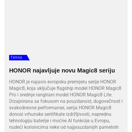
Tehno
HONOR najavljuje novu Magic8 seriju
HONOR je najavio evropsku premijeru serije HONOR
Magic8, koja uključuje flagship model HONOR Magic8
Pro i srednje rangirani model HONOR Magic8 Lite.
Dizajnirana sa fokusom na pouzdanost, dugovečnost i
svakodnevne performanse, serija HONOR Magic8
donosi vrhunske sertifikate izdržljivosti, naprednu
tehnologiju baterije i moćne AI funkcije u Evropu,
nudeći korisnicima neke od najpouzdanijih pametnih