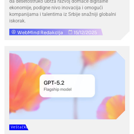
da desetostruko ubrza razvoj domaće digitalne
ekonomije, podigne nivo inovacija i omogući
kompanijama i talentima iz Srbije snažniji globalni
iskorak.
WebMind Redakcija
15/12/2025
Veštačka
Inteligencija