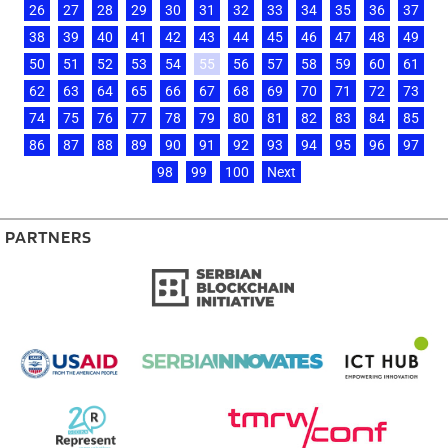
26
27
28
29
30
31
32
33
34
35
36
37
38
39
40
41
42
43
44
45
46
47
48
49
50
51
52
53
54
55
56
57
58
59
60
61
62
63
64
65
66
67
68
69
70
71
72
73
74
75
76
77
78
79
80
81
82
83
84
85
86
87
88
89
90
91
92
93
94
95
96
97
98
99
100
Next
PARTNERS