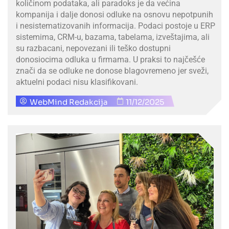
količinom podataka, ali paradoks je da većina
kompanija i dalje donosi odluke na osnovu nepotpunih
i nesistematizovanih informacija. Podaci postoje u ERP
sistemima, CRM-u, bazama, tabelama, izveštajima, ali
su razbacani, nepovezani ili teško dostupni
donosiocima odluka u firmama. U praksi to najčešće
znači da se odluke ne donose blagovremeno jer sveži,
aktuelni podaci nisu klasifikovani.
WebMind Redakcija
11/12/2025