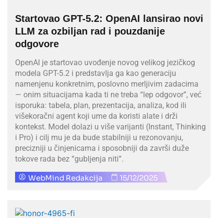
Startovao GPT-5.2: OpenAI lansirao novi
LLM za ozbiljan rad i pouzdanije
odgovore
OpenAI je startovao uvođenje novog velikog jezičkog
modela GPT-5.2 i predstavlja ga kao generaciju
namenjenu konkretnim, poslovno merljivim zadacima
— onim situacijama kada ti ne treba “lep odgovor”, već
isporuka: tabela, plan, prezentacija, analiza, kod ili
višekoračni agent koji ume da koristi alate i drži
kontekst. Model dolazi u više varijanti (Instant, Thinking
i Pro) i cilj mu je da bude stabilniji u rezonovanju,
precizniji u činjenicama i sposobniji da završi duže
tokove rada bez “gubljenja niti”.
WebMind Redakcija
15/12/2025