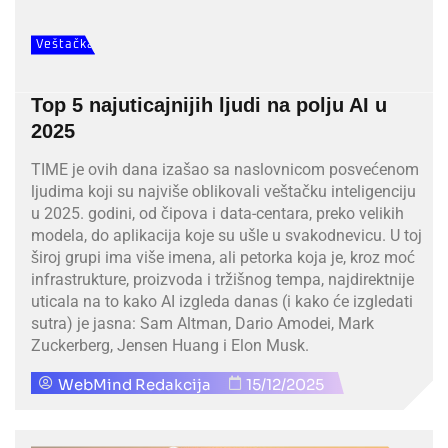
Veštačka
Inteligencija
Top 5 najuticajnijih ljudi na polju AI u
2025
TIME je ovih dana izašao sa naslovnicom posvećenom
ljudima koji su najviše oblikovali veštačku inteligenciju
u 2025. godini, od čipova i data-centara, preko velikih
modela, do aplikacija koje su ušle u svakodnevicu. U toj
široj grupi ima više imena, ali petorka koja je, kroz moć
infrastrukture, proizvoda i tržišnog tempa, najdirektnije
uticala na to kako AI izgleda danas (i kako će izgledati
sutra) je jasna: Sam Altman, Dario Amodei, Mark
Zuckerberg, Jensen Huang i Elon Musk.
WebMind Redakcija
15/12/2025