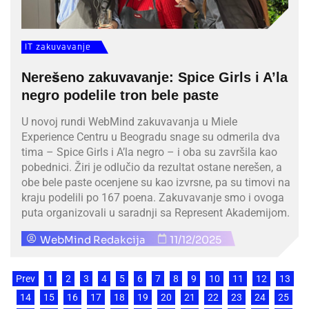
IT zakuvavanje
Nerešeno zakuvavanje: Spice Girls i A’la
negro podelile tron bele paste
U novoj rundi WebMind zakuvavanja u Miele
Experience Centru u Beogradu snage su odmerila dva
tima – Spice Girls i A’la negro – i oba su završila kao
pobednici. Žiri je odlučio da rezultat ostane nerešen, a
obe bele paste ocenjene su kao izvrsne, pa su timovi na
kraju podelili po 167 poena. Zakuvavanje smo i ovoga
puta organizovali u saradnji sa Represent Akademijom.
WebMind Redakcija
11/12/2025
Prev
1
2
3
4
5
6
7
8
9
10
11
12
13
14
15
16
17
18
19
20
21
22
23
24
25