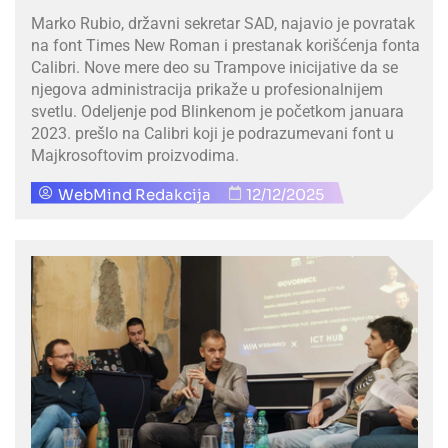
Marko Rubio, državni sekretar SAD, najavio je povratak
na font Times New Roman i prestanak korišćenja fonta
Calibri. Nove mere deo su Trampove inicijative da se
njegova administracija prikaže u profesionalnijem
svetlu. Odeljenje pod Blinkenom je početkom januara
2023. prešlo na Calibri koji je podrazumevani font u
Majkrosoftovim proizvodima.
WebMind Redakcija
12/12/2025