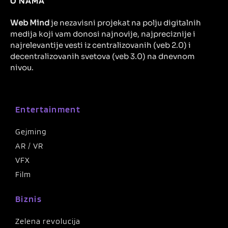
O NAMA
Web Mind
je nezavisni projekat na polju digitalnih
medija koji vam donosi najnovije, najpreciznije i
najrelevantije vesti iz centralizovanih (veb 2.0) i
decentralizovanih svetova (veb 3.0) na dnevnom
nivou.
Entertainment
Gejming
AR / VR
VFX
Film
Biznis
Zelena revolucija