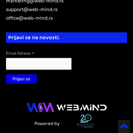
e
marketing@web-mind.rs
a
m
k
d
m
support@web-mind.rs
i
office@web-mind.rs
n
Prijavi se na novosti.
*
Email Adresa
Powered by