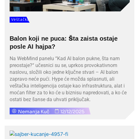
Veštačka
Inteligencija
Balon koji ne puca: Šta zaista ostaje
posle AI hajpa?
Na WebMind panelu “Kad AI balon pukne, šta nam
preostaje?“ učesnici su se, uprkos provokativnom
naslovu, složili oko jedne ključne stvari – AI balon
zapravo neće pući. Hype će možda splasnuti, ali
veštačka inteligencija ostaje kao infrastruktura, alat i
moćan filter za to ko će u biznisu napredovati, a ko će
ostati bez šanse da uhvati priključak.
Nemanja Kuč
12/12/2025