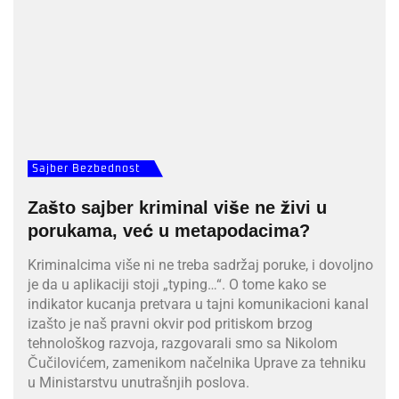
Sajber Bezbednost
Zašto sajber kriminal više ne živi u
porukama, već u metapodacima?
Kriminalcima više ni ne treba sadržaj poruke, i dovoljno
je da u aplikaciji stoji „typing…“. O tome kako se
indikator kucanja pretvara u tajni komunikacioni kanal
izašto je naš pravni okvir pod pritiskom brzog
tehnološkog razvoja, razgovarali smo sa Nikolom
Čučilovićem, zamenikom načelnika Uprave za tehniku
u Ministarstvu unutrašnjih poslova.