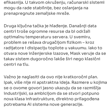
efikasnija. U takvom okruženju, računarski sistemi
mogu da rade stabilnije, bez oslanjanja na
prenapregnute zemaljske mreže.
Druga ključna tačka je hlađenje. Današnji data
centri troše ogromne resurse da bi održali
optimalnu temperaturu servera. U svemiru,
problem se rešava drugačijom fizikom – kroz
radijatore i disipaciju toplote u vakuumu. Iako to
otvara nove inženjerske izazove, Mask veruje da se
takav sistem dugoročno lakše širi nego klasični
centri na tlu.
Važno je naglasiti da ovo nije kratkoročni plan.
Ipak, više nije ni apstraktna ideja. Razmere u kojima
se o ovome govori jasno ukazuju da se razmišlja
industrijski, sa ambicijom da se stvori potpuno
nova klasa infrastrukture, direktno prilagođena
potrebama AI sistema nove generacije.