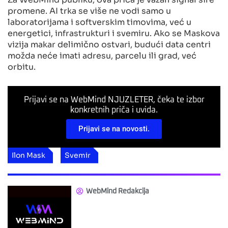
promene. AI trka se više ne vodi samo u
laboratorijama i softverskim timovima, već u
energetici, infrastrukturi i svemiru. Ako se Maskova
vizija makar delimično ostvari, budući data centri
možda neće imati adresu, parcelu ili grad, već
orbitu.
Prijavi se na WebMind NJUZLETER, čeka te izbor
konkretnih priča i uvida.
Prijavi se na novosti.
Ilon Mask
Svemir
WebMind Redakcija