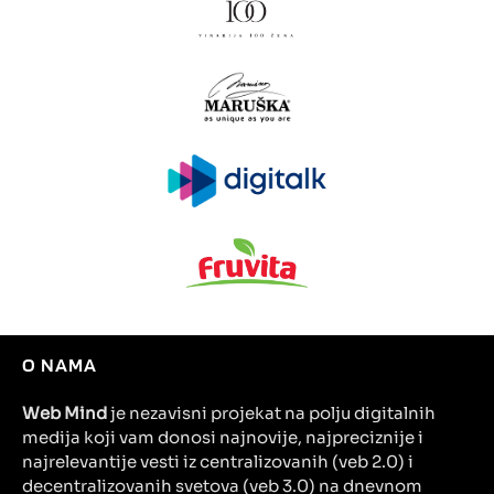
O NAMA
Web Mind
je nezavisni projekat na polju digitalnih
medija koji vam donosi najnovije, najpreciznije i
najrelevantije vesti iz centralizovanih (veb 2.0) i
decentralizovanih svetova (veb 3.0) na dnevnom