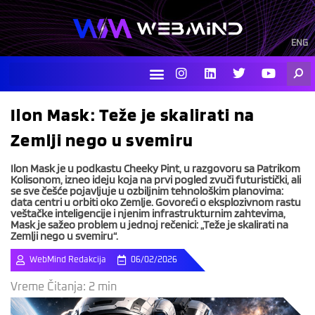
Skip
to
content
ENG
I
L
T
Y
Searc
n
i
w
o
s
n
i
u
t
k
t
t
Ilon Mask: Teže je skalirati na
a
e
t
u
g
d
e
b
Zemlji nego u svemiru
r
i
r
e
a
n
m
Ilon Mask je u podkastu Cheeky Pint, u razgovoru sa Patrikom
Kolisonom, izneo ideju koja na prvi pogled zvuči futuristički, ali
se sve češće pojavljuje u ozbiljnim tehnološkim planovima:
data centri u orbiti oko Zemlje. Govoreći o eksplozivnom rastu
veštačke inteligencije i njenim infrastrukturnim zahtevima,
Mask je sažeo problem u jednoj rečenici: „Teže je skalirati na
Zemlji nego u svemiru“.
WebMind Redakcija
06/02/2026
Vreme Čitanja:
2
min