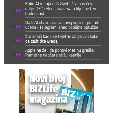
Kako AI menja naš život i šta nas čeka
dalje: TEDxMedijana otvara ključne teme
budućnosti
Da li AI otvara vrata novoj vrsti digitalnih
ucena? Telegram izneo ozbiljne optužbe
Šta znači kada se telefon zagreva i kako
da zaštitite uređaj
Apple ne želi da ponovi Metinu grešku:
Pametne naočare stižu kasnije