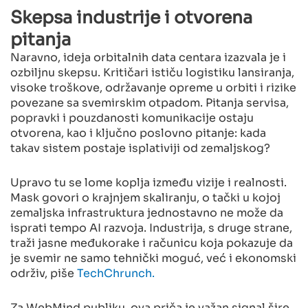
Skepsa industrije i otvorena
pitanja
Naravno, ideja orbitalnih data centara izazvala je i
ozbiljnu skepsu. Kritičari ističu logistiku lansiranja,
visoke troškove, održavanje opreme u orbiti i rizike
povezane sa svemirskim otpadom. Pitanja servisa,
popravki i pouzdanosti komunikacije ostaju
otvorena, kao i ključno poslovno pitanje: kada
takav sistem postaje isplativiji od zemaljskog?
Upravo tu se lome koplja između vizije i realnosti.
Mask govori o krajnjem skaliranju, o tački u kojoj
zemaljska infrastruktura jednostavno ne može da
isprati tempo AI razvoja. Industrija, s druge strane,
traži jasne međukorake i računicu koja pokazuje da
je svemir ne samo tehnički moguć, već i ekonomski
održiv, piše
TechChrunch.
Za WebMind publiku, ova priča je važan signal šire