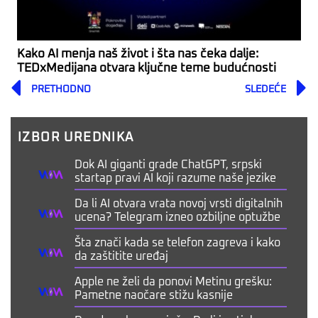
Kako AI menja naš život i šta nas čeka dalje:
TEDxMedijana otvara ključne teme budućnosti
Prev
PRETHODNO
SLEDEĆE
IZBOR UREDNIKA
Dok AI giganti grade ChatGPT, srpski
startap pravi AI koji razume naše jezike
Da li AI otvara vrata novoj vrsti digitalnih
ucena? Telegram izneo ozbiljne optužbe
Šta znači kada se telefon zagreva i kako
da zaštitite uređaj
Apple ne želi da ponovi Metinu grešku:
Pametne naočare stižu kasnije