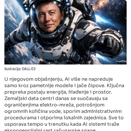
Ilustracija: DALL-E3
U njegovom objašnjenju, AI više ne napreduje
samo kroz pametnije modele i jače čipove. Ključna
prepreka postaju energija, hlađenje i prostor.
Zemaljski data centri danas se suočavaju sa
ograničenjima elektro-mreža, potrošnjom
ogromnih količina vode, sporim administrativnim
procedurama i otporima lokalnih zajednica. Sve to
usporava tempo u trenutku kada AI sistemi traže
eksponencijalni rast računarske snage.