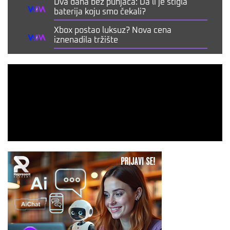
Dva dana bez punjača: Da li je stigla
baterija koju smo čekali?
Xbox postao luksuz? Nova cena
iznenadila tržište