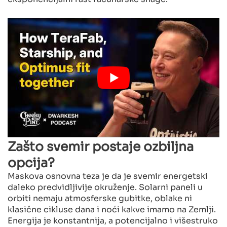
Zašto svemir postaje ozbiljna
opcija?
Maskova osnovna teza je da je svemir energetski
daleko predvidljivije okruženje. Solarni paneli u
orbiti nemaju atmosferske gubitke, oblake ni
klasične cikluse dana i noći kakve imamo na Zemlji.
Energija je konstantnija, a potencijalno i višestruko