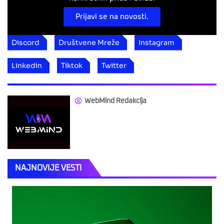
Prijavi se na novosti.
Discord
Društvene Mreže
Instagram
Linkedin
Tiktok
Twitter
WebMind Redakcija
NAJNOVIJE VESTI