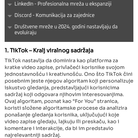
LinkedIn - Profesionalna mreža u ekspanziji
Discord - Komunikacija za zajednice
Društvene mreže u 2024. godini nastavljaju da
evoluiraju
1. TikTok – Kralj viralnog sadržaja
TikTok nastavlja da dominira kao platforma za
kratke video zapise, privlačeći korisnike svojom
jednostavnošću i kreativnošću. Ono što TikTok čini
posebnim jeste njegov algoritam koji personalizuje
iskustvo gledanja, predstavljajući korisnicima
sadržaj koji odgovara njihovim interesovanjima.
Ovaj algoritam, poznat kao “For You” stranica,
koristi složene algoritamske procese da analizira
ponašanje gledanja korisnika, uključujući koje
video zapise gledaju, lajkuju ili preskaču, kao i
komentare i interakcije, da bi im predstavio
najrelevantniji sadržaj.