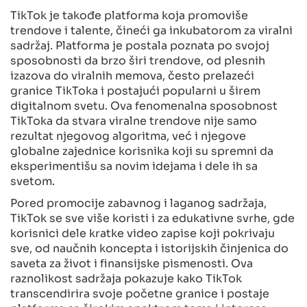
TikTok je takođe platforma koja promoviše
trendove i talente, čineći ga inkubatorom za viralni
sadržaj. Platforma je postala poznata po svojoj
sposobnosti da brzo širi trendove, od plesnih
izazova do viralnih memova, često prelazeći
granice TikToka i postajući popularni u širem
digitalnom svetu. Ova fenomenalna sposobnost
TikToka da stvara viralne trendove nije samo
rezultat njegovog algoritma, već i njegove
globalne zajednice korisnika koji su spremni da
eksperimentišu sa novim idejama i dele ih sa
svetom.
Pored promocije zabavnog i laganog sadržaja,
TikTok se sve više koristi i za edukativne svrhe, gde
korisnici dele kratke video zapise koji pokrivaju
sve, od naučnih koncepta i istorijskih činjenica do
saveta za život i finansijske pismenosti. Ova
raznolikost sadržaja pokazuje kako TikTok
transcendirira svoje početne granice i postaje