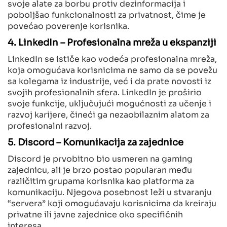
svoje alate za borbu protiv dezinformacija i
poboljšao funkcionalnosti za privatnost, čime je
povećao poverenje korisnika.
4. LinkedIn – Profesionalna mreža u ekspanziji
LinkedIn se ističe kao vodeća profesionalna mreža,
koja omogućava korisnicima ne samo da se povežu
sa kolegama iz industrije, već i da prate novosti iz
svojih profesionalnih sfera. LinkedIn je proširio
svoje funkcije, uključujući mogućnosti za učenje i
razvoj karijere, čineći ga nezaobilaznim alatom za
profesionalni razvoj.
5. Discord – Komunikacija za zajednice
Discord je prvobitno bio usmeren na gaming
zajednicu, ali je brzo postao popularan među
različitim grupama korisnika kao platforma za
komunikaciju. Njegova posebnost leži u stvaranju
“servera” koji omogućavaju korisnicima da kreiraju
privatne ili javne zajednice oko specifičnih
interesa.