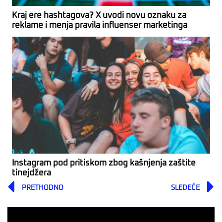
Kraj ere hashtagova? X uvodi novu oznaku za
reklame i menja pravila influenser marketinga
Instagram pod pritiskom zbog kašnjenja zaštite
tinejdžera
Prev
PRETHODNO
SLEDEĆE