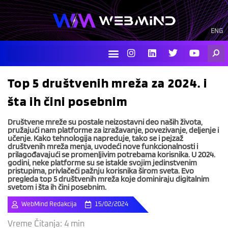
Skip
to
content
ENG
I
L
T
Y
Searc
n
i
w
o
s
n
i
u
t
k
t
t
Top 5 društvenih mreža za 2024. i
a
e
t
u
g
d
e
b
šta ih čini posebnim
r
i
r
e
a
n
m
Društvene mreže su postale neizostavni deo naših života,
pružajući nam platforme za izražavanje, povezivanje, deljenje i
učenje. Kako tehnologija napreduje, tako se i pejzaž
društvenih mreža menja, uvodeći nove funkcionalnosti i
prilagođavajući se promenljivim potrebama korisnika. U 2024.
godini, neke platforme su se istakle svojim jedinstvenim
pristupima, privlačeći pažnju korisnika širom sveta. Evo
pregleda top 5 društvenih mreža koje dominiraju digitalnim
svetom i šta ih čini posebnim.
WebMind Redakcija
15/02/2024
Vreme Čitanja:
4
min