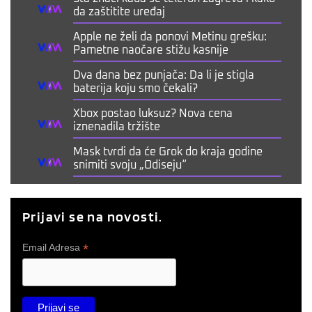
da zaštitite uređaj
Apple ne želi da ponovi Metinu grešku:
Pametne naočare stižu kasnije
Dva dana bez punjača: Da li je stigla
baterija koju smo čekali?
Xbox postao luksuz? Nova cena
iznenadila tržište
Mask tvrdi da će Grok do kraja godine
snimiti svoju „Odiseju“
Prijavi se na novosti.
*
Email Adresa