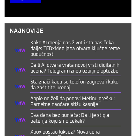
NAJNOVIJE
Kako AI menja naš život i šta nas čeka
dalje: TEDxMedijana otvara ključne teme
budućnosti
Da li AI otvara vrata novoj vrsti digitalnih
ucena? Telegram izneo ozbiljne optužbe
Šta znači kada se telefon zagreva i kako
da zaštitite uređaj
Apple ne želi da ponovi Metinu grešku:
Pametne naočare stižu kasnije
Dva dana bez punjača: Da li je stigla
baterija koju smo čekali?
Xbox postao luksuz? Nova cena