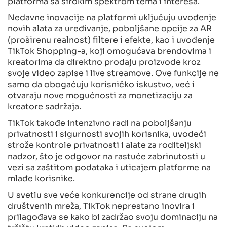
platforma sa širokim spektrom tema i interesa.
Nedavne inovacije na platformi uključuju uvođenje
novih alata za uređivanje, poboljšane opcije za AR
(proširenu realnost) filtere i efekte, kao i uvođenje
TikTok Shopping-a, koji omogućava brendovima i
kreatorima da direktno prodaju proizvode kroz
svoje video zapise i live streamove. Ove funkcije ne
samo da obogaćuju korisničko iskustvo, već i
otvaraju nove mogućnosti za monetizaciju za
kreatore sadržaja.
TikTok takođe intenzivno radi na poboljšanju
privatnosti i sigurnosti svojih korisnika, uvodeći
strože kontrole privatnosti i alate za roditeljski
nadzor, što je odgovor na rastuće zabrinutosti u
vezi sa zaštitom podataka i uticajem platforme na
mlađe korisnike.
U svetlu sve veće konkurencije od strane drugih
društvenih mreža, TikTok neprestano inovira i
prilagođava se kako bi zadržao svoju dominaciju na