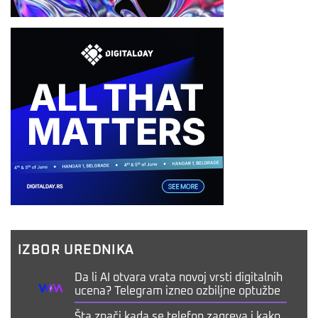
IZBOR UREDNIKA
Da li AI otvara vrata novoj vrsti digitalnih
ucena? Telegram izneo ozbiljne optužbe
Šta znači kada se telefon zagreva i kako