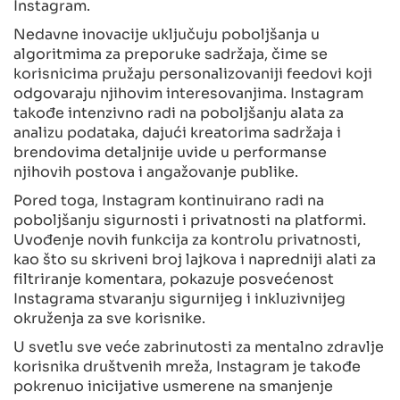
Instagram.
Nedavne inovacije uključuju poboljšanja u
algoritmima za preporuke sadržaja, čime se
korisnicima pružaju personalizovaniji feedovi koji
odgovaraju njihovim interesovanjima. Instagram
takođe intenzivno radi na poboljšanju alata za
analizu podataka, dajući kreatorima sadržaja i
brendovima detaljnije uvide u performanse
njihovih postova i angažovanje publike.
Pored toga, Instagram kontinuirano radi na
poboljšanju sigurnosti i privatnosti na platformi.
Uvođenje novih funkcija za kontrolu privatnosti,
kao što su skriveni broj lajkova i napredniji alati za
filtriranje komentara, pokazuje posvećenost
Instagrama stvaranju sigurnijeg i inkluzivnijeg
okruženja za sve korisnike.
U svetlu sve veće zabrinutosti za mentalno zdravlje
korisnika društvenih mreža, Instagram je takođe
pokrenuo inicijative usmerene na smanjenje