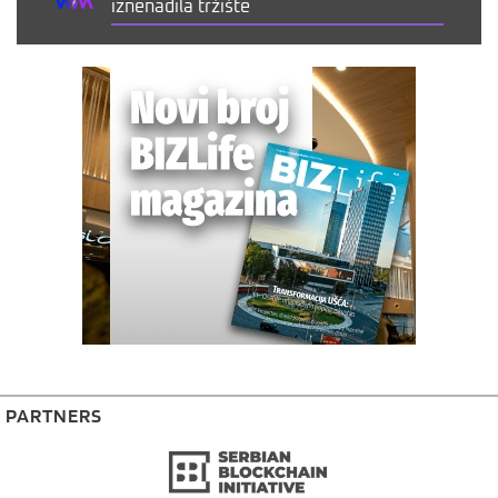
iznenadila tržište
PARTNERS