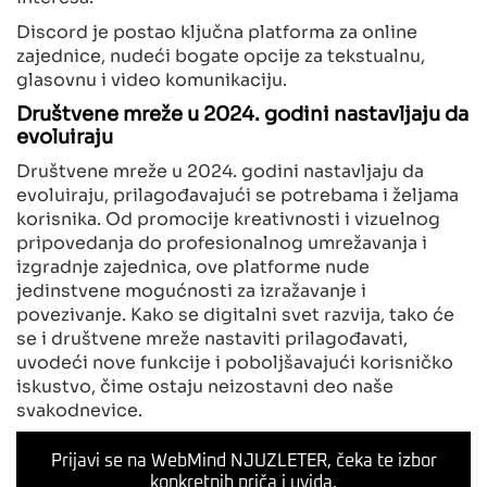
Discord je postao ključna platforma za online
zajednice, nudeći bogate opcije za tekstualnu,
glasovnu i video komunikaciju.
Društvene mreže u 2024. godini nastavljaju da
evoluiraju
Društvene mreže u 2024. godini nastavljaju da
evoluiraju, prilagođavajući se potrebama i željama
korisnika. Od promocije kreativnosti i vizuelnog
pripovedanja do profesionalnog umrežavanja i
izgradnje zajednica, ove platforme nude
jedinstvene mogućnosti za izražavanje i
povezivanje. Kako se digitalni svet razvija, tako će
se i društvene mreže nastaviti prilagođavati,
uvodeći nove funkcije i poboljšavajući korisničko
iskustvo, čime ostaju neizostavni deo naše
svakodnevice.
Prijavi se na WebMind NJUZLETER, čeka te izbor
konkretnih priča i uvida.