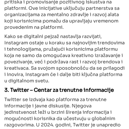
pritiska i promovisanje pozitivnog iskustva na
platformi. Ove inicijative uključuju partnerstva sa
organizacijama za mentalno zdravlje i razvoj alata
koji korisnicima pomažu da upravljaju vremenom
provedenim na platformi.
Kako se digitalni pejzaž nastavlja razvijati,
Instagram ostaje u koraku sa najnovijim trendovima
i tehnologijama, pružajući korisnicima platformu
koja ne samo da omogućava kreativno izražavanje i
povezivanje, već i podržava rast i razvoj brendova i
kreativaca. Sa svojom sposobnošću da se prilagodi
i inovira, Instagram će i dalje biti ključna platforma
u digitalnom svetu.
3. Twitter – Centar za trenutne informacije
Twitter se izdvaja kao platforma za trenutne
informacije i javne diskusije. Njegova
jedinstvenost leži u brzini širenja informacija i
mogućnosti korisnika da učestvuju u globalnim
razgovorima. U 2024. godini, Twitter je unapredio