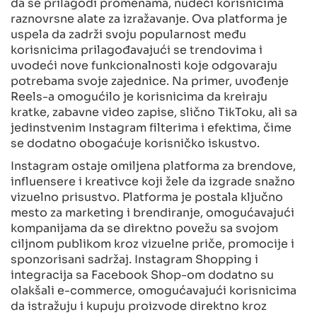
da se prilagodi promenama, nudeći korisnicima
raznovrsne alate za izražavanje. Ova platforma je
uspela da zadrži svoju popularnost među
korisnicima prilagođavajući se trendovima i
uvodeći nove funkcionalnosti koje odgovaraju
potrebama svoje zajednice. Na primer, uvođenje
Reels-a omogućilo je korisnicima da kreiraju
kratke, zabavne video zapise, slično TikToku, ali sa
jedinstvenim Instagram filterima i efektima, čime
se dodatno obogaćuje korisničko iskustvo.
Instagram ostaje omiljena platforma za brendove,
influensere i kreativce koji žele da izgrade snažno
vizuelno prisustvo. Platforma je postala ključno
mesto za marketing i brendiranje, omogućavajući
kompanijama da se direktno povežu sa svojom
ciljnom publikom kroz vizuelne priče, promocije i
sponzorisani sadržaj. Instagram Shopping i
integracija sa Facebook Shop-om dodatno su
olakšali e-commerce, omogućavajući korisnicima
da istražuju i kupuju proizvode direktno kroz