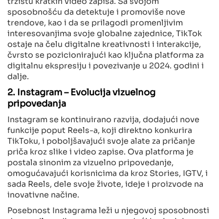
tržištu kratkih video zapisa. Sa svojom
sposobnošću da detektuje i promoviše nove
trendove, kao i da se prilagodi promenljivim
interesovanjima svoje globalne zajednice, TikTok
ostaje na čelu digitalne kreativnosti i interakcije,
čvrsto se pozicionirajući kao ključna platforma za
digitalnu ekspresiju i povezivanje u 2024. godini i
dalje.
2. Instagram – Evolucija vizuelnog
pripovedanja
Instagram se kontinuirano razvija, dodajući nove
funkcije poput Reels-a, koji direktno konkurira
TikToku, i poboljšavajući svoje alate za pričanje
priča kroz slike i video zapise. Ova platforma je
postala sinonim za vizuelno pripovedanje,
omogućavajući korisnicima da kroz Stories, IGTV, i
sada Reels, dele svoje živote, ideje i proizvode na
inovativne načine.
Posebnost Instagrama leži u njegovoj sposobnosti