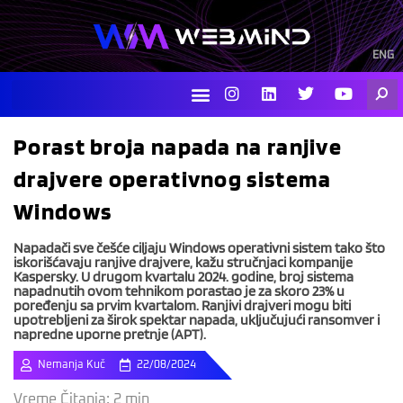
Skip
to
content
ENG
I
L
T
Y
Searc
n
i
w
o
s
n
i
u
t
k
t
t
Porast broja napada na ranjive
a
e
t
u
g
d
e
b
drajvere operativnog sistema
r
i
r
e
a
n
Windows
m
Napadači sve češće ciljaju Windows operativni sistem tako što
iskorišćavaju ranjive drajvere, kažu stručnjaci kompanije
Kaspersky. U drugom kvartalu 2024. godine, broj sistema
napadnutih ovom tehnikom porastao je za skoro 23% u
poređenju sa prvim kvartalom. Ranjivi drajveri mogu biti
upotrebljeni za širok spektar napada, uključujući ransomver i
napredne uporne pretnje (APT).
Nemanja Kuč
22/08/2024
Vreme Čitanja:
2
min