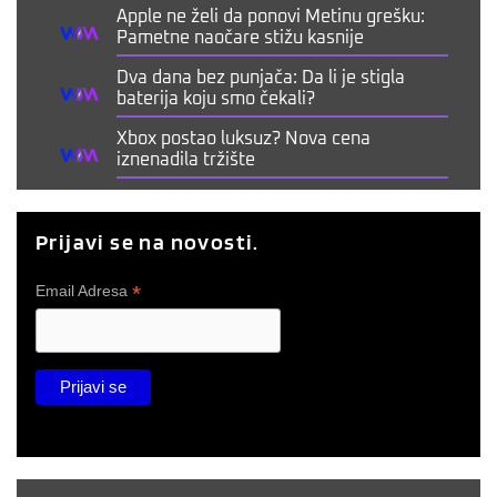
Apple ne želi da ponovi Metinu grešku:
Pametne naočare stižu kasnije
Dva dana bez punjača: Da li je stigla
baterija koju smo čekali?
Xbox postao luksuz? Nova cena
iznenadila tržište
Prijavi se na novosti.
*
Email Adresa