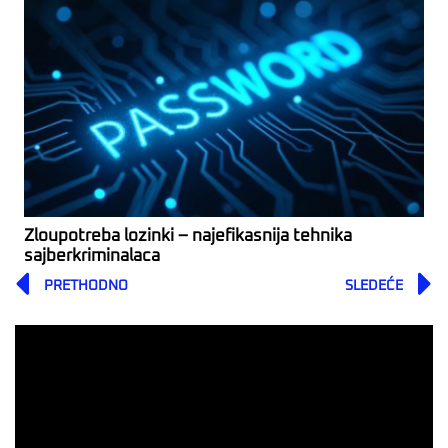
Zloupotreba lozinki – najefikasnija tehnika
sajberkriminalaca
Prev
PRETHODNO
SLEDEĆE