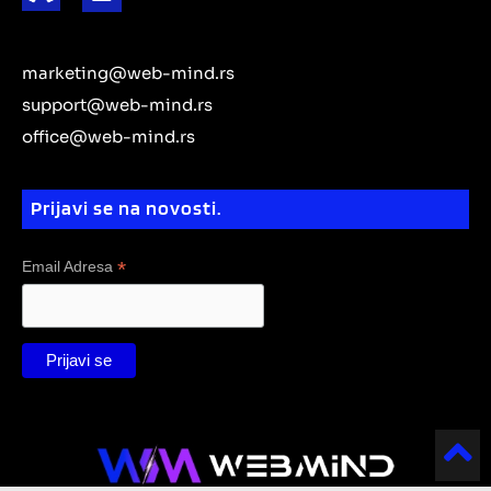
i
i
t
u
a
g
b
n
t
e
b
g
r
o
k
r
e
r
a
o
e
marketing@web-mind.rs
a
m
k
d
m
support@web-mind.rs
i
office@web-mind.rs
n
Prijavi se na novosti.
*
Email Adresa