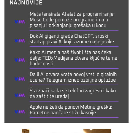
NAJNOVIJE
Meta lansirala AI alat za programiranje:
Muse Code pomaže programerima u
pisanju i otklanjanju grešaka u kodu
Dok AI giganti grade ChatGPT, srpski
startap pravi AI koji razume naše jezike
Kako AI menja naš život i šta nas čeka
dalje: TEDxMedijana otvara ključne teme
budućnosti
Da li AI otvara vrata novoj vrsti digitalnih
ucena? Telegram izneo ozbiljne optužbe
Šta znači kada se telefon zagreva i kako
da zaštitite uređaj
Apple ne želi da ponovi Metinu grešku:
Pametne naočare stižu kasnije