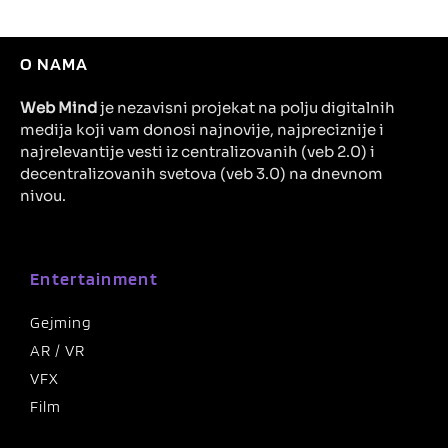
O NAMA
Web Mind
je nezavisni projekat na polju digitalnih
medija koji vam donosi najnovije, najpreciznije i
najrelevantije vesti iz centralizovanih (veb 2.0) i
decentralizovanih svetova (veb 3.0) na dnevnom
nivou.
Entertainment
Gejming
AR / VR
VFX
Film