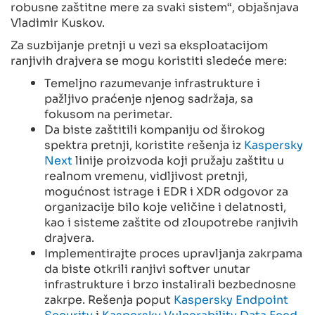
robusne zaštitne mere za svaki sistem“, objašnjava
Vladimir Kuskov.
Za suzbijanje pretnji u vezi sa eksploatacijom
ranjivih drajvera se mogu koristiti sledeće mere:
Temeljno razumevanje infrastrukture i
pažljivo praćenje njenog sadržaja, sa
fokusom na perimetar.
Da biste zaštitili kompaniju od širokog
spektra pretnji, koristite rešenja iz
Kaspersky
Next
linije proizvoda koji pružaju zaštitu u
realnom vremenu, vidljivost pretnji,
mogućnost istrage i EDR i XDR odgovor za
organizacije bilo koje veličine i delatnosti,
kao i sisteme zaštite od zloupotrebe ranjivih
drajvera.
Implementirajte proces upravljanja zakrpama
da biste otkrili ranjivi softver unutar
infrastrukture i brzo instalirali bezbednosne
zakrpe. Rešenja poput
Kaspersky Endpoint
Security
i
Kaspersky Vulnerability Data Feed