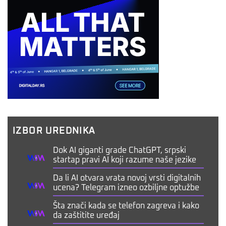
IZBOR UREDNIKA
Dok AI giganti grade ChatGPT, srpski
startap pravi AI koji razume naše jezike
Da li AI otvara vrata novoj vrsti digitalnih
ucena? Telegram izneo ozbiljne optužbe
Šta znači kada se telefon zagreva i kako
da zaštitite uređaj