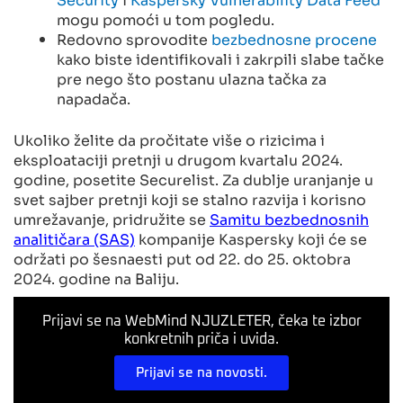
mogu pomoći u tom pogledu.
Redovno sprovodite
bezbednosne procene
kako biste identifikovali i zakrpili slabe tačke
pre nego što postanu ulazna tačka za
napadača.
Ukoliko želite da pročitate više o rizicima i
eksploataciji pretnji u drugom kvartalu 2024.
godine, posetite Securelist. Za dublje uranjanje u
svet sajber pretnji koji se stalno razvija i korisno
umrežavanje, pridružite se
Samitu bezbednosnih
analitičara (SAS)
kompanije Kaspersky koji će se
održati po šesnaesti put od 22. do 25. oktobra
2024. godine na Baliju.
Prijavi se na WebMind NJUZLETER, čeka te izbor
konkretnih priča i uvida.
Prijavi se na novosti.