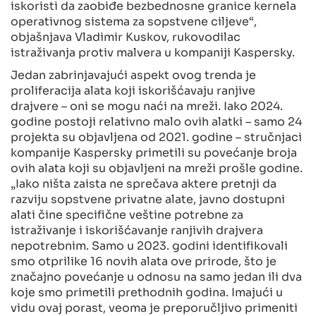
iskoristi da zaobiđe bezbednosne granice kernela
operativnog sistema za sopstvene ciljeve“,
objašnjava Vladimir Kuskov, rukovodilac
istraživanja protiv malvera u kompaniji Kaspersky.
Jedan zabrinjavajući aspekt ovog trenda je
proliferacija alata koji iskorišćavaju ranjive
drajvere – oni se mogu naći na mreži. Iako 2024.
godine postoji relativno malo ovih alatki – samo 24
projekta su objavljena od 2021. godine – stručnjaci
kompanije Kaspersky primetili su povećanje broja
ovih alata koji su objavljeni na mreži prošle godine.
„Iako ništa zaista ne sprečava aktere pretnji da
razviju sopstvene privatne alate, javno dostupni
alati čine specifične veštine potrebne za
istraživanje i iskorišćavanje ranjivih drajvera
nepotrebnim. Samo u 2023. godini identifikovali
smo otprilike 16 novih alata ove prirode, što je
značajno povećanje u odnosu na samo jedan ili dva
koje smo primetili prethodnih godina. Imajući u
vidu ovaj porast, veoma je preporučljivo primeniti