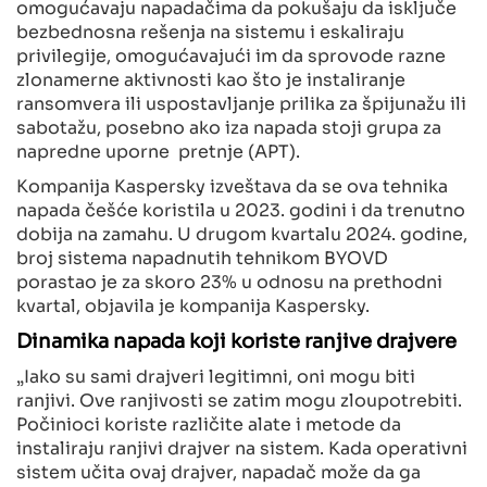
omogućavaju napadačima da pokušaju da isključe
bezbednosna rešenja na sistemu i eskaliraju
privilegije, omogućavajući im da sprovode razne
zlonamerne aktivnosti kao što je instaliranje
ransomvera ili uspostavljanje prilika za špijunažu ili
sabotažu, posebno ako iza napada stoji grupa za
napredne uporne pretnje (APT).
Kompanija Kaspersky izveštava da se ova tehnika
napada češće koristila u 2023. godini i da trenutno
dobija na zamahu. U drugom kvartalu 2024. godine,
broj sistema napadnutih tehnikom BYOVD
porastao je za skoro 23% u odnosu na prethodni
kvartal, objavila je kompanija Kaspersky.
Dinamika napada koji koriste ranjive drajvere
„Iako su sami drajveri legitimni, oni mogu biti
ranjivi. Ove ranjivosti se zatim mogu zloupotrebiti.
Počinioci koriste različite alate i metode da
instaliraju ranjivi drajver na sistem. Kada operativni
sistem učita ovaj drajver, napadač može da ga