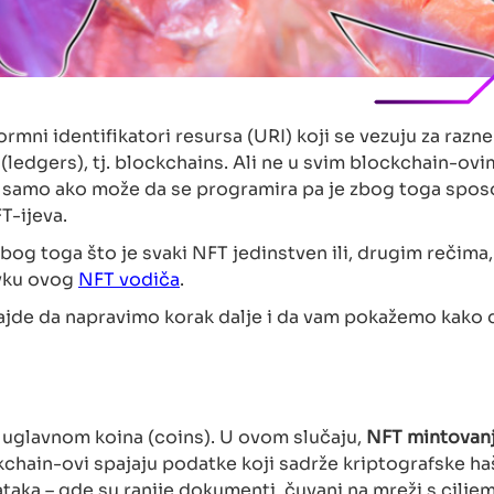
rmni identifikatori resursa (URI) koji se vezuju za razne
ledgers), tj. blockchains. Ali ne u svim blockchain-ovi
e samo ako može da se programira pa je zbog toga spo
T-ijeva.
zbog toga što je svaki NFT jedinstven ili, drugim rečima,
avku ovog
NFT vodiča
.
ajde da napravimo korak dalje i da vam pokažemo kako d
, uglavnom koina (coins). U ovom slučaju,
NFT mintovanj
kchain-ovi spajaju podatke koji sadrže kriptografske ha
dataka – gde su ranije dokumenti čuvani na mreži s cilje