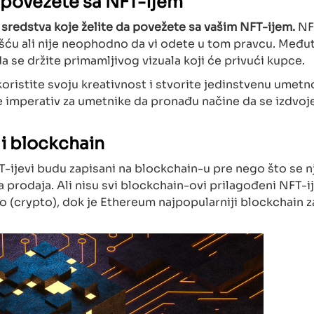
a povežete sa NFT-ijem
sredstva koje želite da povežete sa vašim NFT-ijem.
NF
ću ali nije neophodno da vi odete u tom pravcu. Međut
da se držite primamljivog vizuala koji će privući kupce.
koristite svoju kreativnost i stvorite jedinstvenu umetn
je imperativ za umetnike da pronađu načine da se izdvoj
 i blockchain
ijevi budu zapisani na blockchain-u pre nego što se n
 prodaja. Ali nisu svi blockchain-ovi prilagođeni NFT-i
to (crypto), dok je Ethereum najpopularniji blockchain z