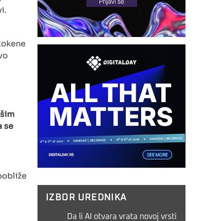
i.
 tokene
rvo
ašim
a se
pobliže
IZBOR UREDNIKA
Da li AI otvara vrata novoj vrsti