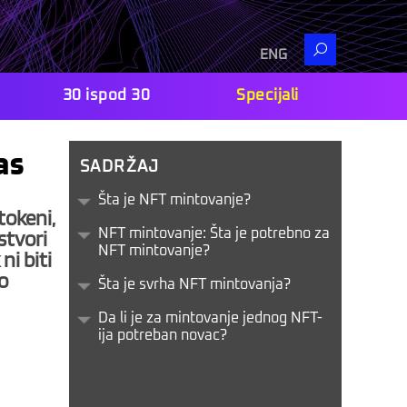
Search
ENG
30 ispod 30
Specijali
as
SADRŽAJ
Šta je NFT mintovanje?
tokeni,
stvori
NFT mintovanje: Šta je potrebno za
NFT mintovanje?
ni biti
o
Šta je svrha NFT mintovanja?
Da li je za mintovanje jednog NFT-
ija potreban novac?