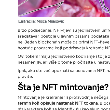
Ilustracija: Milica Mijajlovic
Brzo podsećanje: NFT-ijevi su jedinstveni unifo
sredstava i postoje u javnim bazama podataka (
ne. Jedan blockchain može da primi NFT-ijev
hostuje programe koji podržavaju kreiranje NF
Ovi tokeni imaju jedinstveno kodiranje i to je 
nezamenljiv, ali više o tome pročitajte u nast
Ipak, ako ste već upoznati sa osnovama NFT, h
pravite.
Šta je NFT mintovanje?
Mintovanje je kreiranje ili proizvodnja nečega
termin koji opisuje nastanak NFT tokena
. Bloc
niz karaktera koji se identifikuju kao skup po