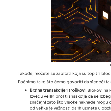
Takođe, možete se zapitati koja su top tri blo
Počnimo tako što ćemo govoriti da sledeći fa
Brzina transakcije i troškovi
: Blokovi na
izvedu veliki broj transakcija da se iz
značajni zato što visoke naknade mogu da
od velike je važnosti da ih uzmete u obzi