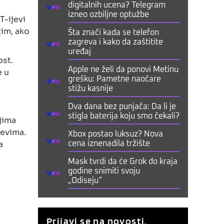
digitalnih ucena? Telegram
izneo ozbiljne optužbe
T-ijevi
im, ako
Šta znači kada se telefon
zagreva i kako da zaštitite
uređaj
ost.
e u
Apple ne želi da ponovi Metinu
grešku: Pametne naočare
stižu kasnije
Dva dana bez punjača: Da li je
stigla baterija koju smo čekali?
jima
jevima.
Xbox postao luksuz? Nova
a
cena iznenadila tržište
Mask tvrdi da će Grok do kraja
godine snimiti svoju
„Odiseju“
Prijavi se na novosti.