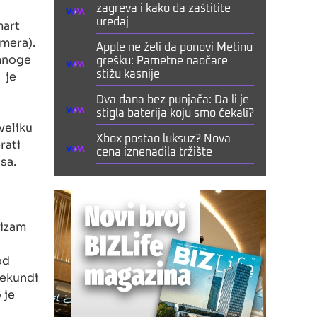
zagreva i kako da zaštitite
uređaj
mart
imera).
Apple ne želi da ponovi Metinu
 mnoge
grešku: Pametne naočare
 je
stižu kasnije
Dva dana bez punjača: Da li je
stigla baterija koju smo čekali?
veliku
Xbox postao luksuz? Nova
rati
cena iznenadila tržište
sa.
nizam
od
sekundi
 je