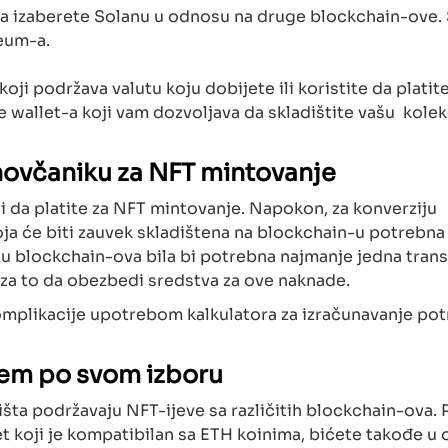
 da izaberete Solanu u odnosu na druge blockchain-ove.
reum-a.
oji podržava valutu koju dobijete ili koristite da platit
e wallet-a koji vam dozvoljava da skladištite vašu kolek
ovčaniku za NFT mintovanje
jeni da platite za NFT mintovanje. Napokon, za konverziju
ja će biti zauvek skladištena na blockchain-u potrebna 
nu blockchain-ova bila bi potrebna najmanje jedna trans
 za to da obezbedi sredstva za ove naknade.
omplikacije upotrebom kalkulatora za izračunavanje pot
štem po svom izboru
išta podržavaju NFT-ijeve sa različitih blockchain-ova. 
t koji je kompatibilan sa ETH koinima, bićete takođe u 