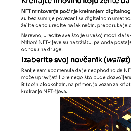
Kreirajte imovinu koju želite d
NFT mintovanje počinje kreiranjem digitalnog 
su bez sumnje povezani sa digitalnom umetnoš
želite da to uradite na lak način, preporuka je 
Naravno, uradite sve što je u vašoj moći da is
Milioni NFT-ijeva su na tržištu, pa onda posta
odnosu na druge.
Izaberite svoj novčanik (
wallet
)
Ranije sam spomenula da je neophodno da NFT-
može upravljati i pre nego što bude dozvoljena
Bitcoin blockchain, na primer, je vezan za krip
kreiranje NFT-ijeva.