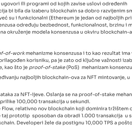
 ugovori ili programi od kojih zavise uslovi određenih
cija bi bila da izaberu blockchain sa dobro razvijenim s
ć su i funkcionalni (Ethereum je jedan od najboljih pr
enzusa određuju bezbednost, funkcionalnost, brzinu i
j na okruženje modela konsenzusa u okviru blockchain-a
f-of-work
mehanizme konsenzusa i to kao rezultat ima 
prilagođen korisniku, pa je zato od ključne važnosti izab
e, kao što je
proof-of-stake
(PoS) mehanizam konsenzu
ređivanju najboljih blockchain-ova za NFT mintovanje, u
dataka za NFT-ijeve. Oslanja se na proof-of-stake meha
prilike 100,000 transakcija u sekundi.
e Flow, relativno nov blockchain koji dominira tržištem 
e taj prototip sposoban da obradi 1.000 transakcija u 
ockchain. Developeri žele da postignu 10,000 TPS a pošto