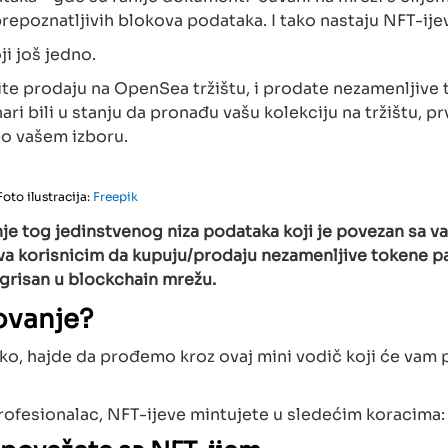
repoznatljivih blokova podataka. I tako nastaju NFT-ijev
ji još jedno.
vite prodaju na OpenSea tržištu, i prodate nezamenljive
nari bili u stanju da pronađu vašu kolekciju na tržištu, p
po vašem izboru.
Foto ilustracija:
Freepik
anje tog jedinstvenog niza podataka koji je povezan sa v
va korisnicim da kupuju/prodaju nezamenljive tokene p
ntegrisan u blockchain mrežu.
ovanje?
ko, hajde da prođemo kroz ovaj mini vodič koji će vam 
 profesionalac, NFT-ijeve mintujete u sledećim koracima: