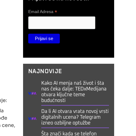
*
Email Adresa
NAJNOVIJE
Kako AI menja naš život i šta
nas čeka dalje: TEDxMedijana
otvara ključne teme
je:
budućnosti
da
Da li AI otvara vrata novoj vrsti
ođe
digitalnih ucena? Telegram
izneo ozbiljne optužbe
a cene,
Šta znači kada se telefon