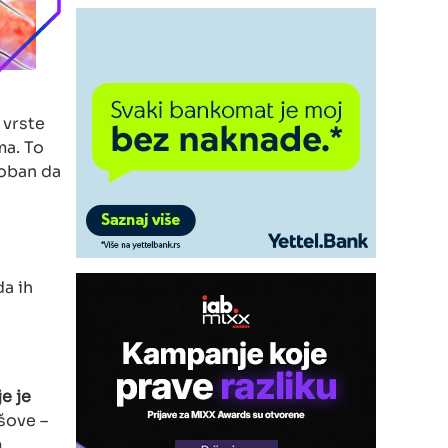
 vrste
ma. To
soban da
a ih
e je
šove –
m