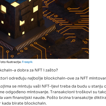
Foto ilustracija:
Freepik
ckchain-a dobra za NFT i zašto?
ktori određuju najbolje blockchain-ove za NFT mintovan
 kojima se mintuju vaši NFT-ijevi treba da budu u stanju 
begne odgođeno mintovanje. Transakcioni troškovi su tak
 vam finansijski naude. Pošto brzina transakcije diktir
r kada birate blockchain.