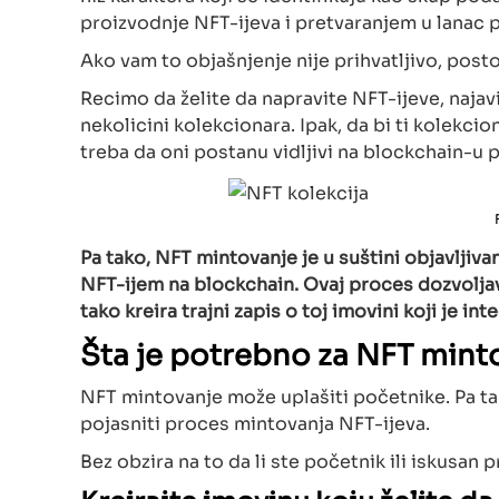
proizvodnje NFT-ijeva i pretvaranjem u lanac p
Ako vam to objašnjenje nije prihvatljivo, posto
Recimo da želite da napravite NFT-ijeve, naja
nekolicini kolekcionara. Ipak, da bi ti kolekcio
treba da oni postanu vidljivi na blockchain-u 
Pa tako, NFT mintovanje je u suštini objavljiv
NFT-ijem na blockchain. Ovaj proces dozvolja
tako kreira trajni zapis o toj imovini koji je i
Šta je potrebno za NFT mint
NFT mintovanje može uplašiti početnike. Pa ta
pojasniti proces mintovanja NFT-ijeva.
Bez obzira na to da li ste početnik ili iskusan