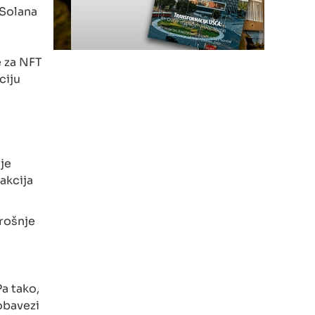
 Solana
e za NFT
ciju
je
akcija
rošnje
Pa tako,
obavezi