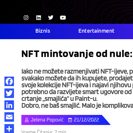
Skip
to
I
L
T
Y
content
n
i
w
o
s
n
i
u
t
k
t
t
Biznis
Entertainment
a
e
t
u
g
d
e
b
r
i
r
e
NFT mintovanje od nule:
a
n
m
Iako ne možete razmenjivati NFT-ijeve, 
svakako možete da ih kupujete, prodajete
svoje kolekcije NFT-ijeva i najavi njiho
potrebno da razvijete smart ugovore od n
Facebook
crtanje „smajlića“ u Paint-u.
Twitter
Dobro, ne baš smajlić. Malo je kompliko
LinkedIn
Jelena Popović
21/12/2022
Email
Vreme Čitanja:
7
min