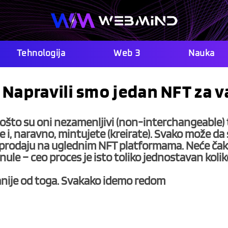
Tehnologija
Web 3
Nauka
 Napravili smo jedan NFT za v
pošto su oni nezamenljivi (non-interchangeable) 
 i, naravno, mintujete (kreirate). Svako može da 
vu prodaju na uglednim NFT platformama. Neće čak 
ule – ceo proces je isto toliko jednostavan kolik
vanije od toga. Svakako idemo redom