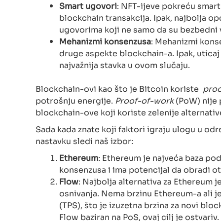
Smart ugovori
: NFT-ijeve pokreću smart
blockchain transakcija. Ipak, najbolja op
ugovorima koji ne samo da su bezbedni ve
Mehanizmi konsenzusa
: Mehanizmi kons
druge aspekte blockchain-a. Ipak, utica
najvažnija stavka u ovom slučaju.
Blockchain-ovi kao što je Bitcoin koriste
proo
potrošnju energije.
Proof-of-work
(PoW) nije 
blockchain-ove koji koriste zelenije alternativ
Sada kada znate koji faktori igraju ulogu u od
nastavku sledi naš izbor:
Ethereum
: Ethereum je najveća baza po
konsenzusa i ima potencijal da obradi ot
Flow
: Najbolja alternativa za Ethereum j
osnivanja. Nema brzinu Ethereum-a ali j
(TPS), što je izuzetna brzina za novi bl
Flow baziran na PoS, ovaj cilj je ostvariv.