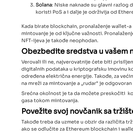
Solana
: Niske naknade su glavni razlog
koristi PoS a i dalje je održivija od Ethe
Kada birate blockchain, pronalaženje wallet-a k
mintovanje je od ključne važnosti. Pronalaženj
NFT-ijeva je takođe neophodan.
Obezbedite sredstva u vašem n
Verovali ili ne, najverovatnije ćete biti prisil
digitalnih podataka u kriptografsku imovinu ko
određena električna energije. Takođe, za veći
na mreži za mintovanje a „rudar“ je odgovoran
Srećna okolnost je ta da možete preskočiti k
gasa tokom mintovanja.
Povežite svoj novčanik sa trži
Takođe treba da uzmete u obzir da različita trž
ako se odlučite za Ethereum blockchain i walle