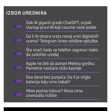
IZBOR UREDNIKA
Dok AI giganti grade ChatGPT, srpski
startap pravi AI koji razume naše jezike
Da li AI otvara vrata novoj vrsti digitalnih
ucena? Telegram izneo ozbiljne optužbe
Šta znači kada se telefon zagreva i kako
da zaštitite uređaj
Apple ne želi da ponovi Metinu grešku:
Pametne naočare stižu kasnije
Dva dana bez punjača: Da li je stigla
baterija koju smo čekali?
Xbox postao luksuz? Nova cena
iznenadila tržište