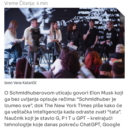
Vreme Čitanja:
4
min
Izvor: Vana Katančić
O Schmidhuberovom uticaju govori Elon Musk koji
ga bez uvijanja opisuje rečima: “Schmidhuber je
izumeo sve”, dok The New York Times piše kako će
ga veštačka inteligencija kada odraste zvati “tata”.
Naučnik koji je stavio G, P i T u GPT – kreirajući
tehnologije koje danas pokreću ChatGPT, Google