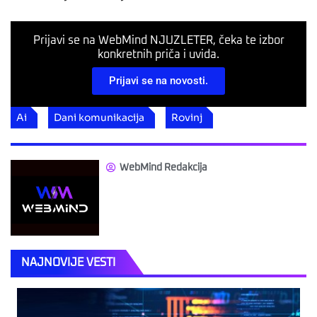
Prijavi se na WebMind NJUZLETER, čeka te izbor
konkretnih priča i uvida.
Prijavi se na novosti.
Ai
Dani komunikacija
Rovinj
WebMind Redakcija
NAJNOVIJE VESTI