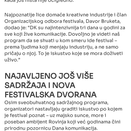
Najpoznatije lice domaće kreativne industrije i član
Organizacijskog odbora festivala, Davor Bruketa,
dodao je: “DK su najintenzivnija tri dana u godini za
sve koji žive komunikacije. Dovoljno je videti naš
program da se shvati u kom smeru ide festival –
prema ljudima koji menjaju industriju, a ne samo
pričaju o njoj. To je iskustvo koje se mora doživeti
uživo.”
NAJAVLJENO JOŠ VIŠE
SADRŽAJA I NOVA
FESTIVALSKA DVORANA
Osim sveobuhvatnog sadržajnog programa,
organizatori nastavljaju graditi iskustvo po kojem
je festival poznat – uz majsko sunce, more i
poseban ambijent Rovinja koji već godinama čini
prirodnu pozornicu Dana komunikacija.