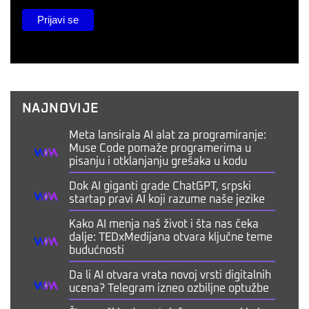
NAJNOVIJE
Meta lansirala AI alat za programiranje:
Muse Code pomaže programerima u
pisanju i otklanjanju grešaka u kodu
Dok AI giganti grade ChatGPT, srpski
startap pravi AI koji razume naše jezike
Kako AI menja naš život i šta nas čeka
dalje: TEDxMedijana otvara ključne teme
budućnosti
Da li AI otvara vrata novoj vrsti digitalnih
ucena? Telegram izneo ozbiljne optužbe