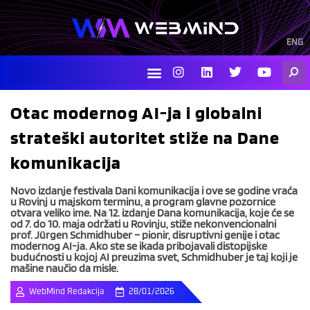
Skip
to
content
ENG
I
L
T
Y
Searc
n
i
w
o
s
n
i
u
t
k
t
t
Otac modernog AI-ja i globalni
a
e
t
u
g
d
e
b
strateški autoritet stiže na Dane
r
i
r
e
a
n
komunikacija
m
Novo izdanje festivala Dani komunikacija i ove se godine vraća
u Rovinj u majskom terminu, a program glavne pozornice
otvara veliko ime. Na 12. izdanje Dana komunikacija, koje će se
od 7. do 10. maja održati u Rovinju, stiže nekonvencionalni
prof. Jürgen Schmidhuber – pionir, disruptivni genije i otac
modernog AI-ja. Ako ste se ikada pribojavali distopijske
budućnosti u kojoj AI preuzima svet, Schmidhuber je taj koji je
mašine naučio da misle.
WebMind Redakcija
28/01/2026