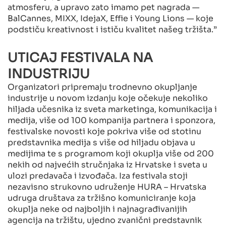
atmosferu, a upravo zato imamo pet nagrada —
BalCannes, MIXX, IdejaX, Effie i Young Lions — koje
podstiču kreativnost i ističu kvalitet našeg tržišta.”
UTICAJ FESTIVALA NA
INDUSTRIJU
Organizatori pripremaju trodnevno okupljanje
industrije u novom izdanju koje očekuje nekoliko
hiljada učesnika iz sveta marketinga, komunikacija i
medija, više od 100 kompanija partnera i sponzora,
festivalske novosti koje pokriva više od stotinu
predstavnika medija s više od hiljadu objava u
medijima te s programom koji okuplja više od 200
nekih od najvećih stručnjaka iz Hrvatske i sveta u
ulozi predavača i izvođača. Iza festivala stoji
nezavisno strukovno udruženje HURA – Hrvatska
udruga društava za tržišno komuniciranje koja
okuplja neke od najboljih i najnagrađivanijih
agencija na tržištu, ujedno zvanični predstavnik