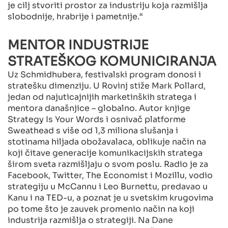
je cilj stvoriti prostor za industriju koja razmišlja
slobodnije, hrabrije i pametnije.“
MENTOR INDUSTRIJE
STRATEŠKOG KOMUNICIRANJA
Uz Schmidhubera, festivalski program donosi i
stratešku dimenziju. U Rovinj stiže Mark Pollard,
jedan od najuticajnijih marketinških stratega i
mentora današnjice – globalno. Autor knjige
Strategy Is Your Words i osnivač platforme
Sweathead s više od 1,3 miliona slušanja i
stotinama hiljada obožavalaca, oblikuje način na
koji čitave generacije komunikacijskih stratega
širom sveta razmišljaju o svom poslu. Radio je za
Facebook, Twitter, The Economist i Mozillu, vodio
strategiju u McCannu i Leo Burnettu, predavao u
Kanu i na TED-u, a poznat je u svetskim krugovima
po tome što je zauvek promenio način na koji
industrija razmišlja o strategiji. Na Dane