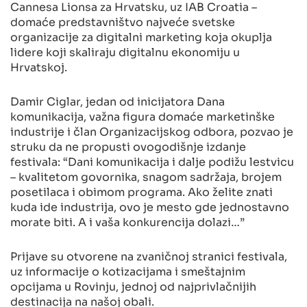
Cannesa Lionsa za Hrvatsku, uz IAB Croatia –
domaće predstavništvo najveće svetske
organizacije za digitalni marketing koja okuplja
lidere koji skaliraju digitalnu ekonomiju u
Hrvatskoj.
Damir Ciglar, jedan od inicijatora Dana
komunikacija, važna figura domaće marketinške
industrije i član Organizacijskog odbora, pozvao je
struku da ne propusti ovogodišnje izdanje
festivala: “Dani komunikacija i dalje podižu lestvicu
– kvalitetom govornika, snagom sadržaja, brojem
posetilaca i obimom programa. Ako želite znati
kuda ide industrija, ovo je mesto gde jednostavno
morate biti. A i vaša konkurencija dolazi…”
Prijave su otvorene na zvaničnoj stranici festivala,
uz informacije o kotizacijama i smeštajnim
opcijama u Rovinju, jednoj od najprivlačnijih
destinacija na našoj obali.