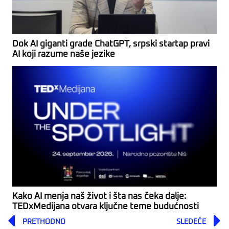
Dok AI giganti grade ChatGPT, srpski startap pravi
AI koji razume naše jezike
Kako AI menja naš život i šta nas čeka dalje:
TEDxMedijana otvara ključne teme budućnosti
Prev
PRETHODNO
SLEDEĆE