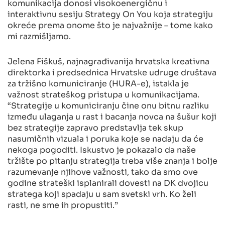
komunikacija donosi visokoenergičnu i
interaktivnu sesiju Strategy On You koja strategiju
okreće prema onome što je najvažnije – tome kako
mi razmišljamo.
Jelena Fiškuš, najnagrađivanija hrvatska kreativna
direktorka i predsednica Hrvatske udruge društava
za tržišno komuniciranje (HURA-e), istakla je
važnost strateškog pristupa u komunikacijama.
“Strategije u komuniciranju čine onu bitnu razliku
između ulaganja u rast i bacanja novca na šušur koji
bez strategije zapravo predstavlja tek skup
nasumičnih vizuala i poruka koje se nadaju da će
nekoga pogoditi. Iskustvo je pokazalo da naše
tržište po pitanju strategija treba više znanja i bolje
razumevanje njihove važnosti, tako da smo ove
godine strateški isplanirali dovesti na DK dvojicu
stratega koji spadaju u sam svetski vrh. Ko želi
rasti, ne sme ih propustiti.”