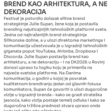
BREND KAO ARHITEKTURA, A NE
DEKORACIJA
Festival je potvrdio dolazak elitne brend
strategkinje Julie Supan, žene koja je postavila
brending najuticajnijih tehnoloških platformi sveta.
Jedna od najtraženijih brend strategkinja
Silikonske doline, a u ulozi direktorke marketinga i
komunikacija učestvovala je u izgradnji tehnoloških
giganata poput YouTubea, Airbnba, Dropboxa i
Discorda. Julie Supan postavlja brend kao
arhitekturu, a ne dekoraciju – i na DK2026 u Rovinj
donosi upravo tu logiku koju je primenila na
najveće svetske platforme. Na Danima
komunikacija, u godini u kojoj je povratak
kvalitetnom brendiranju jedan od glavnih fokusa
komunikatora, Supan će govoriti o ulozi dugoročne
vizije u izgradnji brenda – kako se gradi strateška
jasnoća, kako vizija postaje temelj odluka i kako se
dugoročna tržišna prednost stvara upravo onda
kada još ništa nije očigledno.