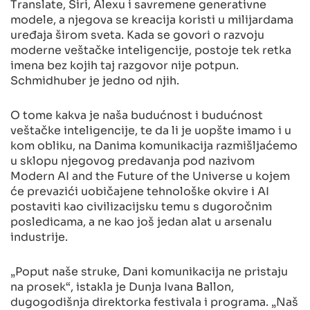
Translate, Siri, Alexu i savremene generativne
modele, a njegova se kreacija koristi u milijardama
uređaja širom sveta. Kada se govori o razvoju
moderne veštačke inteligencije, postoje tek retka
imena bez kojih taj razgovor nije potpun.
Schmidhuber je jedno od njih.
O tome kakva je naša budućnost i budućnost
veštačke inteligencije, te da li je uopšte imamo i u
kom obliku, na Danima komunikacija razmišljaćemo
u sklopu njegovog predavanja pod nazivom
Modern AI and the Future of the Universe u kojem
će prevazići uobičajene tehnološke okvire i AI
postaviti kao civilizacijsku temu s dugoročnim
posledicama, a ne kao još jedan alat u arsenalu
industrije.
„Poput naše struke, Dani komunikacija ne pristaju
na prosek“, istakla je Dunja Ivana Ballon,
dugogodišnja direktorka festivala i programa. „Naš