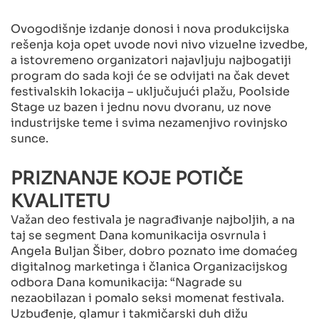
Ovogodišnje izdanje donosi i nova produkcijska
rešenja koja opet uvode novi nivo vizuelne izvedbe,
a istovremeno organizatori najavljuju najbogatiji
program do sada koji će se odvijati na čak devet
festivalskih lokacija – uključujući plažu, Poolside
Stage uz bazen i jednu novu dvoranu, uz nove
industrijske teme i svima nezamenjivo rovinjsko
sunce.
PRIZNANJE KOJE POTIČE
KVALITETU
Važan deo festivala je nagrađivanje najboljih, a na
taj se segment Dana komunikacija osvrnula i
Angela Buljan Šiber, dobro poznato ime domaćeg
digitalnog marketinga i članica Organizacijskog
odbora Dana komunikacija: “Nagrade su
nezaobilazan i pomalo seksi momenat festivala.
Uzbuđenje, glamur i takmičarski duh dižu