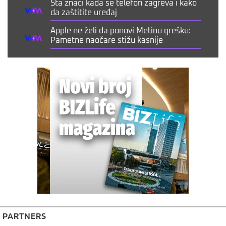
Šta znači kada se telefon zagreva i kako
da zaštitite uređaj
Apple ne želi da ponovi Metinu grešku:
Pametne naočare stižu kasnije
PARTNERS