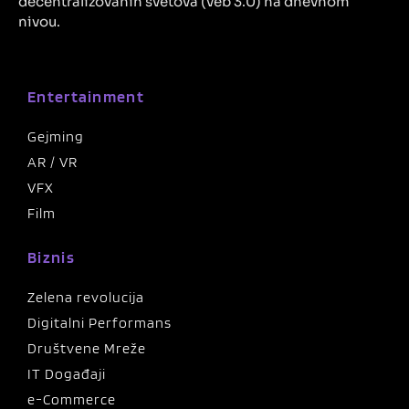
decentralizovanih svetova (veb 3.0) na dnevnom
nivou.
Entertainment
Gejming
AR / VR
VFX
Film
Biznis
Zelena revolucija
Digitalni Performans
Društvene Mreže
IT Događaji
e-Commerce