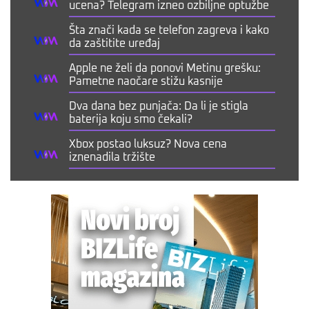
ucena? Telegram izneo ozbiljne optužbe
Šta znači kada se telefon zagreva i kako
da zaštitite uređaj
Apple ne želi da ponovi Metinu grešku:
Pametne naočare stižu kasnije
Dva dana bez punjača: Da li je stigla
baterija koju smo čekali?
Xbox postao luksuz? Nova cena
iznenadila tržište