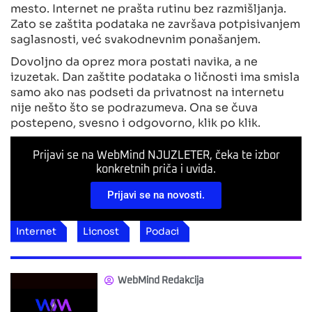
mesto. Internet ne prašta rutinu bez razmišljanja.
Zato se zaštita podataka ne završava potpisivanjem
saglasnosti, već svakodnevnim ponašanjem.
Dovoljno da oprez mora postati navika, a ne
izuzetak. Dan zaštite podataka o ličnosti ima smisla
samo ako nas podseti da privatnost na internetu
nije nešto što se podrazumeva. Ona se čuva
postepeno, svesno i odgovorno, klik po klik.
Prijavi se na WebMind NJUZLETER, čeka te izbor
konkretnih priča i uvida.
Prijavi se na novosti.
Internet
Licnost
Podaci
WebMind Redakcija