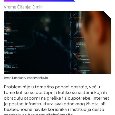
Vreme Čitanja:
2
min
Izvor: Unsplash/ charlesdeluvio
Problem nije u tome što podaci postoje, već u
tome koliko su dostupni i koliko su sistemi koji ih
obrađuju otporni na greške i zloupotrebe. Internet
je postao infrastruktura svakodnevnog života, ali
bezbednosne navike korisnika i institucija često
zaostaju za brzinom digitalizacije.