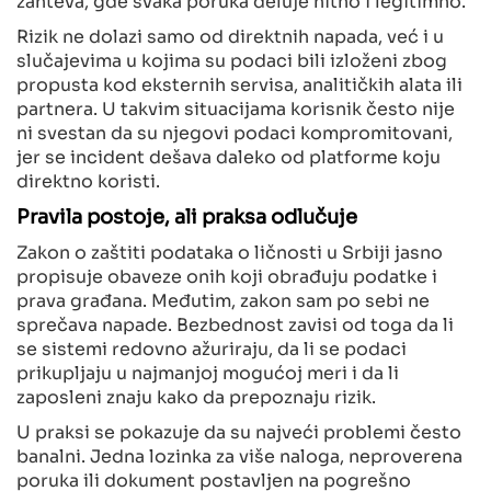
Rizik ne dolazi samo od direktnih napada, već i u
slučajevima u kojima su podaci bili izloženi zbog
propusta kod eksternih servisa, analitičkih alata ili
partnera. U takvim situacijama korisnik često nije
ni svestan da su njegovi podaci kompromitovani,
jer se incident dešava daleko od platforme koju
direktno koristi.
Pravila postoje, ali praksa odlučuje
Zakon o zaštiti podataka o ličnosti u Srbiji jasno
propisuje obaveze onih koji obrađuju podatke i
prava građana. Međutim, zakon sam po sebi ne
sprečava napade. Bezbednost zavisi od toga da li
se sistemi redovno ažuriraju, da li se podaci
prikupljaju u najmanjoj mogućoj meri i da li
zaposleni znaju kako da prepoznaju rizik.
U praksi se pokazuje da su najveći problemi često
banalni. Jedna lozinka za više naloga, neproverena
poruka ili dokument postavljen na pogrešno