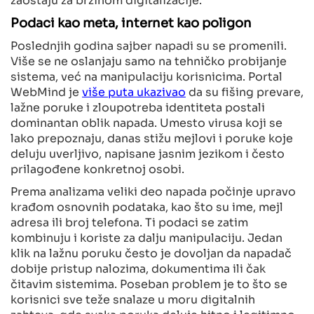
Podaci kao meta, internet kao poligon
Poslednjih godina sajber napadi su se promenili.
Više se ne oslanjaju samo na tehničko probijanje
sistema, već na manipulaciju korisnicima. Portal
WebMind je
više puta ukazivao
da su fišing prevare,
lažne poruke i zloupotreba identiteta postali
dominantan oblik napada. Umesto virusa koji se
lako prepoznaju, danas stižu mejlovi i poruke koje
deluju uverljivo, napisane jasnim jezikom i često
prilagođene konkretnoj osobi.
Prema analizama veliki deo napada počinje upravo
krađom osnovnih podataka, kao što su ime, mejl
adresa ili broj telefona. Ti podaci se zatim
kombinuju i koriste za dalju manipulaciju. Jedan
klik na lažnu poruku često je dovoljan da napadač
dobije pristup nalozima, dokumentima ili čak
čitavim sistemima. Poseban problem je to što se
korisnici sve teže snalaze u moru digitalnih
zahteva, gde svaka poruka deluje hitno i legitimno.