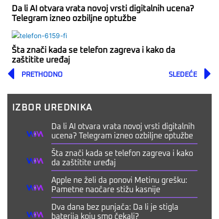
Da li AI otvara vrata novoj vrsti digitalnih ucena?
Telegram izneo ozbiljne optužbe
Šta znači kada se telefon zagreva i kako da
zaštitite uređaj
Prev
PRETHODNO
SLEDEĆE
IZBOR UREDNIKA
Da li AI otvara vrata novoj vrsti digitalnih
ucena? Telegram izneo ozbiljne optužbe
Šta znači kada se telefon zagreva i kako
da zaštitite uređaj
Apple ne želi da ponovi Metinu grešku:
Pametne naočare stižu kasnije
Dva dana bez punjača: Da li je stigla
baterija koju smo čekali?