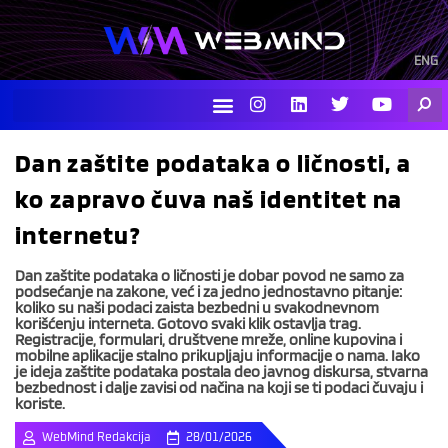
Skip
to
content
ENG
I
L
T
Y
Searc
n
i
w
o
s
n
i
u
t
k
t
t
Dan zaštite podataka o ličnosti, a
a
e
t
u
g
d
e
b
ko zapravo čuva naš identitet na
r
i
r
e
a
n
internetu?
m
Dan zaštite podataka o ličnosti je dobar povod ne samo za
podsećanje na zakone, već i za jedno jednostavno pitanje:
koliko su naši podaci zaista bezbedni u svakodnevnom
korišćenju interneta. Gotovo svaki klik ostavlja trag.
Registracije, formulari, društvene mreže, online kupovina i
mobilne aplikacije stalno prikupljaju informacije o nama. Iako
je ideja zaštite podataka postala deo javnog diskursa, stvarna
bezbednost i dalje zavisi od načina na koji se ti podaci čuvaju i
koriste.
WebMind Redakcija
28/01/2026