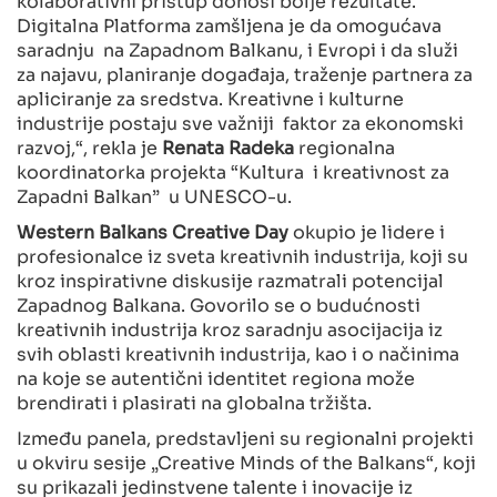
kolaborativni pristup donosi bolje rezultate.
Digitalna Platforma zamšljena je da omogućava
saradnju na Zapadnom Balkanu, i Evropi i da služi
za najavu, planiranje događaja, traženje partnera za
apliciranje za sredstva. Kreativne i kulturne
industrije postaju sve važniji faktor za ekonomski
razvoj,“, rekla je
Renata Radeka
regionalna
koordinatorka projekta “Kultura i kreativnost za
Zapadni Balkan” u UNESCO-u.
Western Balkans Creative Day
okupio je lidere i
profesionalce iz sveta kreativnih industrija, koji su
kroz inspirativne diskusije razmatrali potencijal
Zapadnog Balkana. Govorilo se o budućnosti
kreativnih industrija kroz saradnju asocijacija iz
svih oblasti kreativnih industrija, kao i o načinima
na koje se autentični identitet regiona može
brendirati i plasirati na globalna tržišta.
Između panela, predstavljeni su regionalni projekti
u okviru sesije „Creative Minds of the Balkans“, koji
su prikazali jedinstvene talente i inovacije iz