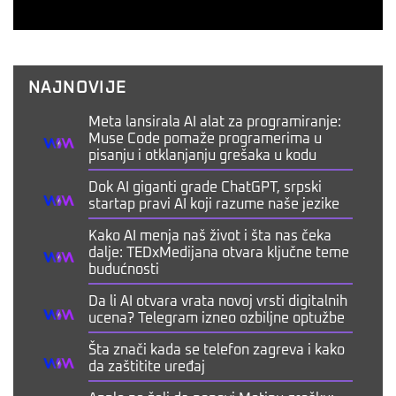
NAJNOVIJE
Meta lansirala AI alat za programiranje:
Muse Code pomaže programerima u
pisanju i otklanjanju grešaka u kodu
Dok AI giganti grade ChatGPT, srpski
startap pravi AI koji razume naše jezike
Kako AI menja naš život i šta nas čeka
dalje: TEDxMedijana otvara ključne teme
budućnosti
Da li AI otvara vrata novoj vrsti digitalnih
ucena? Telegram izneo ozbiljne optužbe
Šta znači kada se telefon zagreva i kako
da zaštitite uređaj