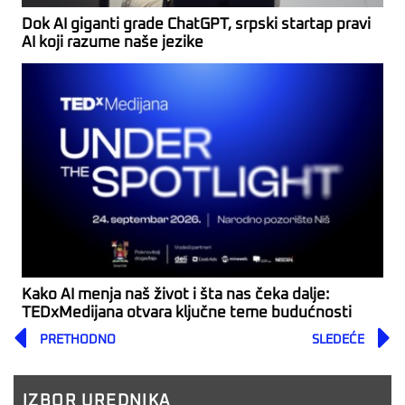
Dok AI giganti grade ChatGPT, srpski startap pravi
AI koji razume naše jezike
Kako AI menja naš život i šta nas čeka dalje:
TEDxMedijana otvara ključne teme budućnosti
Prev
PRETHODNO
SLEDEĆE
IZBOR UREDNIKA