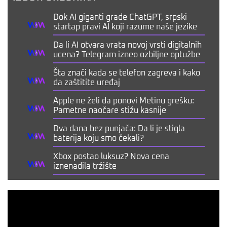
Dok AI giganti grade ChatGPT, srpski
startap pravi AI koji razume naše jezike
Da li AI otvara vrata novoj vrsti digitalnih
ucena? Telegram izneo ozbiljne optužbe
Šta znači kada se telefon zagreva i kako
da zaštitite uređaj
Apple ne želi da ponovi Metinu grešku:
Pametne naočare stižu kasnije
Dva dana bez punjača: Da li je stigla
baterija koju smo čekali?
Xbox postao luksuz? Nova cena
iznenadila tržište