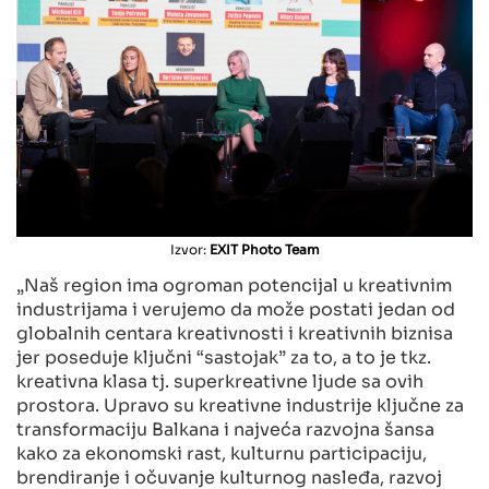
Izvor:
EXIT Photo Team
„Naš region ima ogroman potencijal u kreativnim
industrijama i verujemo da može postati jedan od
globalnih centara kreativnosti i kreativnih biznisa
jer poseduje ključni “sastojak” za to, a to je tkz.
kreativna klasa tj. superkreativne ljude sa ovih
prostora. Upravo su kreativne industrije ključne za
transformaciju Balkana i najveća razvojna šansa
kako za ekonomski rast, kulturnu participaciju,
brendiranje i očuvanje kulturnog nasleđa, razvoj