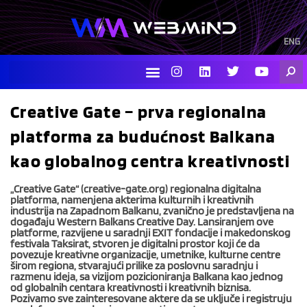
Skip
to
content
ENG
I
L
T
Y
Searc
n
i
w
o
s
n
i
u
t
k
t
t
Creative Gate – prva regionalna
a
e
t
u
g
d
e
b
platforma za budućnost Balkana
r
i
r
e
a
n
kao globalnog centra kreativnosti
m
„Creative Gate“ (creative-gate.org) regionalna digitalna
platforma, namenjena akterima kulturnih i kreativnih
industrija na Zapadnom Balkanu, zvanično je predstavljena na
događaju Western Balkans Creative Day. Lansiranjem ove
platforme, razvijene u saradnji EXIT fondacije i makedonskog
festivala Taksirat, stvoren je digitalni prostor koji će da
povezuje kreativne organizacije, umetnike, kulturne centre
širom regiona, stvarajući prilike za poslovnu saradnju i
razmenu ideja, sa vizijom pozicioniranja Balkana kao jednog
od globalnih centara kreativnosti i kreativnih biznisa.
Pozivamo sve zainteresovane aktere da se uključe i registruju