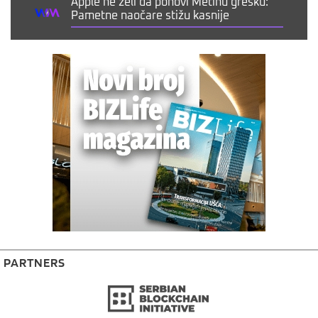
Apple ne želi da ponovi Metinu grešku:
Pametne naočare stižu kasnije
PARTNERS