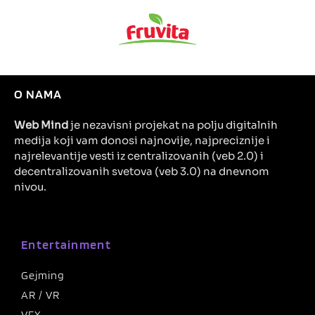
O NAMA
Web Mind
je nezavisni projekat na polju digitalnih
medija koji vam donosi najnovije, najpreciznije i
najrelevantije vesti iz centralizovanih (veb 2.0) i
decentralizovanih svetova (veb 3.0) na dnevnom
nivou.
Entertainment
Gejming
AR / VR
VFX