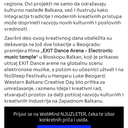
regiona. Ovi projekti ne samo da odražavaju
kulturno nasleđe Balkana, već i ilustruju kako
integracija tradicije i modernih kreativnih pristupa
može doprineti razvoju novih kulturnih i poslovnih
vrednosti.
Završni deo ovog kreativnog dana obeležila su
dešavanja na još dve lokacije u Beogradu:
premijera filma „
EXIT Dance Arena – Electronic
music temple
“ u Bioskopu Balkan, koji je prikazao
uticaj EXIT Dance arene na globalnu scenu
elektronske muzike, a potom su učesnici uživali i na
NoSleep Festivalu u Hangaru Luke Beogard.
Western Balkans Creative Day bio prilika za
umrežavanje, razmenu ideja i kreativni rad,
stvarajući prostor za dalji poticaj razvoju kulturnih i
kreativnih industrija na Zapadnom Balkanu.
Prijavi se na WebMind NJUZLETER, čeka te izbor
konkretnih priča i uvida.