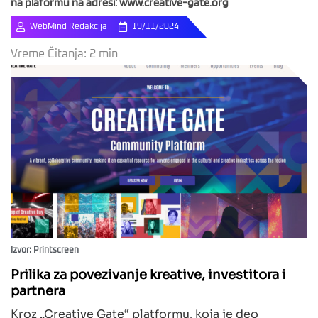
na plaformu na adresi: www.creative-gate.org
WebMind Redakcija
19/11/2024
Vreme Čitanja:
2
min
Izvor: Printscreen
Prilika za povezivanje kreative, investitora i
partnera
Kroz „Creative Gate“ platformu, koja je deo