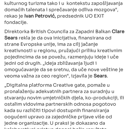
kulturnog turizma tako i u kontekstu zapošljavanja
domaćih talenata i sprečavanje odliva mozgova“,
rekao je
Ivan Petrović,
predsednik UO EXIT
fondacije.
Direktorka British Councila za Zapadni Balkan
Clare
Sears
rekla je da ova inicijativa, finansirana od
strane Evropske unije, ima za cilj jačanje
kreativnosti u regionu, pružajući priliku kreativnim
pojedincima da se povežu, razmenjuju ideje i uče
jedni od drugih. „Ideja zbližavanja ljudi i
omogućavanje da se sretnu, da uče nove veštine je
veoma važna za ceo region“, izjavila je
Sears
.
„Digitalna platforma Creative gate, pomaže u
pronalaženju adekvatnih partnera za suradnju u
stvaranju novim umjetničkih djela, ko-produkciji, ili
ostalim vidovima partnerskih odnosa pogotovo
kada su različiti tipovi dostupnih finansiranja
oogućeni upravo za zajedničke prijave više od
jedne organizacije. U praksi je dokazano da