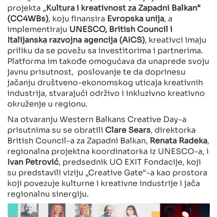
projekta „
Kultura i kreativnost za Zapadni Balkan“
(CC4WBs)
, koju finansira
Evropska unija
, a
implementiraju
UNESCO, British Council i
Italijanska razvojna agencija (AICS)
, kreativci imaju
priliku da se povežu sa investitorima i partnerima.
Platforma im takođe omogućava da unaprede svoju
javnu prisutnost, poslovanje te da doprinesu
jačanju društveno-ekonomskog uticaja kreativnih
industrija, stvarajući održivo i inkluzivno kreativno
okruženje u regionu.
Na otvaranju Western Balkans Creative Day-a
prisutnima su se obratili
Clare Sears
, direktorka
British Council-a za Zapadni Balkan,
Renata Radeka
,
regionalna projektna koordinatorka iz UNESCO-a, i
Ivan Petrović
, predsednik UO EXIT Fondacije, koji
su predstavili viziju „Creative Gate“-a kao prostora
koji povezuje kulturne i kreativne industrije i jača
regionalnu sinergiju.