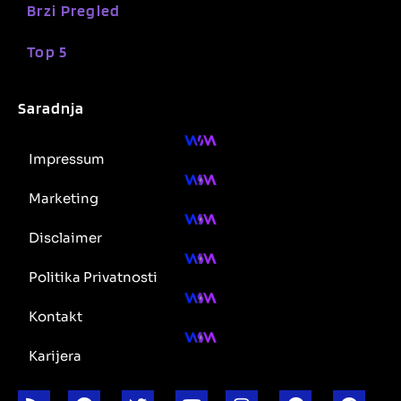
Brzi Pregled
Top 5
Saradnja
Impressum
Marketing
Disclaimer
Politika Privatnosti
Kontakt
Karijera
R
R
T
Y
I
T
F