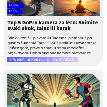
Tehno
Top 5
Top 5 GoPro kamera za leto: Snimite
svaki skok, talas ili korak
Bilo da roniš u plavetnilu Jadrana, planinariš po
gustim šumama Tare ili voziš bicikl niz uzane staze
Fruške gore, prave trenutku treba zabeležiti
objektivom. Dobra akciona kamera pretvara te
momente u trajne uspomene, sa snimcima koji
WebMind Redakcija
24/07/2025
izgledaju kao da su iz filma. Zato WebMind bira pet
najboljih kamera za leto 2025, među kojima
dominiraju GoPro modeli stvoreni da prate svaki
tvoj pokret, bez obzira na teren i vremenske uslove.