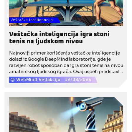
Veštačka Inteligencija
Veštačka inteligencija igra stoni
tenis na ljudskom nivou
Najnoviji primer korišćenja veštačke inteligencije
dolazi iz Google DeepMind laboratorije, gde je
razvijen robot sposoban da igra stoni tenis na nivou
amaterskog ljudskog igrača. Ovaj uspeh predstavlja
prekretnicu u razvoju robota i otvara vrata za dalje
WebMind Redakcija
12/08/2024
inovacije u sportu uz podršku veštačke inteligencije.