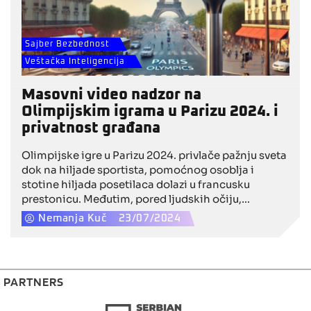
Sajber Bezbednost
Veštačka Inteligencija
Masovni video nadzor na
Olimpijskim igrama u Parizu 2024. i
privatnost građana
Olimpijske igre u Parizu 2024. privlače pažnju sveta
dok na hiljade sportista, pomoćnog osoblja i
stotine hiljada posetilaca dolazi u francusku
prestonicu. Međutim, pored ljudskih očiju,
događaje će tokom sportskog događaja pratiti i
Nemanja Kuč
23/07/2024
sofisticirani sistemi veštačke inteligencije za
masovni video nadzor. Privatne kompanije dobiće
pristup hiljadama video kamera koje se već nalaze
širom Francuske, što će im omogućiti testiranje AI
PARTNERS
softvera na građanima i posetiocima.