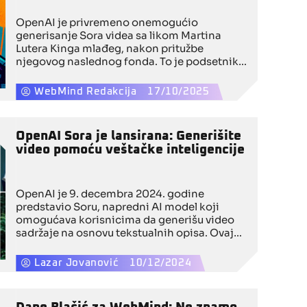
OpenAI je privremeno onemogućio
generisanje Sora videa sa likom Martina
Lutera Kinga mlađeg, nakon pritužbe
njegovog naslednog fonda. To je podsetnik
da se „cenzurom“ ili, preciznije, platformskim
ograničenjima danas ne suočavaju samo
WebMind Redakcija
17/10/2025
mediji, već i moderne tehnologije koje
masovno stvaraju sadržaj.
OpenAI Sora je lansirana: Generišite
video pomoću veštačke inteligencije
OpenAI je 9. decembra 2024. godine
predstavio Soru, napredni AI model koji
omogućava korisnicima da generišu video
sadržaje na osnovu tekstualnih opisa. Ovaj
alat, dostupan pretplatnicima ChatGPT Plus i
Pro paketa, donosi nove mogućnosti u
Lazar Jovanović
10/12/2024
kreativnom izražavanju, ali je suočen i sa
određenim ograničenjima u dostupnosti.