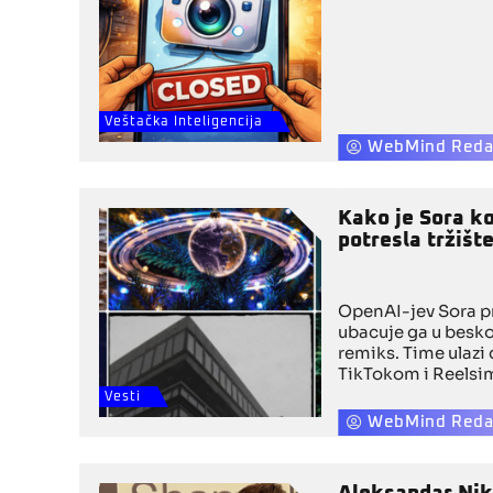
Veštačka Inteligencija
WebMind Reda
Kako je Sora k
potresla tržišt
OpenAI-jev Sora pre
ubacuje ga u besk
remiks. Time ulazi
TikTokom i Reelsima
kreativnost u mai
Vesti
WebMind Reda