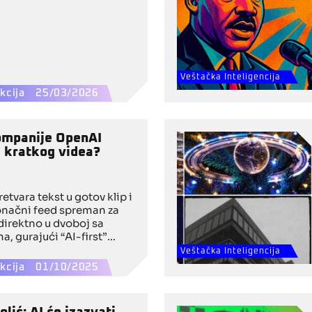
Veštačka Inteligencija
kcija
25/03/2026
ompanije OpenAI
e kratkog videa?
tvara tekst u gotov klip i
onačni feed spreman za
 direktno u dvoboj sa
, gurajući “AI-first”
nstream.
Veštačka Inteligencija
kcija
01/10/2025