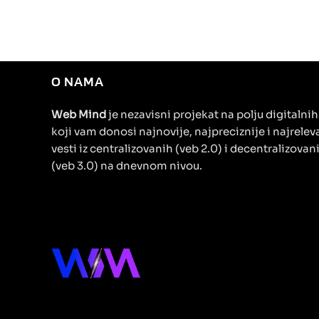
O NAMA
Web Mind
je nezavisni projekat na polju digitalni
koji vam donosi najnovije, najpreciznije i najrelev
vesti iz centralizovanih (veb 2.0) i decentralizovan
(veb 3.0) na dnevnom nivou.