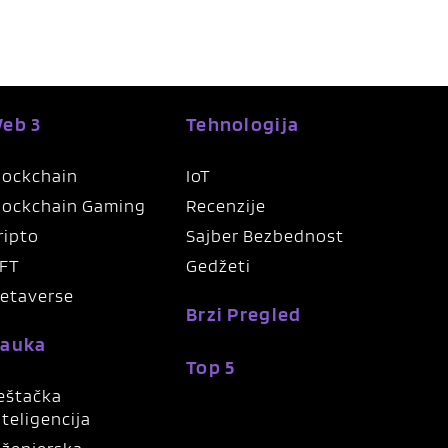
eb 3
Tehnologija
lockchain
IoT
lockchain Gaming
Recenzije
ripto
Sajber Bezbednost
FT
Gedžeti
etaverse
Brzi Pregled
auka
Top 5
eštačka
nteligencija