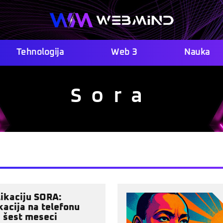
Tehnologija
Web 3
Nauka
Sora
likaciju SORA:
kacija na telefonu
a šest meseci