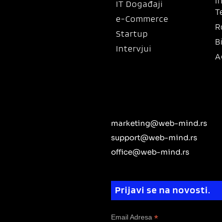
I
IT Događaji
T
e-Commerce
R
Startup
B
Intervjui
A
marketing@web-mind.rs
support@web-mind.rs
office@web-mind.rs
Prijavi se na novosti.
*
Email Adresa