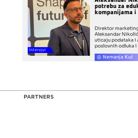
Aleksandar Niko
potrebu za edu
kompanijama i
Direktor marketin
Aleksandar Nikoli
uticaju podataka i
poslovnih odluka i
industrije. On je mi
Intervjui
veštačke inteligen
Nemanja Kuč
marketinga, ali da 
razgovarati o etičn
korišćenju podata
savremenim AI te
PARTNERS