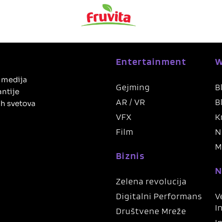
Entertainment
W
h medija
Gejming
B
antije
AR / VR
B
ih svetova
VFX
K
Film
N
M
Biznis
N
Zelena revolucija
Digitalni Performans
V
I
Društvene Mreže