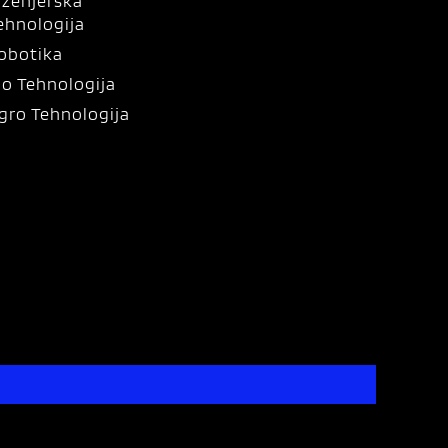
nženjerska
ehnologija
obotika
io Tehnologija
gro Tehnologija