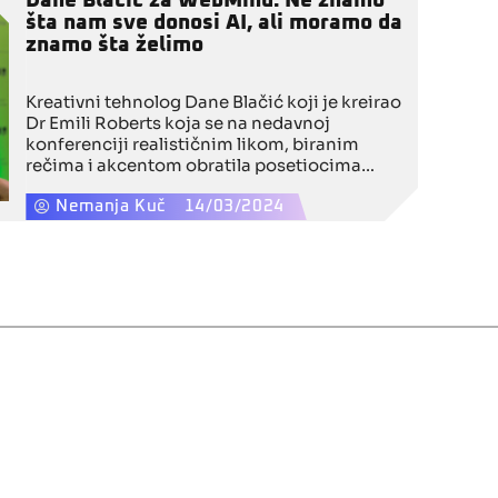
Dane Blačić za WebMind: Ne znamo
šta nam sve donosi AI, ali moramo da
znamo šta želimo
Kreativni tehnolog Dane Blačić koji je kreirao
Dr Emili Roberts koja se na nedavnoj
konferenciji realističnim likom, biranim
rečima i akcentom obratila posetiocima
putem video-linka, imao je nameru da
demonstrira koliko deepfake može da zavara
Nemanja Kuč
14/03/2024
oko posmatrača. Dane je govorio za
WebMind o procesu nastanka Emili,
naprednim alatima na bazi veštačke
intelligence i ličnim postignućima.