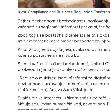
Izvor: Compliance and Business Regulation Confere
Sajber bezbednost i bezbednost u poslovanju n
važnosti su saglasni i inženjeri i pravnici, ist
Zbog toga se postavlja pitanje šta je bila okos
implementacija mera sajber bezbednosti, njih
Kako Vilotijević objašnjava, svaka od ovih mer
koje su postavljeni na nivou EU.
Svesni važnosti sajber bezbednosti, United Clo
proizvod i njemu je dao nivo opšte svesti, tak
,,Radi se o multiservisnoj platformi za digita
bezbednom surfovanju, komunikacija na intern
platforme”, objašnjava Sara Vilotijević.
Svaki upit ka internetu u širom smislu te reči
šifruje se u jedan numerički kod, navodi ona.
ponovo svoj osnovni naziv.