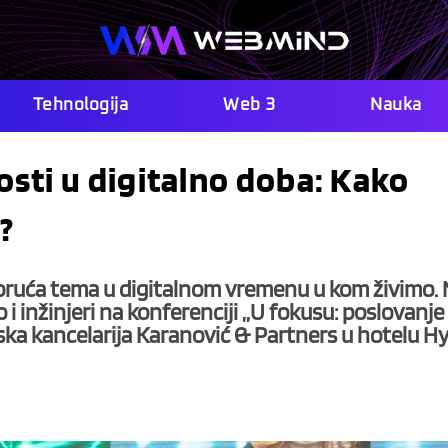
Tehnologija
Web 3
Nauka
sti u digitalno doba: Kako
?
goruća tema u digitalnom vremenu u kom živimo.
o i inžinjeri na konferenciji ,,U fokusu: poslovanje 
ska kancelarija Karanović & Partners u hotelu Hy