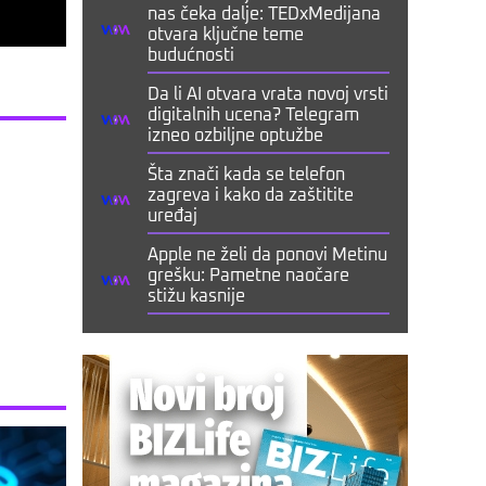
nas čeka dalje: TEDxMedijana
otvara ključne teme
budućnosti
Da li AI otvara vrata novoj vrsti
digitalnih ucena? Telegram
izneo ozbiljne optužbe
Šta znači kada se telefon
zagreva i kako da zaštitite
uređaj
Apple ne želi da ponovi Metinu
grešku: Pametne naočare
stižu kasnije