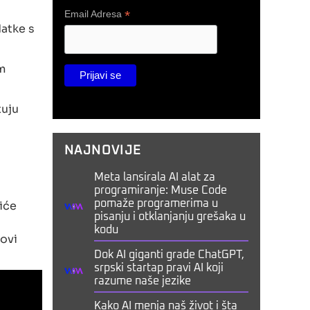
*
Email Adresa
datke s
m
tuju
NAJNOVIJE
Meta lansirala AI alat za
programiranje: Muse Code
Biće
pomaže programerima u
pisanju i otklanjanju grešaka u
j
kodu
 ovi
Dok AI giganti grade ChatGPT,
srpski startap pravi AI koji
razume naše jezike
Kako AI menja naš život i šta