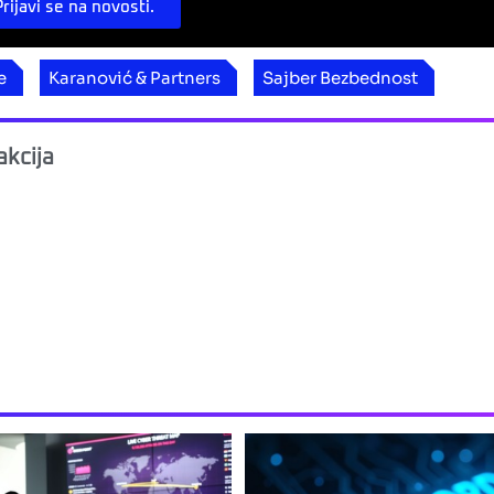
Prijavi se na novosti.
e
Karanović & Partners
Sajber Bezbednost
kcija