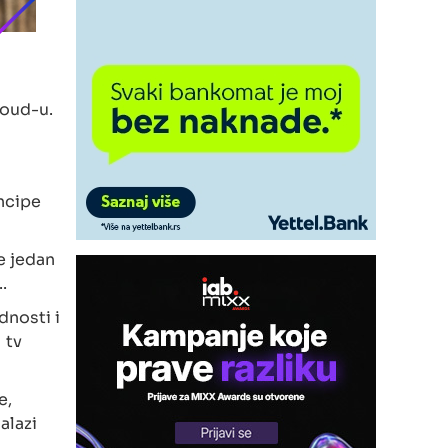
loud-u.
incipe
e jedan
.
dnosti i
 tv
e,
alazi