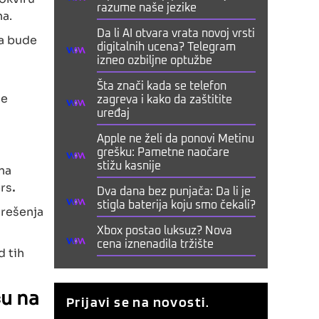
razume naše jezike
na.
Da li AI otvara vrata novoj vrsti
da bude
digitalnih ucena? Telegram
izneo ozbiljne optužbe
Šta znači kada se telefon
de
zagreva i kako da zaštitite
uređaj
Apple ne želi da ponovi Metinu
grešku: Pametne naočare
stižu kasnije
na
ers
.
Dva dana bez punjača: Da li je
stigla baterija koju smo čekali?
 rešenja
Xbox postao luksuz? Nova
cena iznenadila tržište
d tih
ču na
Prijavi se na novosti.