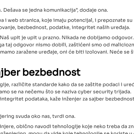
as. Dešava se jedna komunikacija”, dodaje ona.
 i web stranica, koje imaju potencijal, i prepoznate su
vanje, bezbednost, podatke, integritet naših uređaja.
Naš upit je upit u prazno. Nikada ne dobijamo odgovor.
ega taj odgovor nismo dobili, zaštićeni smo od malicioz
imamo zaražene uređaje, oni će biti izolovani. Neće se ši
ajber bezbednost
e, različite standarde kako da se zaštite podaci i uređ
amo se na nečemu što se naziva cyber security trijada.
 integritet podataka, kaže inženjer za sajber bezbednost
njering svuda oko nas, tvrdi ona.
injere, obično navodi tehnologije koje neko treba da zn
i inženjering, mogu da vide koje tehnologije se koriste u