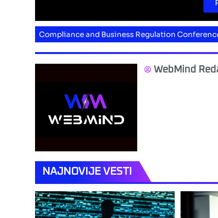
Compliance and Business Regulation Conferenc
WebMind Reda
NAJNOVIJE VESTI