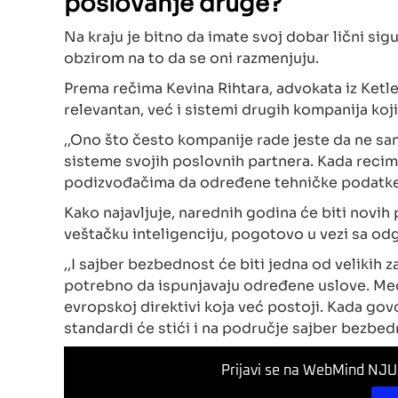
poslovanje druge?
Na kraju je bitno da imate svoj dobar lični si
obzirom na to da se oni razmenjuju.
Prema rečima Kevina Rihtara, advokata iz Ketle
relevantan, već i sistemi drugih kompanija koj
,,Ono što često kompanije rade jeste da ne sa
sisteme svojih poslovnih partnera. Kada rec
podizvođačima da određene tehničke podatke 
Kako najavljuje, narednih godina će biti novih
veštačku inteligenciju, pogotovo u vezi sa o
,,I sajber bezbednost će biti jedna od velikih 
potrebno da ispunjavaju određene uslove. Međ
evropskoj direktivi koja već postoji. Kada gov
standardi će stići i na područje sajber bezbedn
Prijavi se na WebMind NJUZ