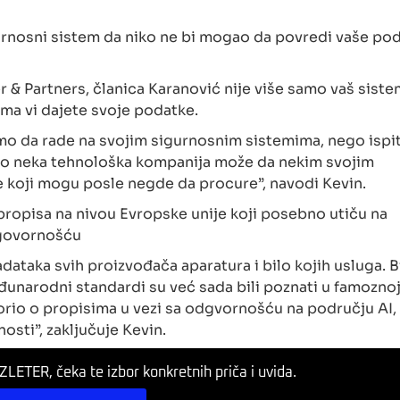
gurnosni sistem da niko ne bi mogao da povredi vaše po
r & Partners, članica Karanović nije više samo vaš siste
ima vi dajete svoje podatke.
mo da rade na svojim sigurnosnim sistemima, nego ispi
imo neka tehnološka kompanija može da nekim svojim
koji mogu posle negde da procure”, navodi Kevin.
 propisa na nivou Evropske unije koji posebno utiču na
dgovornošću
zadataka svih proizvođača aparatura i bilo kojih usluga. 
unarodni standardi su već sada bili poznati u famozno
orio o propisima u vezi sa odgvornošću na području AI,
osti”, zaključuje Kevin.
LETER, čeka te izbor konkretnih priča i uvida.