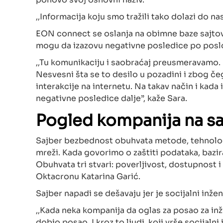
,,Informacija koju smo tražili tako dolazi do n
EON connect se oslanja na obimne baze sajtova
mogu da izazovu negativne posledice po poslo
,,Tu komunikaciju i saobraćaj preusmeravamo. 
Nesvesni šta se to desilo u pozadini i zbog č
interakcije na internetu. Na takav način i kada 
negativne posledice dalje”, kaže Sara.
Pogled kompanija na s
Sajber bezbednost obuhvata metode, tehnologij
mreži. Kada govorimo o zaštiti podataka, bazir
Obuhvata tri stvari: poverljivost, dostupnost i
Oktacronu Katarina Garić.
Sajber napadi se dešavaju jer je socijalni inže
,,Kada neka kompanija da oglas za posao za inž
dobio posao. I kroz to ljudi, koji vrše socijaln