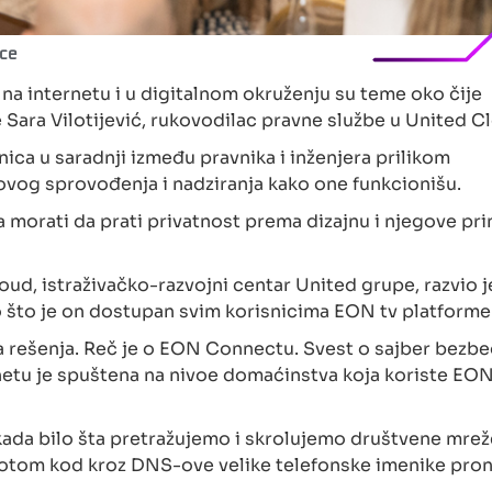
nce
a internetu i u digitalnom okruženju su teme oko čije
iče Sara Vilotijević, rukovodilac pravne službe u United C
nica u saradnji između pravnika i inženjera prilikom
ovog sprovođenja i nadziranja kako one funkcionišu.
a morati da prati privatnost prema dizajnu i njegove pr
ud, istraživačko-razvojni centar United grupe, razvio j
o što je on dostupan svim korisnicima EON tv platforme.
lna rešenja. Reč je o EON Connectu. Svest o sajber bezbe
etu je spuštena na nivoe domaćinstva koja koriste EON
, kada bilo šta pretražujemo i skrolujemo društvene mrež
 Potom kod kroz DNS-ove velike telefonske imenike pron