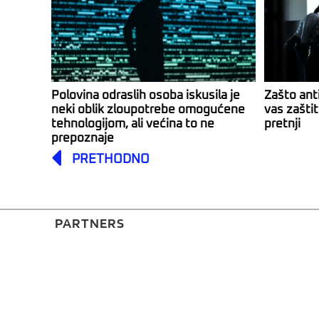
Polovina odraslih osoba iskusila je
Zašto anti
neki oblik zloupotrebe omogućene
vas zašti
tehnologijom, ali većina to ne
pretnji
prepoznaje
Prev
PRETHODNO
PARTNERS