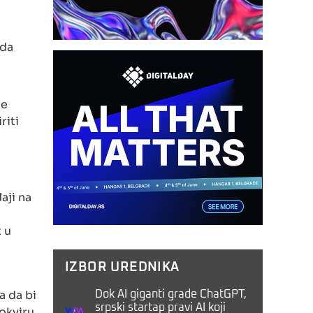
 da
ne
riti
aji na
 u
IZBOR UREDNIKA
a da bi
Dok AI giganti grade ChatGPT,
srpski startap pravi AI koji
 okviru