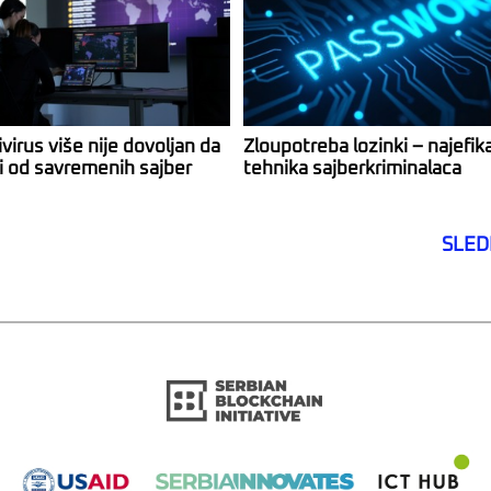
virus više nije dovoljan da
Zloupotreba lozinki – najefik
ti od savremenih sajber
tehnika sajberkriminalaca
SLED