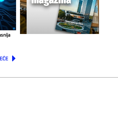
asnija
Next
EĆE