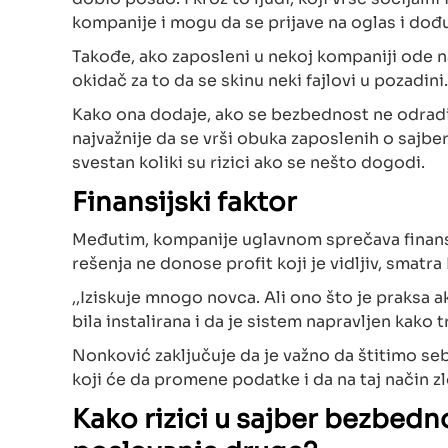
kompanije i mogu da se prijave na oglas i dođ
Takođe, ako zaposleni u nekoj kompaniji ode na
okidač za to da se skinu neki fajlovi u pozadini.
Kako ona dodaje, ako se bezbednost ne odradi 
najvažnije da se vrši obuka zaposlenih o sajb
svestan koliki su rizici ako se nešto dogodi.
Finansijski faktor
Međutim, kompanije uglavnom sprečava finans
rešenja ne donose profit koji je vidljiv, smatr
,,Iziskuje mnogo novca. Ali ono što je praksa
bila instalirana i da je sistem napravljen kako t
Nonković zaključuje da je važno da štitimo seb
koji će da promene podatke i da na taj način z
Kako rizici u sajber bezbed