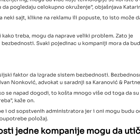
u da pogledaju celokupno okruženje”, objašnjava Katari
 neki sajt, klikne na reklamu ili popuste, to isto može 
kako treba, mogu da naprave veliki problem. Zato je
er bezbednosti. Svaki pojedinac u kompaniji mora da bu
ijski faktor da izgrade sistem bezbednosti. Bezbednos
a Ivan Nonković, advokat u saradnji sa Karanović & Partn
 ako se napad dogodi, to košta mnogo više od toga da su
reba”, kaže on.
e i od sopstvenih administratora jer i oni mogu budu o
loupotrebe položaj.
nosti jedne kompanije mogu da uti