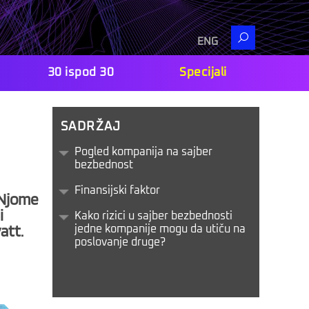
Search
ENG
30 ispod 30
Specijali
SADRŽAJ
Pogled kompanija na sajber
bezbednost
Finansijski faktor
 Njome
i
Kako rizici u sajber bezbednosti
att.
jedne kompanije mogu da utiču na
poslovanje druge?