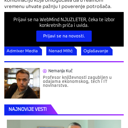
vremenu uhvate pažnju i poverenje potrošača.
Prijavi se na WebMind NJUZLETER, čeka te izbor
konkretnih priča i uvida.
Prijavi se na novosti.
Admixer Media
Nenad Milić
Oglašavanje
Nemanja Kuč
Profesor književnosti zagubljen u
odajama ekonomskog, tech i IT
novinarstva.
NAJNOVIJE VESTI