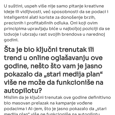
U suštini, uspeh više nije samo pitanje kreativne
ideje ili vidljivosti, već sposobnosti da se podaci i
inteligentni alati koriste za donošenje brzih,
preciznih i profitabilnih odluka. Oni koji ovim
principima upravljaju biće u najboljoj poziciji da se
izdvoje i ubrzaju rast svojih brendova u narednoj
godini.
Šta je bio ključni trenutak ili
trend u online oglašavanju ove
godine, nešto što vam je jasno
pokazalo da „stari medija plan“
više ne može da funkcioniše na
autopilotu?
Mislim da je ključni trenutak ove godine definitivno
bio masovan prelazak na kampanje vođene
podacima i AI-jem, što je jasno pokazalo da „stari
medija plan“ više ne funkcioniše na autopilotu.