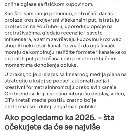
online oglase sa fizičkom kupovinom.
Kao što sam ranije pomenuo, potrošači danas
prolaze kroz svojevrsni višekanalni put, istražuju
proizvode na YouTube-u, upoređuju opcije na
pretraživačima, gledaju recenzije i savete
influensera, a zatim završavaju kupovinu kroz web
shop ili neki retail kanal. To znači da oglašivači
moraju da kombinuju različite formate i kanale kako
bi pratili put potrošača i bili prisutni u ključnim
momentima donošenja odluke.
U praksi, to je prelazak sa linearnog medija plana na
strategiju u kojoj se podaci, automatizacija i
kreativni formati sinhronizuju preko svih kanala.
Oni brendovi koji uspešno integrišu display, video,
CTV i retail media postižu znatno bolje
performanse i dublji angažman publike.
Ako pogledamo ka 2026. – šta
očekujete da će se najviše