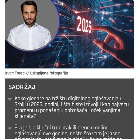
Izvor: Freepik/ Ustupljene fotografije
SADRŽAJ
Kako gledate na tržištu digitalnog oglašavanja u
Srbiji u 2025. godini, i šta biste izdvojili kao najveću
promenu u ponašanju potrošača i očekivanjima
klijenata?
Šta je bio ključni trenutak ili trend u online
oglašavanju ove godine, nešto što vam je jasno