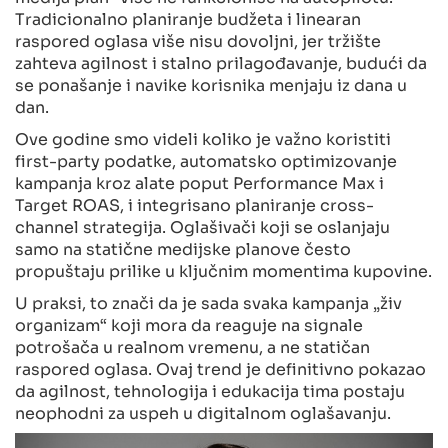
Tradicionalno planiranje budžeta i linearan
raspored oglasa više nisu dovoljni, jer tržište
zahteva agilnost i stalno prilagođavanje, budući da
se ponašanje i navike korisnika menjaju iz dana u
dan.
Ove godine smo videli koliko je važno koristiti
first-party podatke, automatsko optimizovanje
kampanja kroz alate poput Performance Max i
Target ROAS, i integrisano planiranje cross-
channel strategija. Oglašivači koji se oslanjaju
samo na statične medijske planove često
propuštaju prilike u ključnim momentima kupovine.
U praksi, to znači da je sada svaka kampanja „živ
organizam“ koji mora da reaguje na signale
potrošača u realnom vremenu, a ne statičan
raspored oglasa. Ovaj trend je definitivno pokazao
da agilnost, tehnologija i edukacija tima postaju
neophodni za uspeh u digitalnom oglašavanju.