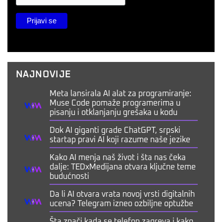
NAJNOVIJE
Meta lansirala AI alat za programiranje:
Muse Code pomaže programerima u
pisanju i otklanjanju grešaka u kodu
Dok AI giganti grade ChatGPT, srpski
startap pravi AI koji razume naše jezike
Kako AI menja naš život i šta nas čeka
dalje: TEDxMedijana otvara ključne teme
budućnosti
Da li AI otvara vrata novoj vrsti digitalnih
ucena? Telegram izneo ozbiljne optužbe
Šta znači kada se telefon zagreva i kako