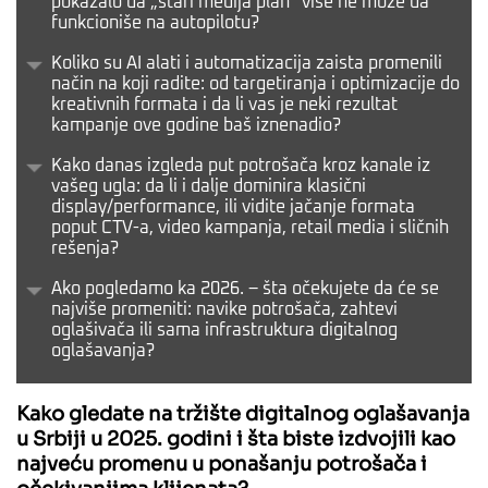
pokazalo da „stari medija plan“ više ne može da
funkcioniše na autopilotu?
Koliko su AI alati i automatizacija zaista promenili
način na koji radite: od targetiranja i optimizacije do
kreativnih formata i da li vas je neki rezultat
kampanje ove godine baš iznenadio?
Kako danas izgleda put potrošača kroz kanale iz
vašeg ugla: da li i dalje dominira klasični
display/performance, ili vidite jačanje formata
poput CTV-a, video kampanja, retail media i sličnih
rešenja?
Ako pogledamo ka 2026. – šta očekujete da će se
najviše promeniti: navike potrošača, zahtevi
oglašivača ili sama infrastruktura digitalnog
oglašavanja?
Kako gledate na tržište digitalnog oglašavanja
u Srbiji u 2025. godini i šta biste izdvojili kao
najveću promenu u ponašanju potrošača i
očekivanjima klijenata?