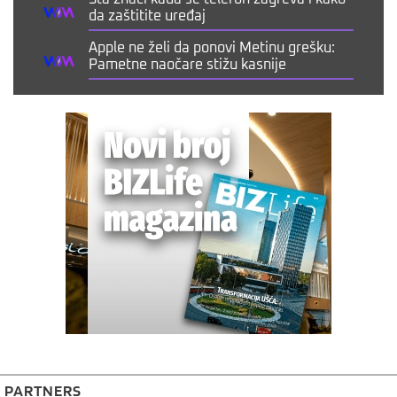
da zaštitite uređaj
Apple ne želi da ponovi Metinu grešku:
Pametne naočare stižu kasnije
PARTNERS