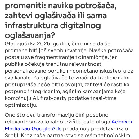
promeniti: navike potrošača,
zahtevi oglašivača ili sama
infrastruktura digitalnog
oglašavanja?
Gledajući ka 2026. godini, čini mi se da će
promene biti još sveobuhvatnije. Navike potrošača
postaju sve fragmentiranije i dinamičnije, jer
publika očekuje trenutnu relevantnost,
personalizovane poruke i neometano iskustvo kroz
sve kanale. Za oglašivače to znači da tradicionalni
pristupi više neće biti dovoljni; zahtevi će rasti ka
potpuno integrisanim, agilnim kampanjama koje
kombinuju AI, first-party podatke i real-time
optimizaciju.
Ono što ovu transformaciju čini posebno
relevantnom za lokalno tržište jeste uloga
Admixer
Media kao Google Ads
prodajnog predstavnika u
Srbiji. Kroz naše partnerstvo sa ovim tehnološkim