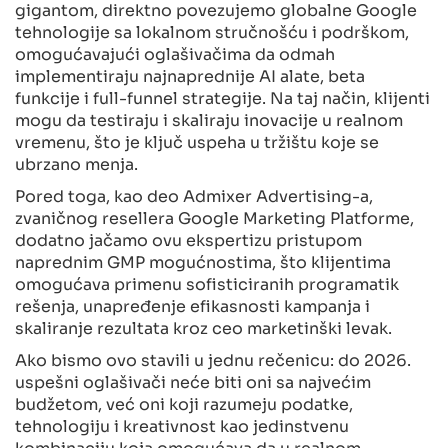
gigantom, direktno povezujemo globalne Google
tehnologije sa lokalnom stručnošću i podrškom,
omogućavajući oglašivačima da odmah
implementiraju najnaprednije AI alate, beta
funkcije i full-funnel strategije. Na taj način, klijenti
mogu da testiraju i skaliraju inovacije u realnom
vremenu, što je ključ uspeha u tržištu koje se
ubrzano menja.
Pored toga, kao deo Admixer Advertising-a,
zvaničnog resellera Google Marketing Platforme,
dodatno jačamo ovu ekspertizu pristupom
naprednim GMP mogućnostima, što klijentima
omogućava primenu sofisticiranih programatik
rešenja, unapređenje efikasnosti kampanja i
skaliranje rezultata kroz ceo marketinški levak.
Ako bismo ovo stavili u jednu rečenicu: do 2026.
uspešni oglašivači neće biti oni sa najvećim
budžetom, već oni koji razumeju podatke,
tehnologiju i kreativnost kao jedinstvenu
kombinaciju koja omogućava da u realnom