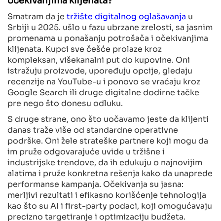
Smatram da je
tržište digitalnog oglašavanja
u
Srbiji u 2025. ušlo u fazu ubrzane zrelosti, sa jasnim
promenama u ponašanju potrošača i očekivanjima
klijenata. Kupci sve češće prolaze kroz
kompleksan, višekanalni put do kupovine. Oni
istražuju proizvode, upoređuju opcije, gledaju
recenzije na YouTube-u i ponovo se vraćaju kroz
Google Search ili druge digitalne dodirne tačke
pre nego što donesu odluku.
S druge strane, ono što uočavamo jeste da klijenti
danas traže više od standardne operativne
podrške. Oni žele strateške partnere koji mogu da
im pruže odgovarajuće uvide u tržišne i
industrijske trendove, da ih edukuju o najnovijim
alatima i pruže konkretna rešenja kako da unaprede
performanse kampanja. Očekivanja su jasna:
merljivi rezultati i efikasno korišćenje tehnologija
kao što su AI i first-party podaci, koji omogućavaju
precizno targetiranje i optimizaciju budžeta.