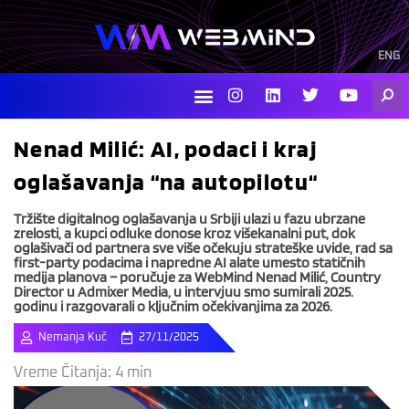
Skip
to
content
ENG
I
L
T
Y
Searc
n
i
w
o
s
n
i
u
t
k
t
t
Nenad Milić: AI, podaci i kraj
a
e
t
u
g
d
e
b
oglašavanja “na autopilotu“
r
i
r
e
a
n
m
Tržište digitalnog oglašavanja u Srbiji ulazi u fazu ubrzane
zrelosti, a kupci odluke donose kroz višekanalni put, dok
oglašivači od partnera sve više očekuju strateške uvide, rad sa
first-party podacima i napredne AI alate umesto statičnih
medija planova – poručuje za WebMind Nenad Milić, Country
Director u Admixer Media, u intervjuu smo sumirali 2025.
godinu i razgovarali o ključnim očekivanjima za 2026.
Nemanja Kuč
27/11/2025
Vreme Čitanja:
4
min