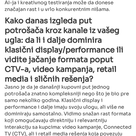
AI-ja i kreativnog testiranja može da donese
značajan rast i u vrlo konkurentnim nišama.
Kako danas izgleda put
potrošača kroz kanale iz vašeg
ugla: da li i dalje dominira
klasični display/performance ili
vidite jačanje formata poput
CTV-a, video kampanja, retail
media i sličnih rešenja?
Jasno je da je današnji kupovni put jednog
potrošača znatno kompleksniji nego što je bio pre
samo nekoliko godina. Klasični display i
performance i dalje imaju svoju ulogu, ali više ne
dominiraju samostalno. Vidimo snažan rast formata
koji omogućavaju direktniju i relevantniju
interakciju sa kupcima: video kampanje, Connected
TV (CTV), ali i retail media rešenja koja povezuju