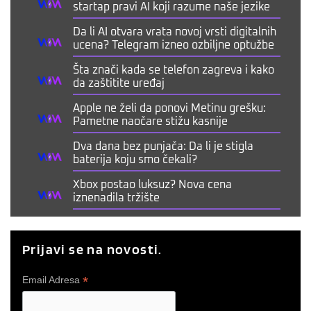
startap pravi AI koji razume naše jezike
Da li AI otvara vrata novoj vrsti digitalnih
ucena? Telegram izneo ozbiljne optužbe
Šta znači kada se telefon zagreva i kako
da zaštitite uređaj
Apple ne želi da ponovi Metinu grešku:
Pametne naočare stižu kasnije
Dva dana bez punjača: Da li je stigla
baterija koju smo čekali?
Xbox postao luksuz? Nova cena
iznenadila tržište
Prijavi se na novosti.
*
Email Adresa