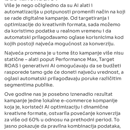
Više je nego očigledno da su AI alati i
automatizacija u potpunosti promenili način na koji
se rade digitalne kampanje. Od targetiranja i
optimizacije do kreativnih formata, sada možemo
da koristimo podatke u realnom vremenu i da
automatski prilagođavamo oglase korisnicima kod
kojih postoji najveća mogućnost za konverziju.
Najveća promena je u tome što kampanje više nisu
statične – alati poput Performance Max, Target
ROAS i generativni AI omogućavaju da se budžeti
rasporede tamo gde će doneti najveću vrednost, a
oglasi automatski prilagođavaju poruke različitim
segmentima publike.
Ove godine nas je posebno iznenadio rezultat
kampanje jedne lokalne e-commerce kompanije
koja je, koristeći AI optimizaciju i dinamične
kreativne formate, ostvarila povećanje konverzija
za više od 60% u odnosu na prethodni period. To
jasno pokazuje da pravilna kombinacija podataka,