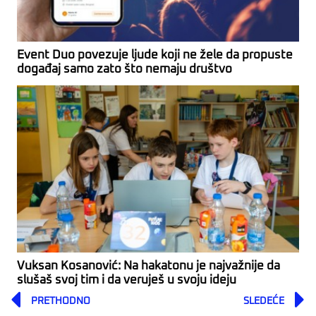
Event Duo povezuje ljude koji ne žele da propuste
događaj samo zato što nemaju društvo
Vuksan Kosanović: Na hakatonu je najvažnije da
slušaš svoj tim i da veruješ u svoju ideju
Prev
PRETHODNO
SLEDEĆE