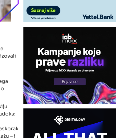
e.
izovali
čega
no
iju
adoks:
raskorak
žu – i