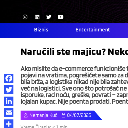
Skip
to
I
L
T
Y
content
n
i
w
o
s
n
i
u
t
k
t
t
Biznis
Entertainment
a
e
t
u
g
d
e
b
r
i
r
e
Naručili ste majicu? Nek
a
n
m
Ako mislite da e-commerce funkcioniše t
pojavi na vratima, pogrešićete samo za de
bila brža, a logistika nikad nije bila zah
već na logistici. Sve ono što potrošač ne 
Facebook
isporuke, rad noću, greške, povrati – zapr
Twitter
lojalan kupac. Nije poenta prodati. Poenta
LinkedIn
Nemanja Kuč
04/07/2025
Email
Vreme Čitanja:
< 1
min