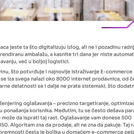
a jeste ta što digitalizuju izlog, ali ne i pozadinu radnj
brendiranu ambalažu, a kasnite tri dana jer niste automat
avanju, već u boljoj logistici.
ovinu, što potvrđuje i najnovije istraživanje E-commerce
da se iza svega nalazi oko 8000 internet prodavnica, od 
rne delatnosti se i dalje ne prate sistemski, što dodat
ženjering oglašavanja – precizno targetiranje, optimizac
u ponašanja korisnika. Međutim, tu se često dešava par
 ne može da isprati taj rast. Oglašavanje vam donese 500
50. Algoritam zna da prodaje, ali ne zna da pakuje. Taj 
spremnosti česta je boljka u domaćem e-commerce pejza