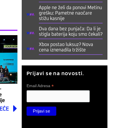
Apple ne želi da ponovi Metinu
grešku: Pametne naočare
stižu kasnije
Dva dana bez punjača: Da li je
stigla baterija koju smo čekali?
Xbox postao luksuz? Nova
cena iznenadila tržište
Prijavi se na novosti.
*
Email Adresa
-
e
ije
Next
EĆE