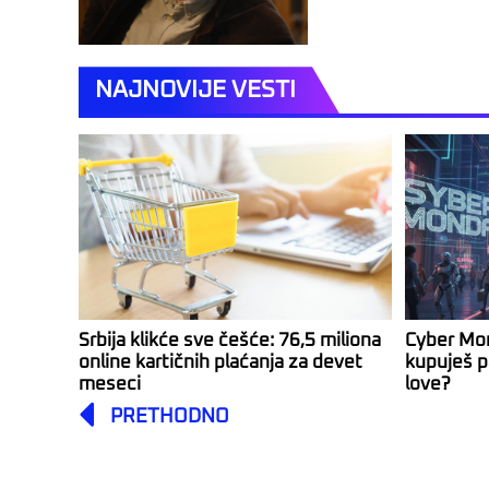
NAJNOVIJE VESTI
Srbija klikće sve češće: 76,5 miliona
Cyber Mo
online kartičnih plaćanja za devet
kupuješ p
meseci
love?
Prev
PRETHODNO