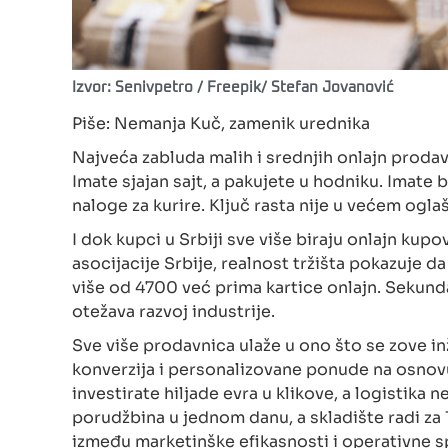
Izvor: Senivpetro / Freepik/ Stefan Jovanović
Piše: Nemanja Kuč, zamenik urednika
Najveća zabluda malih i srednjih onlajn prodavac
Imate sjajan sajt, a pakujete u hodniku. Imate 
naloge za kurire. Ključ rasta nije u većem oglaš
I dok kupci u Srbiji sve više biraju onlajn kup
asocijacije Srbije, realnost tržišta pokazuje 
više od 4700 već prima kartice onlajn. Sekunda
otežava razvoj industrije.
Sve više prodavnica ulaže u ono što se zove in
konverzija i personalizovane ponude na osnov
investirate hiljade evra u klikove, a logistika
porudžbina u jednom danu, a skladište radi za 1
između marketinške efikasnosti i operativne 