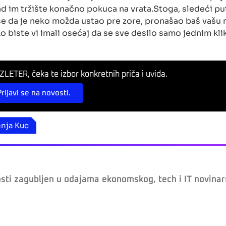
d im tržište konačno pokuca na vrata.Stoga, sledeći pu
 se da je neko možda ustao pre zore, pronašao baš vašu 
ako biste vi imali osećaj da se sve desilo samo jednim kl
LETER, čeka te izbor konkretnih priča i uvida.
Prijavi se na novosti.
nja Kuc
osti zagubljen u odajama ekonomskog, tech i IT novinar