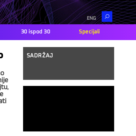
Search
ENG
30 ispod 30
Specijali
o
SADRŽAJ
no
ije
jtu,
je
ati