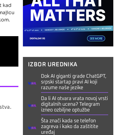
t kad
majicu
ikom.
IZBOR UREDNIKA
Dok AI giganti grade ChatGPT,
srpski startap pravi AI koji
razume naše jezike
Da li AI otvara vrata novoj vrsti
digitalnih ucena? Telegram
stva.
izneo ozbiljne optužbe
Šta znači kada se telefon
zagreva i kako da zaštitite
uređaj