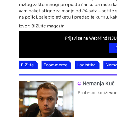
razlog zašto mnogi propuste šansu da rastu ka
vam paket stigne za manje od 24 sata – setite
na polici, zalepio etiketu i predao je kuriru, k
Izvor: BIZLife magazin
Prijavi se na WebMind NJUZ
BIZlife
Ecommerce
Logistika
Nema
Nemanja Kuč
Profesor književn