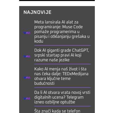
NAJNOVIJE
Meta lansirala AI alat za
programiranje: Muse Code
pomaže programerima u
pisanju i otklanjanju grešaka u
kodu
Dok AI giganti grade ChatGPT,
srpski startap pravi AI koji
razume naše jezike
Kako AI menja naš život i šta
nas čeka dalje: TEDxMedijana
otvara ključne teme
budućnosti
Da li AI otvara vrata novoj vrsti
digitalnih ucena? Telegram
izneo ozbiljne optužbe
Šta znači kada se telefon