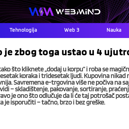
Tehnologija
Web 3
Nauka
o je zbog toga ustao u 4 ujutr
ako što kliknete „dodaj u korpu” i roba se magič
setak koraka i tridesetak ljudi. Kupovina nikad n
tevnija. Savremena e-trgovina više ne počiva na sa
vidi – skladištenje, pakovanje, sortiranje, praćen
avo je ono što odlučuje da li će taj potrošač post
 je isporučiti – tačno, brzo i bez greške.