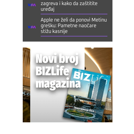
zagreva i kako da zaštitite
uređaj
Apple ne želi da ponovi Metinu
grešku: Pametne naočare
stižu kasnije