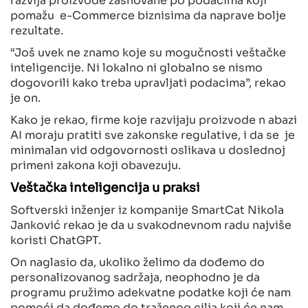
pomažu e-Commerce biznisima da naprave bolje
rezultate.
“Još uvek ne znamo koje su mogučnosti veštačke
inteligencije. Ni lokalno ni globalno se nismo
dogovorili kako treba upravljati podacima”, rekao
je on.
Kako je rekao, firme koje razvijaju proizvode n abazi
AI moraju pratiti sve zakonske regulative, i da se je
minimalan vid odgovornosti oslikava u doslednoj
primeni zakona koji obavezuju.
Veštačka inteligencija u praksi
Softverski inženjer iz kompanije SmartCat Nikola
Janković rekao je da u svakodnevnom radu najviše
koristi ChatGPT.
On naglasio da, ukoliko želimo da dođemo do
personalizovanog sadržaja, neophodno je da
programu pružimo adekvatne podatke koji će nam
pomoći da dođemo do traženog cilja koji će nam