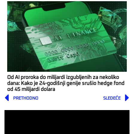
Od AI proroka do milijardi izgubljenih za nekoliko
dana: Kako je 24-godišnji genije srušio hedge fond
od 45 milijardi dolara
Prev
PRETHODNO
SLEDEĆE