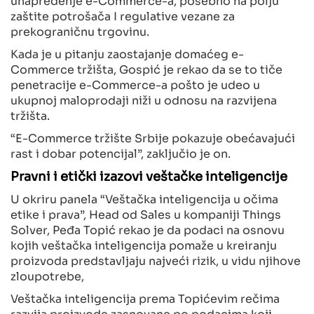
zaštite potrošača I regulative vezane za
prekograničnu trgovinu.
Kada je u pitanju zaostajanje domaćeg e-
Commerce tržišta, Gospić je rekao da se to tiče
penetracije e-Commerce-a pošto je udeo u
ukupnoj maloprodaji niži u odnosu na razvijena
tržišta.
“E-Commerce tržište Srbije pokazuje obećavajući
rast i dobar potencijal”, zaključio je on.
Pravni i etički izazovi veštačke inteligencije
U okriru panela “Veštačka inteligencija u očima
etike i prava”, Head od Sales u kompaniji Things
Solver, Peđa Topić rekao je da podaci na osnovu
kojih veštačka inteligencija pomaže u kreiranju
proizvoda predstavljaju najveći rizik, u vidu njihove
zloupotrebe,
Veštačka inteligencija prema Topićevim rečima
razvija proizvode zasnovane po podacima koji