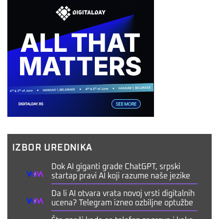
IZBOR UREDNIKA
Dok AI giganti grade ChatGPT, srpski
startap pravi AI koji razume naše jezike
Da li AI otvara vrata novoj vrsti digitalnih
ucena? Telegram izneo ozbiljne optužbe