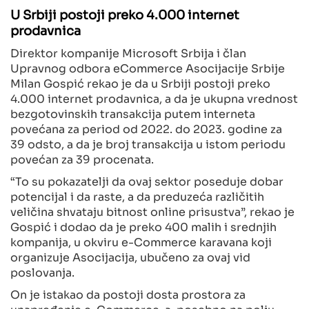
U Srbiji postoji preko 4.000 internet
prodavnica
Direktor kompanije Microsoft Srbija i član
Upravnog odbora eCommerce Asocijacije Srbije
Milan Gospić rekao je da u Srbiji postoji preko
4.000 internet prodavnica, a da je ukupna vrednost
bezgotovinskih transakcija putem interneta
povećana za period od 2022. do 2023. godine za
39 odsto, a da je broj transakcija u istom periodu
povećan za 39 procenata.
“To su pokazatelji da ovaj sektor poseduje dobar
potencijal i da raste, a da preduzeća različitih
veličina shvataju bitnost online prisustva”, rekao je
Gospić i dodao da je preko 400 malih i srednjih
kompanija, u okviru e-Commerce karavana koji
organizuje Asocijacija, ubučeno za ovaj vid
poslovanja.
On je istakao da postoji dosta prostora za
unapređenje e-Commerce-a, posebno na polju