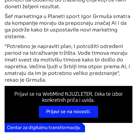
doneti željeni rezultat.
Šef marketinga u Planeti sport Igor Grmuša smatra
da kompanije moraju da prepoznaju značaj AI I da
ga podrže kako bi uspostavile novi marketing
sisteme.
“Potrebno je napraviti plan, i potrošiti određeni
period na istraživanje tržišta. Vođe timova moraju
imati svest da motivišu timove kako bi došlo do
napretka. Večina ljudi u Srbiji ima otpor prema AI, I
smatraju da im je potrebno veliko predznanje”,
rekao je Grmuša.
Prijavi se na WebMind NJUZLETER, čeka te izbor
konkretnih priča i uvida.
Prijavi se na novosti.
Centar za digitalnu transformaciju