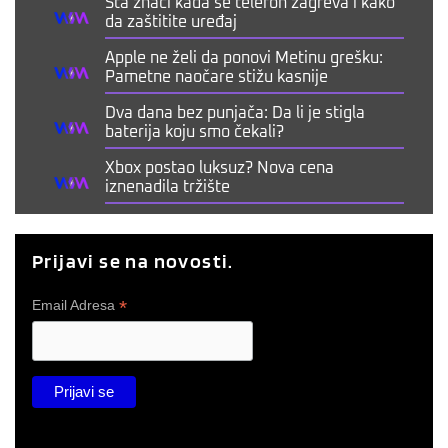
Šta znači kada se telefon zagreva i kako
da zaštitite uređaj
Apple ne želi da ponovi Metinu grešku:
Pametne naočare stižu kasnije
Dva dana bez punjača: Da li je stigla
baterija koju smo čekali?
Xbox postao luksuz? Nova cena
iznenadila tržište
Prijavi se na novosti.
*
Email Adresa