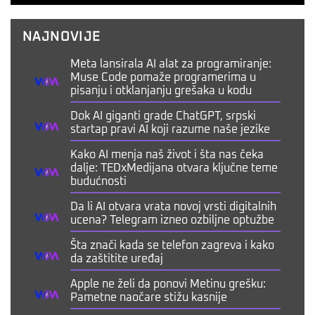
NAJNOVIJE
Meta lansirala AI alat za programiranje:
Muse Code pomaže programerima u
pisanju i otklanjanju grešaka u kodu
Dok AI giganti grade ChatGPT, srpski
startap pravi AI koji razume naše jezike
Kako AI menja naš život i šta nas čeka
dalje: TEDxMedijana otvara ključne teme
budućnosti
Da li AI otvara vrata novoj vrsti digitalnih
ucena? Telegram izneo ozbiljne optužbe
Šta znači kada se telefon zagreva i kako
da zaštitite uređaj
Apple ne želi da ponovi Metinu grešku:
Pametne naočare stižu kasnije