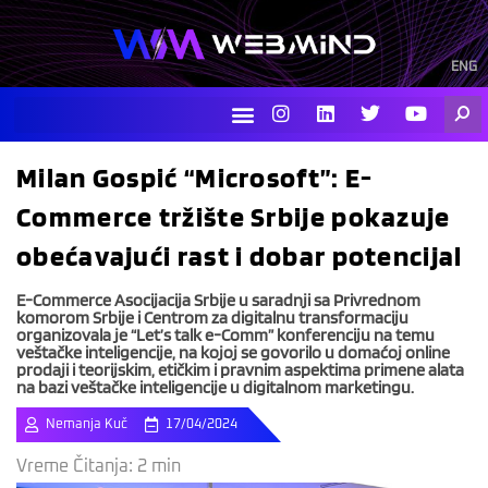
Skip
to
content
ENG
I
L
T
Y
Searc
n
i
w
o
s
n
i
u
t
k
t
t
Milan Gospić “Microsoft”: E-
a
e
t
u
g
d
e
b
Commerce tržište Srbije pokazuje
r
i
r
e
a
n
obećavajući rast i dobar potencijal
m
E-Commerce Asocijacija Srbije u saradnji sa Privrednom
komorom Srbije i Centrom za digitalnu transformaciju
organizovala je “Let’s talk e-Comm” konferenciju na temu
veštačke inteligencije, na kojoj se govorilo u domaćoj online
prodaji i teorijskim, etičkim i pravnim aspektima primene alata
na bazi veštačke inteligencije u digitalnom marketingu.
Nemanja Kuč
17/04/2024
Vreme Čitanja:
2
min