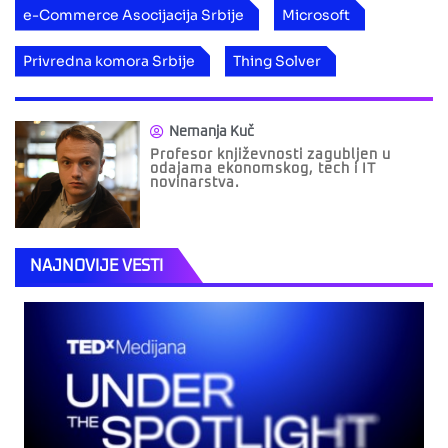
e-Commerce Asocijacija Srbije
Microsoft
Privredna komora Srbije
Thing Solver
Nemanja Kuč
Profesor književnosti zagubljen u
odajama ekonomskog, tech i IT
novinarstva.
NAJNOVIJE VESTI