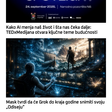
Kako AI menja naš život i šta nas čeka dalje:
TEDxMedijana otvara ključne teme budućnosti
Mask tvrdi da će Grok do kraja godine snimiti svoju
„Odiseju“