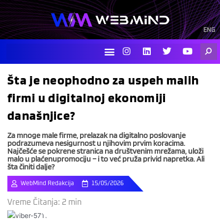
Skip
to
content
ENG
I
L
T
Y
Searc
n
i
w
o
s
n
i
u
t
k
t
t
Šta je neophodno za uspeh malih
a
e
t
u
g
d
e
b
firmi u digitalnoj ekonomiji
r
i
r
e
a
n
današnjice?
m
Za mnoge male firme, prelazak na digitalno poslovanje
podrazumeva nesigurnost u njihovim prvim koracima.
Najčešće se pokrene stranica na društvenim mrežama, uloži
malo u plaćenupromociju – i to već pruža privid napretka. Ali
šta činiti dalje?
WebMind Redakcija
15/05/2026
Vreme Čitanja:
2
min