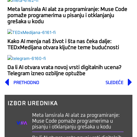
Meta lansirala AI alat za programiranje: Muse Code
pomaže programerima u pisanju i otklanjanju
grešaka u kodu
Kako AI menja naš život i šta nas čeka dalje:
TEDxMedijana otvara ključne teme budućnosti
Da li AI otvara vrata novoj vrsti digitalnih ucena?
Telegram izneo ozbiljne optužbe
Prev
PRETHODNO
SLEDEĆE
IZBOR UREDNIKA
Meta lansirala AI alat za programiranje:
Muse Code pomaže programerima u
pisanju i otklanjanju grešaka u kodu