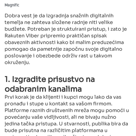
Magnific
Dobra vest je da izgradnja snažnih digitalnih
temelja ne zahteva složene radnje niti velike
budžete. Potreban je struktuirani pristup, i zato je
Rakuten Viber pripremio praktičan spisak
obaveznih aktivnosti kako bi malim preduzećima
pomogao da pametnije započnu svoje digitalno
poslovanje i obezbede održiv rast u takvom
okruženju.
1. Izgradite prisustvo na
odabranim kanalima
Prvi korak je da klijenti i kupci mogu lako da vas
pronađu i stupe u kontakt sa vašom firmom.
Platforme raznih društvenih mreža mogu pomoći u
povećanju vaše vidljivosti, ali ne bivaju nužno
jedina tačka pristupa. U stvarnosti, publika bira da
bude prisutna na različitim platformama u