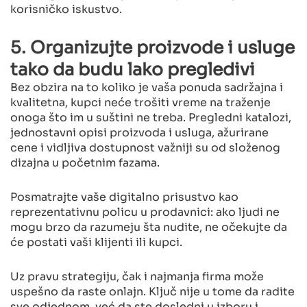
korisničko iskustvo.
5. Organizujte proizvode i usluge
tako da budu lako pregledivi
Bez obzira na to koliko je vaša ponuda sadržajna i
kvalitetna, kupci neće trošiti vreme na traženje
onoga što im u suštini ne treba. Pregledni katalozi,
jednostavni opisi proizvoda i usluga, ažurirane
cene i vidljiva dostupnost važniji su od složenog
dizajna u početnim fazama.
Posmatrajte vaše digitalno prisustvo kao
reprezentativnu policu u prodavnici: ako ljudi ne
mogu brzo da razumeju šta nudite, ne očekujte da
će postati vaši klijenti ili kupci.
Uz pravu strategiju, čak i najmanja firma može
uspešno da raste onlajn. Ključ nije u tome da radite
sve odjednom, već da ste dosledni u izboru i