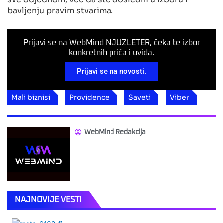
bavljenju pravim stvarima.
Prijavi se na WebMind NJUZLETER, čeka te izbor
konkretnih priča i uvida.
Prijavi se na novosti.
Mali biznisi
Providence
Saveti
Viber
WebMind Redakcija
NAJNOVIJE VESTI