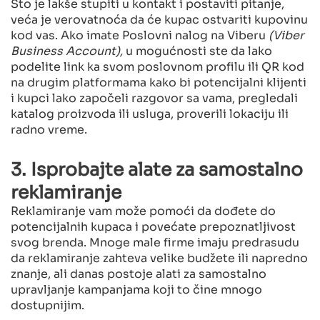
Što je lakše stupiti u kontakt i postaviti pitanje,
veća je verovatnoća da će kupac ostvariti kupovinu
kod vas. Ako imate Poslovni nalog na Viberu
(Viber
Business Account),
u mogućnosti ste da lako
podelite link ka svom poslovnom profilu ili QR kod
na drugim platformama kako bi potencijalni klijenti
i kupci lako započeli razgovor sa vama, pregledali
katalog proizvoda ili usluga, proverili lokaciju ili
radno vreme.
3. Isprobajte alate za samostalno
reklamiranje
Reklamiranje vam može pomoći da dođete do
potencijalnih kupaca i povećate prepoznatljivost
svog brenda. Mnoge male firme imaju predrasudu
da reklamiranje zahteva velike budžete ili napredno
znanje, ali danas postoje alati za samostalno
upravljanje kampanjama koji to čine mnogo
dostupnijim.