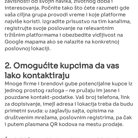
zavisnosti od svojih navika, životnog doba i
interesovanja. Počnite tako što ćete razumeti gde
vaša ciljna grupa provodi vreme i koje platforme
najviše koristi. Izgradite prisustvo na tim kanalima,
registrujte svoje poslovanje na relevantnim
tržišnim platformama i obezbedite vidljivost na
Google mapama ako se nalazite na konkretnoj
poslovnoj lokaciji.
2. Omogućite kupcima da vas
lako kontaktiraju
Mnoge firme i brendovi gube potencijalne kupce iz
jednog prostog razloga – ne pružaju im jasne i
pouzdane kontakt-podatke. Vaš broj telefona, link
za dopisivanje, imejl adresa i lokacija treba da budu
primetni svuda: u zaglavlju sajta, opisima na
društvenim mrežama, poslovnim registrima, pa čak
i putem plasmana QR kodova na mestu prodaje.