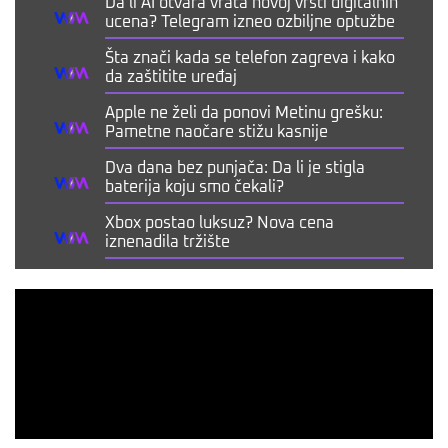
Da li AI otvara vrata novoj vrsti digitalnih
ucena? Telegram izneo ozbiljne optužbe
Šta znači kada se telefon zagreva i kako
da zaštitite uređaj
Apple ne želi da ponovi Metinu grešku:
Pametne naočare stižu kasnije
Dva dana bez punjača: Da li je stigla
baterija koju smo čekali?
Xbox postao luksuz? Nova cena
iznenadila tržište