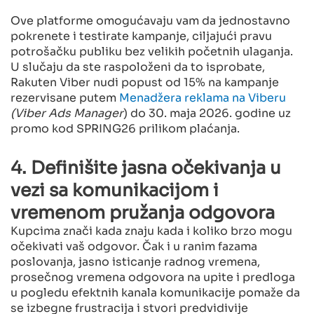
Ove platforme omogućavaju vam da jednostavno
pokrenete i testirate kampanje, ciljajući pravu
potrošačku publiku bez velikih početnih ulaganja.
U slučaju da ste raspoloženi da to isprobate,
Rakuten Viber nudi popust od 15% na kampanje
rezervisane putem
Menadžera reklama na Viberu
(Viber Ads Manager
) do 30. maja 2026. godine uz
promo kod SPRING26 prilikom plaćanja.
4. Definišite jasna očekivanja u
vezi sa komunikacijom i
vremenom pružanja odgovora
Kupcima znači kada znaju kada i koliko brzo mogu
očekivati vaš odgovor. Čak i u ranim fazama
poslovanja, jasno isticanje radnog vremena,
prosečnog vremena odgovora na upite i predloga
u pogledu efektnih kanala komunikacije pomaže da
se izbegne frustracija i stvori predvidivije