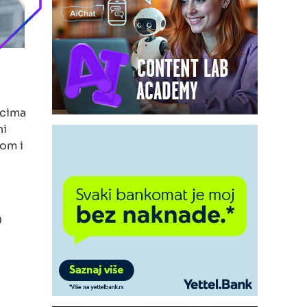
pcima
ni
lom i
0