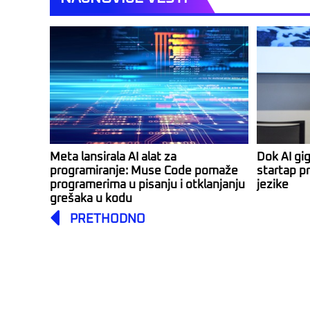
Meta lansirala AI alat za
Dok AI gi
programiranje: Muse Code pomaže
startap pr
programerima u pisanju i otklanjanju
jezike
grešaka u kodu
Prev
PRETHODNO