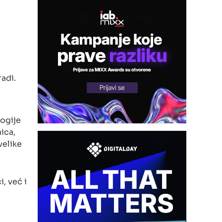
radi.
logije
ica,
velike
, već i