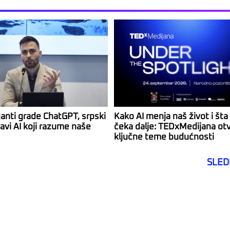
ganti grade ChatGPT, srpski
Kako AI menja naš život i šta
avi AI koji razume naše
čeka dalje: TEDxMedijana ot
ključne teme budućnosti
SLED