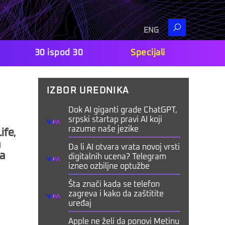
Search
ENG
30 ispod 30
Specijali
IZBOR UREDNIKA
Dok AI giganti grade ChatGPT,
srpski startap pravi AI koji
ife,
razume naše jezike
m
Da li AI otvara vrata novoj vrsti
sa
digitalnih ucena? Telegram
izneo ozbiljne optužbe
Šta znači kada se telefon
zagreva i kako da zaštitite
uređaj
Apple ne želi da ponovi Metinu