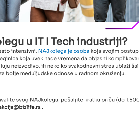
gu u IT I Tech industriji?
esto intenzivni,
NAJkolega je osoba
koja svojim postu
koleginica koja uvek nađe vremena da objasni komplikova
luju neizvodivo, ili neko ko svakodnevni stres ublaži ša
a za bolje međuljudske odnose u radnom okruženju.
ohvalite svog NAJkolegu, pošaljite kratku priču (do 1.50
akcija@bizlife.rs
.