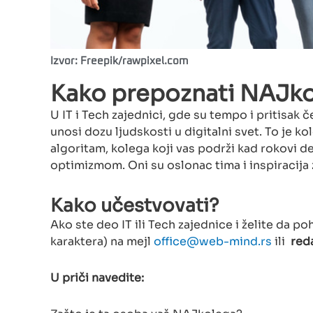
Izvor: Freepik/rawpixel.com
Kako prepoznati NAJkole
U IT i Tech zajednici, gde su tempo i pritisak č
unosi dozu ljudskosti u digitalni svet. To je 
algoritam, kolega koji vas podrži kad rokovi de
optimizmom. Oni su oslonac tima i inspiracij
Kako učestvovati?
Ako ste deo IT ili Tech zajednice i želite da p
karaktera) na mejl
office@web-mind.rs
ili
red
U priči navedite: