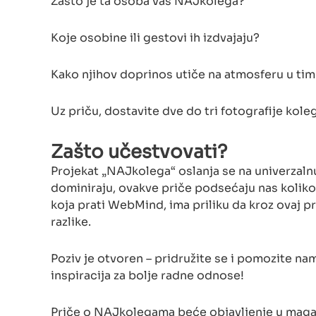
Zašto je ta osoba vaš NAJkolega?
Koje osobine ili gestovi ih izdvajaju?
Kako njihov doprinos utiče na atmosferu u ti
Uz priču, dostavite dve do tri fotografije kole
Zašto učestvovati?
Projekat „NAJkolega“ oslanja se na univerzaln
dominiraju, ovakve priče podsećaju nas koliko
koja prati WebMind, ima priliku da kroz ovaj p
razlike.
Poziv je otvoren – pridružite se i pomozite na
inspiracija za bolje radne odnose!
Priče o NAJkolegama beće objavljenje u magaz