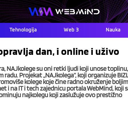
Tehnologija
Web 3
Nauka
pravlja dan, i online i uživo
a, NAJkolege su oni retki ljudi koji unose toplinu,
adu. Projekat „NAJkolega“, koji organizuje BIZL
omoviše kolege koje čine radno okruženje bolji
t i na IT i tech zajednicu portala WebMind, koji 
ominuju najkolegu koji zaslužuje ovo prestižno