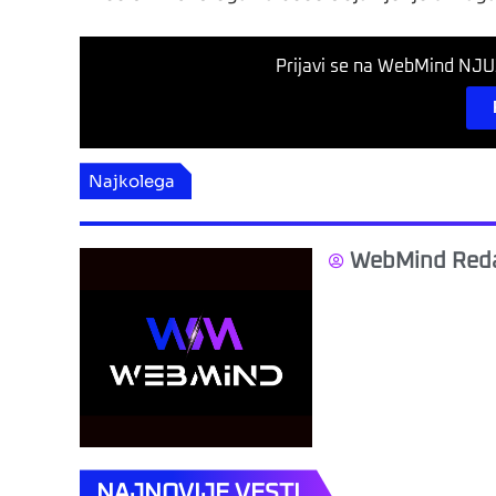
Prijavi se na WebMind NJUZ
Najkolega
WebMind Reda
NAJNOVIJE VESTI