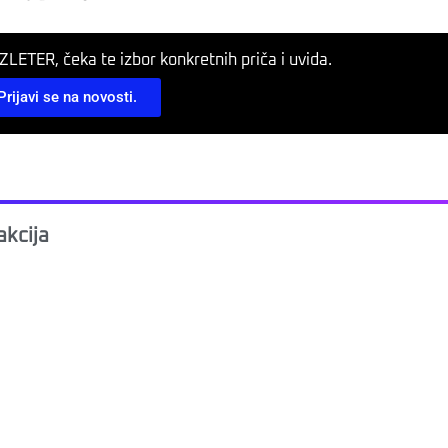
LETER, čeka te izbor konkretnih priča i uvida.
Prijavi se na novosti.
kcija