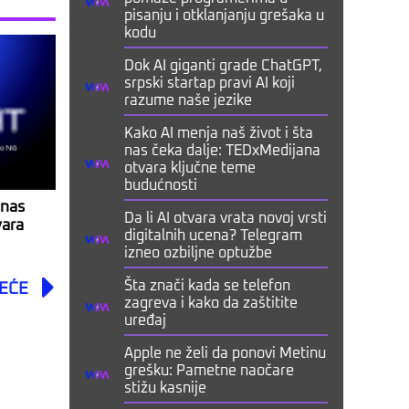
pisanju i otklanjanju grešaka u
kodu
Dok AI giganti grade ChatGPT,
srpski startap pravi AI koji
razume naše jezike
Kako AI menja naš život i šta
nas čeka dalje: TEDxMedijana
otvara ključne teme
budućnosti
 nas
Da li AI otvara vrata novoj vrsti
vara
digitalnih ucena? Telegram
izneo ozbiljne optužbe
Next
Šta znači kada se telefon
EĆE
zagreva i kako da zaštitite
uređaj
Apple ne želi da ponovi Metinu
grešku: Pametne naočare
stižu kasnije