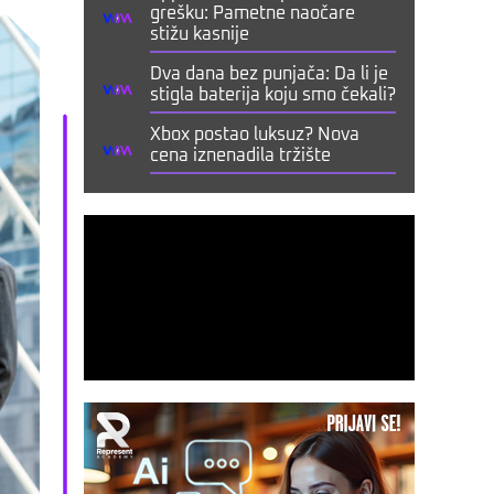
grešku: Pametne naočare
stižu kasnije
Dva dana bez punjača: Da li je
stigla baterija koju smo čekali?
Xbox postao luksuz? Nova
cena iznenadila tržište