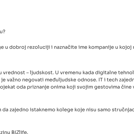
mu?
ge u dobroj rezoluciji i naznačite ime kompanije u kojoj 
u vrednost – ljudskost. U vremenu kada digitalne tehno
 je važno negovati međuljudske odnose. IT i tech zajedn
rojekat oda priznanje onima koji svojim gestovima čine 
m da zajedno istaknemo kolege koje nisu samo stručnjaci
inu BIZlife.