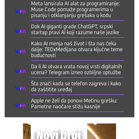
Meta lansirala AI alat za programiranje:
Muse Code pomaže programerima u
pisanju i otklanjanju grešaka u kodu
Dok AI giganti grade ChatGPT, srpski
startap pravi AI koji razume naše jezike
Kako AI menja naš život i šta nas čeka
dalje: TEDxMedijana otvara ključne teme
budućnosti
Da li AI otvara vrata novoj vrsti digitalnih
ucena? Telegram izneo ozbiljne optužbe
Šta znači kada se telefon zagreva i kako
da zaštitite uređaj
Apple ne želi da ponovi Metinu grešku:
Pametne naočare stižu kasnije