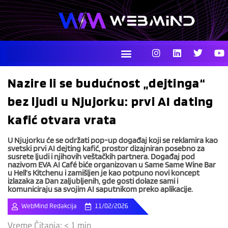
Skip
to
content
I
L
T
Y
n
i
w
o
s
n
i
u
t
k
t
t
Nazire li se budućnost „dejtinga“
a
e
t
u
g
d
e
b
bez ljudi u Njujorku: prvi AI dating
r
i
r
e
a
n
kafić otvara vrata
m
U Njujorku će se održati pop-up događaj koji se reklamira kao
svetski prvi AI dejting kafić, prostor dizajniran posebno za
susrete ljudi i njihovih veštačkih partnera. Događaj pod
nazivom EVA AI Café biće organizovan u Same Same Wine Bar
u Hell’s Kitchenu i zamišljen je kao potpuno novi koncept
izlazaka za Dan zaljubljenih, gde gosti dolaze sami i
komuniciraju sa svojim AI saputnikom preko aplikacije.
WebMind Redakcija
11/02/2026
Vreme Čitanja:
< 1
min