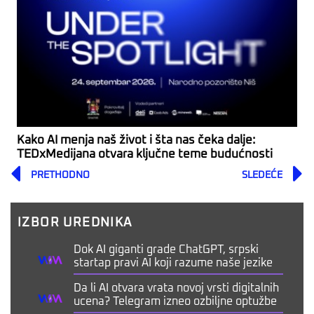
Kako AI menja naš život i šta nas čeka dalje:
TEDxMedijana otvara ključne teme budućnosti
Prev
PRETHODNO
SLEDEĆE
IZBOR UREDNIKA
Dok AI giganti grade ChatGPT, srpski
startap pravi AI koji razume naše jezike
Da li AI otvara vrata novoj vrsti digitalnih
ucena? Telegram izneo ozbiljne optužbe