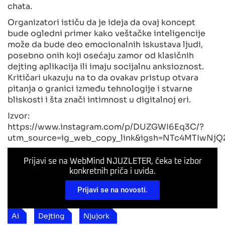
chata.
Organizatori ističu da je ideja da ovaj koncept
bude ogledni primer kako veštačke inteligencije
može da bude deo emocionalnih iskustava ljudi,
posebno onih koji osećaju zamor od klasičnih
dejting aplikacija ili imaju socijalnu anksioznost.
Kritičari ukazuju na to da ovakav pristup otvara
pitanja o granici između tehnologije i stvarne
bliskosti i šta znači intimnost u digitalnoj eri.
Izvor:
https://www.instagram.com/p/DUZGWI6Eq3C/?
utm_source=ig_web_copy_link&igsh=NTc4MTIwNjQ
Prijavi se na WebMind NJUZLETER, čeka te izbor
konkretnih priča i uvida.
Prijavi se na novosti.
Ai
Dejting
Njujork