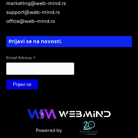
e
marketing@web-mind.rs
a
m
k
d
m
support@web-mind.rs
i
office@web-mind.rs
n
Prijavi se na novosti.
*
Email Adresa
Powered by