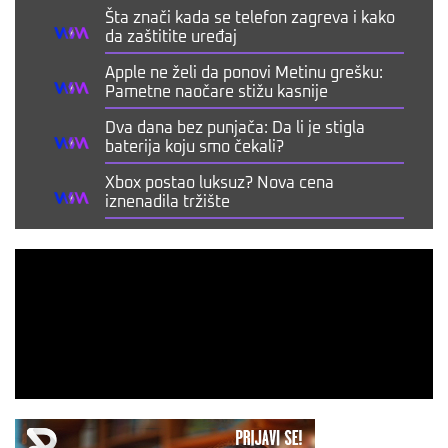
Šta znači kada se telefon zagreva i kako
da zaštitite uređaj
Apple ne želi da ponovi Metinu grešku:
Pametne naočare stižu kasnije
Dva dana bez punjača: Da li je stigla
baterija koju smo čekali?
Xbox postao luksuz? Nova cena
iznenadila tržište