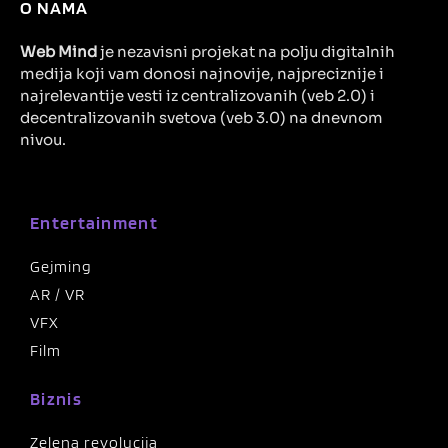
O NAMA
Web Mind
je nezavisni projekat na polju digitalnih
medija koji vam donosi najnovije, najpreciznije i
najrelevantije vesti iz centralizovanih (veb 2.0) i
decentralizovanih svetova (veb 3.0) na dnevnom
nivou.
Entertainment
Gejming
AR / VR
VFX
Film
Biznis
Zelena revolucija