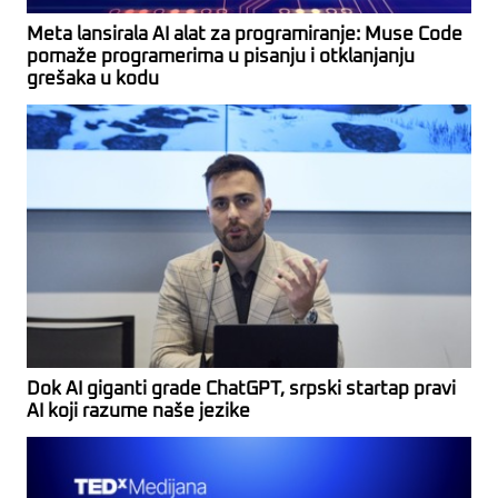
Meta lansirala AI alat za programiranje: Muse Code
pomaže programerima u pisanju i otklanjanju
grešaka u kodu
Dok AI giganti grade ChatGPT, srpski startap pravi
AI koji razume naše jezike