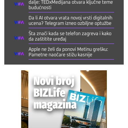
dalje: TEDxMedijana otvara ključne teme
budućnosti
Da li AI otvara vrata novoj vrsti digitalnih
ucena? Telegram izneo ozbiljne optužbe
Šta znači kada se telefon zagreva i kako
da zaštitite uređaj
Apple ne želi da ponovi Metinu grešku:
Pametne naočare stižu kasnije