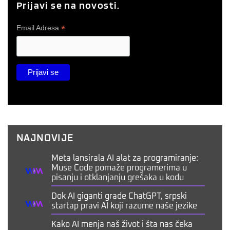
Prijavi se na novosti.
*
Email Adresa
NAJNOVIJE
Meta lansirala AI alat za programiranje:
Muse Code pomaže programerima u
pisanju i otklanjanju grešaka u kodu
Dok AI giganti grade ChatGPT, srpski
startap pravi AI koji razume naše jezike
Kako AI menja naš život i šta nas čeka