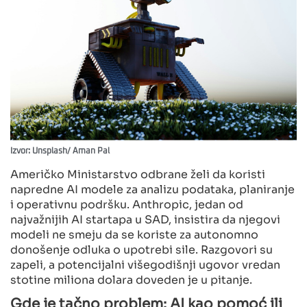
Izvor: Unsplash/ Aman Pal
Američko Ministarstvo odbrane želi da koristi
napredne AI modele za analizu podataka, planiranje
i operativnu podršku. Anthropic, jedan od
najvažnijih AI startapa u SAD, insistira da njegovi
modeli ne smeju da se koriste za autonomno
donošenje odluka o upotrebi sile. Razgovori su
zapeli, a potencijalni višegodišnji ugovor vredan
stotine miliona dolara doveden je u pitanje.
Gde je tačno problem: AI kao pomoć ili