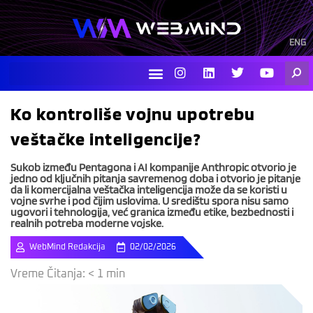
Skip
to
content
ENG
I
L
T
Y
Searc
n
i
w
o
s
n
i
u
t
k
t
t
Ko kontroliše vojnu upotrebu
a
e
t
u
g
d
e
b
veštačke inteligencije?
r
i
r
e
a
n
m
Sukob između Pentagona i AI kompanije Anthropic otvorio je
jedno od ključnih pitanja savremenog doba i otvorio je pitanje
da li komercijalna veštačka inteligencija može da se koristi u
vojne svrhe i pod čijim uslovima. U središtu spora nisu samo
ugovori i tehnologija, već granica između etike, bezbednosti i
realnih potreba moderne vojske.
WebMind Redakcija
02/02/2026
Vreme Čitanja:
< 1
min