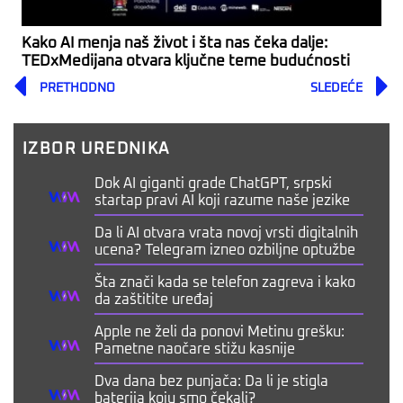
Kako AI menja naš život i šta nas čeka dalje:
TEDxMedijana otvara ključne teme budućnosti
Prev
PRETHODNO
SLEDEĆE
IZBOR UREDNIKA
Dok AI giganti grade ChatGPT, srpski
startap pravi AI koji razume naše jezike
Da li AI otvara vrata novoj vrsti digitalnih
ucena? Telegram izneo ozbiljne optužbe
Šta znači kada se telefon zagreva i kako
da zaštitite uređaj
Apple ne želi da ponovi Metinu grešku:
Pametne naočare stižu kasnije
Dva dana bez punjača: Da li je stigla
baterija koju smo čekali?