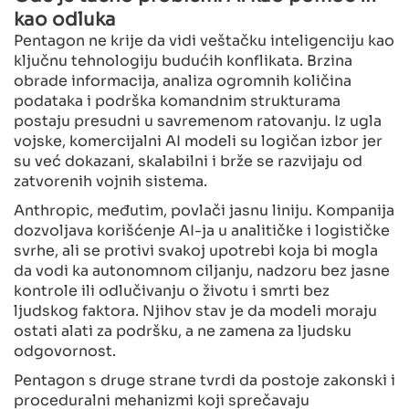
kao odluka
Pentagon ne krije da vidi veštačku inteligenciju kao
ključnu tehnologiju budućih konflikata. Brzina
obrade informacija, analiza ogromnih količina
podataka i podrška komandnim strukturama
postaju presudni u savremenom ratovanju. Iz ugla
vojske, komercijalni AI modeli su logičan izbor jer
su već dokazani, skalabilni i brže se razvijaju od
zatvorenih vojnih sistema.
Anthropic, međutim, povlači jasnu liniju. Kompanija
dozvoljava korišćenje AI-ja u analitičke i logističke
svrhe, ali se protivi svakoj upotrebi koja bi mogla
da vodi ka autonomnom ciljanju, nadzoru bez jasne
kontrole ili odlučivanju o životu i smrti bez
ljudskog faktora. Njihov stav je da modeli moraju
ostati alati za podršku, a ne zamena za ljudsku
odgovornost.
Pentagon s druge strane tvrdi da postoje zakonski i
proceduralni mehanizmi koji sprečavaju