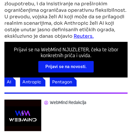
zloupotrebu, i da insistiranje na preširokim
ograničenjima ograničava operativnu fleksibilnost.
U prevodu, vojska želi AI koji može da se prilagodi
realnim scenarijima, dok Anthropic želi AI koji
ostaje unutar jasno definisanih etičkih ograda,
ekskluzivno je danas objavio
Reuters.
Prijavi se na WebMind NJUZLETER, čeka te izbor
konkretnih priča i uvida.
Prijavi se na novosti.
Ai
Antropic
Pentagon
WebMind Redakcija