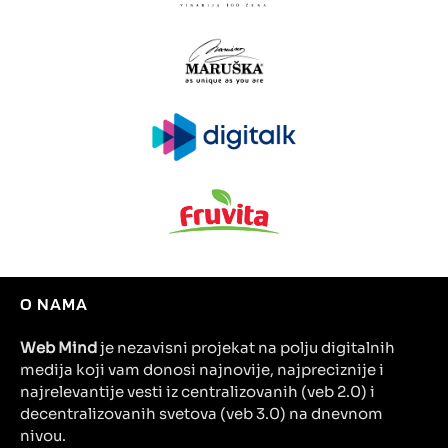
O NAMA
Web Mind
je nezavisni projekat na polju digitalnih
medija koji vam donosi najnovije, najpreciznije i
najrelevantije vesti iz centralizovanih (veb 2.0) i
decentralizovanih svetova (veb 3.0) na dnevnom
nivou.