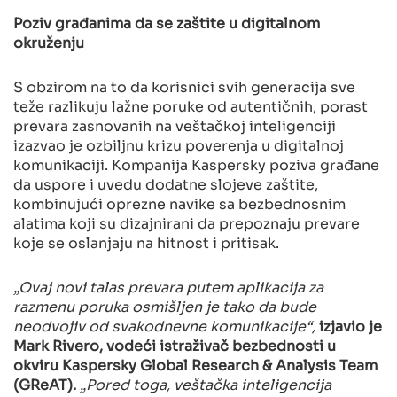
Poziv građanima da se zaštite u digitalnom
okruženju
S obzirom na to da korisnici svih generacija sve
teže razlikuju lažne poruke od autentičnih, porast
prevara zasnovanih na veštačkoj inteligenciji
izazvao je ozbiljnu krizu poverenja u digitalnoj
komunikaciji. Kompanija Kaspersky poziva građane
da uspore i uvedu dodatne slojeve zaštite,
kombinujući oprezne navike sa bezbednosnim
alatima koji su dizajnirani da prepoznaju prevare
koje se oslanjaju na hitnost i pritisak.
„Ovaj novi talas prevara putem aplikacija za
razmenu poruka osmišljen je tako da bude
neodvojiv od svakodnevne komunikacije“,
izjavio je
Mark Rivero, vodeći istraživač bezbednosti u
okviru Kaspersky Global Research & Analysis Team
(GReAT).
„Pored toga, veštačka inteligencija