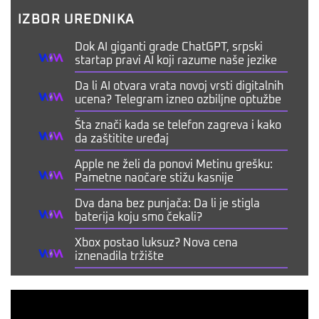
IZBOR UREDNIKA
Dok AI giganti grade ChatGPT, srpski
startap pravi AI koji razume naše jezike
Da li AI otvara vrata novoj vrsti digitalnih
ucena? Telegram izneo ozbiljne optužbe
Šta znači kada se telefon zagreva i kako
da zaštitite uređaj
Apple ne želi da ponovi Metinu grešku:
Pametne naočare stižu kasnije
Dva dana bez punjača: Da li je stigla
baterija koju smo čekali?
Xbox postao luksuz? Nova cena
iznenadila tržište