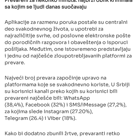
sa kojim se ljudi danas suočavaju
Aplikacije za razmenu poruka postale su centralni
deo svakodnevnog života, u upotrebi za
najrazličitije svrhe, od poslovne elektronske pošte
do porodičnih razgovora i obaveštenja o isporuci
pošiljaka. Međutim, one istovremeno predstavljaju
i jednu od najčešće zloupotrebljavanih platformi za
prevare.
Najveći broj prevara započinje upravo na
platformama koje se svakodnevno koriste, U Srbiji
su korisnici kanali preko kojih su korisnici bili
prevareni najčešće bili: WhatsApp
(38,4%), Facebook (32%) i SMS/iMessage (27,2%),
za kojima slede Instagram (27.20%),
Telegram (26.4) i Viber (18%).
Kako bi dodatno zbunili žrtve, prevaranti retko