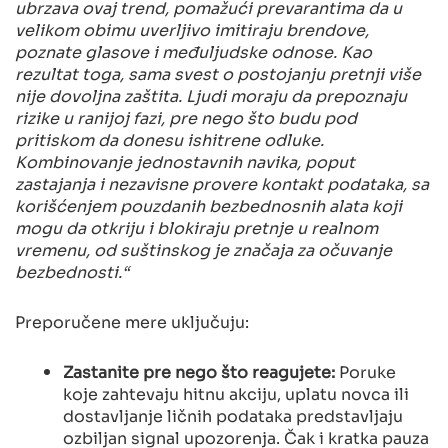
ubrzava ovaj trend, pomažući prevarantima da u
velikom obimu uverljivo imitiraju brendove,
poznate glasove i međuljudske odnose. Kao
rezultat toga, sama svest o postojanju pretnji više
nije dovoljna zaštita. Ljudi moraju da prepoznaju
rizike u ranijoj fazi, pre nego što budu pod
pritiskom da donesu ishitrene odluke.
Kombinovanje jednostavnih navika, poput
zastajanja i nezavisne provere kontakt podataka, sa
korišćenjem pouzdanih bezbednosnih alata koji
mogu da otkriju i blokiraju pretnje u realnom
vremenu, od suštinskog je značaja za očuvanje
bezbednosti.“
Preporučene mere uključuju:
Zastanite pre nego što reagujete:
Poruke
koje zahtevaju hitnu akciju, uplatu novca ili
dostavljanje ličnih podataka predstavljaju
ozbiljan signal upozorenja. Čak i kratka pauza