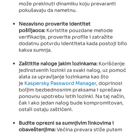
može prekinuti dinamiku koju prevaranti
pokušavaju da nametnu.
Nezavisno proverite identitet
pošiljaoca:
Koristite pouzdane metode
verifikacije, proverite profile i zatražite
dodatnu potvrdu identiteta kada postoji bilo
kakva sumnja.
Zaštitite naloge jakim lozinkama:
Korišćenje
jedinstvenih lozinki za svaki nalog, uz pomoć
alata za upravljanje lozinkama kao što
je
Kaspersky Password Manager
, doprinosi
boljim bezbednosnim praksama i sprečava
ponovnu upotrebu istih lozinki. Na taj način,
čak i ako jedan nalog bude kompromitovan,
ostali ostaju zaštićeni.
Budite oprezni sa sumnjivim linkovima i
obaveštenjima:
Većina prevara stiže putem