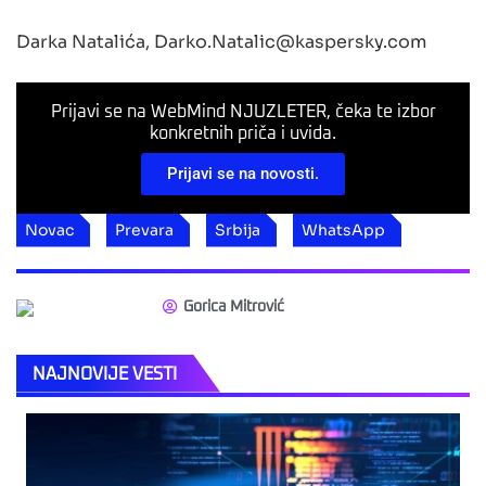
Darka Natalića,
Darko.Natalic@kaspersky.com
Prijavi se na WebMind NJUZLETER, čeka te izbor
konkretnih priča i uvida.
Prijavi se na novosti.
Novac
Prevara
Srbija
WhatsApp
Gorica Mitrović
NAJNOVIJE VESTI