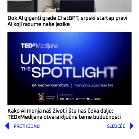
Dok AI giganti grade ChatGPT, srpski startap pravi
AI koji razume naše jezike
Kako AI menja naš život i šta nas čeka dalje:
TEDxMedijana otvara ključne teme budućnosti
Prev
PRETHODNO
SLEDEĆE