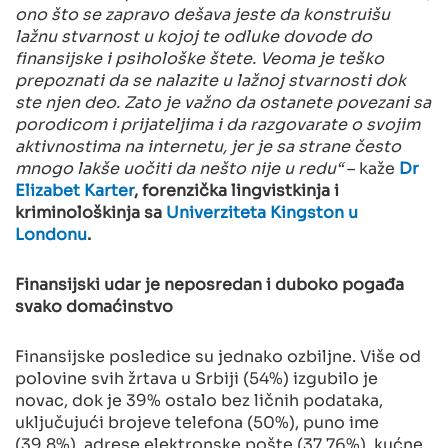
ono što se zapravo dešava jeste da konstruišu
lažnu stvarnost u kojoj te odluke dovode do
finansijske i psihološke štete. Veoma je teško
prepoznati da se nalazite u lažnoj stvarnosti dok
ste njen deo. Zato je važno da ostanete povezani sa
porodicom i prijateljima i da razgovarate o svojim
aktivnostima na internetu, jer je sa strane često
mnogo lakše uočiti da nešto nije u redu“
– kaže
Dr
Elizabet Karter
, forenzička lingvistkinja i
kriminološkinja sa
Univerziteta Kingston u
Londonu
.
Finansijski udar je neposredan i duboko pogađa
svako domaćinstvo
Finansijske posledice su jednako ozbiljne. Više od
polovine svih žrtava u Srbiji (54%) izgubilo je
novac, dok je 39% ostalo bez ličnih podataka,
uključujući brojeve telefona (50%), puno ime
(39,8%), adrese elektronske pošte (37,76%), kućne