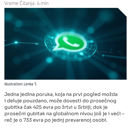
Vreme Čitanja:
4
min
Illustration: Lenka T.
Jedna jedina poruka, koja na prvi pogled možda
i deluje pouzdano, može dovesti do prosečnog
gubitka čak 425 evra po žrtvi u Srbiji, dok je
prosečni gubitak na globalnom nivou još je i veći –
reč je o 733 evra po jednj prevarenoj osobi.