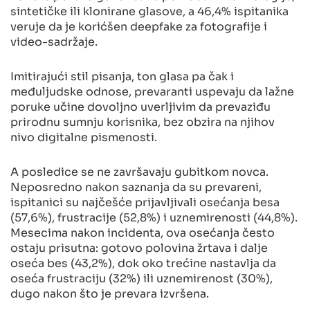
sintetičke ili klonirane glasove, a 46,4% ispitanika
veruje da je korićšen deepfake za fotografije i
video-sadržaje.
Imitirajući stil pisanja, ton glasa pa čak i
međuljudske odnose, prevaranti uspevaju da lažne
poruke učine dovoljno uverljivim da prevaziđu
prirodnu sumnju korisnika, bez obzira na njihov
nivo digitalne pismenosti.
A posledice se ne završavaju gubitkom novca.
Neposredno nakon saznanja da su prevareni,
ispitanici su najčešće prijavljivali osećanja besa
(57,6%), frustracije (52,8%) i uznemirenosti (44,8%).
Mesecima nakon incidenta, ova osećanja često
ostaju prisutna: gotovo polovina žrtava i dalje
oseća bes (43,2%), dok oko trećine nastavlja da
oseća frustraciju (32%) ili uznemirenost (30%),
dugo nakon što je prevara izvršena.