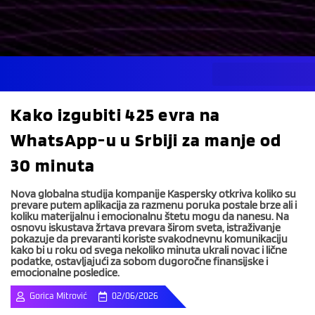
Skip
to
content
Kako izgubiti 425 evra na
WhatsApp-u u Srbiji za manje od
30 minuta
Nova globalna studija kompanije Kaspersky otkriva koliko su
prevare putem aplikacija za razmenu poruka postale brze ali i
koliku materijalnu i emocionalnu štetu mogu da nanesu. Na
osnovu iskustava žrtava prevara širom sveta, istraživanje
pokazuje da prevaranti koriste svakodnevnu komunikaciju
kako bi u roku od svega nekoliko minuta ukrali novac i lične
podatke, ostavljajući za sobom dugoročne finansijske i
emocionalne posledice.
Gorica Mitrović
02/06/2026