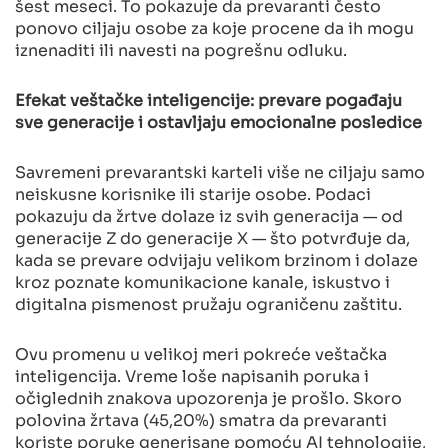
šest meseci. To pokazuje da prevaranti često
ponovo ciljaju osobe za koje procene da ih mogu
iznenaditi ili navesti na pogrešnu odluku.
Efekat veštačke inteligencije: prevare pogađaju
sve generacije i ostavljaju emocionalne posledice
Savremeni prevarantski karteli više ne ciljaju samo
neiskusne korisnike ili starije osobe. Podaci
pokazuju da žrtve dolaze iz svih generacija — od
generacije Z do generacije X — što potvrđuje da,
kada se prevare odvijaju velikom brzinom i dolaze
kroz poznate komunikacione kanale, iskustvo i
digitalna pismenost pružaju ograničenu zaštitu.
Ovu promenu u velikoj meri pokreće veštačka
inteligencija. Vreme loše napisanih poruka i
očiglednih znakova upozorenja je prošlo. Skoro
polovina žrtava (45,20%) smatra da prevaranti
koriste poruke generisane pomoću AI tehnologije,