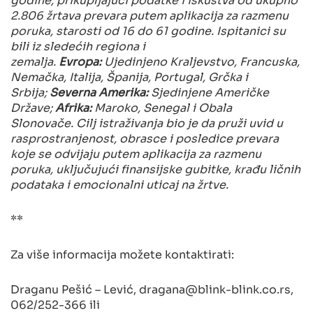
2.806 žrtava prevara putem aplikacija za razmenu
poruka, starosti od 16 do 61 godine. Ispitanici su
bili iz sledećih regiona i
zemalja.
Evropa:
Ujedinjeno Kraljevstvo, Francuska,
Nemačka, Italija, Španija, Portugal, Grčka i
Srbija;
Severna Amerika:
Sjedinjene Američke
Države;
Afrika:
Maroko, Senegal i Obala
Slonovače. Cilj istraživanja bio je da pruži uvid u
rasprostranjenost, obrasce i posledice prevara
koje se odvijaju putem aplikacija za razmenu
poruka, uključujući finansijske gubitke, krađu ličnih
podataka i emocionalni uticaj na žrtve.
**
Za više informacija možete kontaktirati:
Draganu Pešić – Lević,
dragana@blink-blink.co.rs
,
062/252-366 ili