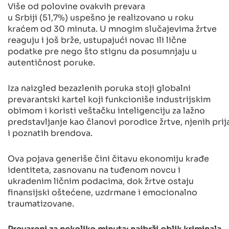
Više od polovine ovakvih prevara
u Srbiji (51,7%) uspešno je realizovano u roku
kraćem od 30 minuta. U mnogim slučajevima žrtve
reaguju i još brže, ustupajući novac ili lične
podatke pre nego što stignu da posumnjaju u
autentičnost poruke.
Iza naizgled bezazlenih poruka stoji globalni
prevarantski kartel koji funkcioniše industrijskim
obimom i koristi veštačku inteligenciju za lažno
predstavljanje kao članovi porodice žrtve, njenih prij
i poznatih brendova.
Ova pojava generiše čini čitavu ekonomiju krađe
identiteta, zasnovanu na tuđenom novcu i
ukradenim ličnim podacima, dok žrtve ostaju
finansijski oštećene, uzdrmane i emocionalno
traumatizovane.
Prevareni za nekoliko minuta: najbrži oblik kriminala