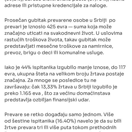
adrese ili pristupne kredencijale za naloge.
Prosečan gubitak prevarene osobe u Srbiji po
prevari je iznosio 425 evra — suma koja može
značajno uticati na svakodnevni život. U uslovima
rastućih troškova života, takav gubitak može
predstavljati mesečne troškove za namirnice,
prevoz, brigu o deci ili komunalne usluge.
Iako je 44% ispitanika izgubilo manje iznose, do 117
evra, ukupna šteta na velikom broju žrtava postaje
značajna. Za mnoge se posledice tu ne
završavaju: čak 13,33% žrtava u Srbiji izgubilo je
preko 1.165 eva , što za većinu domaćinstava
predstavlja ozbiljan finansijski udar.
Prevare se retko događaju samo jednom. Više
od šestine ispitanika (16.40%) navelo je da su bili
žrtve prevara tri ili više puta tokom prethodnih