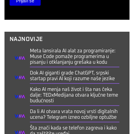
NAJNOVIJE
Meta lansirala AI alat za programiranje:
Muse Code pomaže programerima u
pisanju i otklanjanju grešaka u kodu
Dok AI giganti grade ChatGPT, srpski
startap pravi AI koji razume naše jezike
Kako AI menja naš život i šta nas čeka
dalje: TEDxMedijana otvara ključne teme
budućnosti
Da li AI otvara vrata novoj vrsti digitalnih
ucena? Telegram izneo ozbiljne optužbe
Šta znači kada se telefon zagreva i kako
da zaštitite uređaj