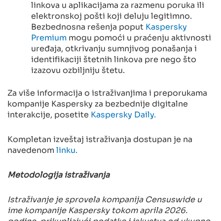
linkova u aplikacijama za razmenu poruka ili
elektronskoj pošti koji deluju legitimno.
Bezbednosna rešenja poput
Kaspersky
Premium
mogu pomoći u praćenju aktivnosti
uređaja, otkrivanju sumnjivog ponašanja i
identifikaciji štetnih linkova pre nego što
izazovu ozbiljniju štetu.
Za više informacija o istraživanjima i preporukama
kompanije Kaspersky za bezbednije digitalne
interakcije, posetite
Kaspersky Daily.
Kompletan izveštaj istraživanja dostupan je na
navedenom
linku.
Metodologija istraživanja
Istraživanje je sprovela kompanija Censuswide u
ime kompanije Kaspersky tokom aprila 2026.
godine, prikupljajući podatke i iskustva od ukupno