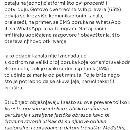
ostaju na jednoj platformi što ovi procenti i
potvrđuju. Gotovo dve trećine svih prevara (63%)
odvija se kroz više komunikacionih kanala,
prelazeći, na primer, sa SMS poruka na WhatsApp
ili sa WhatsApp-a na Telegram. Na taj način
imitiraju uobičajene razgovore i obaveštenja, što
otežava njihovo otkrivanje.
Iako odabir kanala nije iznenađujuć,
s obzirom na veliki broj poruka koje korisnici svakod
30 minuta, dok je svaki sedmi ispitanik (14%)
to učinio za manje od pet minuta. To je brže nego
što je potrebno da se skuva jaje, naruči taksi ili
istušira.
Stručnjaci objašnjavaju i zašto su ove prevare toliko 
koriste poznate kontekste, bliska društvena
okruženja i ustaljene jezičke obrasce kako bi
žrtvama stvorili utisak da su njihove odluke
racionalne i opravdane u datom trenutku. Međutim,