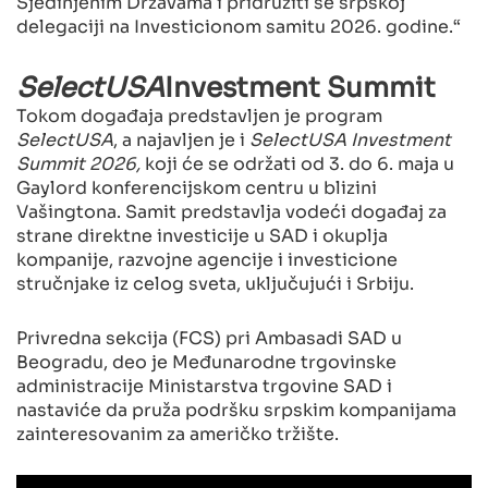
Sjedinjenim Državama i pridružiti se srpskoj
delegaciji na Investicionom samitu 2026. godine.“
SelectUSA
Investment Summit
Tokom događaja predstavljen je program
SelectUSA
, a najavljen je i
SelectUSA
Investment
Summit 2026,
koji će se održati od 3. do 6. maja u
Gaylord konferencijskom centru u blizini
Vašingtona. Samit predstavlja vodeći događaj za
strane direktne investicije u SAD i okuplja
kompanije, razvojne agencije i investicione
stručnjake iz celog sveta, uključujući i Srbiju.
Privredna sekcija (FCS) pri Ambasadi SAD u
Beogradu, deo je Međunarodne trgovinske
administracije Ministarstva trgovine SAD i
nastaviće da pruža podršku srpskim kompanijama
zainteresovanim za američko tržište.