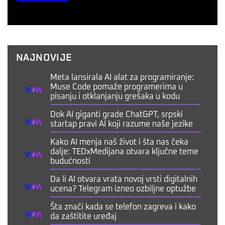
NAJNOVIJE
Meta lansirala AI alat za programiranje:
Muse Code pomaže programerima u
pisanju i otklanjanju grešaka u kodu
Dok AI giganti grade ChatGPT, srpski
startap pravi AI koji razume naše jezike
Kako AI menja naš život i šta nas čeka
dalje: TEDxMedijana otvara ključne teme
budućnosti
Da li AI otvara vrata novoj vrsti digitalnih
ucena? Telegram izneo ozbiljne optužbe
Šta znači kada se telefon zagreva i kako
da zaštitite uređaj