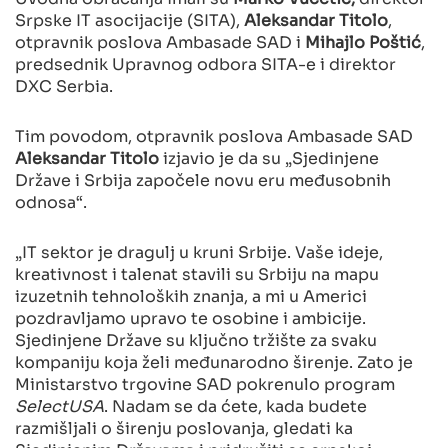
Srpske IT asocijacije (SITA),
Aleksandar Titolo
,
otpravnik poslova Ambasade SAD i
Mihajlo Poštić
,
predsednik Upravnog odbora SITA-e i direktor
DXC Serbia.
Tim povodom, otpravnik poslova Ambasade SAD
Aleksandar Titolo
izjavio je da su „Sjedinjene
Države i Srbija započele novu eru međusobnih
odnosa“.
„IT sektor je dragulj u kruni Srbije. Vaše ideje,
kreativnost i talenat stavili su Srbiju na mapu
izuzetnih tehnoloških znanja, a mi u Americi
pozdravljamo upravo te osobine i ambicije.
Sjedinjene Države su ključno tržište za svaku
kompaniju koja želi međunarodno širenje. Zato je
Ministarstvo trgovine SAD pokrenulo program
SelectUSA
. Nadam se da ćete, kada budete
razmišljali o širenju poslovanja, gledati ka