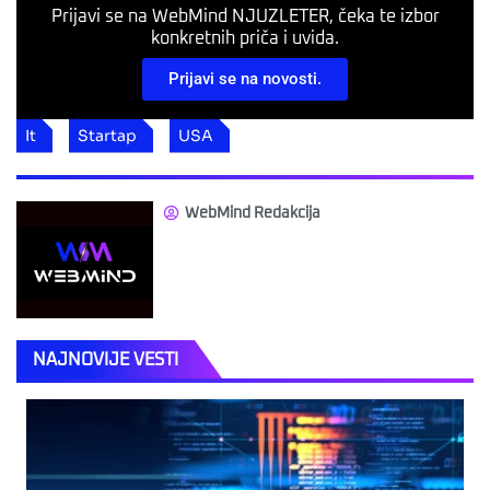
Prijavi se na WebMind NJUZLETER, čeka te izbor
konkretnih priča i uvida.
Prijavi se na novosti.
It
Startap
USA
WebMind Redakcija
NAJNOVIJE VESTI