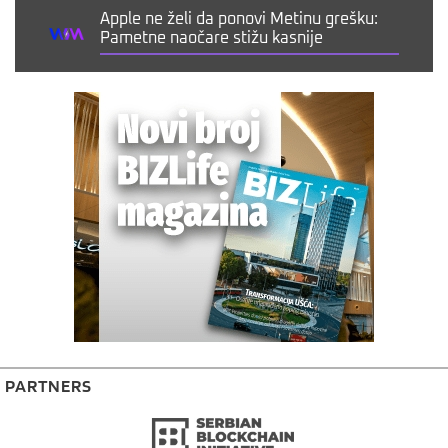
Apple ne želi da ponovi Metinu grešku:
Pametne naočare stižu kasnije
PARTNERS