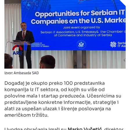
Izvor: Ambasada SAD
Događaj je okupio preko 100 predstavnika
kompanija iz IT sektora, od kojih su više od
polovine mala i startap preduzeća. Učesnicima su
predstavljene konkretne informacije, strategije i
alati za uspešan ulazak i širenje poslovanja na
američkom tržištu.
Uvodna obraćanja imali su
Marko Vučetić,
direktor