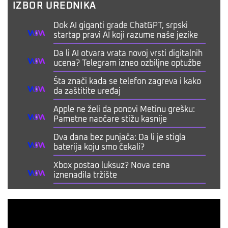
IZBOR UREDNIKA
Dok AI giganti grade ChatGPT, srpski
startap pravi AI koji razume naše jezike
Da li AI otvara vrata novoj vrsti digitalnih
ucena? Telegram izneo ozbiljne optužbe
Šta znači kada se telefon zagreva i kako
da zaštitite uređaj
Apple ne želi da ponovi Metinu grešku:
Pametne naočare stižu kasnije
Dva dana bez punjača: Da li je stigla
baterija koju smo čekali?
Xbox postao luksuz? Nova cena
iznenadila tržište