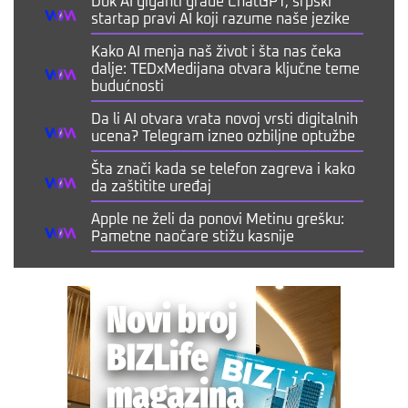
Dok AI giganti grade ChatGPT, srpski
startap pravi AI koji razume naše jezike
Kako AI menja naš život i šta nas čeka
dalje: TEDxMedijana otvara ključne teme
budućnosti
Da li AI otvara vrata novoj vrsti digitalnih
ucena? Telegram izneo ozbiljne optužbe
Šta znači kada se telefon zagreva i kako
da zaštitite uređaj
Apple ne želi da ponovi Metinu grešku:
Pametne naočare stižu kasnije