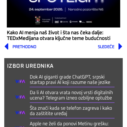
Kako AI menja naš život i šta nas čeka dalje:
TEDxMedijana otvara ključne teme budućnosti
Prev
PRETHODNO
SLEDEĆE
IZBOR UREDNIKA
Dok AI giganti grade ChatGPT, srpski
startap pravi AI koji razume naše jezike
Da li AI otvara vrata novoj vrsti digitalnih
ucena? Telegram izneo ozbiljne optužbe
Šta znači kada se telefon zagreva i kako
da zaštitite uređaj
Apple ne želi da ponovi Metinu grešku: