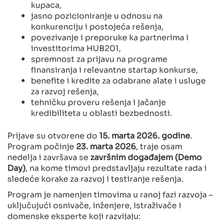
kupaca,
jasno pozicioniranje u odnosu na
konkurenciju i postojeća rešenja,
povezivanje i preporuke ka partnerima i
investitorima HUB201,
spremnost za prijavu na programe
finansiranja i relevantne startap konkurse,
benefite i kredite za odabrane alate i usluge
za razvoj rešenja,
tehničku proveru rešenja i jačanje
kredibiliteta u oblasti bezbednosti.
Prijave su otvorene do
15. marta 2026. godine
.
Program počinje
23. marta 2026
, traje osam
nedelja i završava se
završnim događajem (Demo
Day)
, na kome timovi predstavljaju rezultate rada i
sledeće korake za razvoj i testiranje rešenja.
Program je namenjen timovima u ranoj fazi razvoja –
uključujući osnivače, inženjere, istraživače i
domenske eksperte koji razvijaju: