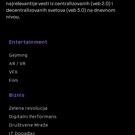
najrelevantije vesti iz centralizovanih (veb 2.0) i
decentralizovanih svetova (veb 3.0) na dnevnom
nivou.
Entertainment
Gejming
AR / VR
VFX
Film
Biznis
Zelena revolucija
Digitalni Performans
Društvene Mreže
IT Događaji