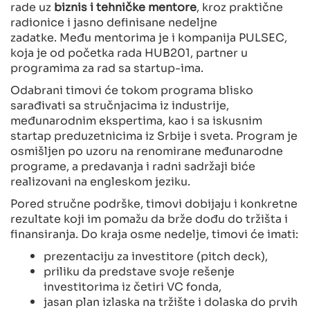
rade uz
biznis i tehničke mentore
, kroz praktične
radionice i jasno definisane nedeljne
zadatke. Među mentorima je i kompanija PULSEC,
koja je od početka rada HUB201, partner u
programima za rad sa startup-ima.
Odabrani timovi će tokom programa blisko
sarađivati sa stručnjacima iz industrije,
međunarodnim ekspertima, kao i sa iskusnim
startap preduzetnicima iz Srbije i sveta. Program je
osmišljen po uzoru na renomirane međunarodne
programe, a predavanja i radni sadržaji biće
realizovani na engleskom jeziku.
Pored stručne podrške, timovi dobijaju i konkretne
rezultate koji im pomažu da brže dođu do tržišta i
finansiranja. Do kraja osme nedelje, timovi će imati:
prezentaciju za investitore (pitch deck),
priliku da predstave svoje rešenje
investitorima iz četiri VC fonda,
jasan plan izlaska na tržište i dolaska do prvih