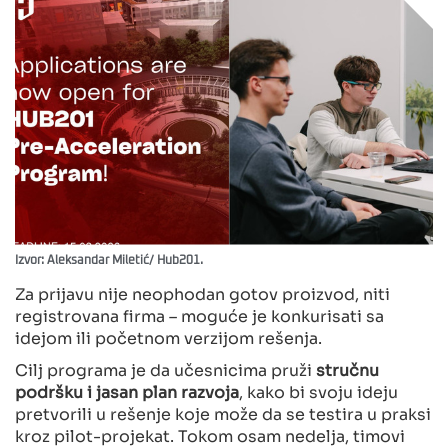
Izvor: Aleksandar Miletić/ Hub201.
Za prijavu nije neophodan gotov proizvod, niti
registrovana firma – moguće je konkurisati sa
idejom ili početnom verzijom rešenja.
Cilj programa je da učesnicima pruži
stručnu
podršku i jasan plan razvoja
, kako bi svoju ideju
pretvorili u rešenje koje može da se testira u praksi
kroz pilot-projekat. Tokom osam nedelja, timovi