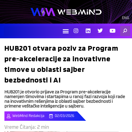
Skip
to
content
ENG
I
L
T
Y
Searc
n
i
w
o
s
n
i
u
t
k
t
t
HUB201 otvara poziv za Program
a
e
t
u
g
d
e
b
pre-akceleracije za inovativne
r
i
r
e
a
n
timove u oblasti sajber
m
bezbednosti i AI
HUB201 je otvorio prijave za Program pre-akceleracije
namenjen timovima i startapima u ranoj fazi razvoja koji rade
na inovativnim rešenjima iz oblasti sajber bezbednosti i
primene veštačke inteligencije u sajberu.
WebMind Redakcija
02/03/2026
Vreme Čitanja:
2
min