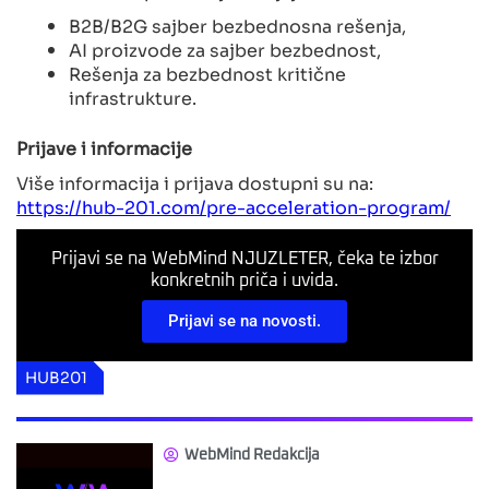
B2B/B2G sajber bezbednosna rešenja,
AI proizvode za sajber bezbednost,
Rešenja za bezbednost kritične
infrastrukture.
Prijave i informacije
Više informacija i prijava dostupni su na:
https://hub-201.com/pre-acceleration-program/
Prijavi se na WebMind NJUZLETER, čeka te izbor
konkretnih priča i uvida.
Prijavi se na novosti.
HUB201
WebMind Redakcija