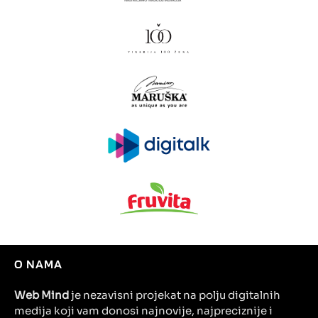
O NAMA
Web Mind
je nezavisni projekat na polju digitalnih
medija koji vam donosi najnovije, najpreciznije i