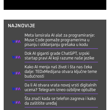
NAJNOVIJE
Meta lansirala AI alat za programiranje:
Muse Code pomaže programerima u
pisanju i otklanjanju grešaka u kodu
Dok AI giganti grade ChatGPT, srpski
startap pravi AI koji razume naše jezike
Kako AI menja naš život i šta nas čeka
dalje: TEDxMedijana otvara ključne teme
budućnosti
Da li AI otvara vrata novoj vrsti digitalnih
ucena? Telegram izneo ozbiljne optužbe
Šta znači kada se telefon zagreva i kako
da zaštitite uređaj