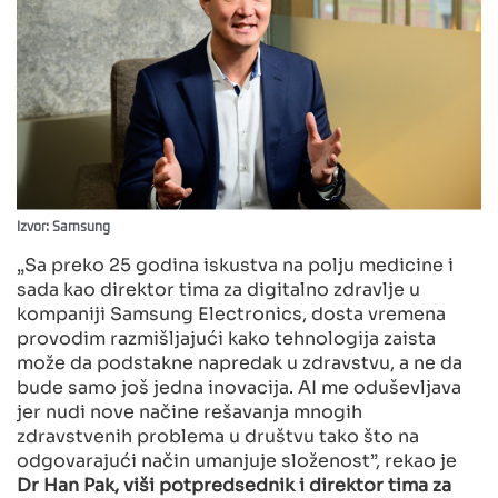
Izvor: Samsung
„Sa preko 25 godina iskustva na polju medicine i
sada kao direktor tima za digitalno zdravlje u
kompaniji Samsung Electronics, dosta vremena
provodim razmišljajući kako tehnologija zaista
može da podstakne napredak u zdravstvu, a ne da
bude samo još jedna inovacija. AI me oduševljava
jer nudi nove načine rešavanja mnogih
zdravstvenih problema u društvu tako što na
odgovarajući način umanjuje složenost”, rekao je
Dr Han Pak, viši potpredsednik i direktor tima za