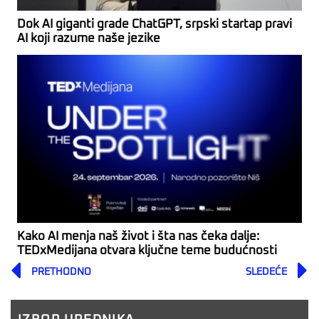
Dok AI giganti grade ChatGPT, srpski startap pravi
AI koji razume naše jezike
Kako AI menja naš život i šta nas čeka dalje:
TEDxMedijana otvara ključne teme budućnosti
Prev
PRETHODNO
SLEDEĆE