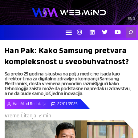
Skip
to
content
ENG
I
L
T
Y
Searc
n
i
w
o
s
n
i
u
t
k
t
t
Han Pak: Kako Samsung pretvara
a
e
t
u
g
d
e
b
kompleksnost u sveobuhvatnost?
r
i
r
e
a
n
m
Sa preko 25 godina iskustva na polju medicine i sada kao
direktor tima za digitalno zdravlje u kompaniji Samsung
Electronics, dosta vremena provodim razmišljajući kako
tehnologija zaista može da podstakne napredak u zdravstvu,
a ne da bude samo još jedna inovacija.
WebMind Redakcija
27/01/2025
Vreme Čitanja:
2
min