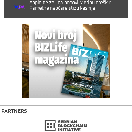
Apple ne želi da ponovi Metinu grešku:
Pametne naočare stižu kasnije
PARTNERS