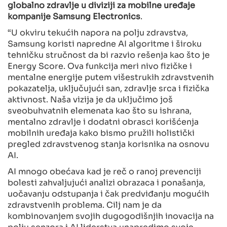
globalno zdravlje u diviziji za mobilne uređaje
kompanije Samsung Electronics
.
“U okviru tekućih napora na polju zdravstva,
Samsung koristi napredne AI algoritme i široku
tehničku stručnost da bi razvio rešenja kao što je
Energy Score. Ova funkcija meri nivo fizičke i
mentalne energije putem višestrukih zdravstvenih
pokazatelja, uključujući san, zdravlje srca i fizička
aktivnost. Naša vizija je da uključimo još
sveobuhvatnih elemenata kao što su ishrana,
mentalno zdravlje i dodatni obrasci korišćenja
mobilnih uređaja kako bismo pružili holistički
pregled zdravstvenog stanja korisnika na osnovu
AI.
AI mnogo obećava kad je reč o ranoj prevenciji
bolesti zahvaljujući analizi obrazaca i ponašanja,
uočavanju odstupanja i čak predviđanju mogućih
zdravstvenih problema. Cilj nam je da
kombinovanjem svojih dugogodišnjih inovacija na
polju senzora i AI liderstva unapredimo svoje