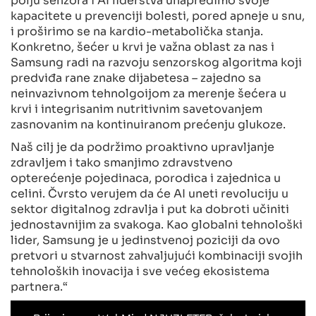
kapacitete u prevenciji bolesti, pored apneje u snu,
i proširimo se na kardio-metabolička stanja.
Konkretno, šećer u krvi je važna oblast za nas i
Samsung radi na razvoju senzorskog algoritma koji
predviđa rane znake dijabetesa – zajedno sa
neinvazivnom tehnolgoijom za merenje šećera u
krvi i integrisanim nutritivnim savetovanjem
zasnovanim na kontinuiranom prećenju glukoze.
Naš cilj je da podržimo proaktivno upravljanje
zdravljem i tako smanjimo zdravstveno
opterećenje pojedinaca, porodica i zajednica u
celini. Čvrsto verujem da će AI uneti revoluciju u
sektor digitalnog zdravlja i put ka dobroti učiniti
jednostavnijim za svakoga. Kao globalni tehnološki
lider, Samsung je u jedinstvenoj poziciji da ovo
pretvori u stvarnost zahvaljujući kombinaciji svojih
tehnoloških inovacija i sve većeg ekosistema
partnera.“