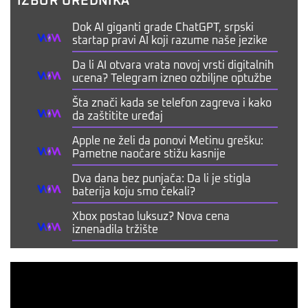
IZBOR UREDNIKA
Dok AI giganti grade ChatGPT, srpski
startap pravi AI koji razume naše jezike
Da li AI otvara vrata novoj vrsti digitalnih
ucena? Telegram izneo ozbiljne optužbe
Šta znači kada se telefon zagreva i kako
da zaštitite uređaj
Apple ne želi da ponovi Metinu grešku:
Pametne naočare stižu kasnije
Dva dana bez punjača: Da li je stigla
baterija koju smo čekali?
Xbox postao luksuz? Nova cena
iznenadila tržište