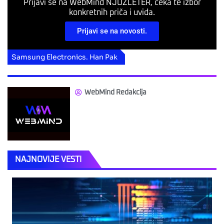
Prijavi se na WebMind NJUZLETER, čeka te izbor
konkretnih priča i uvida.
Prijavi se na novosti.
Samsung Electronics. Han Pak
WebMind Redakcija
NAJNOVIJE VESTI