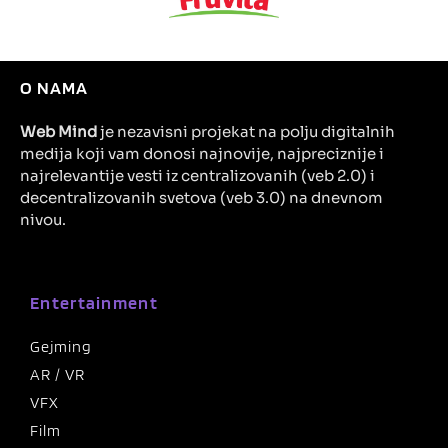
O NAMA
Web Mind
je nezavisni projekat na polju digitalnih
medija koji vam donosi najnovije, najpreciznije i
najrelevantije vesti iz centralizovanih (veb 2.0) i
decentralizovanih svetova (veb 3.0) na dnevnom
nivou.
Entertainment
Gejming
AR / VR
VFX
Film