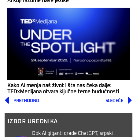
AI koji razume naše jezike
Kako AI menja naš život i šta nas čeka dalje:
TEDxMedijana otvara ključne teme budućnosti
Prev
PRETHODNO
SLEDEĆE
IZBOR UREDNIKA
Dok AI giganti grade ChatGPT, srpski