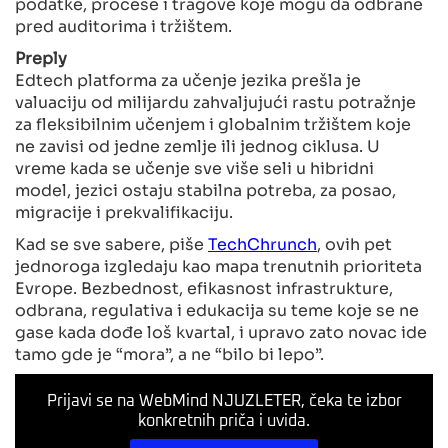
podatke, procese i tragove koje mogu da odbrane
pred auditorima i tržištem.
Preply
Edtech platforma za učenje jezika prešla je
valuaciju od milijardu zahvaljujući rastu potražnje
za fleksibilnim učenjem i globalnim tržištem koje
ne zavisi od jedne zemlje ili jednog ciklusa. U
vreme kada se učenje sve više seli u hibridni
model, jezici ostaju stabilna potreba, za posao,
migracije i prekvalifikaciju.
Kad se sve sabere, piše
TechChrunch
, ovih pet
jednoroga izgledaju kao mapa trenutnih prioriteta
Evrope. Bezbednost, efikasnost infrastrukture,
odbrana, regulativa i edukacija su teme koje se ne
gase kada dođe loš kvartal, i upravo zato novac ide
tamo gde je “mora”, a ne “bilo bi lepo”.
Prijavi se na WebMind NJUZLETER, čeka te izbor
konkretnih priča i uvida.