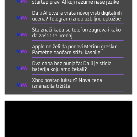
startap pravi AI koji razume naše jezike
Da li AI otvara vrata novoj vrsti digitalnih
ucena? Telegram izneo ozbiljne optužbe
Šta znači kada se telefon zagreva i kako
da zaštitite uređaj
Apple ne želi da ponovi Metinu grešku:
Pametne naočare stižu kasnije
Dva dana bez punjača: Da li je stigla
baterija koju smo čekali?
Xbox postao luksuz? Nova cena
iznenadila tržište