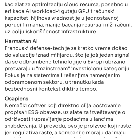
kao alat za optimizaciju cloud resursa, posebno u
eri kada AI workload-i gutaju GPU i računski
kapacitet. Njihova vrednost je u jednostavnoj
poruci firmama, manje bacanja resursa i niži računi,
uz bolju iskorišćenost infrastrukture.
Harmattan AI
Francuski defense-tech je za kratko vreme došao
do valuacije iznad milijardu, što je još jedan signal
da se odbrambene tehnologije u Evropi ubrzano
pretvaraju u “mainstream” investicionu kategoriju.
Fokus je na sistemima i rešenjima namenjenim
odbrambenom sektoru, u trenutku kada
bezbednosni kontekst diktira tempo.
Osapiens
Nemački softver koji direktno cilja poštovanje
propisa i ESG obaveze, uz alate za izveštavanje o
održivosti i upravljanje podacima u lancima
snabdevanja. U prevodu, ovo je proizvod koji raste
jer regulativa raste, a kompanije moraju da imaju