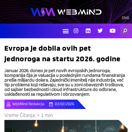
Skip
to
content
ENG
I
L
T
Y
Searc
n
i
w
o
s
n
i
u
t
k
t
t
Evropa je dobila ovih pet
a
e
t
u
g
d
e
b
jednoroga na startu 2026. godine
r
i
r
e
a
n
m
Januar 2026. doneo je pet novih evropskih jednoroga,
kompanija čija je valuacija u poslednjim rundama finansiranja
prešla milijardu dolara. Zajednički imenitelj nije industrija, već
tip problema koji rešavaju, sve su u zoni obaveznih troškova,
od sajber bezbednosti i cloud infrastrukture do odbrane,
usklađenosti sa regulativom i obrzovanjem.
WebMind Redakcija
03/02/2026
Vreme Čitanja:
< 1
min