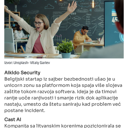
Izvor: Unsplash- Vitaly Gariev
Aikido Security
Belgijski startap iz sajber bezbednosti ušao je u
unicorn zonu sa platformom koja spaja više slojeva
zaštite tokom razvoja softvera. Ideja je da timovi
ranije uoče ranjivosti i smanje rizik dok aplikacije
nastaju, umesto da štetu saniraju kad problem već
postane incident.
Cast AI
Kompanija sa litvanskim korenima pozicionirala se