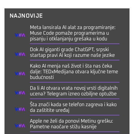
NAJNOVIJE
Meta lansirala AI alat za programiranje:
Muse Code pomaže programerima u
pisanju i otklanjanju grešaka u kodu
Dok AI giganti grade ChatGPT, srpski
startap pravi AI koji razume naše jezike
Kako AI menja naš život i šta nas čeka
dalje: TEDxMedijana otvara ključne teme
budućnosti
Da li AI otvara vrata novoj vrsti digitalnih
ucena? Telegram izneo ozbiljne optužbe
Šta znači kada se telefon zagreva i kako
da zaštitite uređaj
Apple ne želi da ponovi Metinu grešku:
Pametne naočare stižu kasnije