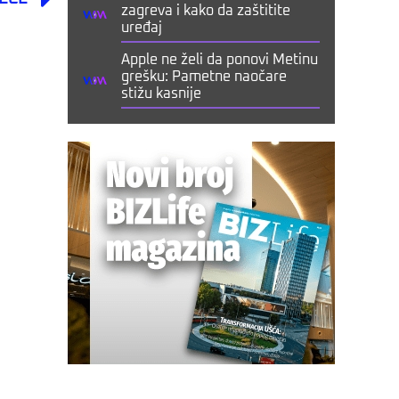
zagreva i kako da zaštitite
uređaj
Apple ne želi da ponovi Metinu
grešku: Pametne naočare
stižu kasnije