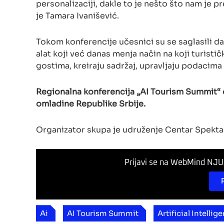
personalizaciji, dakle to je nešto što nam je p
je Tamara Ivanišević.
Tokom konferencije učesnici su se saglasili da
alat koji već danas menja način na koji turistič
gostima, kreiraju sadržaj, upravljaju podacima 
Regionalna konferencija „AI Tourism Summit“
omladine Republike Srbije.
Organizator skupa je udruženje Centar Spekta
Prijavi se na WebMind NJUZ
Ai
AI Tourism Summit
Artificial Intellig