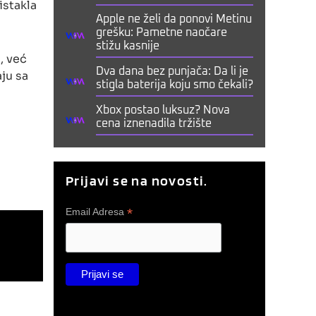
istakla
Apple ne želi da ponovi Metinu
grešku: Pametne naočare
stižu kasnije
, već
Dva dana bez punjača: Da li je
aju sa
stigla baterija koju smo čekali?
Xbox postao luksuz? Nova
cena iznenadila tržište
Prijavi se na novosti.
*
Email Adresa