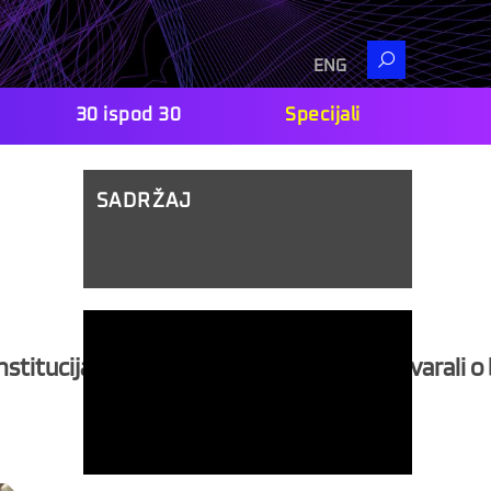
Search
ENG
30 ispod 30
Specijali
SADRŽAJ
stitucija i stručnjaka za AI, kako bi razgovarali