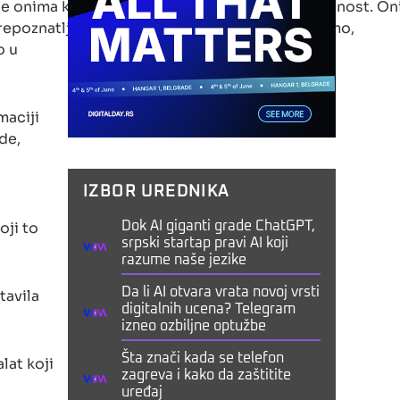
onima koji uspeju da sačuvaju svoju autentičnost. Onima
epoznatljivi. Želimo da sačuvamo ono što jesmo,
o u
maciji
de,
IZBOR UREDNIKA
oji to
Dok AI giganti grade ChatGPT,
srpski startap pravi AI koji
razume naše jezike
tavila
Da li AI otvara vrata novoj vrsti
digitalnih ucena? Telegram
izneo ozbiljne optužbe
Šta znači kada se telefon
lat koji
zagreva i kako da zaštitite
uređaj