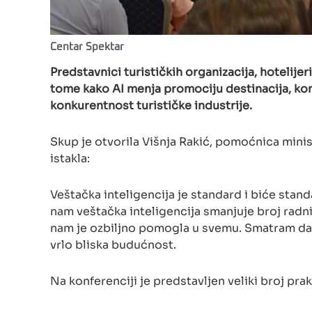
Centar Spektar
Predstavnici turističkih organizacija, hotelijer
tome kako AI menja promociju destinacija, kom
konkurentnost turističke industrije.
Skup je otvorila Višnja Rakić, pomoćnica minis
istakla:
Veštačka inteligencija je standard i biće stan
nam veštačka inteligencija smanjuje broj radn
nam je ozbiljno pomogla u svemu. Smatram da j
vrlo bliska budućnost.
Na konferenciji je predstavljen veliki broj p