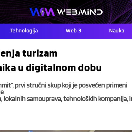
Tehnologija
Web 3
Nauka
menja turizam
nika u digitalnom dobu
it“, prvi stručni skup koji je posvećen primeni
je
, lokalnih samouprava, tehnoloških kompanija, in