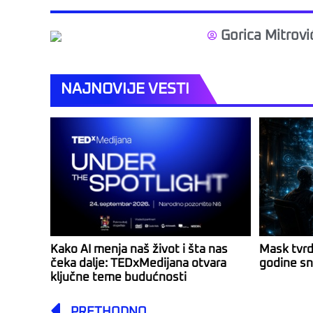
Gorica Mitrovi
NAJNOVIJE VESTI
Kako AI menja naš život i šta nas
Mask tvrd
čeka dalje: TEDxMedijana otvara
godine sn
ključne teme budućnosti
Prev
PRETHODNO