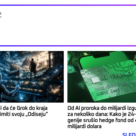
ć
i da će Grok do kraja
Od AI proroka do milijardi izg
imiti svoju „Odiseju“
za nekoliko dana: Kako je 24-
genije srušio hedge fond od 
milijardi dolara
SLED