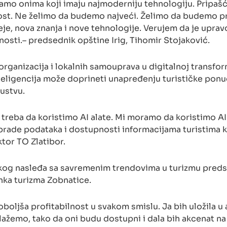
mo onima koji imaju najmoderniju tehnologiju. Pripašće 
st. Ne želimo da budemo najveći. Želimo da budemo pr
e, nova znanja i nove tehnologije. Verujem da je uprav
osti.– predsednik opštine Irig, Tihomir Stojaković.
organizacija i lokalnih samouprava u digitalnoj transfor
nteligencija može doprineti unapređenju turističke ponu
kustvu.
 ne treba da koristimo AI alate. Mi moramo da koristimo AI
obrade podataka i dostupnosti informacijama turistima k
ktor TO Zlatibor.
skog nasleđa sa savremenim trendovima u turizmu preds
anka turizma Zobnatice.
oljša profitabilnost u svakom smislu. Ja bih uložila u a
lažemo, tako da oni budu dostupni i dala bih akcenat na