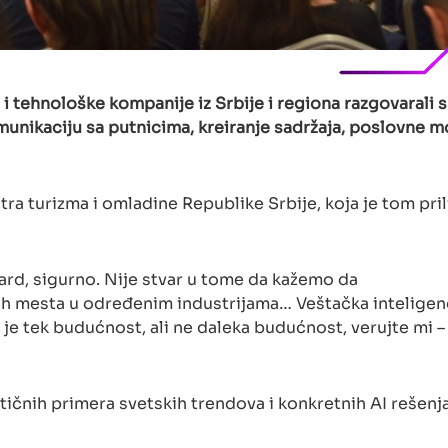
i i tehnološke kompanije iz Srbije i regiona razgovarali 
unikaciju sa putnicima, kreiranje sadržaja, poslovne m
tra turizma i omladine Republike Srbije, koja je tom pri
dard, sigurno. Nije stvar u tome da kažemo da
ih mesta u određenim industrijama… Veštačka inteligen
e tek budućnost, ali ne daleka budućnost, verujte mi – 
raktičnih primera svetskih trendova i konkretnih AI reš