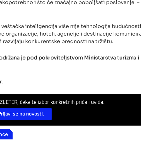
rekopotrebno i što će značajno poboljšati poslovanje. – 
 veštačka inteligencija više nije tehnologija budućnosti
ke organizacije, hoteli, agencije i destinacije komunicir
i razvijaju konkurentske prednosti na tržištu.
održana je pod pokroviteljstvom Ministarstva turizma i
r.
LETER, čeka te izbor konkretnih priča i uvida.
Prijavi se na novosti.
ence