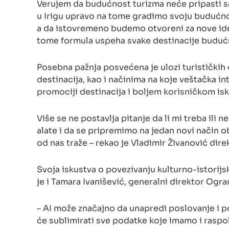
Verujem da budućnost turizma neće pripasti sa
u Irigu upravo na tome gradimo svoju budućno
a da istovremeno budemo otvoreni za nove idej
tome formula uspeha svake destinacije budućn
Posebna pažnja posvećena je ulozi turističkih 
destinacija, kao i načinima na koje veštačka i
promociji destinacija i boljem korisničkom is
Više se ne postavlja pitanje da li mi treba ili
alate i da se pripremimo na jedan novi način 
od nas traže – rekao je Vladimir Živanović dire
Svoja iskustva o povezivanju kulturno-istorij
je i Tamara Ivanišević, generalni direktor Ogr
– AI može značajno da unapredi poslovanje i pob
će sublimirati sve podatke koje imamo i raspo