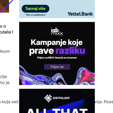
su o
odele i
likom
cija
to je
enja koja već danas transformišu industriju putovanja. 