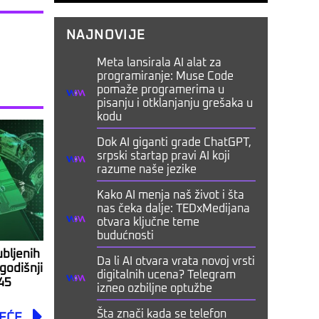
NAJNOVIJE
Meta lansirala AI alat za
programiranje: Muse Code
pomaže programerima u
pisanju i otklanjanju grešaka u
kodu
Dok AI giganti grade ChatGPT,
srpski startap pravi AI koji
razume naše jezike
Kako AI menja naš život i šta
nas čeka dalje: TEDxMedijana
otvara ključne teme
budućnosti
ubljenih
Da li AI otvara vrata novoj vrsti
godišnji
digitalnih ucena? Telegram
45
izneo ozbiljne optužbe
Next
Šta znači kada se telefon
EĆE