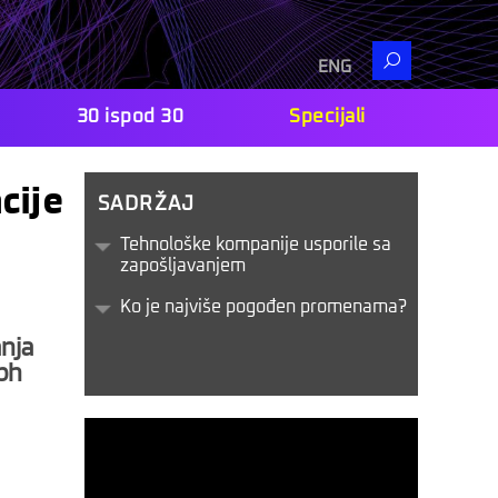
Search
ENG
30 ispod 30
Specijali
cije
SADRŽAJ
Tehnološke kompanije usporile sa
zapošljavanjem
Ko je najviše pogođen promenama?
anja
eph