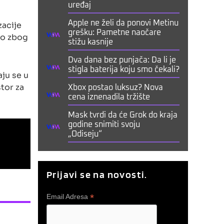
uređaj
zacije
Apple ne želi da ponovi Metinu
grešku: Pametne naočare
lo zbog
stižu kasnije
Dva dana bez punjača: Da li je
stigla baterija koju smo čekali?
ju se u
tor za
Xbox postao luksuz? Nova
cena iznenadila tržište
Mask tvrdi da će Grok do kraja
godine snimiti svoju
„Odiseju“
Prijavi se na novosti.
*
Email Adresa