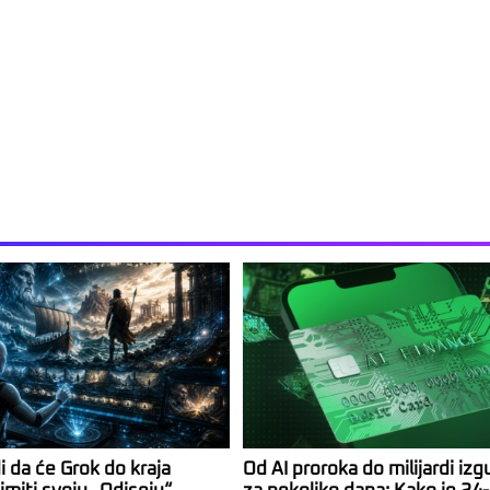
i da će Grok do kraja
Od AI proroka do milijardi izg