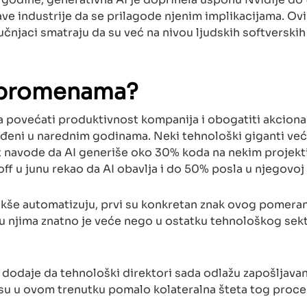
ave industrije da se prilagode njenim implikacijama. Ov
ručnjaci smatraju da su već na nivou ljudskih softverskih
n promenama?
ja povećati produktivnost kompanija i obogatiti akciona
gođeni u narednim godinama. Neki tehnološki giganti već
t navode da AI generiše oko 30% koda na nekim projekt
ff u junu rekao da AI obavlja i do 50% posla u njegovoj 
jlakše automatizuju, prvi su konkretan znak ovog pomeran
 njima znatno je veće nego u ostatku tehnološkog sekt
dodaje da tehnološki direktori sada odlažu zapošljava
i su u ovom trenutku pomalo kolateralna šteta tog proce