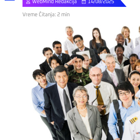
WebMind Redakcija
14/08/2025
Share
Vreme Čitanja:
2
min