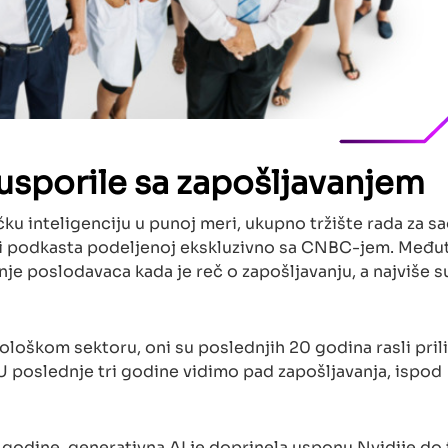
sporile sa zapošljavanjem
ku inteligenciju u punoj meri, ukupno tržište rada za sa
di podkasta podeljenoj ekskluzivno sa CNBC-jem. Međut
je poslodavaca kada je reč o zapošljavanju, a najviše s
loškom sektoru, oni su poslednjih 20 godina rasli pril
U poslednje tri godine vidimo pad zapošljavanja, ispod
odine, generativna AI je doprinela usponu Nvidije do 