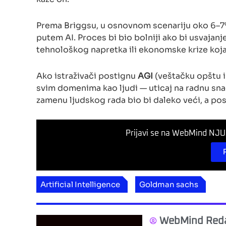
Prema Briggsu, u osnovnom scenariju oko 6–7%
putem AI. Proces bi bio bolniji ako bi usvajan
tehnološkog napretka ili ekonomske krize koj
Ako istraživači postignu
AGI
(veštačku opštu i
svim domenima kao ljudi — uticaj na radnu snagu
zamenu ljudskog rada bio bi daleko veći, a pos
Prijavi se na WebMind NJUZ
Artificial Intelligence
Goldman sachs
WebMind Reda