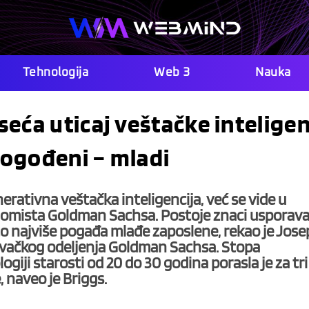
Tehnologija
Web 3
Nauka
eća uticaj veštačke inteligen
 pogođeni – mladi
erativna veštačka inteligencija, već se vide u
onomista Goldman Sachsa. Postoje znaci usporav
o najviše pogađa mlađe zaposlene, rekao je Jos
aživačkog odeljenja Goldman Sachsa. Stopa
iji starosti od 20 do 30 godina porasla je za tri
 naveo je Briggs.