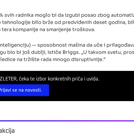
 svih radnika moglo bi da izgubi posao zbog automati
je tehnologije bilo brže od predviđenih deset godina, bi
a tera kompanije na smanjenje troškova.
nteligenciju) — sposobnost mašina da uče i prilagođava
 bio bi još dublji, ističe Briggs. „U takvom svetu, pros
ledice na tržište rada mnogo disruptivnije.“
LETER, čeka te izbor konkretnih priča i uvida.
Prijavi se na novosti.
kcija