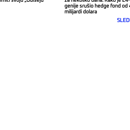
imiti svoju „Odiseju“
za nekoliko dana: Kako je 24-
genije srušio hedge fond od 
milijardi dolara
SLED