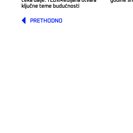
čeka dalje: TEDxMedijana otvara
godine sn
ključne teme budućnosti
Prev
PRETHODNO