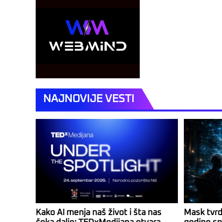
NAJNOVIJE VESTI
Kako AI menja naš život i šta nas
Mask tvrd