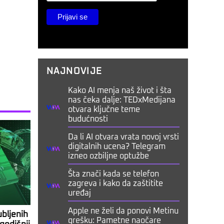
NAJNOVIJE
Kako AI menja naš život i šta
nas čeka dalje: TEDxMedijana
otvara ključne teme
budućnosti
Da li AI otvara vrata novoj vrsti
digitalnih ucena? Telegram
izneo ozbiljne optužbe
Šta znači kada se telefon
zagreva i kako da zaštitite
uređaj
Apple ne želi da ponovi Metinu
ubljenih
grešku: Pametne naočare