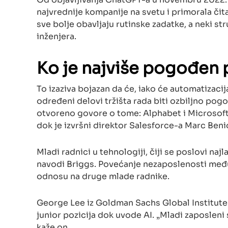
najvrednije kompanije na svetu i primorala čit
sve bolje obavljaju rutinske zadatke, a neki st
inženjera.
Ko je najviše pogođe
To izaziva bojazan da će, iako će automatizaci
određeni delovi tržišta rada biti ozbiljno po
otvoreno govore o tome: Alphabet i Microsof
dok je izvršni direktor Salesforce-a Marc Benio
Mladi radnici u tehnologiji, čiji se poslovi na
navodi Briggs. Povećanje nezaposlenosti među
odnosu na druge mlade radnike.
George Lee iz Goldman Sachs Global Institute 
junior pozicija dok uvode AI. „Mladi zaposlen
kaže on.