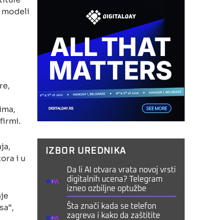
i modeli
re,
ima,
firmi.
ja,
IZBOR UREDNIKA
ora i u
Da li AI otvara vrata novoj vrsti
digitalnih ucena? Telegram
izneo ozbiljne optužbe
nje
sa“,
Šta znači kada se telefon
zagreva i kako da zaštitite