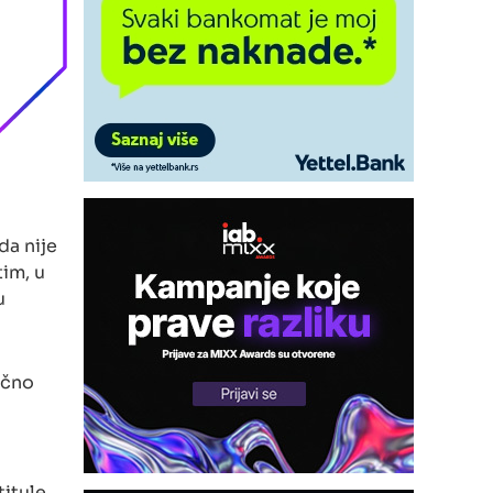
da nije
im, u
u
ično
titule