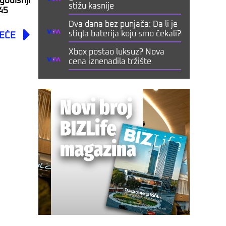
godišnji
stižu kasnije
45
Dva dana bez punjača: Da li je
Next
stigla baterija koju smo čekali?
EĆE
Xbox postao luksuz? Nova
cena iznenadila tržište