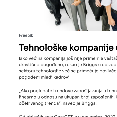
Freepik
Tehnološke kompanije u
Iako većina kompanija još nije primenila veštač
drastično pogođeno, rekao je Briggs u epizo
sektoru tehnologije već se primećuje povlačen
pogođeni mlađi kadrovi.
„Ako pogledate trendove zapošljavanja u tehno
linearno u odnosu na ukupan broj zaposlenih. 
očekivanog trenda“, naveo je Briggs.
Od objavljivanja ChatGPT-a u novembru 2022. g