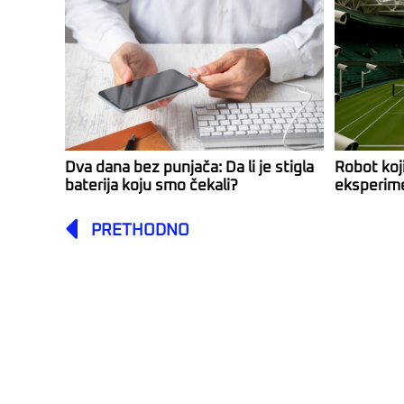
Dva dana bez punjača: Da li je stigla
Robot koji
baterija koju smo čekali?
eksperim
Prev
PRETHODNO