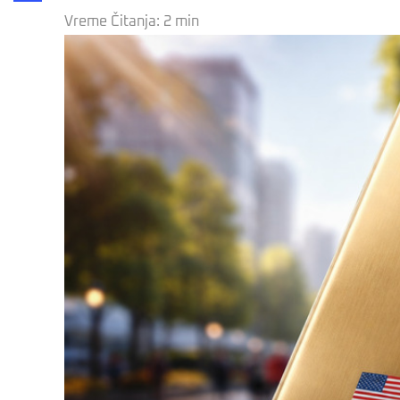
Share
Vreme Čitanja:
2
min