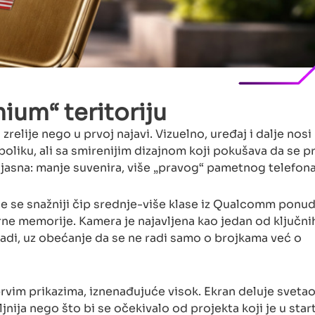
mium“ teritoriju
relije nego u prvoj najavi. Vizuelno, uređaj i dalje nosi
oliku, ali sa smirenijim dizajnom koji pokušava da se pr
 jasna: manje suvenira, više „pravog“ pametnog telefona
je se snažniji čip srednje-više klase iz Qualcomm ponud
rne memorije. Kamera je najavljena kao jedan od ključni
adi, uz obećanje da se ne radi samo o brojkama već o
prvim prikazima, iznenađujuće visok. Ekran deluje svetao 
jnija nego što bi se očekivalo od projekta koji je u star