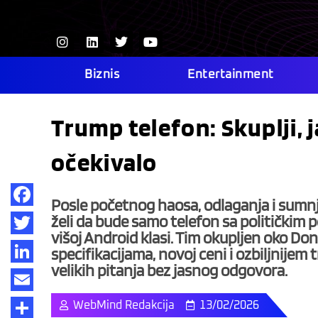
Skip
to
I
L
T
Y
content
n
i
w
o
s
n
i
u
t
k
t
t
Biznis
Entertainment
a
e
t
u
g
d
e
b
r
i
r
e
Trump telefon: Skuplji, j
a
n
m
očekivalo
Posle početnog haosa, odlaganja i sumnji
Facebook
želi da bude samo telefon sa političkim 
višoj Android klasi. Tim okupljen oko D
Twitter
specifikacijama, novoj ceni i ozbiljnijem t
velikih pitanja bez jasnog odgovora.
LinkedIn
Email
WebMind Redakcija
13/02/2026