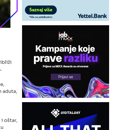
ibliži
.
e,
h aduta,
i oštar,
tu