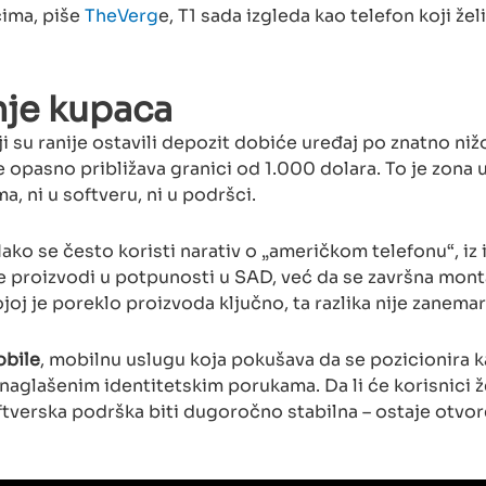
čima, piše
TheVerg
e, T1 sada izgleda kao telefon koji žel
nje kupaca
i su ranije ostavili depozit dobiće uređaj po znatno nižo
se opasno približava granici od 1.000 dolara. To je zona 
, ni u softveru, ni u podršci.
ako se često koristi narativ o „američkom telefonu“, iz 
 ne proizvodi u potpunosti u SAD, već da se završna mont
ojoj je poreklo proizvoda ključno, ta razlika nije zanemarl
bile
, mobilnu uslugu koja pokušava da se pozicionira 
naglašenim identitetskim porukama. Da li će korisnici ž
softverska podrška biti dugoročno stabilna – ostaje otvo