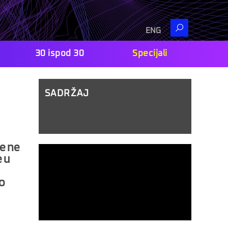
Search
ENG
30 ispod 30
Specijali
SADRŽAJ
še ne
e u
ko