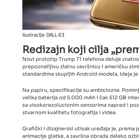
Ilustracija: DALL-E3
Redizajn koji cilja „pre
Novi prototip Trump T1 telefona deluje znatno z
prepoznatljivu zlatnu završnicu i američku simb
standardima skupljih Android modela. Ideja je
Na papiru, specifikacije su ambiciozne. Pomin
velika baterija od 5.000 mAh i čak 512 GB inte
sa visokorezolucionim senzorima napred i poz
stvarnom kvalitetu fotografija i videa.
Grafički i dizajnerski utisak uređaja je, prema 
animacije glatke, a završna obrada daleko ozbil