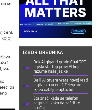
i da se
j ceni,
u kojoj
IZBOR UREDNIKA
izjava
aža i
Dok AI giganti grade ChatGPT,
srpski startap pravi AI koji
jiva.
razume naše jezike
kao
Da li AI otvara vrata novoj vrsti
digitalnih ucena? Telegram
eleti da
izneo ozbiljne optužbe
reno
Šta znači kada se telefon
zagreva i kako da zaštitite
uređaj