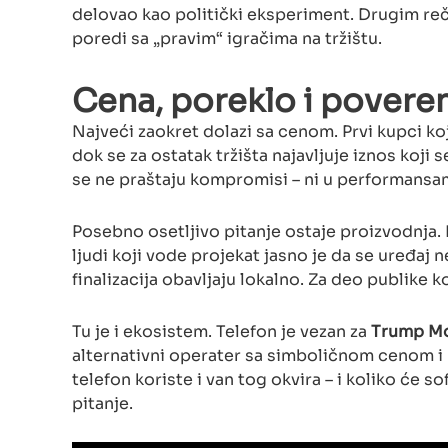
delovao kao politički eksperiment. Drugim re
poredi sa „pravim“ igračima na tržištu.
Cena, poreklo i povere
Najveći zaokret dolazi sa cenom. Prvi kupci koj
dok se za ostatak tržišta najavljuje iznos koji 
se ne praštaju kompromisi – ni u performansama
Posebno osetljivo pitanje ostaje proizvodnja. I
ljudi koji vode projekat jasno je da se uređaj
finalizacija obavljaju lokalno. Za deo publike k
Tu je i ekosistem. Telefon je vezan za
Trump Mo
alternativni operater sa simboličnom cenom i 
telefon koriste i van tog okvira – i koliko će 
pitanje.