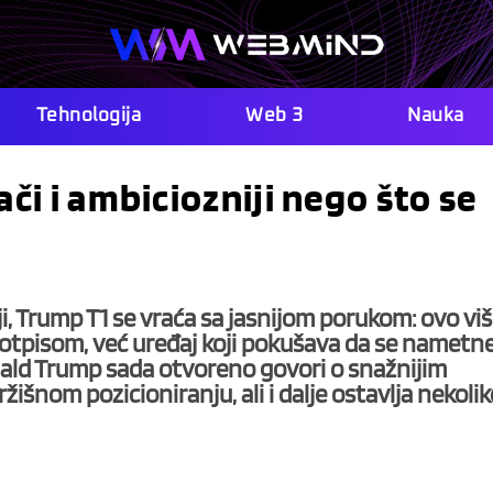
Tehnologija
Web 3
Nauka
ači i ambiciozniji nego što se
, Trump T1 se vraća sa jasnijom porukom: ovo vi
potpisom, već uređaj koji pokušava da se nametn
onald Trump sada otvoreno govori o snažnijim
ržišnom pozicioniranju, ali i dalje ostavlja nekoli