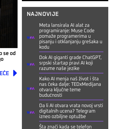
NAJNOVIJE
Meta lansirala AI alat za
programiranje: Muse Code
pomaže programerima u
pisanju i otklanjanju grešaka u
kodu
o se od
Dok AI giganti grade ChatGPT,
go
srpski startap pravi AI koji
Next
razume naše jezike
EĆE
Kako AI menja naš život i šta
nas čeka dalje: TEDxMedijana
otvara ključne teme
budućnosti
Da li AI otvara vrata novoj vrsti
digitalnih ucena? Telegram
izneo ozbiljne optužbe
Šta znači kada se telefon