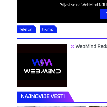
Prijavi se na WebMind NJUZ
Telefon
Trump
WebMind Reda
NAJNOVIJE VESTI