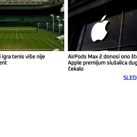
 igra tenis više nije
AirPods Max 2 donosi ono št
ent
Apple premijum slušalica du
čekalo
SLED