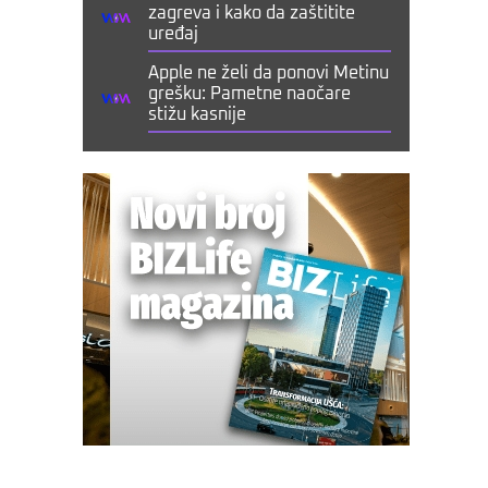
zagreva i kako da zaštitite
uređaj
Apple ne želi da ponovi Metinu
grešku: Pametne naočare
stižu kasnije