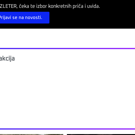
LETER, čeka te izbor konkretnih priča i uvida.
Prijavi se na novosti.
kcija