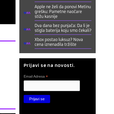
Apple ne želi da ponovi Metinu
grešku: Pametne naočare
stižu kasnije
Dva dana bez punjača: Da li je
stigla baterija koju smo čekali?
Xbox postao luksuz? Nova
cena iznenadila tržište
Prijavi se na novosti.
*
Email Adresa