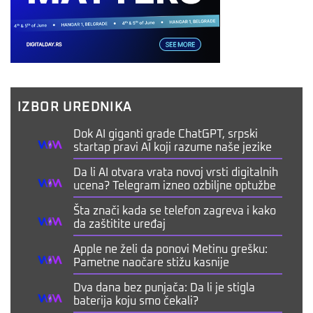
IZBOR UREDNIKA
Dok AI giganti grade ChatGPT, srpski
startap pravi AI koji razume naše jezike
Da li AI otvara vrata novoj vrsti digitalnih
ucena? Telegram izneo ozbiljne optužbe
Šta znači kada se telefon zagreva i kako
da zaštitite uređaj
Apple ne želi da ponovi Metinu grešku:
Pametne naočare stižu kasnije
Dva dana bez punjača: Da li je stigla
baterija koju smo čekali?