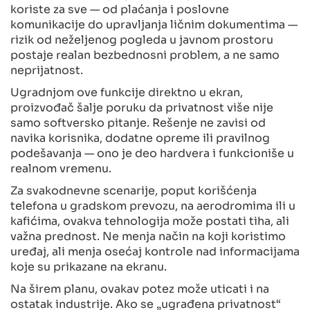
koriste za sve — od plaćanja i poslovne
komunikacije do upravljanja ličnim dokumentima —
rizik od neželjenog pogleda u javnom prostoru
postaje realan bezbednosni problem, a ne samo
neprijatnost.
Ugradnjom ove funkcije direktno u ekran,
proizvođač šalje poruku da privatnost više nije
samo softversko pitanje. Rešenje ne zavisi od
navika korisnika, dodatne opreme ili pravilnog
podešavanja — ono je deo hardvera i funkcioniše u
realnom vremenu.
Za svakodnevne scenarije, poput korišćenja
telefona u gradskom prevozu, na aerodromima ili u
kafićima, ovakva tehnologija može postati tiha, ali
važna prednost. Ne menja način na koji koristimo
uređaj, ali menja osećaj kontrole nad informacijama
koje su prikazane na ekranu.
Na širem planu, ovakav potez može uticati i na
ostatak industrije. Ako se „ugrađena privatnost“