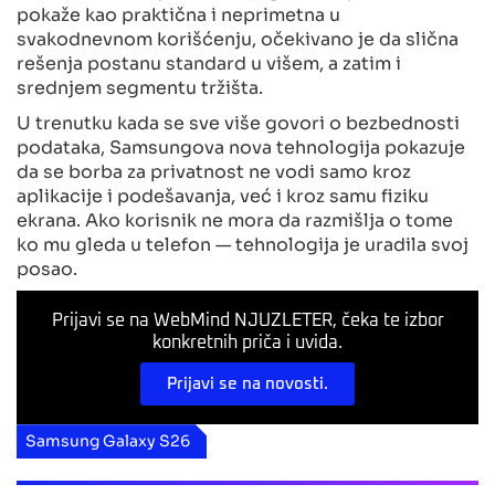
pokaže kao praktična i neprimetna u
svakodnevnom korišćenju, očekivano je da slična
rešenja postanu standard u višem, a zatim i
srednjem segmentu tržišta.
U trenutku kada se sve više govori o bezbednosti
podataka, Samsungova nova tehnologija pokazuje
da se borba za privatnost ne vodi samo kroz
aplikacije i podešavanja, već i kroz samu fiziku
ekrana. Ako korisnik ne mora da razmišlja o tome
ko mu gleda u telefon — tehnologija je uradila svoj
posao.
Prijavi se na WebMind NJUZLETER, čeka te izbor
konkretnih priča i uvida.
Prijavi se na novosti.
Samsung Galaxy S26