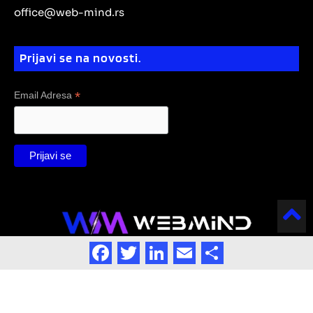
office@web-mind.rs
n
Prijavi se na novosti.
*
Email Adresa
Facebook
Twitter
LinkedIn
Email
Share
Powered by
WebMind 2025 All Rights Reserved