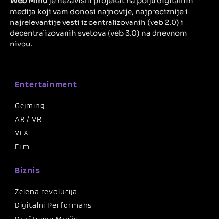
Web Mind
je nezavisni projekat na polju digitalnih
medija koji vam donosi najnovije, najpreciznije i
najrelevantije vesti iz centralizovanih (veb 2.0) i
decentralizovanih svetova (veb 3.0) na dnevnom
nivou.
Entertainment
Gejming
AR / VR
VFX
Film
Biznis
Zelena revolucija
Digitalni Performans
Društvene Mreže