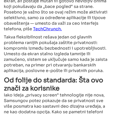
ekran, ali postaje mutan ili gotovo nevidljiv onima
koji pokušavaju da „bace pogled“ sa strane.
Posebno je važno što se ovaj režim može aktivirati
selektivno, samo za određene aplikacije ili tipove
obaveštenja — umesto da važi za ceo interfejs
telefona, piše
TechChrunch.
Takva fleksibilnost rešava jedan od glavnih
problema ranijih pokušaja zaštite privatnosti:
kompromis između bezbednosti i upotrebljivosti.
Umesto da ekran stalno izgleda tamnije ili
zamućeno, sistem se uključuje samo kada je zaista
potreban, na primer pri otvaranju bankarskih
aplikacija, poslovne e-pošte ili privatnih poruka.
Od folije do standarda: Šta ovo
znači za korisnike
Iako ideja „privacy screen“ tehnologije nije nova,
Samsungov potez pokazuje da se privatnost sve
više posmatra kao sastavni deo dizajna uređaja, a
ne kao dodatna opcija. Kako se pametni telefoni