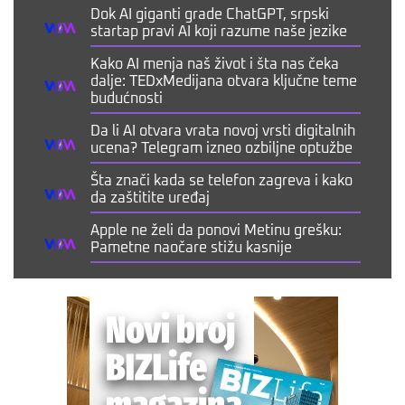
Dok AI giganti grade ChatGPT, srpski
startap pravi AI koji razume naše jezike
Kako AI menja naš život i šta nas čeka
dalje: TEDxMedijana otvara ključne teme
budućnosti
Da li AI otvara vrata novoj vrsti digitalnih
ucena? Telegram izneo ozbiljne optužbe
Šta znači kada se telefon zagreva i kako
da zaštitite uređaj
Apple ne želi da ponovi Metinu grešku:
Pametne naočare stižu kasnije