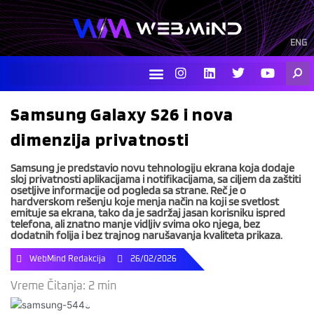
Skip
to
content
ENG
I
L
T
Y
Searc
n
i
w
o
s
n
i
u
t
k
t
t
Samsung Galaxy S26 i nova
a
e
t
u
g
d
e
b
dimenzija privatnosti
r
i
r
e
a
n
m
Samsung je predstavio novu tehnologiju ekrana koja dodaje
sloj privatnosti aplikacijama i notifikacijama, sa ciljem da zaštiti
osetljive informacije od pogleda sa strane. Reč je o
hardverskom rešenju koje menja način na koji se svetlost
emituje sa ekrana, tako da je sadržaj jasan korisniku ispred
telefona, ali znatno manje vidljiv svima oko njega, bez
dodatnih folija i bez trajnog narušavanja kvaliteta prikaza.
WebMind Redakcija
26/02/2026
Vreme Čitanja:
2
min