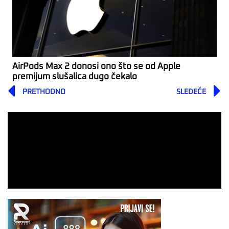
AirPods Max 2 donosi ono što se od Apple
premijum slušalica dugo čekalo
Prev
PRETHODNO
SLEDEĆE