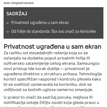
Izvor: Unsplash-Amanz
SADRŽAJ
Privatnost ugrađena u sam ekran
Od folije do standarda: Šta ovo znači za korisnike
Privatnost ugrađena u sam ekran
Za razliku od dosadašnjih rešenja koja su se
oslanjala na dodatke poput privatnih folija ili
softversko zatamnjenje celog ekrana, Samsungov
novi pristup ide korak dublje — privatnost je
ugrađena direktno u strukturu prikaza. Tehnologija
koristi specifičan raspored i kontrolu piksela kako
bi se svetlost usmeravala ka korisniku, dok se
vidljivost sa bočnih uglova namerno smanjuje.
U praksi to znači da sadržaj poruka, mejlova ili
notifikacija ostaje čitljiv osobi koja gleda pravo u