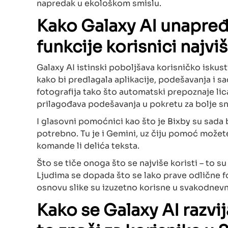
napredak u ekološkom smislu.
Kako Galaxy AI unapređu
funkcije korisnici najvi
Galaxy AI istinski poboljšava korisničko iskust
kako bi predlagala aplikacije, podešavanja i sa
fotografija tako što automatski prepoznaje lica
prilagođava podešavanja u pokretu za bolje sn
I glasovni pomoćnici kao što je Bixby su sada 
potrebno. Tu je i Gemini, uz čiju pomoć možet
komande li delića teksta.
Što se tiče onoga što se najviše koristi – to s
Ljudima se dopada što se lako prave odlične fo
osnovu slike su izuzetno korisne u svakodnev
Kako se Galaxy AI razvij