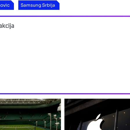
ovic
Samsung Srbija
kcija