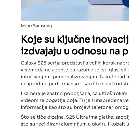
Izvor: Samsung
Koje su ključne inovacij
izdvajaju u odnosu na
Galaxy S25 serija predstavlja veliki korak napr
višemodalne agente da razume tekst, glas, slik
intuitivnijim i personalizovanijim. Takođe rad
unapređuje performanse – kao što su 40 odsto
I kamera je znatno poboljšana, sa ultraširokim
videom za bogatije boje. Tu je i unapređena ve
informacije kao što su brojevi telefona i omo
Što se tiče dizajna, S25 Ultra ima glatke, zaoblj
što su reciklirani aluminijum u okviru i kobalt u 