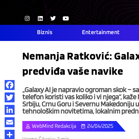
Skip
to
I
L
T
Y
content
n
i
w
o
s
n
i
u
t
k
t
t
Biznis
Entertainment
a
e
t
u
g
d
e
b
r
i
r
e
Nemanja Ratković: Galaxy
a
n
m
predviđa vaše navike
„Galaxy AI je napravio ogroman skok – sad
Facebook
telefon koristi vas koliko i vi njega“, ka
Srbiju, Crnu Goru i Severnu Makedoniju 
Twitter
tehnološkim novitetima, lokalnim prednos
LinkedIn
WebMind Redakcija
24/04/2025
Email