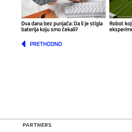
Dva dana bez punjača: Da li je stigla
Robot koji
baterija koju smo čekali?
eksperim
Prev
PRETHODNO
PARTNERS