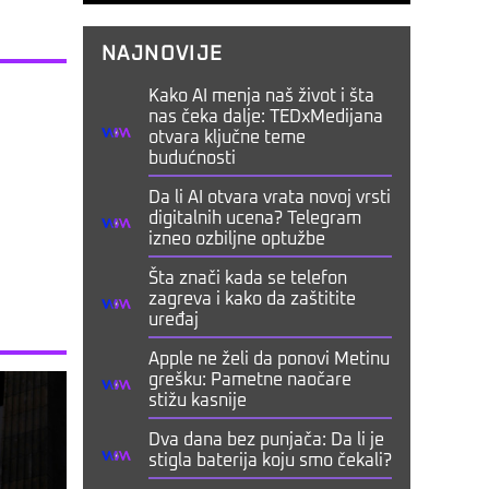
NAJNOVIJE
Kako AI menja naš život i šta
nas čeka dalje: TEDxMedijana
otvara ključne teme
budućnosti
Da li AI otvara vrata novoj vrsti
digitalnih ucena? Telegram
izneo ozbiljne optužbe
Šta znači kada se telefon
zagreva i kako da zaštitite
uređaj
Apple ne želi da ponovi Metinu
grešku: Pametne naočare
stižu kasnije
Dva dana bez punjača: Da li je
stigla baterija koju smo čekali?