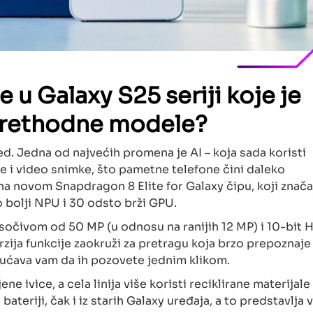
e u Galaxy S25 seriji koje je
 prethodne modele?
ed. Jedna od najvećih promena je AI – koja sada koristi
e i video snimke, što pametne telefone čini daleko
i na novom Snapdragon 8 Elite for Galaxy čipu, koji znač
 bolji NPU i 30 odsto brži GPU.
 sočivom od 50 MP (u odnosu na ranijih 12 MP) i 10-bit
rzija funkcije zaokruži za pretragu koja brzo prepoznaje
gućava vam da ih pozovete jednim klikom.
ene ivice, a cela linija više koristi reciklirane materijale
bateriji, čak i iz starih Galaxy uređaja, a to predstavlja v