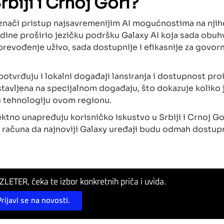
rbiji i Crnoj Gori?
ja znači pristup najsavremenijim AI mogućnostima na nji
dine proširio jezičku podršku Galaxy AI koja sada obuh
 prevođenje uživo, sada dostupnije i efikasnije za govor
otvrđuju i lokalni događaji lansiranja i dostupnost pro
dstavljena na specijalnom događaju, što dokazuje koliko 
 tehnologiju ovom regionu.
ktno unapređuju korisničko iskustvo u Srbiji i Crnoj Gor
e računa da najnoviji Galaxy uređaji budu odmah dostupn
LETER, čeka te izbor konkretnih priča i uvida.
Prijavi se na novosti.