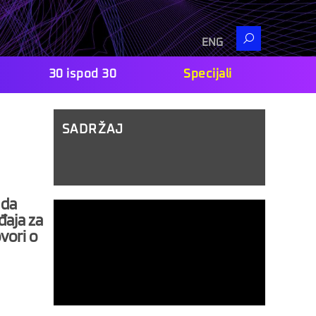
Search
ENG
30 ispod 30
Specijali
SADRŽAJ
 da
đaja za
vori o