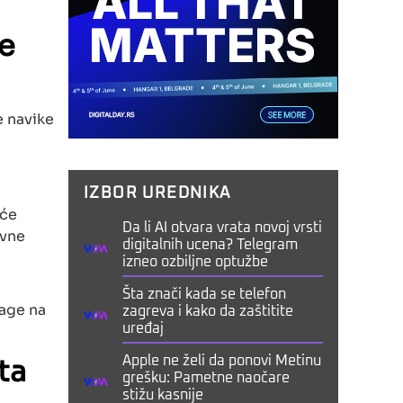
je
e navike
IZBOR UREDNIKA
eće
Da li AI otvara vrata novoj vrsti
ovne
digitalnih ucena? Telegram
izneo ozbiljne optužbe
Šta znači kada se telefon
rage na
zagreva i kako da zaštitite
uređaj
ta
Apple ne želi da ponovi Metinu
grešku: Pametne naočare
stižu kasnije