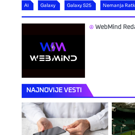
Ai
Galaxy
Galaxy S25
Nemanja Ratk
WebMind Reda
NAJNOVIJE VESTI