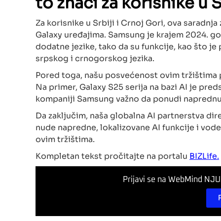
to znači za korisnike u S
Za korisnike u Srbiji i Crnoj Gori, ova saradn
Galaxy uređajima. Samsung je krajem 2024. go
dodatne jezike, tako da su funkcije, kao što je
srpskog i crnogorskog jezika.
Pored toga, našu posvećenost ovim tržištima p
Na primer, Galaxy S25 serija na bazi AI je pre
kompaniji Samsung važno da ponudi naprednu
Da zaključim, naša globalna AI partnerstva dire
nude napredne, lokalizovane AI funkcije i vod
ovim tržištima.
Kompletan tekst pročitajte na portalu
BIZLife.
Prijavi se na WebMind NJUZ