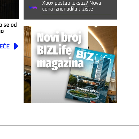
Xbox postao luksuz? Nova
cena iznenadila tržište
o se od
go
Next
EĆE