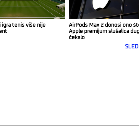
 igra tenis više nije
AirPods Max 2 donosi ono št
ent
Apple premijum slušalica du
čekalo
SLED