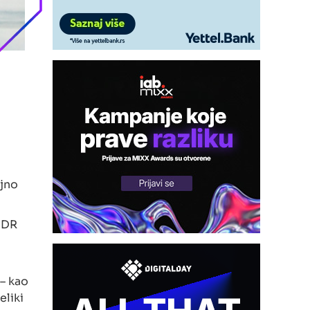
ajno
 HDR
 – kao
eliki