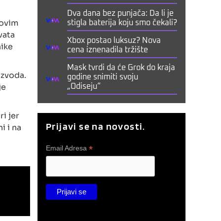
Dva dana bez punjača: Da li je
hovim
stigla baterija koju smo čekali?
vata
Xbox postao luksuz? Nova
nike
cena iznenadila tržište
Mask tvrdi da će Grok do kraja
izvoda.
godine snimiti svoju
je
„Odiseju“
i jer
Prijavi se na novosti.
i i na
*
Email Adresa