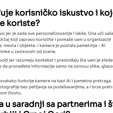
je korisničko iskustvo i ko
še koriste?
vo jer je sada sve personalizovanije i lakše. Ona uči vaš
držaj koji zapravo koristite i pomaže vam u organizaciji
, mesta i objekte. I kamera je postala pametnija – AI
imke u zavisnosti od scene.
bolji jer razumeju kontekst i predviđaju šta vam je sled
e da pronađete informacije samo na osnovu slike, glas
u svakako funkcije kamere na bazi AI i pametna pretraga.
tografije bez petljanja sa podešavanjima, a i brze pret
nom životu.
a u saradnji sa partnerima i š