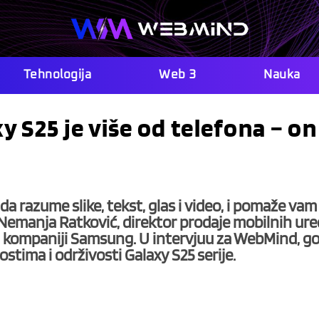
Tehnologija
Web 3
Nauka
 S25 je više od telefona – on
a razume slike, tekst, glas i video, i pomaže vam
že Nemanja Ratković, direktor prodaje mobilnih ure
u kompaniji Samsung. U intervjuu za WebMind, go
tima i održivosti Galaxy S25 serije.