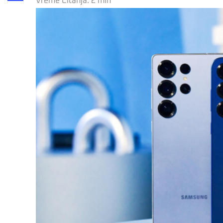
Vreme Čitanja:
2
min
Share