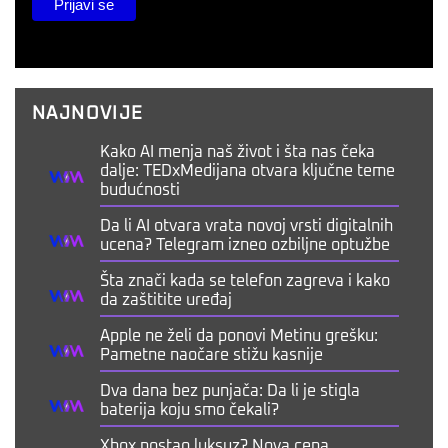
NAJNOVIJE
Kako AI menja naš život i šta nas čeka
dalje: TEDxMedijana otvara ključne teme
budućnosti
Da li AI otvara vrata novoj vrsti digitalnih
ucena? Telegram izneo ozbiljne optužbe
Šta znači kada se telefon zagreva i kako
da zaštitite uređaj
Apple ne želi da ponovi Metinu grešku:
Pametne naočare stižu kasnije
Dva dana bez punjača: Da li je stigla
baterija koju smo čekali?
Xbox postao luksuz? Nova cena