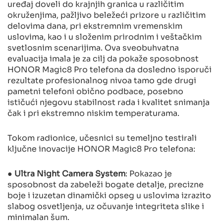
uređaj doveli do krajnjih granica u različitim
okruženjima, pažljivo beležeći prizore u različitim
delovima dana, pri ekstremnim vremenskim
uslovima, kao i u složenim prirodnim i veštačkim
svetlosnim scenarijima. Ova sveobuhvatna
evaluacija imala je za cilj da pokaže sposobnost
HONOR Magic8 Pro telefona da dosledno isporuči
rezultate profesionalnog nivoa tamo gde drugi
pametni telefoni obično podbace, posebno
ističući njegovu stabilnost rada i kvalitet snimanja
čak i pri ekstremno niskim temperaturama.
Tokom radionice, učesnici su temeljno testirali
ključne inovacije HONOR Magic8 Pro telefona:
●
Ultra Night Camera System
: Pokazao je
sposobnost da zabeleži bogate detalje, precizne
boje i izuzetan dinamički opseg u uslovima izrazito
slabog osvetljenja, uz očuvanje integriteta slike i
minimalan šum.