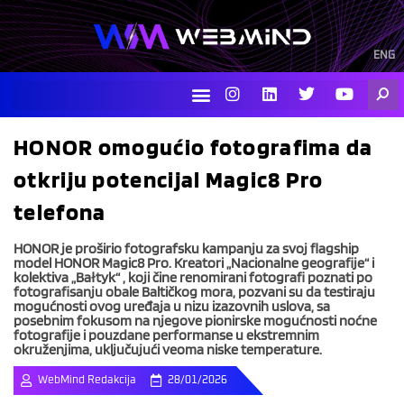
Skip
to
content
ENG
I
L
T
Y
Searc
n
i
w
o
s
n
i
u
t
k
t
t
HONOR omogućio fotografima da
a
e
t
u
g
d
e
b
otkriju potencijal Magic8 Pro
r
i
r
e
a
n
telefona
m
HONOR je proširio fotografsku kampanju za svoj flagship
model HONOR Magic8 Pro. Kreatori „Nacionalne geografije“ i
kolektiva „Bałtyk“ , koji čine renomirani fotografi poznati po
fotografisanju obale Baltičkog mora, pozvani su da testiraju
mogućnosti ovog uređaja u nizu izazovnih uslova, sa
posebnim fokusom na njegove pionirske mogućnosti noćne
fotografije i pouzdane performanse u ekstremnim
okruženjima, uključujući veoma niske temperature.
WebMind Redakcija
28/01/2026