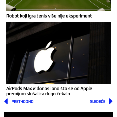
Robot koji igra tenis više nije eksperiment
AirPods Max 2 donosi ono što se od Apple
premijum slušalica dugo čekalo
Prev
PRETHODNO
SLEDEĆE