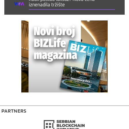
iznenadila tržište
PARTNERS