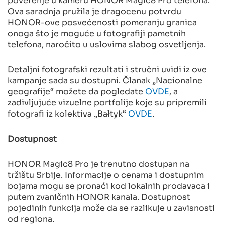
Ova saradnja pružila je dragocenu potvrdu
HONOR-ove posvećenosti pomeranju granica
onoga što je moguće u fotografiji pametnih
telefona, naročito u uslovima slabog osvetljenja.
Detaljni fotografski rezultati i stručni uvidi iz ove
kampanje sada su dostupni. Članak „Nacionalne
geografije“ možete da pogledate
OVDE
, a
zadivljujuće vizuelne portfolije koje su pripremili
fotografi iz kolektiva „Bałtyk“
OVDE
.
Dostupnost
HONOR Magic8 Pro je trenutno dostupan na
tržištu Srbije. Informacije o cenama i dostupnim
bojama mogu se pronaći kod lokalnih prodavaca i
putem zvaničnih HONOR kanala. Dostupnost
pojedinih funkcija može da se razlikuje u zavisnosti
od regiona.