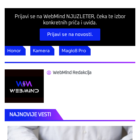
Prijavi se na WebMind NJUZLETER, čeka te izbor
konkretnih priča i uvida.
Prijavi se na novosti.
Honor
Kamera
Magic8 Pro
WebMind Redakcija
NAJNOVIJE VESTI