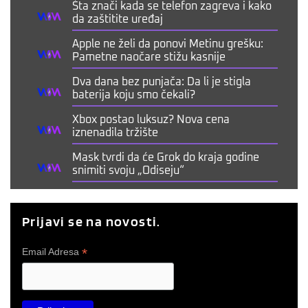
Šta znači kada se telefon zagreva i kako
da zaštitite uređaj
Apple ne želi da ponovi Metinu grešku:
Pametne naočare stižu kasnije
Dva dana bez punjača: Da li je stigla
baterija koju smo čekali?
Xbox postao luksuz? Nova cena
iznenadila tržište
Mask tvrdi da će Grok do kraja godine
snimiti svoju „Odiseju“
Prijavi se na novosti.
*
Email Adresa