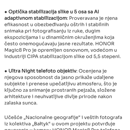
●
Optička stabilizacija slike u 5 osa sa AI
adaptivnom stabilizacijom
: Proveravana je njena
efikasnost u obezbeđivanju oštrih i stabilnih
snimaka pri fotografisanju iz ruke, dugim
ekspozicijama i u dinamičnim okruženjima koja
često onemogućavaju jasne rezultate. HONOR
Magic8 Pro je opremljen osnovnom, vodećom u
industriji CIPA stabilizacijom slike od 5,5 stepeni.
●
Ultra Night telefoto objektiv
: Ocenjena je
njegova sposobnost da jasno prikaže udaljene
subjekte i prenese upečatljivu atmosferu, što je
ključno za snimanje prostranih pejzaža, složene
arhitekture i neuhvatljive divlje prirode nakon
zalaska sunca.
Učešće „Nacionalne geografije“ i veštih fotografa
iz kolektiva „Bałtyk“ u ovom projektu potvrđuje
poverenje u kameru HONOR Magic8 Pro telefona.