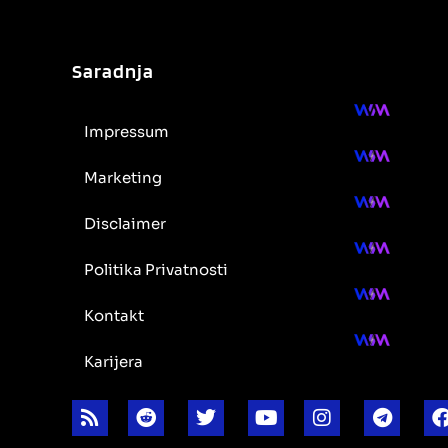
Saradnja
Impressum
Marketing
Disclaimer
Politika Privatnosti
Kontakt
Karijera
R
R
T
Y
I
T
s
e
w
o
n
e