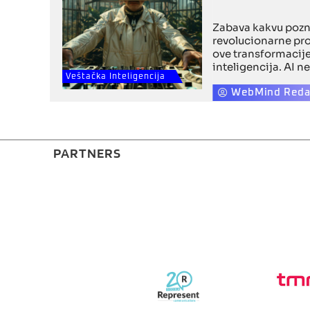
Zabava kakvu pozn
revolucionarne pro
ove transformacije
inteligencija. AI 
sadržaj, već sve v
Veštačka Inteligencija
oblikovanju, stvara
WebMind Reda
prema ukusima sv
PARTNERS