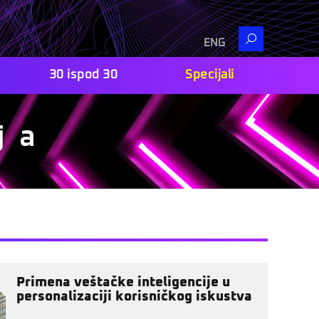
Search
ENG
30 ispod 30
Specijali
ja
Primena veštačke inteligencije u
personalizaciji korisničkog iskustva