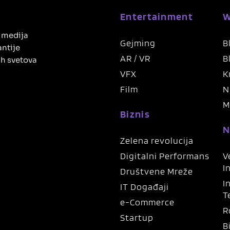
Entertainment
W
h medija
Gejming
B
antije
AR / VR
B
ih svetova
VFX
K
Film
N
M
Biznis
N
Zelena revolucija
Digitalni Performans
V
I
Društvene Mreže
I
IT Događaji
T
e-Commerce
R
Startup
B