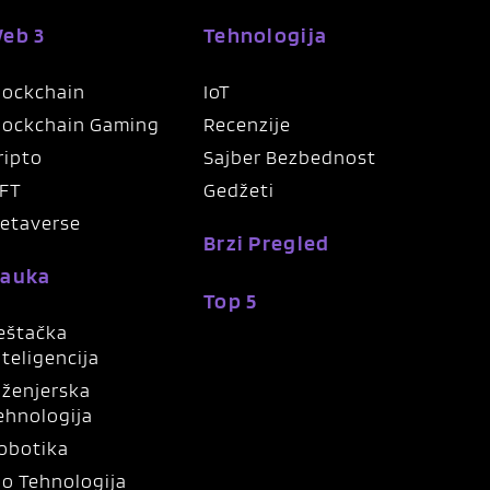
eb 3
Tehnologija
lockchain
IoT
lockchain Gaming
Recenzije
ripto
Sajber Bezbednost
FT
Gedžeti
etaverse
Brzi Pregled
auka
Top 5
eštačka
nteligencija
nženjerska
ehnologija
obotika
io Tehnologija