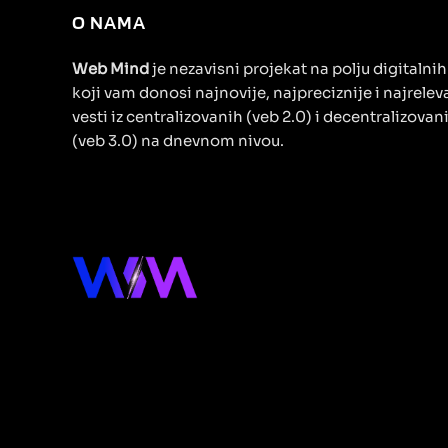
O NAMA
Web Mind
je nezavisni projekat na polju digitalni
koji vam donosi najnovije, najpreciznije i najrelev
vesti iz centralizovanih (veb 2.0) i decentralizovan
(veb 3.0) na dnevnom nivou.