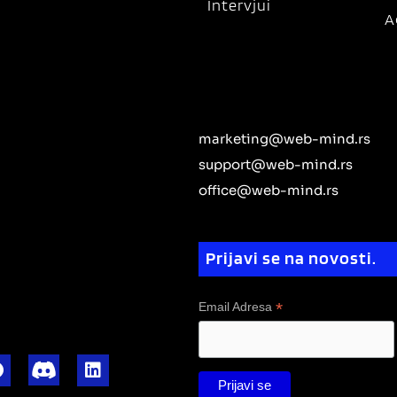
Intervjui
A
marketing@web-mind.rs
support@web-mind.rs
office@web-mind.rs
Prijavi se na novosti.
*
Email Adresa
F
L
a
i