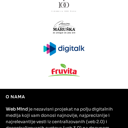
O NAMA
Web Mind
je nezavisni projekat na polju digitalnih
medija koji vam donosi najnovije, najpreciznije i
najrelevantije vesti iz centralizovanih (veb 2.0) i
decentralizovanih svetova (veb 3.0) na dnevnom