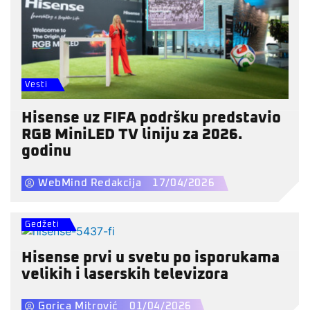
Vesti
Hisense uz FIFA podršku predstavio
RGB MiniLED TV liniju za 2026.
godinu
WebMind Redakcija
17/04/2026
Gedžeti
Hisense prvi u svetu po isporukama
velikih i laserskih televizora
Gorica Mitrović
01/04/2026