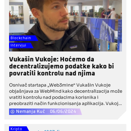
za različite blokčejn mreže poput solane i bitcoina.
Blockchain
Intervjui
Vukašin Vukoje: Hoćemo da
decentralizujemo podatke kako bi
povratili kontrolu nad njima
Osnivač startapa „Web3mine“ Vukašin Vukoje
objašnjava za WebMind kako decentralizacija može
vratiti kontrolu nad podacima korisnika i
preobraziti način funkcionisanja aplikacija. Vukoje
ističe značaj Web3 tehnologija, i predviđa da će ti
Nemanja Kuč
06/06/2024
sistemi dominirati u budućnosti. Kroz
decentralizaciju, kaže Vukoje, korisnici će konačno
moći da zadrže vlasništvo i privatnost nad svojim
Kripto