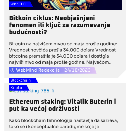
Web 3.0
Bitkoin ciklus: Neobjašnjeni
fenomen ili ključ za razumevanje
budućnosti?
Bitcoin na najvišem nivou od maja prošle godine:
Vrednost novčića prešla 34.000 dolara Vrednost
bitcoina premašila je 34.000 dolara i dostigla
najviši nivo od maja prošle godine. Najvećom
kriptovalutom na svetu juče se trgovalo za
WebMind Redakcija
24/10/2023
34.596,40 dolara, pokazuju podaci Coin Metrics-a.
Blockchain
Kripto
Ethereum staking: Vitalik Buterin i
put ka većoj održivosti
Kako blockchain tehnologija nastavlja da sazreva,
tako se i konceptualne paradigme koje je