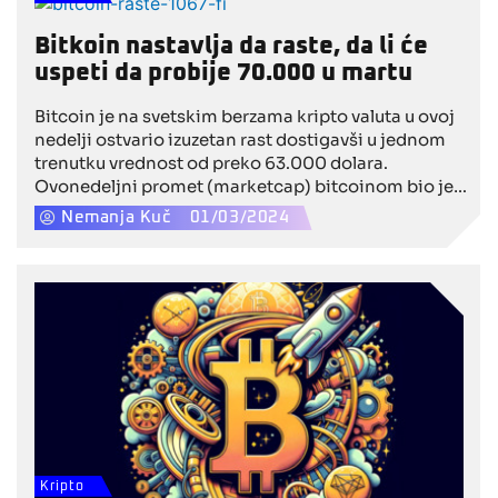
podacima, menjajući način funcionisanja interneta
kao celine.
Bitkoin nastavlja da raste, da li će
uspeti da probije 70.000 u martu
Bitcoin je na svetskim berzama kripto valuta u ovoj
nedelji ostvario izuzetan rast dostigavši u jednom
trenutku vrednost od preko 63.000 dolara.
Ovonedeljni promet (marketcap) bitcoinom bio je
mnogo veći od uobičajenog, a u trenutku pisanja
Nemanja Kuč
01/03/2024
teksta njim se trguje za 62.000 dolara. Prema
postojećem trendu rasta, pitanje je dana kada će
premašiti 70.000. dolara.
Kripto