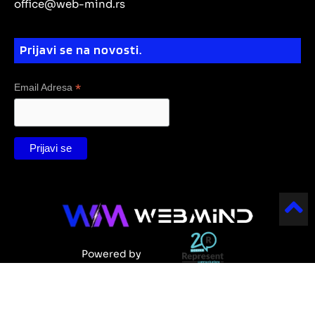
office@web-mind.rs
n
Prijavi se na novosti.
*
Email Adresa
Powered by
WebMind 2025 All Rights Reserved