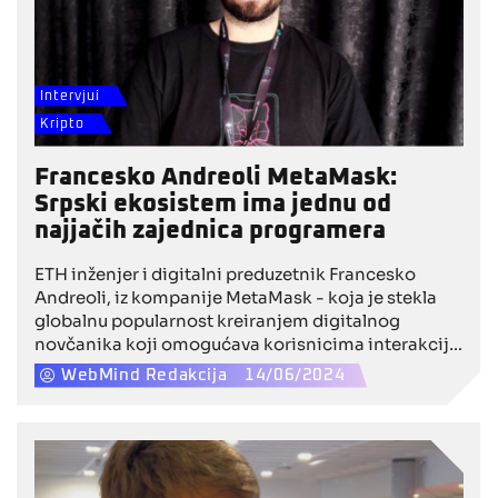
Intervjui
Kripto
Francesko Andreoli MetaMask:
Srpski ekosistem ima jednu od
najjačih zajednica programera
ETH inženjer i digitalni preduzetnik Francesko
Andreoli, iz kompanije MetaMask - koja je stekla
globalnu popularnost kreiranjem digitalnog
novčanika koji omogućava korisnicima interakciju
sa decentralizovanim aplikacijama (dApps) na
WebMind Redakcija
14/06/2024
Ethereum blokčejnu, govorio je za WebMind o
novim trendovima kompanije i domaćem Web3
ekosistemu. Prema njegovim rečima, najnoviji
proizvod, MetaMask Snaps, proširuje
funkcionalnost novčanika, omogućavajući podršku