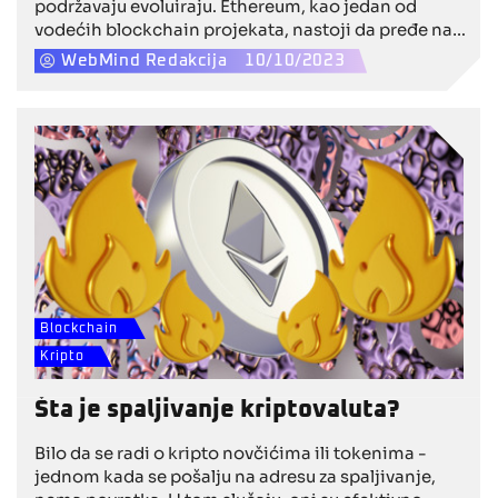
podržavaju evoluiraju. Ethereum, kao jedan od
vodećih blockchain projekata, nastoji da pređe na
održiviji i ekonomičniji mehanizam konsenzusa -
WebMind Redakcija
10/10/2023
staking. Vitalik Buterin, suosnivač Ethereuma, igra
ključnu ulogu u ovoj tranziciji. U ovom tekstu,
razmotrićemo kako Ethereum staking funkcioniše i
koje koristi donosi u svetlu nedavnog članka na
BeInCrypto.
Blockchain
Kripto
Šta je spaljivanje kriptovaluta?
Bilo da se radi o kripto novčićima ili tokenima -
jednom kada se pošalju na adresu za spaljivanje,