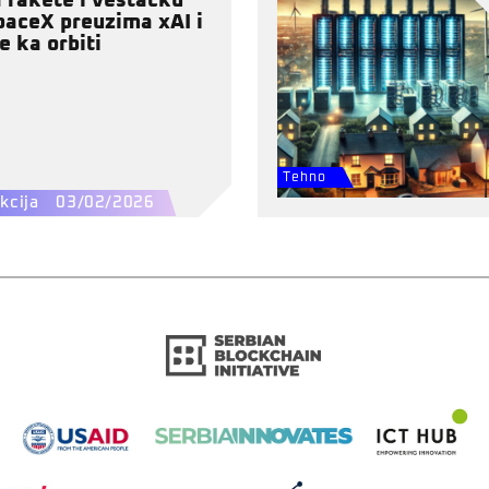
 rakete i veštačku
SpaceX preuzima xAI i
e ka orbiti
Tehno
kcija
03/02/2026