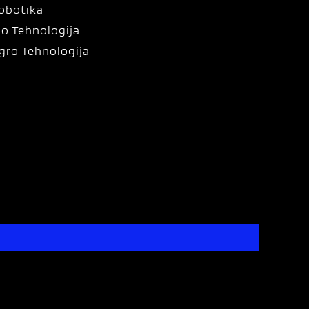
obotika
io Tehnologija
gro Tehnologija