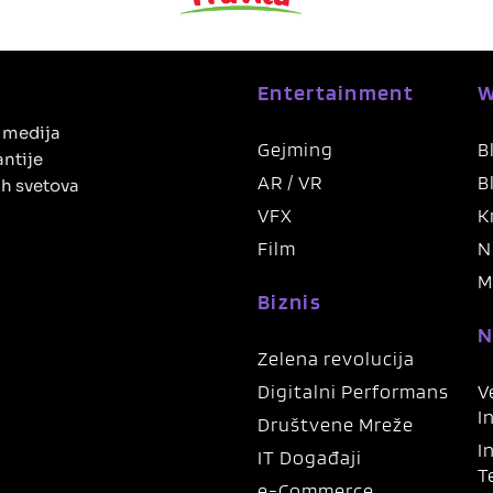
Entertainment
W
h medija
Gejming
B
antije
AR / VR
B
ih svetova
VFX
K
Film
N
M
Biznis
N
Zelena revolucija
Digitalni Performans
V
I
Društvene Mreže
I
IT Događaji
T
e-Commerce