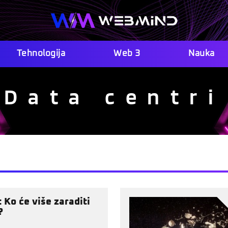
Tehnologija
Web 3
Nauka
Data centri
: Ko će više zaraditi
?