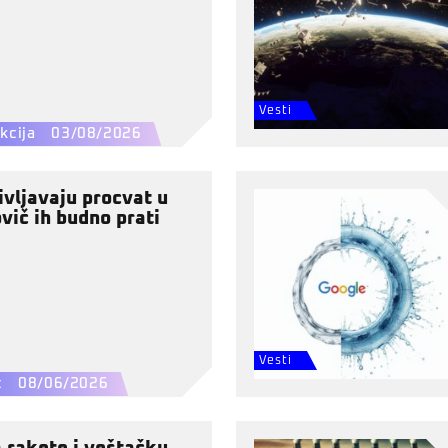
Vesti
kcija
03/08/2026
ivljavaju procvat u
vič ih budno prati
Vesti
ć
08/06/2026