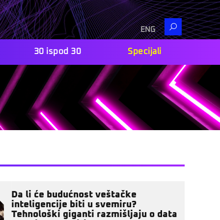
Search
ENG
30 ispod 30
Specijali
Da li će budućnost veštačke
inteligencije biti u svemiru?
Tehnološki giganti razmišljaju o data