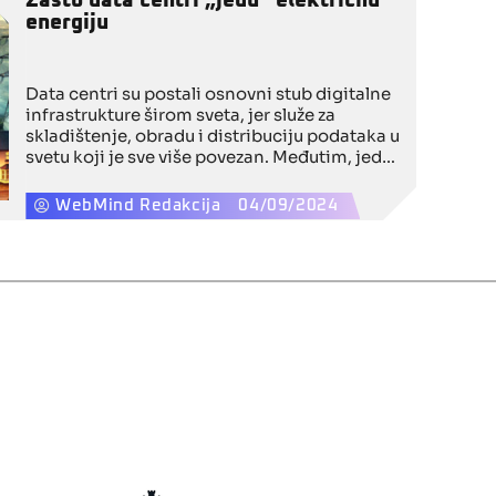
Zašto data centri „jedu“ električnu
energiju
Data centri su postali osnovni stub digitalne
infrastrukture širom sveta, jer služe za
skladištenje, obradu i distribuciju podataka u
svetu koji je sve više povezan. Međutim, jedan
od najvećih izazova sa kojima se suočavaju je
ogromna potrošnja električne energije. Kako
WebMind Redakcija
04/09/2024
se povećava potreba za podacima i uslugama,
tako raste i energetski zahtev za održavanje
efikasnog rada servera i drugih ključnih
sistema u data centrima.