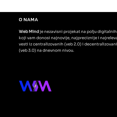
O NAMA
Web Mind
je nezavisni projekat na polju digitalni
koji vam donosi najnovije, najpreciznije i najrelev
vesti iz centralizovanih (veb 2.0) i decentralizovan
(veb 3.0) na dnevnom nivou.