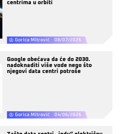
centrima u orbiti
Gorica Mitrović
08/07/2026
Google obećava da će do 2030.
nadoknaditi više vode nego što
njegovi data centri potroše
Gorica Mitrović
04/06/2026