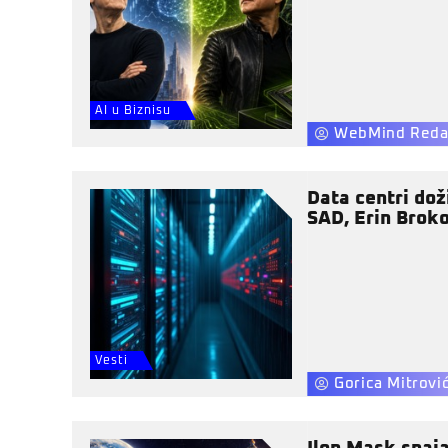
AI u Biznisu
WebMind Reda
Data centri dož
SAD, Erin Broko
Vesti
Gorica Mitrovi