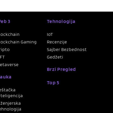
eb 3
Tehnologija
lockchain
IoT
lockchain Gaming
Recenzije
ripto
Sajber Bezbednost
FT
Gedžeti
etaverse
Brzi Pregled
auka
Top 5
eštačka
nteligencija
nženjerska
ehnologija