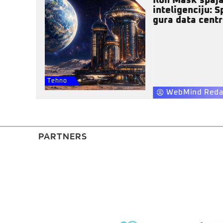
Ilon Mask spaja
inteligenciju: 
gura data centr
Tehno
WebMind Reda
PARTNERS