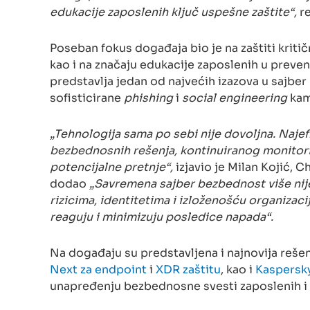
edukacije zaposlenih ključ uspešne zaštite“,
re
Poseban fokus događaja bio je na zaštiti kritič
kao i na značaju edukacije zaposlenih u prevenc
predstavlja jedan od najvećih izazova u sajbe
sofisticirane
phishing
i
social engineering
kam
„Tehnologija sama po sebi nije dovoljna. Naje
bezbednosnih rešenja, kontinuiranog monitori
potencijalne pretnje“,
izjavio je Milan Kojić, 
dodao
„Savremena sajber bezbednost više nije
rizicima, identitetima i izloženošću organizaci
reaguju i minimizuju posledice napada“.
Na događaju su predstavljena i najnovija rešen
Next za endpoint
i
XDR zaštitu
, kao i
Kaspersk
unapređenju bezbednosne svesti zaposlenih i 