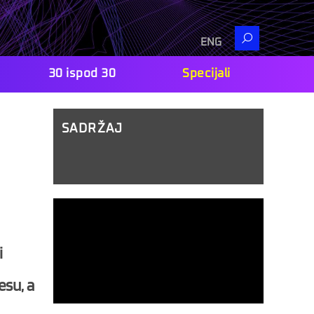
Search
ENG
30 ispod 30
Specijali
u
SADRŽAJ
i
esu, a