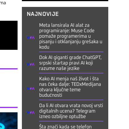
ima
NAJNOVIJE
Meta lansirala AI alat za
programiranje: Muse Code
pomaže programerima u
pisanju i otklanjanju grešaka u
kodu
Dok AI giganti grade ChatGPT,
srpski startap pravi AI koji
razume naše jezike
Kako AI menja naš život i šta
nas čeka dalje: TEDxMedijana
otvara ključne teme
budućnosti
Da li AI otvara vrata novoj vrsti
digitalnih ucena? Telegram
izneo ozbiljne optužbe
Šta znači kada se telefon