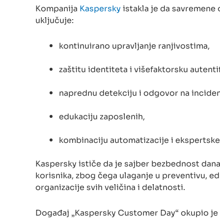
Kompanija
Kaspersky
istakla je da savremene o
uključuje:
kontinuirano upravljanje ranjivostima,
zaštitu identiteta i višefaktorsku autenti
naprednu detekciju i odgovor na incide
edukaciju zaposlenih,
kombinaciju automatizacije i ekspertske
Kaspersky ističe da je sajber bezbednost dana
korisnika, zbog čega ulaganje u preventivu, ed
organizacije svih veličina i delatnosti.
Događaj „Kaspersky Customer Day“ okupio je pr