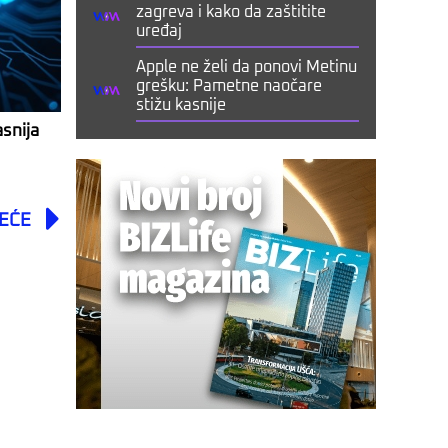
zagreva i kako da zaštitite
uređaj
Apple ne želi da ponovi Metinu
grešku: Pametne naočare
stižu kasnije
asnija
Next
EĆE