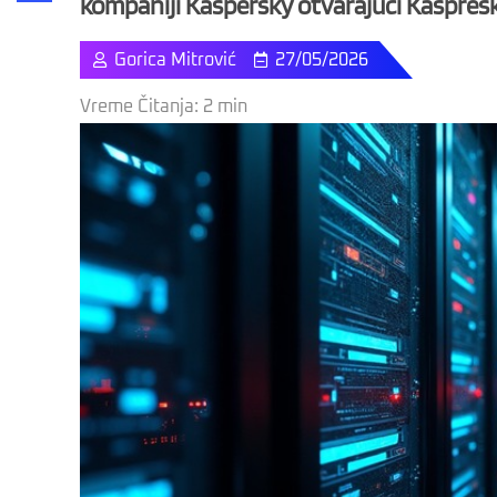
kompaniji Kaspersky otvarajući Kaspre
Share
Gorica Mitrović
27/05/2026
Vreme Čitanja:
2
min