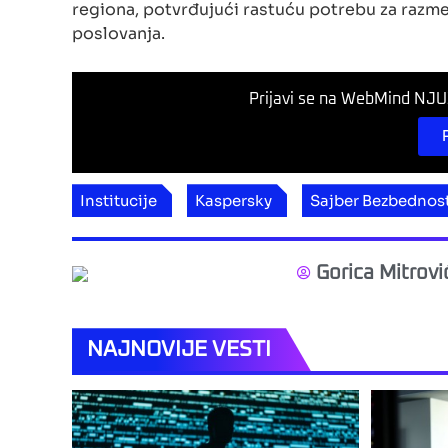
regiona, potvrđujući rastuću potrebu za razm
poslovanja.
Prijavi se na WebMind NJUZ
Institucije
Kaspersky
Sajber Bezbednos
Gorica Mitrovi
NAJNOVIJE VESTI