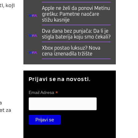
i, koji
Apple ne želi da ponovi Metinu
grešku: Pametne naočare
stižu kasnije
Dva dana bez punjača: Da li je
stigla baterija koju smo čekali?
Xbox postao luksuz? Nova
cena iznenadila tržište
Prijavi se na novosti.
*
Email Adresa
a
et za
i