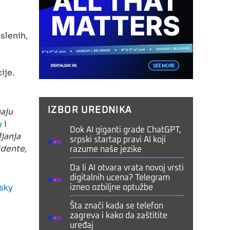
slenih,
ije.
aju
IZBOR UREDNIKA
y
i
Dok AI giganti grade ChatGPT,
janja
srpski startap pravi AI koji
idente,
razume naše jezike
Da li AI otvara vrata novoj vrsti
digitalnih ucena? Telegram
sky
izneo ozbiljne optužbe
Šta znači kada se telefon
zagreva i kako da zaštitite
uređaj