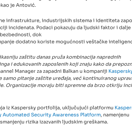
kao je Antović.
ne infrastrukture, industrijskih sistema i identiteta zapo
iji incidenata. Podaci pokazuju da ljudski faktor i dalje
r bezbednosti, dok
panje dodatno koriste mogućnosti veštačke inteligenc
fikasniju zaštitu danas pruža kombinacija naprednih
nga i edukovanih zaposlenih koji znaju kako da prepozn
Channel Manager za zapadni Balkan u kompaniji
Kaspersk
 samo pitanje zaštite uređaja, već kontinuiranog upravl
je. Organizacije moraju biti spremne da brzo otkriju inc
ja iz Kaspersky portfolija, uključujući platformu
Kasper
y Automated Security Awareness Platform
, namenjenu
smanjenju rizika izazvanih ljudskim greškama.