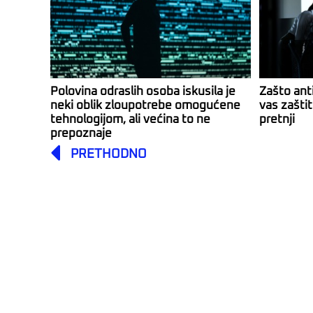
Polovina odraslih osoba iskusila je
Zašto anti
neki oblik zloupotrebe omogućene
vas zašti
tehnologijom, ali većina to ne
pretnji
prepoznaje
Prev
PRETHODNO