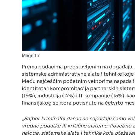
Magnific
Prema podacima predstavljenim na događaju, n
sistemske administrativne alate i tehnike ko
Među najčešćim početnim vektorima napada izd
identiteta i kompromitacija partnerskih siste
(19%), industrija (17%) i IT kompanije (15%) ka
finansijskog sektora potisnute na četvrto mes
„Sajber kriminalci danas ne napadaju samo vel
vredne podatke ili kritične sisteme. Posebno 
naloge, sistemske alate i tehnike koje otežava