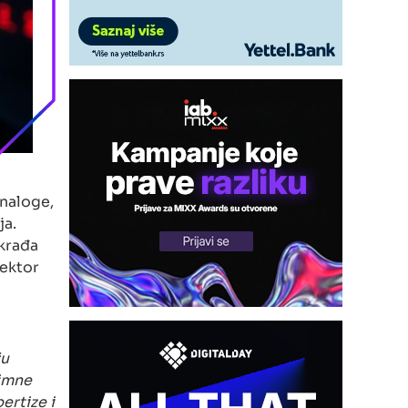
naloge,
ja.
krađa
sektor
ju
timne
ertize i