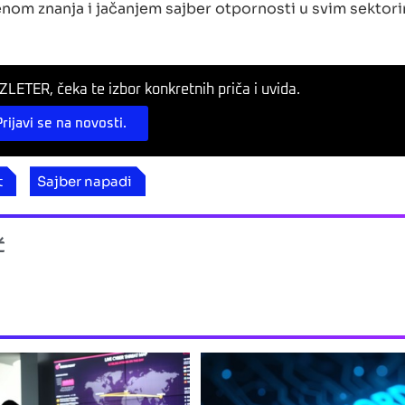
enom znanja i jačanjem sajber otpornosti u svim sektor
LETER, čeka te izbor konkretnih priča i uvida.
Prijavi se na novosti.
t
Sajber napadi
ć