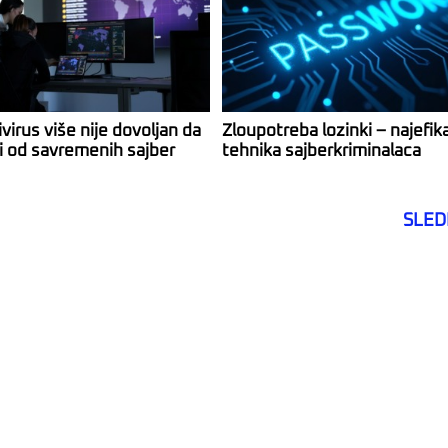
virus više nije dovoljan da
Zloupotreba lozinki – najefik
ti od savremenih sajber
tehnika sajberkriminalaca
SLED