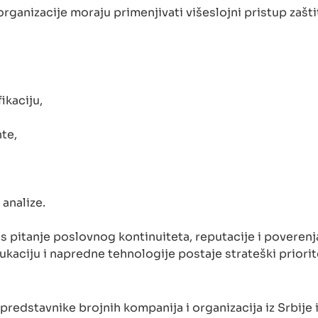
rganizacije moraju primenjivati višeslojni pristup zaštit
fikaciju,
nte,
 analize.
s pitanje poslovnog kontinuiteta, reputacije i poverenj
ukaciju i napredne tehnologije postaje strateški priorit
edstavnike brojnih kompanija i organizacija iz Srbije 