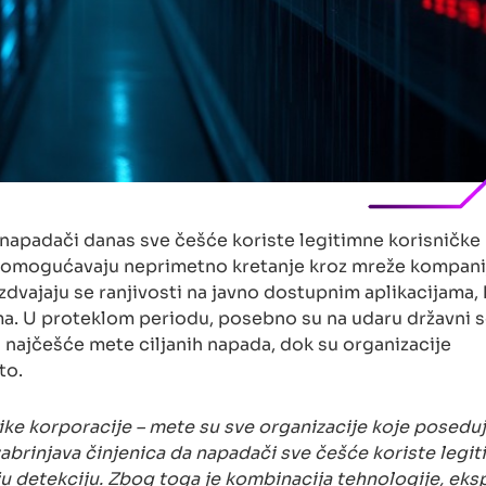
apadači danas sve češće koriste legitimne korisničke 
je omogućavaju neprimetno kretanje kroz mreže kompani
vajaju se ranjivosti na javno dostupnim aplikacijama, 
ma. U proteklom periodu, posebno su na udaru državni 
o najčešće mete ciljanih napada, dok su organizacije
to.
ike korporacije – mete su sve organizacije koje posedu
zabrinjava činjenica da napadači sve češće koriste legi
ju detekciju. Zbog toga je kombinacija tehnologije, eksp