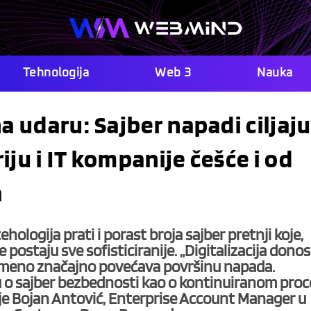
Tehnologija
Web 3
Nauka
a udaru: Sajber napadi ciljaj
iju i IT kompanije češće i od
a
tehologija prati i porast broja sajber pretnji koje,
postaju sve sofisticiranije. „Digitalizacija donos
remeno značajno povećava površinu napada.
u o sajber bezbednosti kao o kontinuiranom proc
io je Bojan Antović, Enterprise Account Manager u