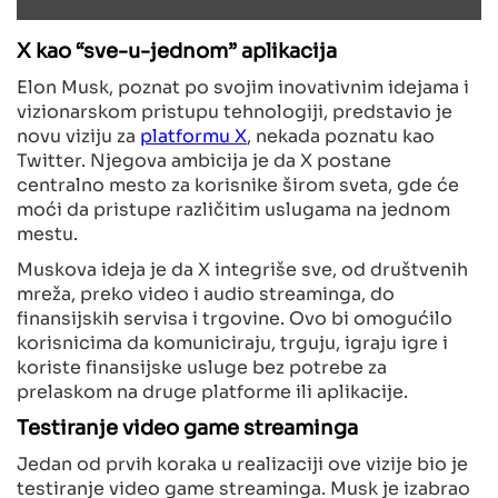
X kao “sve-u-jednom” aplikacija
Elon Musk, poznat po svojim inovativnim idejama i
vizionarskom pristupu tehnologiji, predstavio je
novu viziju za
platformu X
, nekada poznatu kao
Twitter. Njegova ambicija je da X postane
centralno mesto za korisnike širom sveta, gde će
moći da pristupe različitim uslugama na jednom
mestu.
Muskova ideja je da X integriše sve, od društvenih
mreža, preko video i audio streaminga, do
finansijskih servisa i trgovine. Ovo bi omogućilo
korisnicima da komuniciraju, trguju, igraju igre i
koriste finansijske usluge bez potrebe za
prelaskom na druge platforme ili aplikacije.
Testiranje video game streaminga
Jedan od prvih koraka u realizaciji ove vizije bio je
testiranje video game streaminga. Musk je izabrao