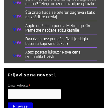
ucena? Telegram izneo ozbiljne optužbe
Šta znači kada se telefon zagreva i kako
da zaštitite uređaj
Apple ne želi da ponovi Metinu grešku:
Pametne naočare stižu kasnije
Dva dana bez punjača: Da li je stigla
baterija koju smo čekali?
Xbox postao luksuz? Nova cena
iznenadila tržište
Prijavi se na novosti.
*
Email Adresa