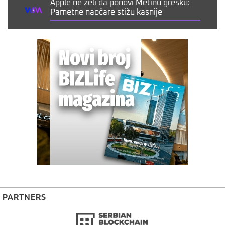
Apple ne želi da ponovi Metinu grešku:
Pametne naočare stižu kasnije
PARTNERS