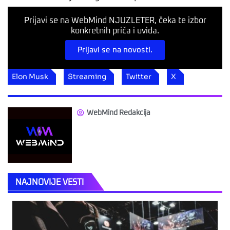
Prijavi se na WebMind NJUZLETER, čeka te izbor
konkretnih priča i uvida.
Prijavi se na novosti.
Elon Musk
Streaming
Twitter
X
WebMind Redakcija
NAJNOVIJE VESTI