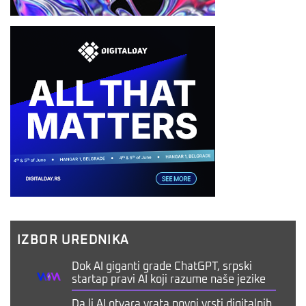
IZBOR UREDNIKA
Dok AI giganti grade ChatGPT, srpski
startap pravi AI koji razume naše jezike
Da li AI otvara vrata novoj vrsti digitalnih