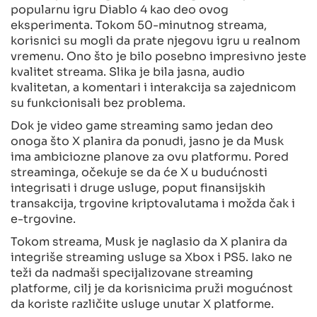
popularnu igru Diablo 4 kao deo ovog
eksperimenta. Tokom 50-minutnog streama,
korisnici su mogli da prate njegovu igru u realnom
vremenu. Ono što je bilo posebno impresivno jeste
kvalitet streama. Slika je bila jasna, audio
kvalitetan, a komentari i interakcija sa zajednicom
su funkcionisali bez problema.
Dok je video game streaming samo jedan deo
onoga što X planira da ponudi, jasno je da Musk
ima ambiciozne planove za ovu platformu. Pored
streaminga, očekuje se da će X u budućnosti
integrisati i druge usluge, poput finansijskih
transakcija, trgovine kriptovalutama i možda čak i
e-trgovine.
Tokom streama, Musk je naglasio da X planira da
integriše streaming usluge sa Xbox i PS5. Iako ne
teži da nadmaši specijalizovane streaming
platforme, cilj je da korisnicima pruži mogućnost
da koriste različite usluge unutar X platforme.