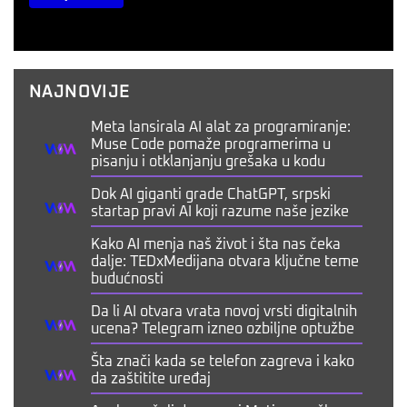
NAJNOVIJE
Meta lansirala AI alat za programiranje:
Muse Code pomaže programerima u
pisanju i otklanjanju grešaka u kodu
Dok AI giganti grade ChatGPT, srpski
startap pravi AI koji razume naše jezike
Kako AI menja naš život i šta nas čeka
dalje: TEDxMedijana otvara ključne teme
budućnosti
Da li AI otvara vrata novoj vrsti digitalnih
ucena? Telegram izneo ozbiljne optužbe
Šta znači kada se telefon zagreva i kako
da zaštitite uređaj