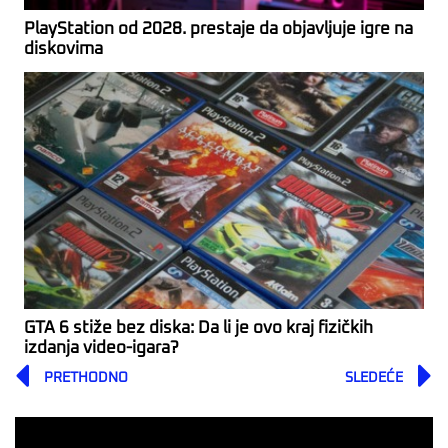
PlayStation od 2028. prestaje da objavljuje igre na
diskovima
GTA 6 stiže bez diska: Da li je ovo kraj fizičkih
izdanja video-igara?
Prev
PRETHODNO
SLEDEĆE