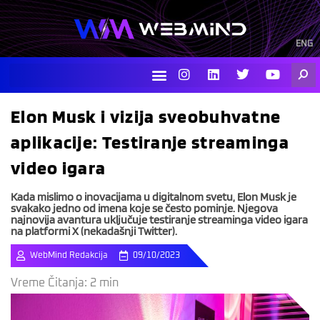
Skip
to
content
ENG
I
L
T
Y
Searc
n
i
w
o
s
n
i
u
t
k
t
t
Elon Musk i vizija sveobuhvatne
a
e
t
u
g
d
e
b
aplikacije: Testiranje streaminga
r
i
r
e
a
n
video igara
m
Kada mislimo o inovacijama u digitalnom svetu, Elon Musk je
svakako jedno od imena koje se često pominje. Njegova
najnovija avantura uključuje testiranje streaminga video igara
na platformi X (nekadašnji Twitter).
WebMind Redakcija
09/10/2023
Vreme Čitanja:
2
min