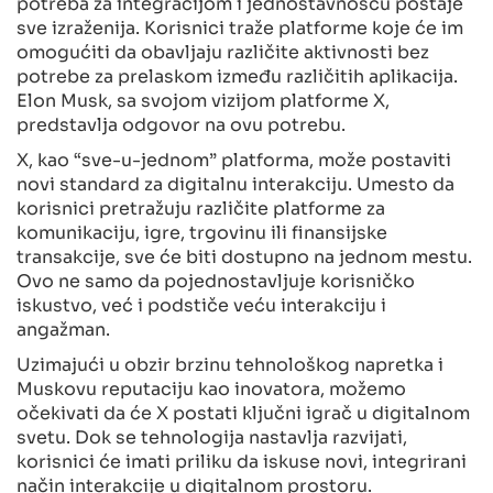
potreba za integracijom i jednostavnošću postaje
sve izraženija. Korisnici traže platforme koje će im
omogućiti da obavljaju različite aktivnosti bez
potrebe za prelaskom između različitih aplikacija.
Elon Musk, sa svojom vizijom platforme X,
predstavlja odgovor na ovu potrebu.
X, kao “sve-u-jednom” platforma, može postaviti
novi standard za digitalnu interakciju. Umesto da
korisnici pretražuju različite platforme za
komunikaciju, igre, trgovinu ili finansijske
transakcije, sve će biti dostupno na jednom mestu.
Ovo ne samo da pojednostavljuje korisničko
iskustvo, već i podstiče veću interakciju i
angažman.
Uzimajući u obzir brzinu tehnološkog napretka i
Muskovu reputaciju kao inovatora, možemo
očekivati da će X postati ključni igrač u digitalnom
svetu. Dok se tehnologija nastavlja razvijati,
korisnici će imati priliku da iskuse novi, integrirani
način interakcije u digitalnom prostoru.