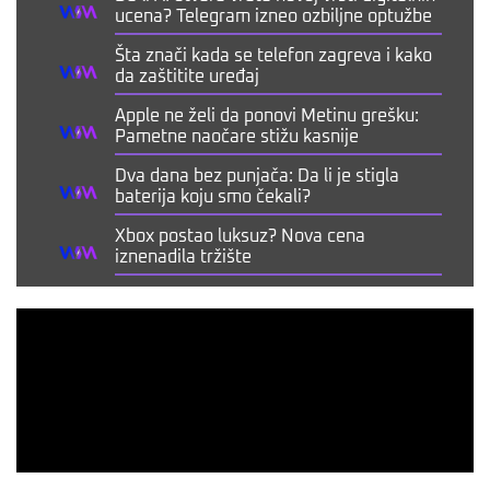
ucena? Telegram izneo ozbiljne optužbe
Šta znači kada se telefon zagreva i kako
da zaštitite uređaj
Apple ne želi da ponovi Metinu grešku:
Pametne naočare stižu kasnije
Dva dana bez punjača: Da li je stigla
baterija koju smo čekali?
Xbox postao luksuz? Nova cena
iznenadila tržište