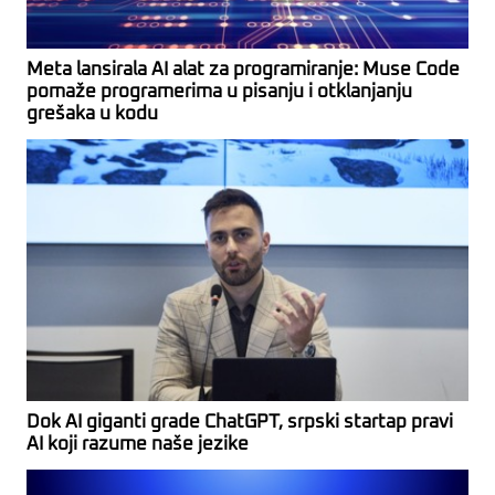
Meta lansirala AI alat za programiranje: Muse Code
pomaže programerima u pisanju i otklanjanju
grešaka u kodu
Dok AI giganti grade ChatGPT, srpski startap pravi
AI koji razume naše jezike