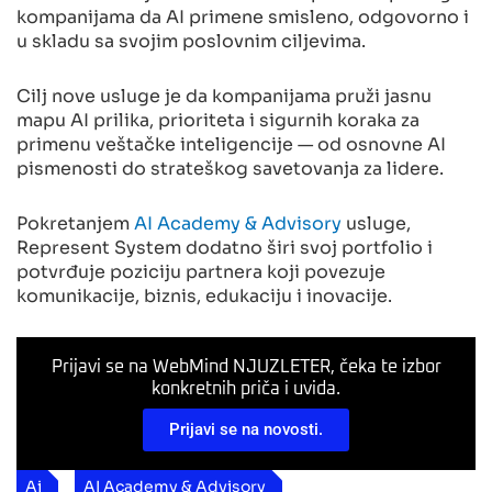
kompanijama da AI primene smisleno, odgovorno i
u skladu sa svojim poslovnim ciljevima.
Cilj nove usluge je da kompanijama pruži jasnu
mapu AI prilika, prioriteta i sigurnih koraka za
primenu veštačke inteligencije — od osnovne AI
pismenosti do strateškog savetovanja za lidere.
Pokretanjem
AI Academy & Advisory
usluge,
Represent System dodatno širi svoj portfolio i
potvrđuje poziciju partnera koji povezuje
komunikacije, biznis, edukaciju i inovacije.
Prijavi se na WebMind NJUZLETER, čeka te izbor
konkretnih priča i uvida.
Prijavi se na novosti.
Ai
AI Academy & Advisory