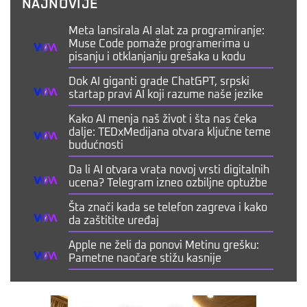
NAJNOVIJE
Meta lansirala AI alat za programiranje:
Muse Code pomaže programerima u
pisanju i otklanjanju grešaka u kodu
Dok AI giganti grade ChatGPT, srpski
startap pravi AI koji razume naše jezike
Kako AI menja naš život i šta nas čeka
dalje: TEDxMedijana otvara ključne teme
budućnosti
Da li AI otvara vrata novoj vrsti digitalnih
ucena? Telegram izneo ozbiljne optužbe
Šta znači kada se telefon zagreva i kako
da zaštitite uređaj
Apple ne želi da ponovi Metinu grešku:
Pametne naočare stižu kasnije