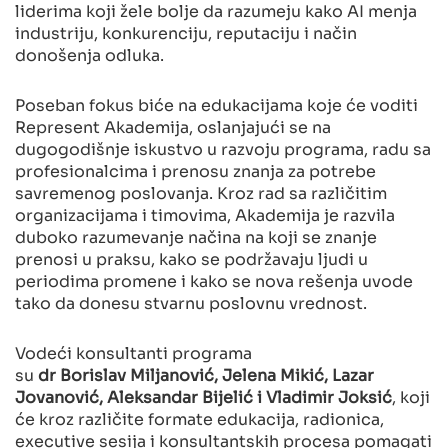
liderima koji žele bolje da razumeju kako AI menja
industriju, konkurenciju, reputaciju i način
donošenja odluka.
Poseban fokus biće na edukacijama koje će voditi
Represent Akademija, oslanjajući se na
dugogodišnje iskustvo u razvoju programa, radu sa
profesionalcima i prenosu znanja za potrebe
savremenog poslovanja. Kroz rad sa različitim
organizacijama i timovima, Akademija je razvila
duboko razumevanje načina na koji se znanje
prenosi u praksu, kako se podržavaju ljudi u
periodima promene i kako se nova rešenja uvode
tako da donesu stvarnu poslovnu vrednost.
Vodeći konsultanti programa
su
dr
Borislav Miljanović, Jelena Mikić, Lazar
Jovanović, Aleksandar Bijelić i Vladimir Joksić
, koji
će kroz različite formate edukacija, radionica,
executive sesija i konsultantskih procesa pomagati