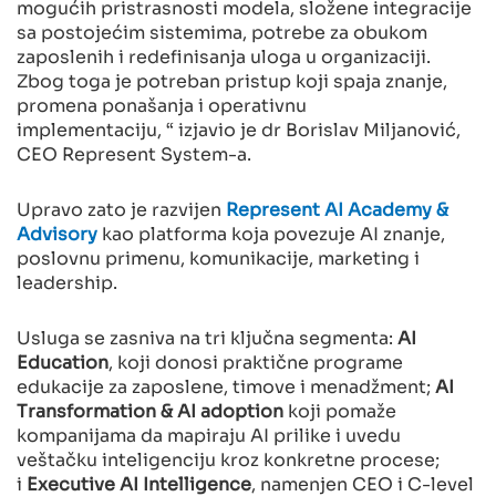
mogućih pristrasnosti modela, složene integracije
sa postojećim sistemima, potrebe za obukom
zaposlenih i redefinisanja uloga u organizaciji.
Zbog toga je potreban pristup koji spaja znanje,
promena ponašanja i operativnu
implementaciju, “ izjavio je dr Borislav Miljanović,
CEO Represent System-a.
Upravo zato je razvijen
Represent AI Academy &
Advisory
kao platforma koja povezuje AI znanje,
poslovnu primenu, komunikacije, marketing i
leadership.
Usluga se zasniva na tri ključna segmenta:
AI
Education
, koji donosi praktične programe
edukacije za zaposlene, timove i menadžment;
AI
Transformation & AI adoption
koji pomaže
kompanijama da mapiraju AI prilike i uvedu
veštačku inteligenciju kroz konkretne procese;
i
Executive AI Intelligence
, namenjen CEO i C-level