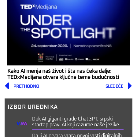
Kako AI menja naš život i šta nas čeka dalje:
TEDxMedijana otvara ključne teme budućnosti
Prev
PRETHODNO
SLEDEĆE
IZBOR UREDNIKA
Dok AI giganti grade ChatGPT, srpski
startap pravi AI koji razume naše jezike
Da li AI otvara vrata novoj vrsti digitalnih