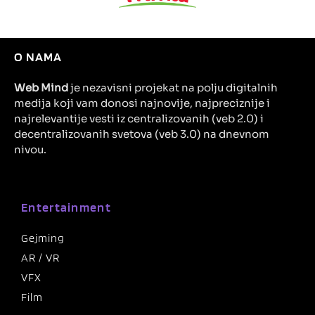
O NAMA
Web Mind
je nezavisni projekat na polju digitalnih
medija koji vam donosi najnovije, najpreciznije i
najrelevantije vesti iz centralizovanih (veb 2.0) i
decentralizovanih svetova (veb 3.0) na dnevnom
nivou.
Entertainment
Gejming
AR / VR
VFX
Film