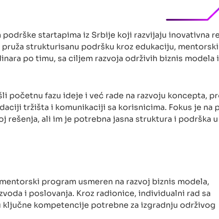
podrške startapima iz Srbije koji razvijaju inovativna r
pruža strukturisanu podršku kroz edukaciju, mentorski 
ara po timu, sa ciljem razvoja održivih biznis modela i
li početnu fazu ideje i već rade na razvoju koncepta, p
idaciji tržišta i komunikaciji sa korisnicima. Fokus je na
j rešenja, ali im je potrebna jasna struktura i podrška u
i mentorski program usmeren na razvoj biznis modela,
oizvoda i poslovanja. Kroz radionice, individualni rad sa
ju ključne kompetencije potrebne za izgradnju održivog