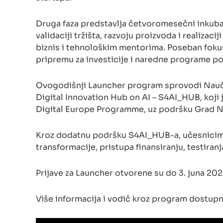
Druga faza predstavlja četvoromesečni inkuba
validaciji tržišta, razvoju proizvoda i realizaci
biznis i tehnološkim mentorima. Poseban fokus s
pripremu za investicije i naredne programe p
Ovogodišnji Launcher program sprovodi Naučn
Digital Innovation Hub on AI – S4AI_HUB, koj
Digital Europe Programme, uz podršku Grad Ni
Kroz dodatnu podršku S4AI_HUB-a, učesnicima 
transformacije, pristupa finansiranju, testir
Prijave za Launcher otvorene su do 3. juna 20
Više informacija i vodič kroz program dostupni