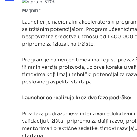
Share
Magnific
Launcher je nacionalni akceleratorski program 
sa tržišnim potencijalom. Program učesnicima 
bespovratna sredstva u iznosu od 1.400.000 din
pripreme za izlazak na tržište.
Program je namenjen timovima koji su prevaziš
ili ranih verzija proizvoda, uz prve korake u val
timovima koji imaju tehnički potencijal za razvo
poslovnog aspekta startapa.
Launcher se realizuje kroz dve faze podrške:
Prva faza podrazumeva intenzivan edukativni 
validaciju tržišta i pripremu za dalji razvoj pr
mentorima i praktične zadatke, timovi razvija
startapa.