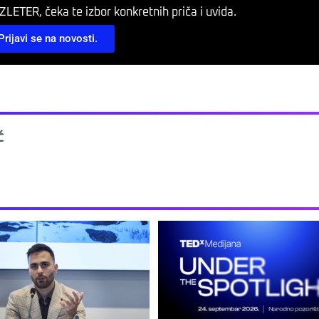
LETER, čeka te izbor konkretnih priča i uvida.
Prijavi se na novosti.
ć