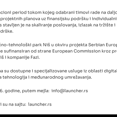
cioni period tokom kojeg odabrani timovi rade na daljo
ji projektnih planova uz finansijsku podršku i individualni
tavljen je na skaliranje poslovanja, izlazak na tržište i
odrške.
o-tehnološki park Niš u okviru projekta Serbian Eur
i je sufinansiran od strane European Commission kroz 
š i kompanije Fazi.
su dostupne i specijalizovane usluge iz oblasti digita
anja tehnologija i međunarodnog umrežavanja.
26. godine, putem mejla:
info@launcher.rs
 su na sajtu: launcher.rs