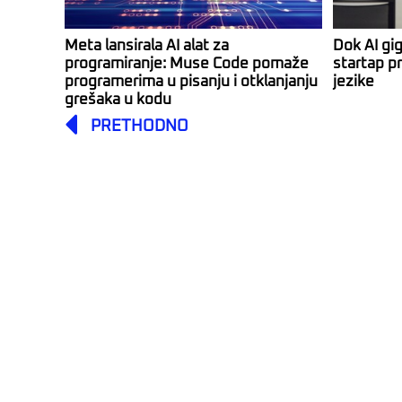
Meta lansirala AI alat za
Dok AI gi
programiranje: Muse Code pomaže
startap pr
programerima u pisanju i otklanjanju
jezike
grešaka u kodu
Prev
PRETHODNO