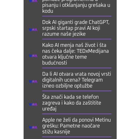
pisanju i otklanjanju grešaka u
kodu
Dok AI giganti grade ChatGPT,
srpski startap pravi AI koji
razume naše jezike
Kako AI menja naš život i šta
nas čeka dalje: TEDxMedijana
otvara ključne teme
budućnosti
Da li AI otvara vrata novoj vrsti
digitalnih ucena? Telegram
izneo ozbiljne optužbe
Šta znači kada se telefon
zagreva i kako da zaštitite
uređaj
Apple ne želi da ponovi Metinu
grešku: Pametne naočare
stižu kasnije