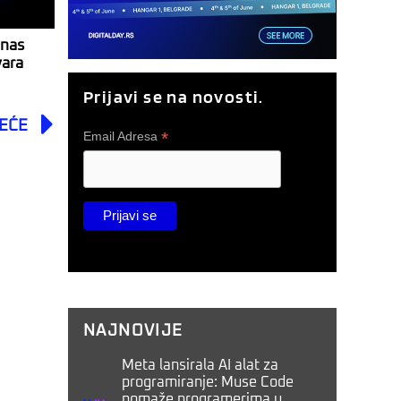
 nas
vara
Prijavi se na novosti.
Next
EĆE
*
Email Adresa
NAJNOVIJE
Meta lansirala AI alat za
programiranje: Muse Code
pomaže programerima u