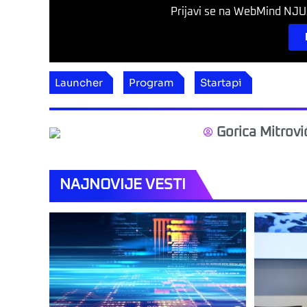
Prijavi se na WebMind NJUZ
Launcher
Program
Startapi
Gorica Mitrovi
NAJNOVIJE VESTI