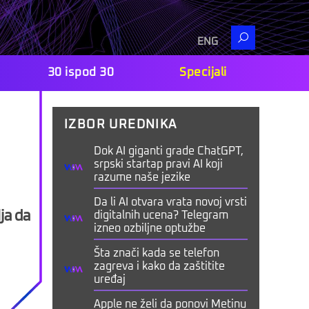
Search
ENG
30 ispod 30
Specijali
IZBOR UREDNIKA
Dok AI giganti grade ChatGPT,
srpski startap pravi AI koji
razume naše jezike
Da li AI otvara vrata novoj vrsti
ja da
digitalnih ucena? Telegram
izneo ozbiljne optužbe
Šta znači kada se telefon
zagreva i kako da zaštitite
uređaj
Apple ne želi da ponovi Metinu