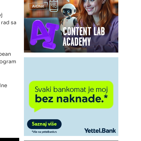
j
 rad sa
opean
program
lne