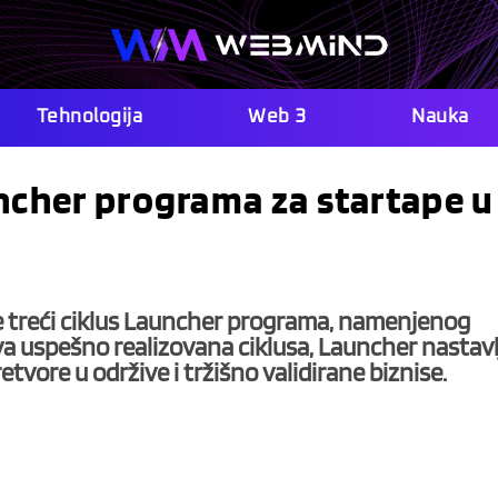
Tehnologija
Web 3
Nauka
uncher programa za startape u
 treći ciklus Launcher programa, namenjenog
va uspešno realizovana ciklusa, Launcher nastavl
tvore u održive i tržišno validirane biznise.