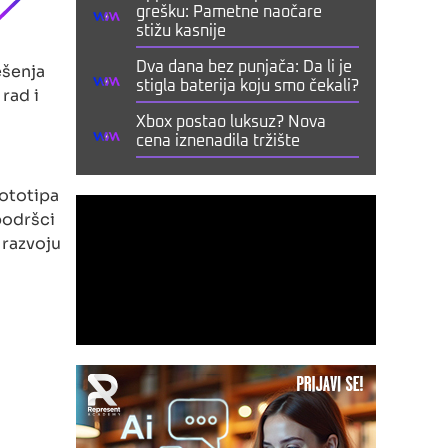
grešku: Pametne naočare
stižu kasnije
ešenja
Dva dana bez punjača: Da li je
stigla baterija koju smo čekali?
rad i
Xbox postao luksuz? Nova
cena iznenadila tržište
rototipa
 podršci
 razvoju