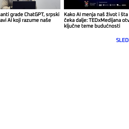
ganti grade ChatGPT, srpski
Kako AI menja naš život i šta
avi AI koji razume naše
čeka dalje: TEDxMedijana ot
ključne teme budućnosti
SLED