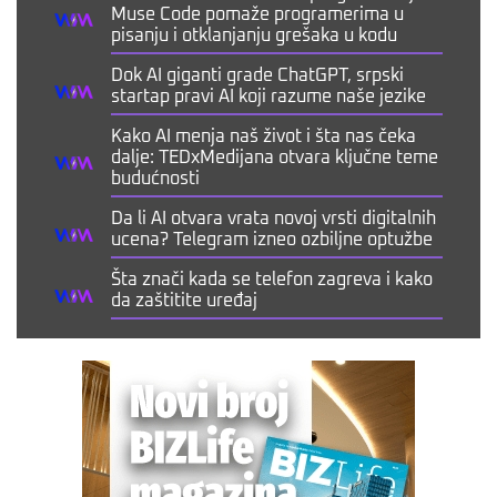
Muse Code pomaže programerima u
pisanju i otklanjanju grešaka u kodu
Dok AI giganti grade ChatGPT, srpski
startap pravi AI koji razume naše jezike
Kako AI menja naš život i šta nas čeka
dalje: TEDxMedijana otvara ključne teme
budućnosti
Da li AI otvara vrata novoj vrsti digitalnih
ucena? Telegram izneo ozbiljne optužbe
Šta znači kada se telefon zagreva i kako
da zaštitite uređaj