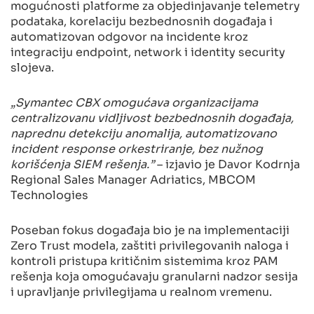
mogućnosti platforme za objedinjavanje telemetry
podataka, korelaciju bezbednosnih događaja i
automatizovan odgovor na incidente kroz
integraciju endpoint, network i identity security
slojeva.
„Symantec CBX omogućava organizacijama
centralizovanu vidljivost bezbednosnih događaja,
naprednu detekciju anomalija, automatizovano
incident response orkestriranje, bez nužnog
korišćenja SIEM rešenja.”
– izjavio je Davor Kodrnja
Regional Sales Manager Adriatics, MBCOM
Technologies
Poseban fokus događaja bio je na implementaciji
Zero Trust modela, zaštiti privilegovanih naloga i
kontroli pristupa kritičnim sistemima kroz PAM
rešenja koja omogućavaju granularni nadzor sesija
i upravljanje privilegijama u realnom vremenu.