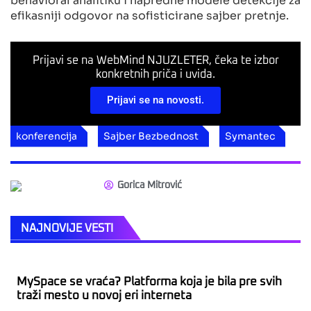
efikasniji odgovor na sofisticirane sajber pretnje.
Prijavi se na WebMind NJUZLETER, čeka te izbor
konkretnih priča i uvida.
Prijavi se na novosti.
konferencija
Sajber Bezbednost
Symantec
Gorica Mitrović
NAJNOVIJE VESTI
MySpace se vraća? Platforma koja je bila pre svih
traži mesto u novoj eri interneta