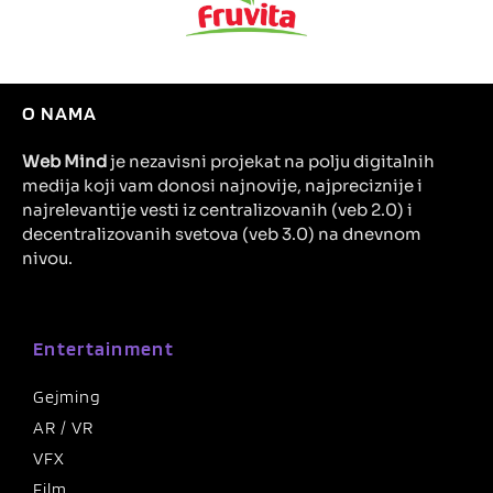
O NAMA
Web Mind
je nezavisni projekat na polju digitalnih
medija koji vam donosi najnovije, najpreciznije i
najrelevantije vesti iz centralizovanih (veb 2.0) i
decentralizovanih svetova (veb 3.0) na dnevnom
nivou.
Entertainment
Gejming
AR / VR
VFX
Film