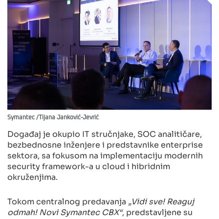
Symantec /Tijana Janković-Jevrić
Događaj je okupio IT stručnjake, SOC analitičare,
bezbednosne inženjere i predstavnike enterprise
sektora, sa fokusom na implementaciju modernih
security framework-a u cloud i hibridnim
okruženjima.
Tokom centralnog predavanja
„Vidi sve! Reaguj
odmah! Novi Symantec CBX“
, predstavljene su