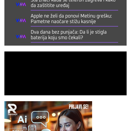
Šta znači kada se telefon zagreva i kako
da zaštitite uređaj
Apple ne želi da ponovi Metinu grešku:
Pametne naočare stižu kasnije
Dva dana bez punjača: Da li je stigla
baterija koju smo čekali?