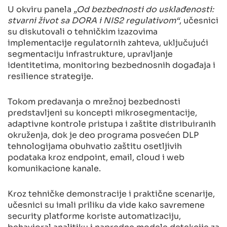
U okviru panela
„Od bezbednosti do usklađenosti:
stvarni život sa DORA i NIS2 regulativom“
, učesnici
su diskutovali o tehničkim izazovima
implementacije regulatornih zahteva, uključujući
segmentaciju infrastrukture, upravljanje
identitetima, monitoring bezbednosnih događaja i
resilience strategije.
Tokom predavanja o mrežnoj bezbednosti
predstavljeni su koncepti mikrosegmentacije,
adaptivne kontrole pristupa i zaštite distribuiranih
okruženja, dok je deo programa posvećen DLP
tehnologijama obuhvatio zaštitu osetljivih
podataka kroz endpoint, email, cloud i web
komunikacione kanale.
Kroz tehničke demonstracije i praktične scenarije,
učesnici su imali priliku da vide kako savremene
security platforme koriste automatizaciju,
behavioral analitiku i napredne modele detekcije za