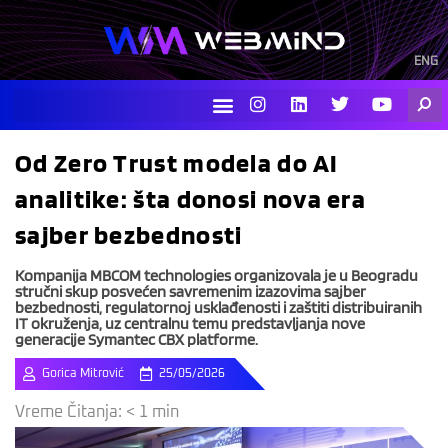
Skip
to
content
ENG
I
L
T
Y
Searc
n
i
w
o
s
n
i
u
t
k
t
t
Od Zero Trust modela do AI
a
e
t
u
g
d
e
b
analitike: šta donosi nova era
r
i
r
e
a
n
sajber bezbednosti
m
Kompanija MBCOM technologies organizovala je u Beogradu
stručni skup posvećen savremenim izazovima sajber
bezbednosti, regulatornoj usklađenosti i zaštiti distribuiranih
IT okruženja, uz centralnu temu predstavljanja nove
generacije Symantec CBX platforme.
Gorica Mitrović
25/05/2026
Vreme Čitanja:
< 1
min