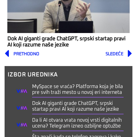
Dok AI giganti grade ChatGPT, srpski startap pravi
AI koji razume naše jezike
Prev
PRETHODNO
SLEDEĆE
IZBOR UREDNIKA
MySpace se vraća? Platforma koja je bila
pre svih traži mesto u novoj eri interneta
Dok AI giganti grade ChatGPT, srpski
startap pravi AI koji razume naše jezike
Da li AI otvara vrata novoj vrsti digitalnih
ucena? Telegram izneo ozbiljne optužbe