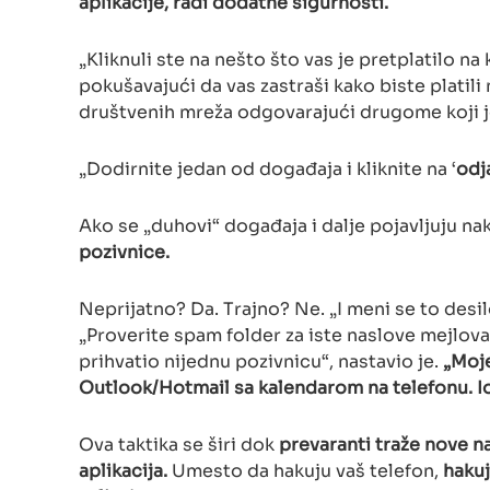
aplikacije, radi dodatne sigurnosti.
„Kliknuli ste na nešto što vas je pretplatilo n
pokušavajući da vas zastraši kako biste platili 
društvenih mreža odgovarajući drugome koji j
„Dodirnite jedan od događaja i kliknite na ‘
odj
Ako se „duhovi“ događaja i dalje pojavljuju n
pozivnice.
Neprijatno? Da. Trajno? Ne. „I meni se to desilo
„Proverite spam folder za iste naslove mejlov
prihvatio nijednu pozivnicu“, nastavio je.
„Moje
Outlook/Hotmail sa kalendarom na telefonu. Io
Ova taktika se širi dok
prevaranti traže nove 
aplikacija.
Umesto da hakuju vaš telefon,
hakuj