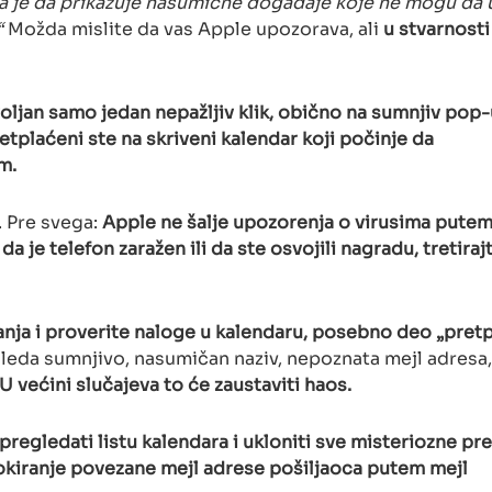
a je da prikazuje nasumične događaje koje ne mogu da
“
Možda mislite da vas Apple upozorava, ali
u stvarnost
ljan samo jedan nepažljiv klik, obično na sumnjiv pop-u
etplaćeni ste na skriveni kalendar koji počinje da
m.
. Pre svega:
Apple ne šalje upozorenja o virusima pute
a je telefon zaražen ili da ste osvojili nagradu, tretiraj
nja i proverite naloge u kalendaru, posebno deo „pret
leda sumnjivo, nasumičan naziv, nepoznata mejl adresa,
 U većini slučajeva to će zaustaviti haos.
pregledati listu kalendara i ukloniti sve misteriozne pr
okiranje povezane mejl adrese pošiljaoca putem mejl