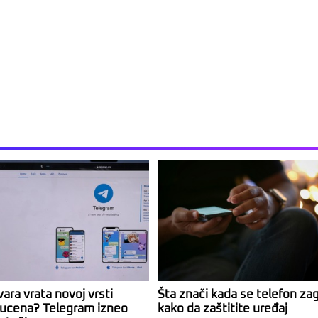
tvara vrata novoj vrsti
Šta znači kada se telefon zag
h ucena? Telegram izneo
kako da zaštitite uređaj