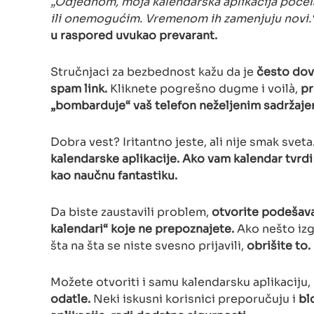
„Odjednom, moja kalendarska aplikacija počel
ili onemogućim. Vremenom ih zamenjuju novi.
u raspored uvukao prevarant.
Stručnjaci za bezbednost kažu da je
često dovo
spam link.
Kliknete pogrešno dugme i voilà,
pr
„bombarduje“ vaš telefon neželjenim sadržaje
Dobra vest? Iritantno jeste, ali nije smak sveta
kalendarske aplikacije. Ako vam kalendar tvrdi d
kao naučnu fantastiku.
Da biste zaustavili problem,
otvorite podešava
kalendari“ koje ne prepoznajete.
Ako nešto izg
šta na šta se niste svesno prijavili,
obrišite to.
Možete otvoriti i samu kalendarsku aplikaciju,
odatle.
Neki iskusni korisnici preporučuju i
bl