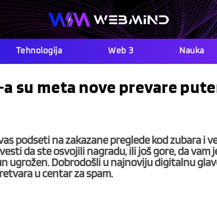
Tehnologija
Web 3
Nauka
e-a su meta nove prevare put
vas podseti na zakazane preglede kod zubara i ve
sti da ste osvojili nagradu, ili još gore, da vam j
un ugrožen. Dobrodošli u najnoviju digitalnu glav
retvara u centar za spam.