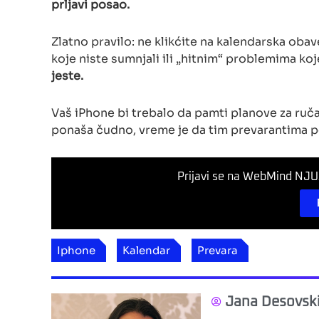
prljavi posao.
Zlatno pravilo: ne klikćite na kalendarska oba
koje niste sumnjali ili „hitnim“ problemima koje
jeste.
Vaš iPhone bi trebalo da pamti planove za ruča
ponaša čudno, vreme je da tim prevarantima p
Prijavi se na WebMind NJUZ
Iphone
Kalendar
Prevara
Jana Desovsk