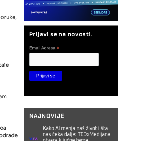
poruke,
Prijavi se na novosti.
*
Email Adresa
tale
sam
NAJNOVIJE
ica
Kako AI menja naš život i šta
 odrade
nas čeka dalje: TEDxMedijana
otvara ključne teme