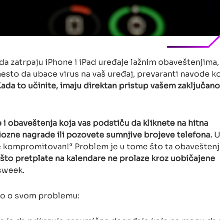
da zatrpaju iPhone i iPad uređaje lažnim obaveštenjima
esto da ubace virus na vaš uređaj, prevaranti navode k
ada to učinite, imaju direktan pristup vašem zaključan
 i obaveštenja koja vas podstiču da kliknete na hitna
zne nagrade ili pozovete sumnjive brojeve telefona.
U
 je kompromitovan!“ Problem je u tome što ta obavešte
 što pretplate na kalendare ne prolaze kroz uobičajene
sweek.
ao o svom problemu: