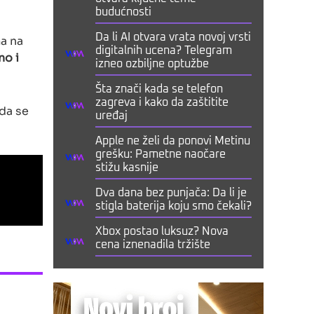
budućnosti
Da li AI otvara vrata novoj vrsti
ma na
digitalnih ucena? Telegram
no i
izneo ozbiljne optužbe
Šta znači kada se telefon
zagreva i kako da zaštitite
 da se
uređaj
Apple ne želi da ponovi Metinu
grešku: Pametne naočare
stižu kasnije
Dva dana bez punjača: Da li je
stigla baterija koju smo čekali?
Xbox postao luksuz? Nova
cena iznenadila tržište