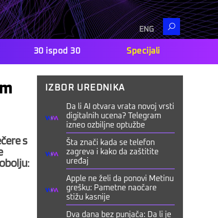
Search
ENG
30 ispod 30
Specijali
em
IZBOR UREDNIKA
Da li AI otvara vrata novoj vrsti
digitalnih ucena? Telegram
izneo ozbiljne optužbe
čere s
Šta znači kada se telefon
e
zagreva i kako da zaštitite
obolju:
uređaj
Apple ne želi da ponovi Metinu
grešku: Pametne naočare
stižu kasnije
Dva dana bez punjača: Da li je