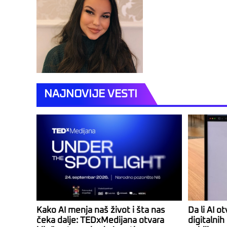
NAJNOVIJE VESTI
Kako AI menja naš život i šta nas
Da li AI o
čeka dalje: TEDxMedijana otvara
digitalni