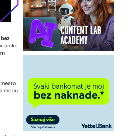
,
bez
orisnike
om
mesto
nja mogu