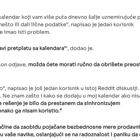
a kalendar koji vam više puta dnevno šalje uznemirujuće 
nešto ili dali lične podatke“, napisao je jedan korisnik
e imao isti problem.
avi pretplatu sa kalendara’
“, dodao je.
akon odjave,
možda ćete morati ručno da obrišete preos
“, napisao je još jedan korisnik u istoj Reddit diskusiji.
a. Ne znam zašto i kako se dodaju u moj kalendar ako ni
 rešenje je bilo da prestanem da sinhronizujem
nako ga nisam koristio.“
načine da zaobiđu pojačane bezbednosne mere prodavn
u vaše navike, oslanjajući se na radoznalost i paniku da