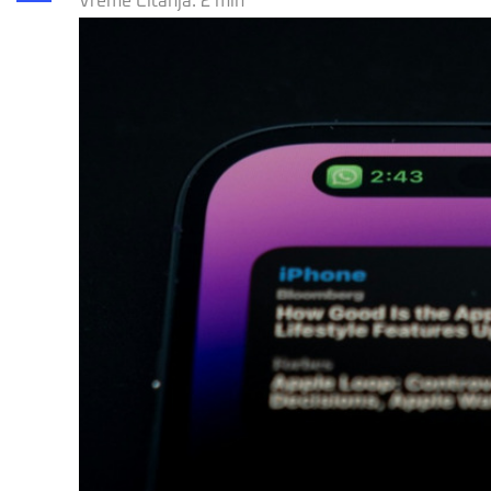
Vreme Čitanja:
2
min
Share