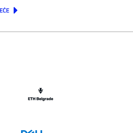
Next
EĆE