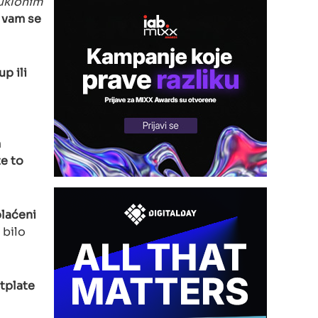
 uklonim
i vam se
p ili
m
te to
plaćeni
 bilo
etplate