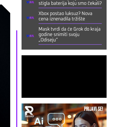
stigla baterija koju smo čekali?
Xbox postao luksuz? Nova
cena iznenadila tržište
Mask tvrdi da će Grok do kraja
godine snimiti svoju
„Odiseju“