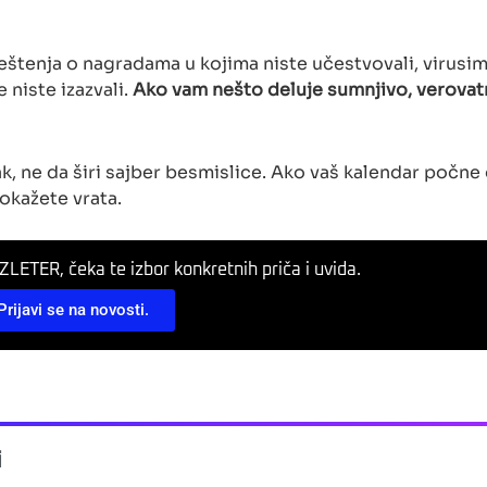
veštenja o nagradama u kojima niste učestvovali, virusi
 niste izazvali.
Ako vam nešto deluje sumnjivo, verovat
k, ne da širi sajber besmislice. Ako vaš kalendar počne
okažete vrata.
LETER, čeka te izbor konkretnih priča i uvida.
Prijavi se na novosti.
i