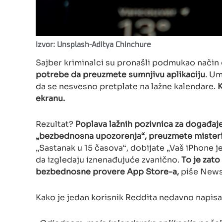
Izvor: Unsplash-Aditya Chinchure
Sajber kriminalci su pronašli podmukao način 
potrebe da preuzmete sumnjivu aplikaciju
. Um
da se nesvesno pretplate na lažne kalendare.
K
ekranu.
Rezultat?
Poplava lažnih pozivnica za događaje
„bezbednosna upozorenja“, preuzmete misterio
„Sastanak u 15 časova“, dobijate „Vaš iPhone
da izgledaju iznenađujuće zvanično.
To je zato
bezbednosne provere App Store-a,
piše New
Kako je jedan korisnik Reddita nedavno napis