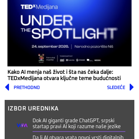
Kako AI menja naš život i šta nas čeka dalje:
TEDxMedijana otvara ključne teme budućnosti
Prev
PRETHODNO
SLEDEĆE
IZBOR UREDNIKA
Dok AI giganti grade ChatGPT, srpski
startap pravi AI koji razume naše jezike
Da li AI otvara vrata novoj vrsti digitalnih