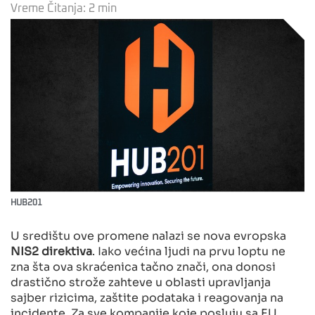
Vreme Čitanja:
2
min
HUB201
U središtu ove promene nalazi se nova evropska
NIS2 direktiva
. Iako većina ljudi na prvu loptu ne
zna šta ova skraćenica tačno znači, ona donosi
drastično strože zahteve u oblasti upravljanja
sajber rizicima, zaštite podataka i reagovanja na
incidente. Za sve kompanije koje posluju sa EU,