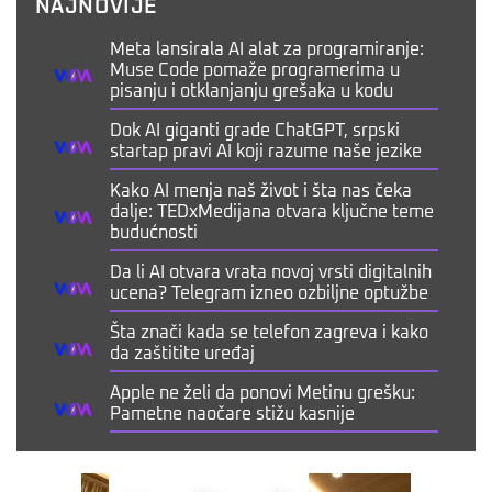
NAJNOVIJE
Meta lansirala AI alat za programiranje:
Muse Code pomaže programerima u
pisanju i otklanjanju grešaka u kodu
Dok AI giganti grade ChatGPT, srpski
startap pravi AI koji razume naše jezike
Kako AI menja naš život i šta nas čeka
dalje: TEDxMedijana otvara ključne teme
budućnosti
Da li AI otvara vrata novoj vrsti digitalnih
ucena? Telegram izneo ozbiljne optužbe
Šta znači kada se telefon zagreva i kako
da zaštitite uređaj
Apple ne želi da ponovi Metinu grešku:
Pametne naočare stižu kasnije