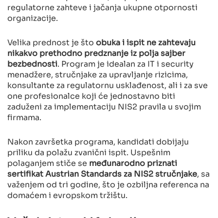
regulatorne zahteve i jačanja ukupne otpornosti
organizacije.
Velika prednost je što
obuka i ispit ne zahtevaju
nikakvo prethodno predznanje iz polja sajber
bezbednosti
. Program je idealan za IT i security
menadžere, stručnjake za upravljanje rizicima,
konsultante za regulatornu usklađenost, ali i za sve
one profesionalce koji će jednostavno biti
zaduženi za implementaciju NIS2 pravila u svojim
firmama.
Nakon završetka programa, kandidati dobijaju
priliku da polažu zvanični ispit. Uspešnim
polaganjem stiče se
međunarodno priznati
sertifikat Austrian Standards za NIS2 stručnjake
, sa
važenjem od tri godine, što je ozbiljna referenca na
domaćem i evropskom tržištu.