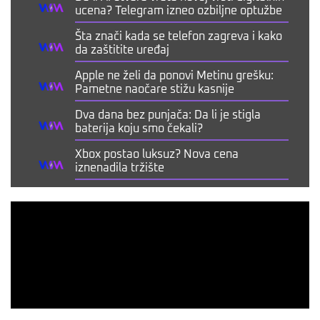
ucena? Telegram izneo ozbiljne optužbe
Šta znači kada se telefon zagreva i kako
da zaštitite uređaj
Apple ne želi da ponovi Metinu grešku:
Pametne naočare stižu kasnije
Dva dana bez punjača: Da li je stigla
baterija koju smo čekali?
Xbox postao luksuz? Nova cena
iznenadila tržište