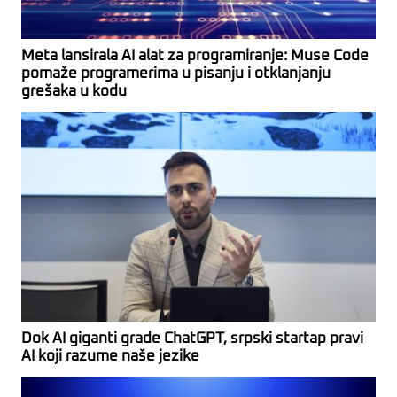
Meta lansirala AI alat za programiranje: Muse Code
pomaže programerima u pisanju i otklanjanju
grešaka u kodu
Dok AI giganti grade ChatGPT, srpski startap pravi
AI koji razume naše jezike