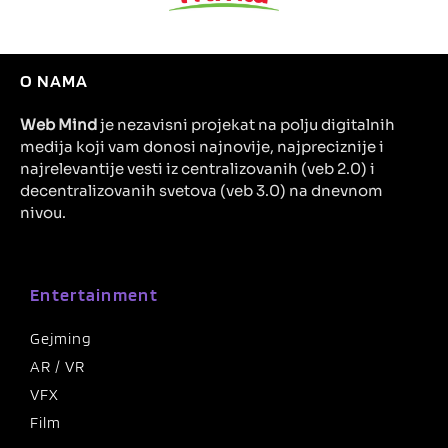
O NAMA
Web Mind
je nezavisni projekat na polju digitalnih
medija koji vam donosi najnovije, najpreciznije i
najrelevantije vesti iz centralizovanih (veb 2.0) i
decentralizovanih svetova (veb 3.0) na dnevnom
nivou.
Entertainment
Gejming
AR / VR
VFX
Film