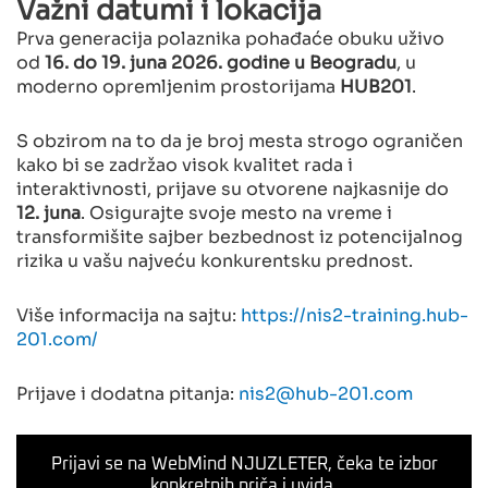
Važni datumi i lokacija
Prva generacija polaznika pohađaće obuku uživo
od
16. do 19. juna 2026. godine u Beogradu
, u
moderno opremljenim prostorijama
HUB201
.
S obzirom na to da je broj mesta strogo ograničen
kako bi se zadržao visok kvalitet rada i
interaktivnosti, prijave su otvorene najkasnije do
12. juna
. Osigurajte svoje mesto na vreme i
transformišite sajber bezbednost iz potencijalnog
rizika u vašu najveću konkurentsku prednost.
Više informacija na sajtu:
https://nis2-training.hub-
201.com/
Prijave i dodatna pitanja:
nis2@hub-201.com
Prijavi se na WebMind NJUZLETER, čeka te izbor
konkretnih priča i uvida.