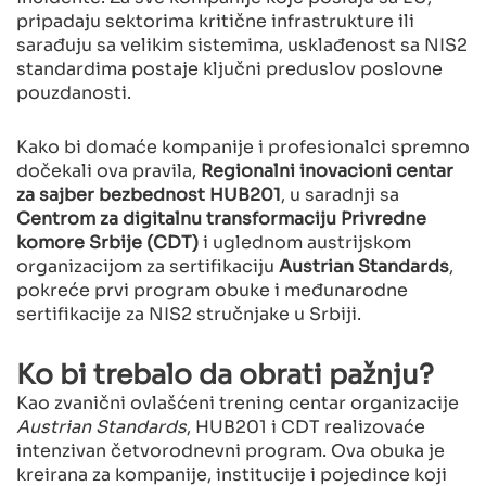
pripadaju sektorima kritične infrastrukture ili
sarađuju sa velikim sistemima, usklađenost sa NIS2
standardima postaje ključni preduslov poslovne
pouzdanosti.
Kako bi domaće kompanije i profesionalci spremno
dočekali ova pravila,
Regionalni inovacioni centar
za sajber bezbednost HUB201
, u saradnji sa
Centrom za digitalnu transformaciju Privredne
komore Srbije (CDT)
i uglednom austrijskom
organizacijom za sertifikaciju
Austrian Standards
,
pokreće prvi program obuke i međunarodne
sertifikacije za NIS2 stručnjake u Srbiji.
Ko bi trebalo da obrati pažnju?
Kao zvanični ovlašćeni trening centar organizacije
Austrian Standards
, HUB201 i CDT realizovaće
intenzivan četvorodnevni program. Ova obuka je
kreirana za kompanije, institucije i pojedince koji