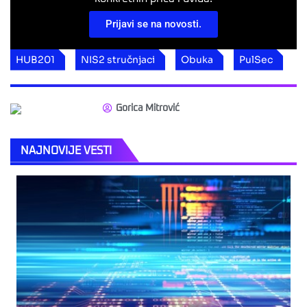
Prijavi se na novosti.
HUB201
NIS2 stručnjaci
Obuka
PulSec
Gorica Mitrović
NAJNOVIJE VESTI