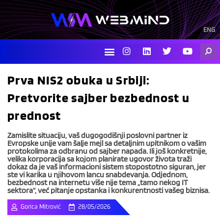
Skip
to
content
ENG
I
L
T
Y
Searc
n
i
w
o
s
n
i
u
t
k
t
t
Prva NIS2 obuka u Srbiji:
a
e
t
u
g
d
e
b
Pretvorite sajber bezbednost u
r
i
r
e
a
n
prednost
m
Zamislite situaciju, vaš dugogodišnji poslovni partner iz
Evropske unije vam šalje mejl sa detaljnim upitnikom o vašim
protokolima za odbranu od sajber napada. Ili još konkretnije,
velika korporacija sa kojom planirate ugovor života traži
dokaz da je vaš informacioni sistem stopostotno siguran, jer
ste vi karika u njihovom lancu snabdevanja. Odjednom,
bezbednost na internetu više nije tema „tamo nekog IT
sektora“, već pitanje opstanka i konkurentnosti vašeg biznisa.
Gorica Mitrović
28/05/2026