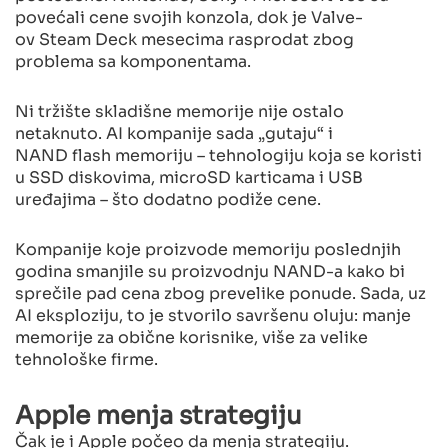
povećali cene svojih konzola, dok je Valve-
ov Steam Deck mesecima rasprodat zbog
problema sa komponentama.
Ni tržište skladišne memorije nije ostalo
netaknuto. AI kompanije sada „gutaju“ i
NAND flash memoriju – tehnologiju koja se koristi
u SSD diskovima, microSD karticama i USB
uređajima – što dodatno podiže cene.
Kompanije koje proizvode memoriju poslednjih
godina smanjile su proizvodnju NAND-a kako bi
sprečile pad cena zbog prevelike ponude. Sada, uz
AI eksploziju, to je stvorilo savršenu oluju: manje
memorije za obične korisnike, više za velike
tehnološke firme.
Apple menja strategiju
Čak je i Apple počeo da menja strategiju.