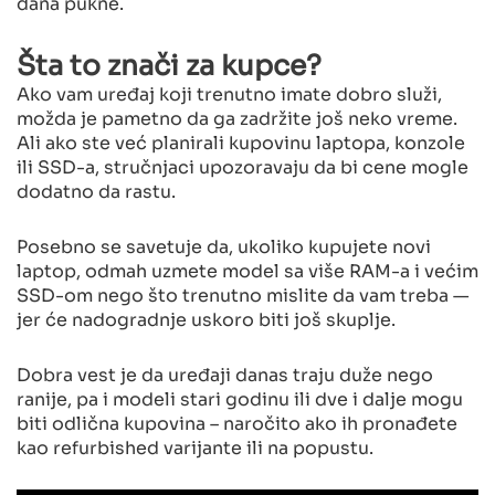
dana pukne.
Šta to znači za kupce?
Ako vam uređaj koji trenutno imate dobro služi,
možda je pametno da ga zadržite još neko vreme.
Ali ako ste već planirali kupovinu laptopa, konzole
ili SSD-a, stručnjaci upozoravaju da bi cene mogle
dodatno da rastu.
Posebno se savetuje da, ukoliko kupujete novi
laptop, odmah uzmete model sa više RAM-a i većim
SSD-om nego što trenutno mislite da vam treba —
jer će nadogradnje uskoro biti još skuplje.
Dobra vest je da uređaji danas traju duže nego
ranije, pa i modeli stari godinu ili dve i dalje mogu
biti odlična kupovina – naročito ako ih pronađete
kao refurbished varijante ili na popustu.