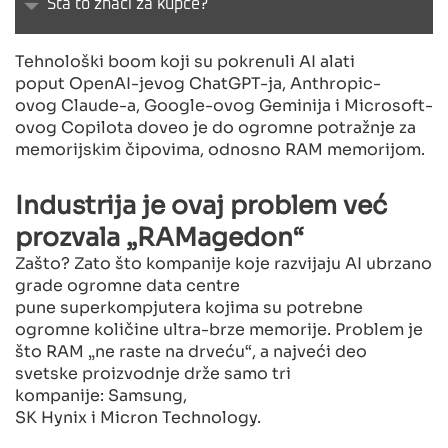
Šta to znači za kupce?
Tehnološki boom koji su pokrenuli AI alati
poput OpenAI-jevog ChatGPT-ja, Anthropic-
ovog Claude-a, Google-ovog Geminija i Microsoft-
ovog Copilota doveo je do ogromne potražnje za
memorijskim čipovima, odnosno RAM memorijom.
Industrija je ovaj problem već
prozvala „RAMagedon“
Zašto? Zato što kompanije koje razvijaju AI ubrzano
grade ogromne data centre
pune superkompjutera kojima su potrebne
ogromne količine ultra-brze memorije. Problem je
što RAM „ne raste na drveću“, a najveći deo
svetske proizvodnje drže samo tri
kompanije: Samsung,
SK Hynix i Micron Technology.