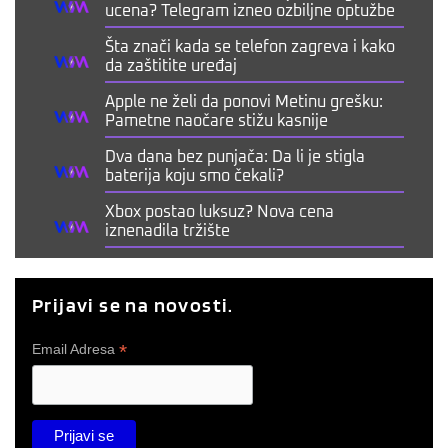
ucena? Telegram izneo ozbiljne optužbe
Šta znači kada se telefon zagreva i kako
da zaštitite uređaj
Apple ne želi da ponovi Metinu grešku:
Pametne naočare stižu kasnije
Dva dana bez punjača: Da li je stigla
baterija koju smo čekali?
Xbox postao luksuz? Nova cena
iznenadila tržište
Prijavi se na novosti.
*
Email Adresa