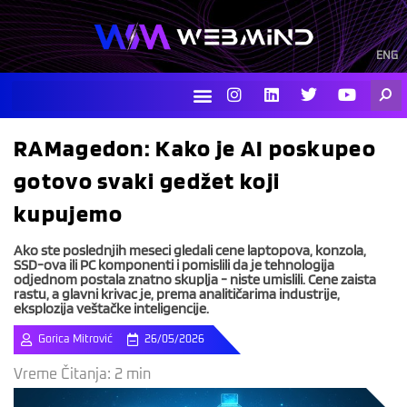
Skip
to
content
ENG
I
L
T
Y
Searc
n
i
w
o
s
n
i
u
t
k
t
t
RAMagedon: Kako je AI poskupeo
a
e
t
u
g
d
e
b
gotovo svaki gedžet koji
r
i
r
e
a
n
kupujemo
m
Ako ste poslednjih meseci gledali cene laptopova, konzola,
SSD-ova ili PC komponenti i pomislili da je tehnologija
odjednom postala znatno skuplja - niste umislili. Cene zaista
rastu, a glavni krivac je, prema analitičarima industrije,
eksplozija veštačke inteligencije.
Gorica Mitrović
26/05/2026
Vreme Čitanja:
2
min