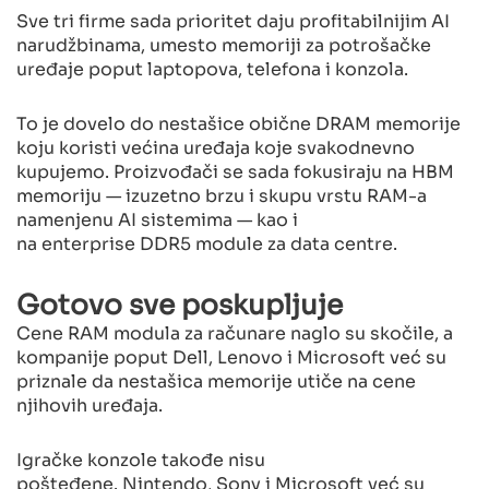
Sve tri firme sada prioritet daju profitabilnijim AI
narudžbinama, umesto memoriji za potrošačke
uređaje poput laptopova, telefona i konzola.
To je dovelo do nestašice obične DRAM memorije
koju koristi većina uređaja koje svakodnevno
kupujemo. Proizvođači se sada fokusiraju na HBM
memoriju — izuzetno brzu i skupu vrstu RAM-a
namenjenu AI sistemima — kao i
na enterprise DDR5 module za data centre.
Gotovo sve poskupljuje
Cene RAM modula za računare naglo su skočile, a
kompanije poput Dell, Lenovo i Microsoft već su
priznale da nestašica memorije utiče na cene
njihovih uređaja.
Igračke konzole takođe nisu
pošteđene. Nintendo, Sony i Microsoft već su