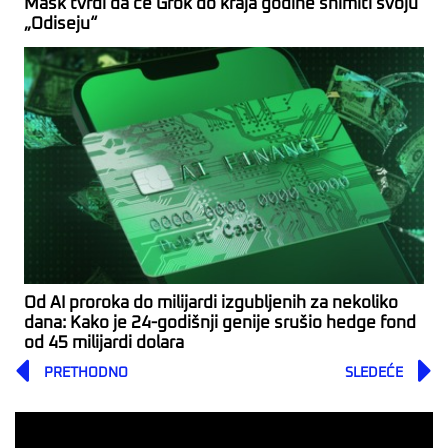
Mask tvrdi da će Grok do kraja godine snimiti svoju
„Odiseju“
Od AI proroka do milijardi izgubljenih za nekoliko
dana: Kako je 24-godišnji genije srušio hedge fond
od 45 milijardi dolara
Prev
PRETHODNO
SLEDEĆE