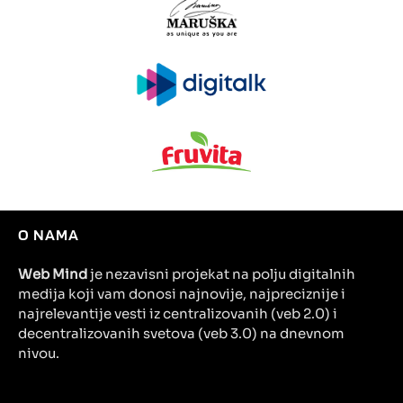
O NAMA
Web Mind
je nezavisni projekat na polju digitalnih
medija koji vam donosi najnovije, najpreciznije i
najrelevantije vesti iz centralizovanih (veb 2.0) i
decentralizovanih svetova (veb 3.0) na dnevnom
nivou.