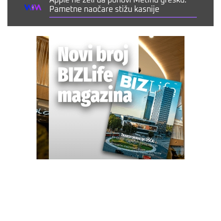
Pametne naočare stižu kasnije