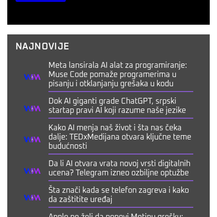
NAJNOVIJE
Meta lansirala AI alat za programiranje:
Muse Code pomaže programerima u
pisanju i otklanjanju grešaka u kodu
Dok AI giganti grade ChatGPT, srpski
startap pravi AI koji razume naše jezike
Kako AI menja naš život i šta nas čeka
dalje: TEDxMedijana otvara ključne teme
budućnosti
Da li AI otvara vrata novoj vrsti digitalnih
ucena? Telegram izneo ozbiljne optužbe
Šta znači kada se telefon zagreva i kako
da zaštitite uređaj
Apple ne želi da ponovi Metinu grešku: