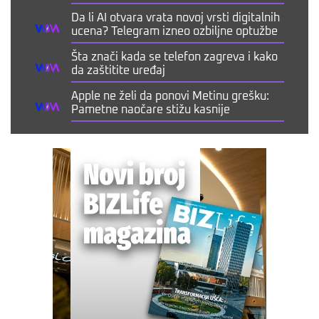
Da li AI otvara vrata novoj vrsti digitalnih
ucena? Telegram izneo ozbiljne optužbe
Šta znači kada se telefon zagreva i kako
da zaštitite uređaj
Apple ne želi da ponovi Metinu grešku:
Pametne naočare stižu kasnije