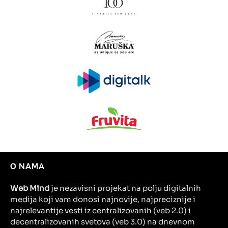
O NAMA
Web Mind
je nezavisni projekat na polju digitalnih
medija koji vam donosi najnovije, najpreciznije i
najrelevantije vesti iz centralizovanih (veb 2.0) i
decentralizovanih svetova (veb 3.0) na dnevnom