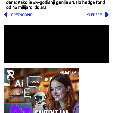
dana: Kako je 24-godišnji genije srušio hedge fond
od 45 milijardi dolara
Prev
PRETHODNO
SLEDEĆE