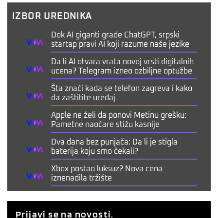
IZBOR UREDNIKA
Dok AI giganti grade ChatGPT, srpski
startap pravi AI koji razume naše jezike
Da li AI otvara vrata novoj vrsti digitalnih
ucena? Telegram izneo ozbiljne optužbe
Šta znači kada se telefon zagreva i kako
da zaštitite uređaj
Apple ne želi da ponovi Metinu grešku:
Pametne naočare stižu kasnije
Dva dana bez punjača: Da li je stigla
baterija koju smo čekali?
Xbox postao luksuz? Nova cena
iznenadila tržište
Prijavi se na novosti.