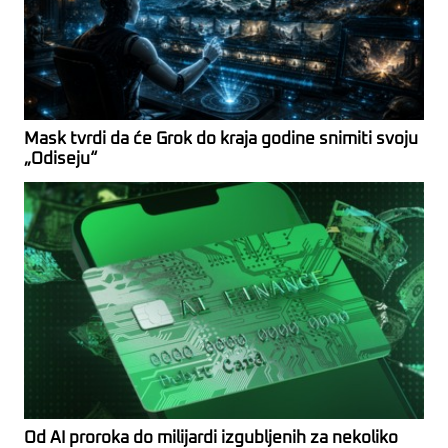
Mask tvrdi da će Grok do kraja godine snimiti svoju
„Odiseju“
Od AI proroka do milijardi izgubljenih za nekoliko