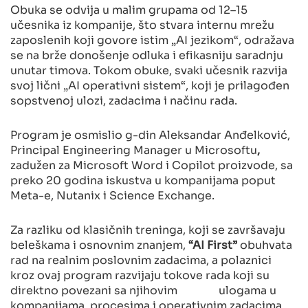
Obuka se odvija u malim grupama od 12–15
učesnika iz kompanije, što stvara internu mrežu
zaposlenih koji govore istim „AI jezikom“, odražava
se na brže donošenje odluka i efikasniju saradnju
unutar timova. Tokom obuke, svaki učesnik razvija
svoj lični „AI operativni sistem“, koji je prilagođen
sopstvenoj ulozi, zadacima i načinu rada.
Program je osmislio g-din Aleksandar Anđelković,
Principal Engineering Manager u Microsoftu
,
zadužen za Microsoft Word i Copilot proizvode, sa
preko 20 godina iskustva u kompanijama poput
Meta-e, Nutanix i Science Exchange.
Za razliku od klasičnih treninga, koji se završavaju
beleškama i osnovnim znanjem,
“AI First”
obuhvata
rad na realnim poslovnim zadacima, a polaznici
kroz ovaj program razvijaju tokove rada koji su
direktno povezani sa njihovim ulogama u
kompanijama, procesima i operativnim zadacima.