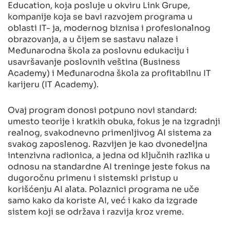
Education, koja posluje u okviru Link Grupe,
kompanije koja se bavi razvojem programa u
oblasti IT- ja, modernog biznisa i profesionalnog
obrazovanja, a u čijem se sastavu nalaze i
Međunarodna škola za poslovnu edukaciju i
usavršavanje poslovnih veština (Business
Academy) i Međunarodna škola za profitabilnu IT
karijeru (IT Academy).
Ovaj program donosi potpuno novi standard:
umesto teorije i kratkih obuka, fokus je na izgradnji
realnog, svakodnevno primenljivog AI sistema za
svakog zaposlenog. Razvijen je kao dvonedeljna
intenzivna radionica, a jedna od ključnih razlika u
odnosu na standardne AI treninge jeste fokus na
dugoročnu primenu i sistemski pristup u
korišćenju AI alata. Polaznici programa ne uče
samo kako da koriste AI, već i kako da izgrade
sistem koji se održava i razvija kroz vreme.