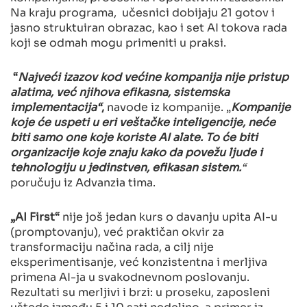
Na kraju programa, učesnici dobijaju 21 gotov i
jasno struktuiran obrazac, kao i set AI tokova rada
koji se odmah mogu primeniti u praksi.
“
Najveći izazov kod većine kompanija nije pristup
alatima, već njihova efikasna, sistemska
implementacija“
,
navode iz kompanije. „
Kompanije
koje će uspeti u eri veštačke inteligencije, neće
biti samo one koje
koriste AI alate. To će biti
organizacije koje znaju kako da povežu ljude i
tehnologiju u jedinstven, efikasan sistem.
“
poručuju iz Advanzia tima.
„AI
First“
nije još jedan kurs o davanju upita AI-u
(promptovanju), već praktičan okvir za
transformaciju načina rada, a cilj nije
eksperimentisanje, već konzistentna i merljiva
primena AI-ja u svakodnevnom poslovanju.
Rezultati su merljivi i brzi: u proseku, zaposleni
uštede između 5 i 10 sati nedeljno, a primer iz