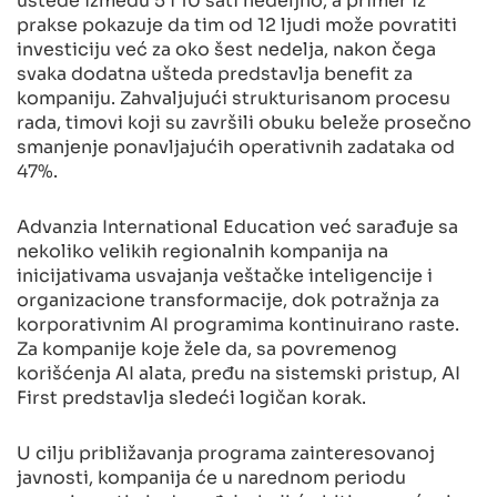
prakse pokazuje da tim od 12 ljudi može povratiti
investiciju već za oko šest nedelja, nakon čega
svaka dodatna ušteda predstavlja benefit za
kompaniju. Zahvaljujući strukturisanom procesu
rada, timovi koji su završili obuku beleže prosečno
smanjenje ponavljajućih operativnih zadataka od
47%.
Advanzia International Education već sarađuje sa
nekoliko velikih regionalnih kompanija na
inicijativama usvajanja veštačke inteligencije i
organizacione transformacije, dok potražnja za
korporativnim AI programima kontinuirano raste.
Za kompanije koje žele da, sa povremenog
korišćenja AI alata, pređu na sistemski pristup, AI
First predstavlja sledeći logičan korak.
U cilju približavanja programa zainteresovanoj
javnosti, kompanija će u narednom periodu