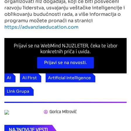
organizovati niz događaja, koji će biti posvećeni
razvoju liderstva, usvajanju veštačke inteligencije i
oblikovanju budućnosti rada, a više informacija o
programu možete pronaći na stranici
https://advanziaeducation.com
Prijavi se na WebMind NJUZLETER, čeka te izbor
konkretnih priča i uvida.
Prijavi se na novosti.
Ai
AI First
Artificial Intelligence
Link Grupa
Gorica Mitrović
NAJNOVIJE VESTI