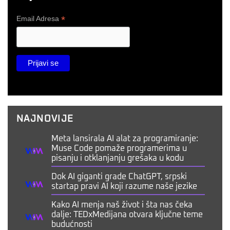
*
Email Adresa
NAJNOVIJE
Meta lansirala AI alat za programiranje:
Muse Code pomaže programerima u
pisanju i otklanjanju grešaka u kodu
Dok AI giganti grade ChatGPT, srpski
startap pravi AI koji razume naše jezike
Kako AI menja naš život i šta nas čeka
dalje: TEDxMedijana otvara ključne teme
budućnosti