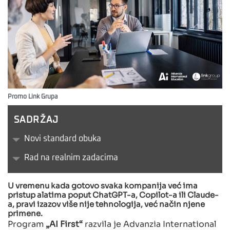
Promo Link Grupa
SADRŽAJ
Novi standard obuka
Rad na realnim zadacima
U vremenu kada gotovo svaka kompanija već ima
pristup alatima poput ChatGPT-a, Copilot-a ili Claude-
a, pravi izazov više nije tehnologija, već način njene
primene.
Program
„AI First“
razvila je Advanzia International