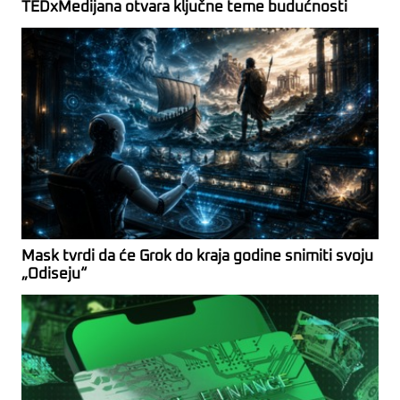
TEDxMedijana otvara ključne teme budućnosti
Mask tvrdi da će Grok do kraja godine snimiti svoju
„Odiseju“