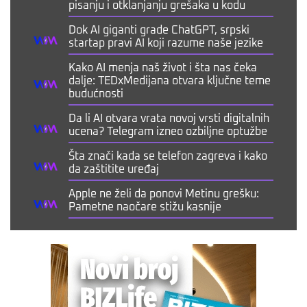
pisanju i otklanjanju grešaka u kodu
Dok AI giganti grade ChatGPT, srpski
startap pravi AI koji razume naše jezike
Kako AI menja naš život i šta nas čeka
dalje: TEDxMedijana otvara ključne teme
budućnosti
Da li AI otvara vrata novoj vrsti digitalnih
ucena? Telegram izneo ozbiljne optužbe
Šta znači kada se telefon zagreva i kako
da zaštitite uređaj
Apple ne želi da ponovi Metinu grešku:
Pametne naočare stižu kasnije