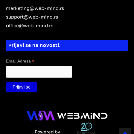
k
r
e
r
a
o
e
marketing@web-mind.rs
a
m
k
d
m
support@web-mind.rs
i
office@web-mind.rs
n
Prijavi se na novosti.
*
Email Adresa
Powered by