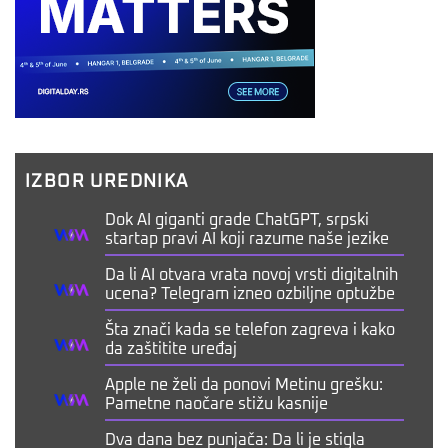
IZBOR UREDNIKA
Dok AI giganti grade ChatGPT, srpski
startap pravi AI koji razume naše jezike
Da li AI otvara vrata novoj vrsti digitalnih
ucena? Telegram izneo ozbiljne optužbe
Šta znači kada se telefon zagreva i kako
da zaštitite uređaj
Apple ne želi da ponovi Metinu grešku:
Pametne naočare stižu kasnije
Dva dana bez punjača: Da li je stigla