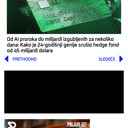
Od AI proroka do milijardi izgubljenih za nekoliko
dana: Kako je 24-godišnji genije srušio hedge fond
od 45 milijardi dolara
Prev
PRETHODNO
SLEDEĆE