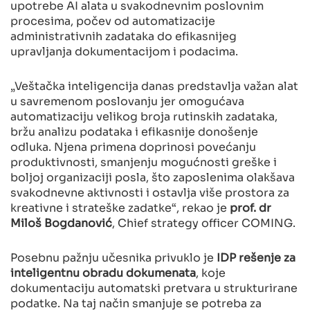
upotrebe AI alata u svakodnevnim poslovnim
procesima, počev od automatizacije
administrativnih zadataka do efikasnijeg
upravljanja dokumentacijom i podacima.
„Veštačka inteligencija danas predstavlja važan alat
u savremenom poslovanju jer omogućava
automatizaciju velikog broja rutinskih zadataka,
bržu analizu podataka i efikasnije donošenje
odluka. Njena primena doprinosi povećanju
produktivnosti, smanjenju mogućnosti greške i
boljoj organizaciji posla, što zaposlenima olakšava
svakodnevne aktivnosti i ostavlja više prostora za
kreativne i strateške zadatke“, rekao je
prof. dr
Miloš Bogdanović
, Chief strategy officer COMING.
Posebnu pažnju učesnika privuklo je
IDP rešenje za
inteligentnu obradu dokumenata
, koje
dokumentaciju automatski pretvara u strukturirane
podatke. Na taj način smanjuje se potreba za