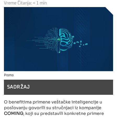
Vreme Čitanja:
< 1
min
Promo
SADRŽAJ
O benefitima primene veštačke inteligencije u
poslovanju govorili su stručnjaci iz kompanije
COMING
, koji su predstavili konkretne primere