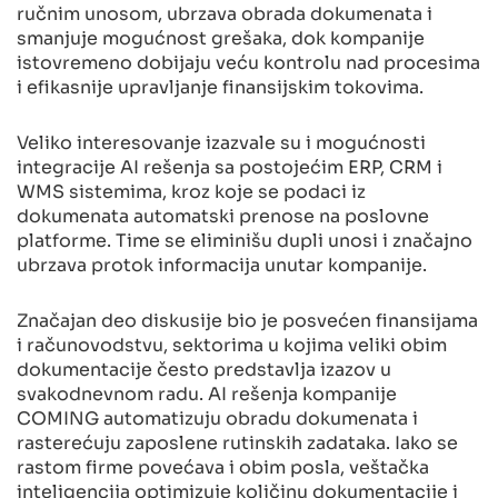
ručnim unosom, ubrzava obrada dokumenata i
smanjuje mogućnost grešaka, dok kompanije
istovremeno dobijaju veću kontrolu nad procesima
i efikasnije upravljanje finansijskim tokovima.
Veliko interesovanje izazvale su i mogućnosti
integracije AI rešenja sa postojećim ERP, CRM i
WMS sistemima, kroz koje se podaci iz
dokumenata automatski prenose na poslovne
platforme. Time se eliminišu dupli unosi i značajno
ubrzava protok informacija unutar kompanije.
Značajan deo diskusije bio je posvećen finansijama
i računovodstvu, sektorima u kojima veliki obim
dokumentacije često predstavlja izazov u
svakodnevnom radu. AI rešenja kompanije
COMING automatizuju obradu dokumenata i
rasterećuju zaposlene rutinskih zadataka. Iako se
rastom firme povećava i obim posla, veštačka
inteligencija optimizuje količinu dokumentacije i