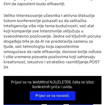
čini da zaposleni budu efikasniji.
Veliko interesovanje učesnika i aktivna diskusija
tokom konferencije pokazali su da veštačka
inteligencija više nije tema budućnosti, već alat
koji kompanije sve intenzivnije uključuju u
svakodnevno poslovanje. Jedna od ključnih poruka
događaja bila je da AI ne predstavlja zamenu za
ljude, već tehnologiju koja zaposlenima
omogućava da rade efikasnije, donose bolje odluke
i više vremena posvete poslovima koji zahtevaju
kreativnost, iskustvo i strateško razmišljanje.POST
54
Prijavi se na WebMind NJUZLETER, čeka te izbor
konkretnih priča i uvida.
Prijavi se na novosti.