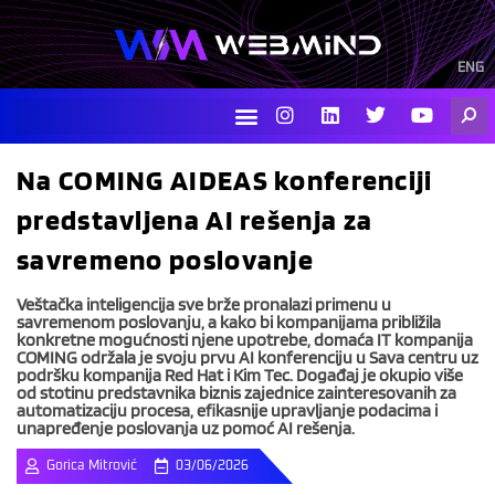
Skip
to
content
ENG
I
L
T
Y
Searc
n
i
w
o
s
n
i
u
t
k
t
t
Na COMING AIDEAS konferenciji
a
e
t
u
g
d
e
b
predstavljena AI rešenja za
r
i
r
e
a
n
savremeno poslovanje
m
Veštačka inteligencija sve brže pronalazi primenu u
savremenom poslovanju, a kako bi kompanijama približila
konkretne mogućnosti njene upotrebe, domaća IT kompanija
COMING održala je svoju prvu AI konferenciju u Sava centru uz
podršku kompanija Red Hat i Kim Tec. Događaj je okupio više
od stotinu predstavnika biznis zajednice zainteresovanih za
automatizaciju procesa, efikasnije upravljanje podacima i
unapređenje poslovanja uz pomoć AI rešenja.
Gorica Mitrović
03/06/2026