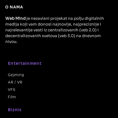
O NAMA
Web Mind
je nezavisni projekat na polju digitalnih
medija koji vam donosi najnovije, najpreciznije i
najrelevantije vesti iz centralizovanih (veb 2.0) i
decentralizovanih svetova (veb 3.0) na dnevnom
nivou.
Entertainment
Gejming
AR / VR
VFX
Film
Biznis