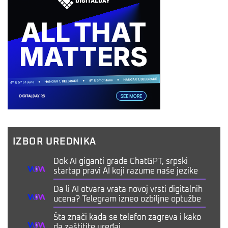
IZBOR UREDNIKA
Dok AI giganti grade ChatGPT, srpski
startap pravi AI koji razume naše jezike
Da li AI otvara vrata novoj vrsti digitalnih
ucena? Telegram izneo ozbiljne optužbe
Šta znači kada se telefon zagreva i kako
da zaštitite uređaj