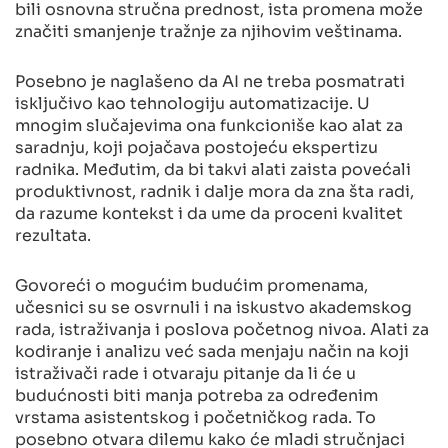
bili osnovna stručna prednost, ista promena može
značiti smanjenje tražnje za njihovim veštinama.
Posebno je naglašeno da AI ne treba posmatrati
isključivo kao tehnologiju automatizacije. U
mnogim slučajevima ona funkcioniše kao alat za
saradnju, koji pojačava postojeću ekspertizu
radnika. Međutim, da bi takvi alati zaista povećali
produktivnost, radnik i dalje mora da zna šta radi,
da razume kontekst i da ume da proceni kvalitet
rezultata.
Govoreći o mogućim budućim promenama,
učesnici su se osvrnuli i na iskustvo akademskog
rada, istraživanja i poslova početnog nivoa. Alati za
kodiranje i analizu već sada menjaju način na koji
istraživači rade i otvaraju pitanje da li će u
budućnosti biti manja potreba za određenim
vrstama asistentskog i početničkog rada. To
posebno otvara dilemu kako će mladi stručnjaci