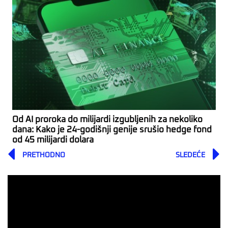
Od AI proroka do milijardi izgubljenih za nekoliko
dana: Kako je 24-godišnji genije srušio hedge fond
od 45 milijardi dolara
Prev
PRETHODNO
SLEDEĆE