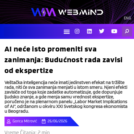
Skip
to
content
ENG
I
L
T
Y
Searc
n
i
w
o
s
n
i
u
t
k
t
t
AI neće isto promeniti sva
a
e
t
u
g
d
e
b
zanimanja: Budućnost rada zavisi
r
i
r
e
a
n
od ekspertize
m
Veštačka inteligencija neće imati jedinstven efekat na tržište
rada, niti će sva zanimanja menjati u istom smeru. Njeni efekti
zavisiće od toga koje zadatke automatizuje, gde dopunjuje
ljudsko znanje, a gde menja samu vrednost ekspertize,
poručeno je na plenarnom panelu „Labor Market Implications
of AI“, održanom u okviru XXI Svetskog kongresa ekonomista
u Beogradu.
Gorica Mitrović
26/06/2026
Vreme Čitanja:
2
min