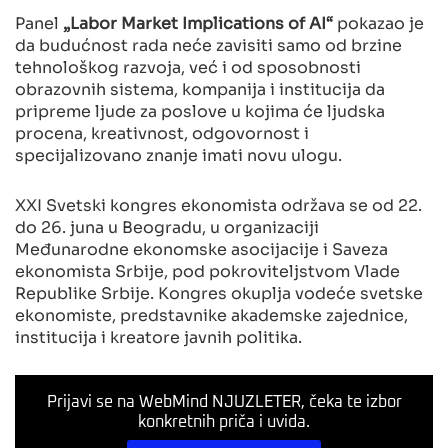
Panel
„Labor Market Implications of AI“
pokazao je
da budućnost rada neće zavisiti samo od brzine
tehnološkog razvoja, već i od sposobnosti
obrazovnih sistema, kompanija i institucija da
pripreme ljude za poslove u kojima će ljudska
procena, kreativnost, odgovornost i
specijalizovano znanje imati novu ulogu.
XXI Svetski kongres ekonomista održava se od 22.
do 26. juna u Beogradu, u organizaciji
Međunarodne ekonomske asocijacije i Saveza
ekonomista Srbije, pod pokroviteljstvom Vlade
Republike Srbije. Kongres okuplja vodeće svetske
ekonomiste, predstavnike akademske zajednice,
institucija i kreatore javnih politika.
Prijavi se na WebMind NJUZLETER, čeka te izbor
konkretnih priča i uvida.