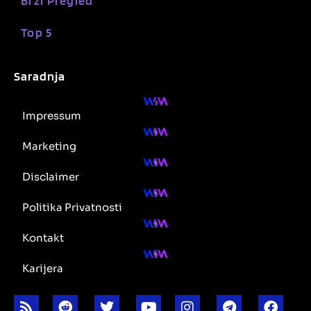
Brzi Pregled
Top 5
Saradnja
Impressum
Marketing
Disclaimer
Politika Privatnosti
Kontakt
Karijera
R
R
T
Y
I
T
F