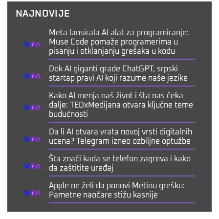
NAJNOVIJE
Meta lansirala AI alat za programiranje:
Muse Code pomaže programerima u
pisanju i otklanjanju grešaka u kodu
Dok AI giganti grade ChatGPT, srpski
startap pravi AI koji razume naše jezike
Kako AI menja naš život i šta nas čeka
dalje: TEDxMedijana otvara ključne teme
budućnosti
Da li AI otvara vrata novoj vrsti digitalnih
ucena? Telegram izneo ozbiljne optužbe
Šta znači kada se telefon zagreva i kako
da zaštitite uređaj
Apple ne želi da ponovi Metinu grešku:
Pametne naočare stižu kasnije