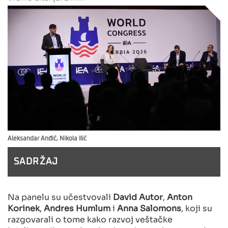
Aleksandar Anđić, Nikola Ilić
SADRŽAJ
Na panelu su učestvovali
David Autor
,
Anton
Korinek
,
Andres Humlum
i
Anna Salomons
, koji su
razgovarali o tome kako razvoj veštačke