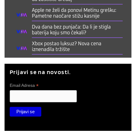
Apple ne želi da ponovi Metinu grešku:
Pametne naočare stižu kasnije
Dva dana bez punjača: Da li je stigla
baterija koju smo čekali?
Xbox postao luksuz? Nova cena
iznenadila tržište
Prijavi se na novosti.
*
Email Adresa