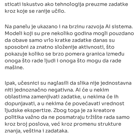
sticati iskustvo ako tehnologija preuzme zadatke
kroz koje se ranije učilo.
Na panelu je ukazano i na brzinu razvoja AI sistema.
Modeli koji su pre nekoliko godina mogli pouzdano
da obave samo vrlo kratke zadatke danas su
sposobni za znatno složenije aktivnosti, što
pokazuje koliko se brzo pomera granica između
onoga što rade ljudi i onoga što mogu da rade
mašine.
Ipak, učesnici su naglasili da slika nije jednostavna
niti jednoznačno negativna. AI će u nekim
oblastima zamenjivati zadatke, u nekima će ih
dopunjavati, a u nekima će povećavati vrednost
ljudske ekspertize. Zbog toga je za kreatore
politika važno da ne posmatraju tržište rada samo
kroz broj poslova, već kroz promenu strukture
znanja, veština i zadataka.