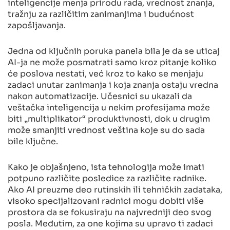
inteligencije menja prirodu rada, vrednost znanja,
tražnju za različitim zanimanjima i budućnost
zapošljavanja.
Jedna od ključnih poruka panela bila je da se uticaj
AI-ja ne može posmatrati samo kroz pitanje koliko
će poslova nestati, već kroz to kako se menjaju
zadaci unutar zanimanja i koja znanja ostaju vredna
nakon automatizacije. Učesnici su ukazali da
veštačka inteligencija u nekim profesijama može
biti „multiplikator“ produktivnosti, dok u drugim
može smanjiti vrednost veština koje su do sada
bile ključne.
Kako je objašnjeno, ista tehnologija može imati
potpuno različite posledice za različite radnike.
Ako AI preuzme deo rutinskih ili tehničkih zadataka,
visoko specijalizovani radnici mogu dobiti više
prostora da se fokusiraju na najvredniji deo svog
posla. Međutim, za one kojima su upravo ti zadaci