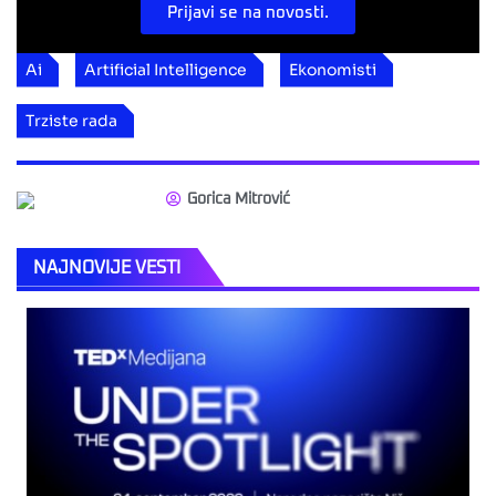
Prijavi se na novosti.
Ai
Artificial Intelligence
Ekonomisti
Trziste rada
Gorica Mitrović
NAJNOVIJE VESTI