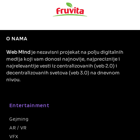
O NAMA
Web Mind
je nezavisni projekat na polju digitalnih
medija koji vam donosi najnovije, najpreciznije i
najrelevantije vesti iz centralizovanih (veb 2.0) i
decentralizovanih svetova (veb 3.0) na dnevnom
nivou.
Entertainment
Gejming
AR / VR
VFX