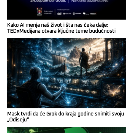
Kako AI menja naš život i šta nas čeka dalje:
TEDxMedijana otvara ključne teme budućnosti
Mask tvrdi da će Grok do kraja godine snimiti svoju
„Odiseju“