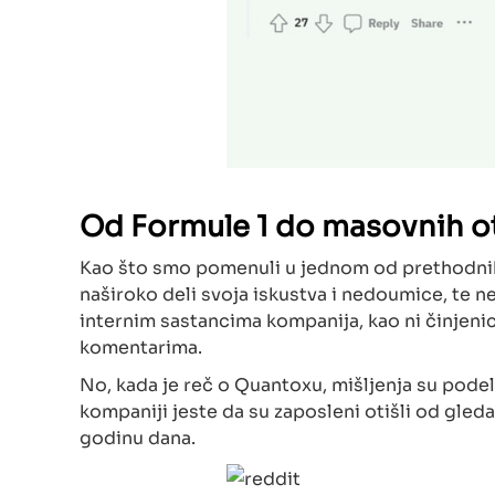
Od Formule 1 do masovnih 
Kao što smo pomenuli u jednom od prethodnih t
naširoko deli svoja iskustva i nedoumice, te n
internim sastancima kompanija, kao ni činjeni
komentarima.
No, kada je reč o Quantoxu, mišljenja su podelj
kompaniji jeste da su zaposleni otišli od gle
godinu dana.