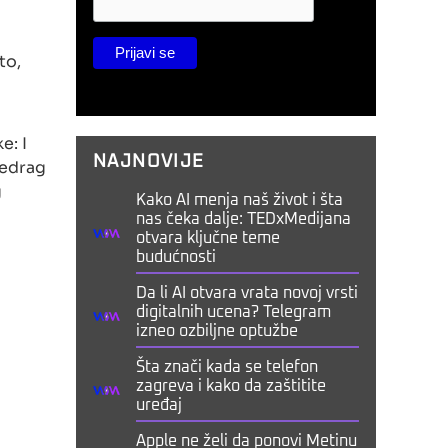
to,
e: I
NAJNOVIJE
redrag
g
Kako AI menja naš život i šta
nas čeka dalje: TEDxMedijana
otvara ključne teme
budućnosti
Da li AI otvara vrata novoj vrsti
digitalnih ucena? Telegram
izneo ozbiljne optužbe
Šta znači kada se telefon
zagreva i kako da zaštitite
uređaj
Apple ne želi da ponovi Metinu