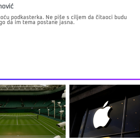
nović
oću podkasterka. Ne piše s ciljem da čitaoci budu
ego da im tema postane jasna.