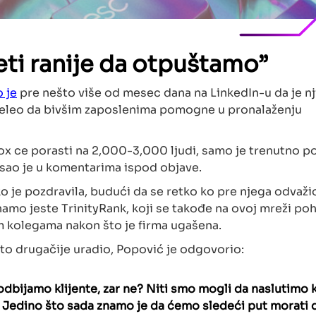
ti ranije da otpuštamo”
 je
pre nešto više od mesec dana na LinkedIn-u da je n
m želeo da bivšim zaposlenima pomogne u pronalaženju
ox ce porasti na 2,000-3,000 ljudi, samo je trenutno p
pisao je u komentarima ispod objave.
ko je pozdravila, budući da se retko ko pre njega odvaži
namo jeste TrinityRank, koji se takođe na ovoj mreži poh
m kolegama nakon što je firma ugašena.
ešto drugačije uradio, Popović je odgovorio:
dbijamo klijente, zar ne? Niti smo mogli da naslutimo k
d. Jedino što sada znamo je da ćemo sledeći put morati 