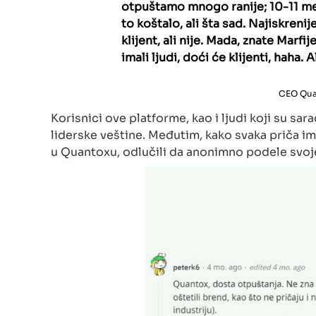
otpuštamo mnogo ranije; 10-11 mes
to koštalo, ali šta sad. Najiskreni
klijent, ali nije. Mada, znate Mar
imali ljudi, doći će klijenti, haha
CEO Qua
Korisnici ove platforme, kao i ljudi koji su sar
liderske veštine. Međutim, kako svaka priča ima
u Quantoxu, odlučili da anonimno podele svoj