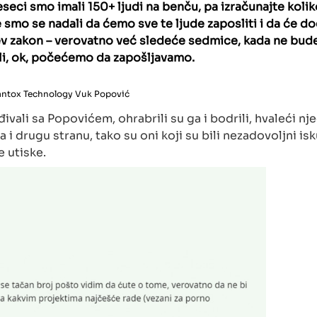
eci smo imali 150+ ljudi na benču, pa izračunajte kolik
je smo se nadali da ćemo sve te ljude zaposliti i da će do
fijev zakon – verovatno već sledeće sedmice, kada ne bu
. Ali, ok, počećemo da zapošljavamo.
ntox Technology Vuk Popović
ađivali sa Popovićem, ohrabrili su ga i bodrili, hvaleći n
 i drugu stranu, tako su oni koji su bili nezadovoljni i
e utiske.