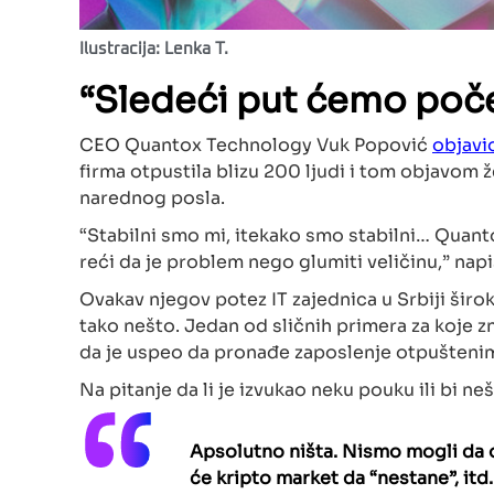
Ilustracija: Lenka T.
“Sledeći put ćemo poče
CEO Quantox Technology Vuk Popović
objavio
firma otpustila blizu 200 ljudi i tom objavo
narednog posla.
“Stabilni smo mi, itekako smo stabilni… Quant
reći da je problem nego glumiti veličinu,” na
Ovakav njegov potez IT zajednica u Srbiji širo
tako nešto. Jedan od sličnih primera za koje z
da je uspeo da pronađe zaposlenje otpušteni
Na pitanje da li je izvukao neku pouku ili bi n
Apsolutno ništa. Nismo mogli da o
će kripto market da “nestane”, it