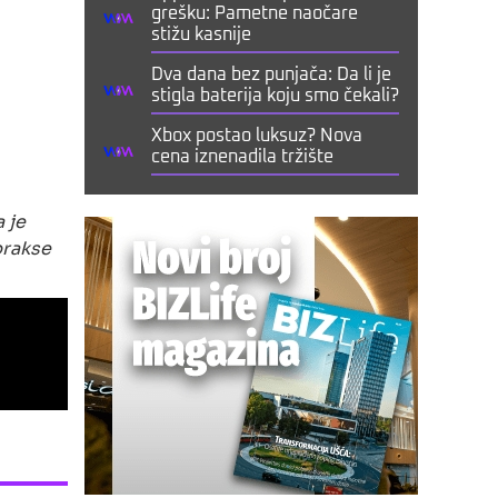
grešku: Pametne naočare
stižu kasnije
Dva dana bez punjača: Da li je
stigla baterija koju smo čekali?
Xbox postao luksuz? Nova
cena iznenadila tržište
 je
prakse