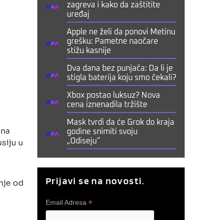
zagreva i kako da zaštitite
uređaj
Apple ne želi da ponovi Metinu
grešku: Pametne naočare
stižu kasnije
Dva dana bez punjača: Da li je
stigla baterija koju smo čekali?
Xbox postao luksuz? Nova
cena iznenadila tržište
Mask tvrdi da će Grok do kraja
 na
godine snimiti svoju
siju u
„Odiseju“
Prijavi se na novosti.
nje od
*
Email Adresa