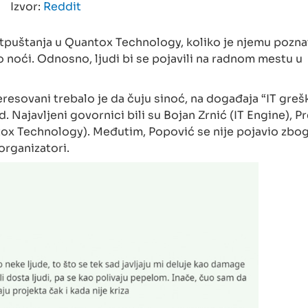
Izvor:
Reddit
otpuštanja u Quantox Technology, koliko je njemu pozna
o noći. Odnosno, ljudi bi se pojavili na radnom mestu u
eresovani trebalo je da čuju sinoć, na događaja “IT grešk
d. Najavljeni govornici bili su Bojan Zrnić (IT Engine), P
ox Technology). Međutim, Popović se nije pojavio zbo
organizatori.