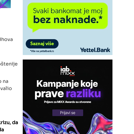
jihova
oštenije
o na
valio
rizu, da
da