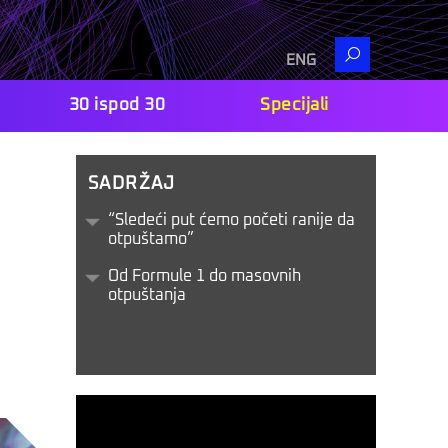
Search
ENG
30 ispod 30
Specijali
SADRŽAJ
“Sledeći put ćemo početi ranije da
otpuštamo”
Od Formule 1 do masovnih
otpuštanja