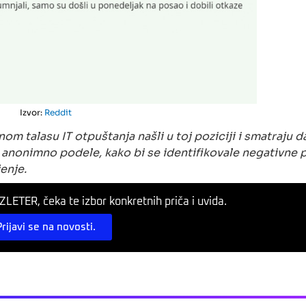
Izvor:
Reddit
m talasu IT otpuštanja našli u toj poziciji i smatraju da
i anonimno podele, kako bi se identifikovale negativne 
enje.
LETER, čeka te izbor konkretnih priča i uvida.
Prijavi se na novosti.