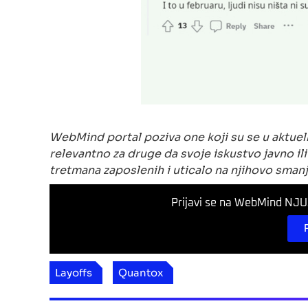
WebMind portal poziva one koji su se u aktuelno
relevantno za druge da svoje iskustvo javno il
tretmana zaposlenih i uticalo na njihovo smanj
Prijavi se na WebMind NJUZ
Layoffs
Quantox