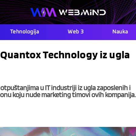
Tehnologija
Web 3
Nauka
 Quantox Technology iz ugla
tpuštanjima u IT industriji iz ugla zaposlenih i
a onu koju nude marketing timovi ovih kompanija.