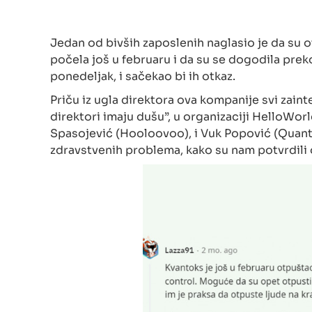
Jedan od bivših zaposlenih naglasio je da su 
počela još u februaru i da su se dogodila prek
ponedeljak, i sačekao bi ih otkaz.
Priču iz ugla direktora ova kompanije svi zaint
direktori imaju dušu”, u organizaciji HelloWorl
Spasojević (Hooloovoo), i Vuk Popović (Quant
zdravstvenih problema, kako su nam potvrdili 