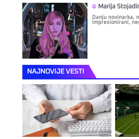
Marija Stojadi
Danju novinarka, n
impresionirani, n
NAJNOVIJE VESTI