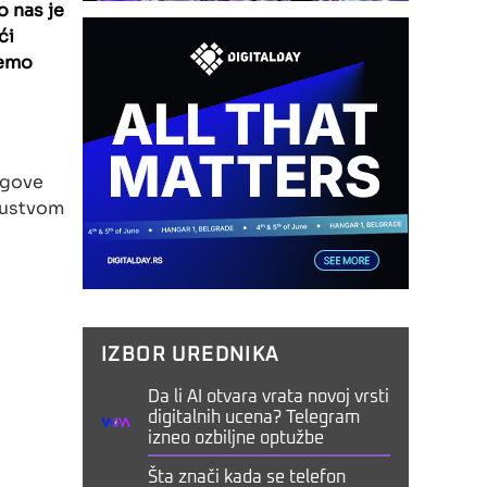
o nas je
ći
demo
jegove
skustvom
IZBOR UREDNIKA
Da li AI otvara vrata novoj vrsti
digitalnih ucena? Telegram
izneo ozbiljne optužbe
Šta znači kada se telefon