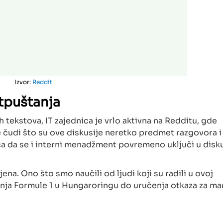
Izvor:
Reddit
otpuštanja
ekstova, IT zajednica je vrlo aktivna na Redditu, gde
e čudi što su ove diskusije neretko predmet razgovora i
ca da se i interni menadžment povremeno uključi u disku
ena. Ono što smo naučili od ljudi koji su radili u ovoj
danja Formule 1 u Hungaroringu do uručenja otkaza za ma