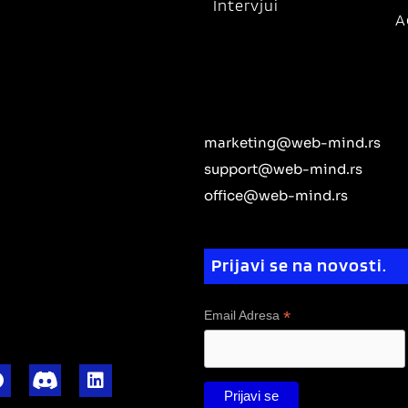
Intervjui
A
marketing@web-mind.rs
support@web-mind.rs
office@web-mind.rs
Prijavi se na novosti.
*
Email Adresa
F
L
a
i