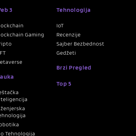
eb 3
Tehnologija
lockchain
IoT
lockchain Gaming
Recenzije
ripto
Sajber Bezbednost
FT
Gedžeti
etaverse
Brzi Pregled
auka
Top 5
eštačka
nteligencija
nženjerska
ehnologija
obotika
io Tehnologija