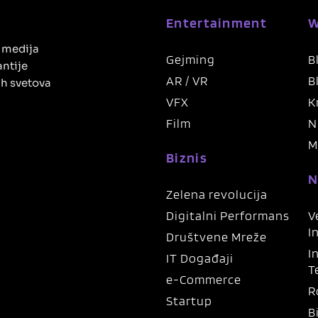
Entertainment
W
h medija
Gejming
B
antije
AR / VR
B
ih svetova
VFX
K
Film
N
M
Biznis
N
Zelena revolucija
Digitalni Performans
V
I
Društvene Mreže
I
IT Događaji
T
e-Commerce
R
Startup
B