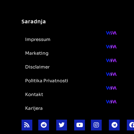
Saradnja
Impressum
Marketing
Disclaimer
Politika Privatnosti
Kontakt
Karijera
R
R
T
Y
I
T
s
e
w
o
n
e