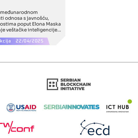
m međunarodnom
sti odnosa s javnošću,
čnostima poput Elona Maska
nje veštačke inteligencije
ključni faktori koji mogu
ugled brendova u digitalnom
kcija
22/04/2025