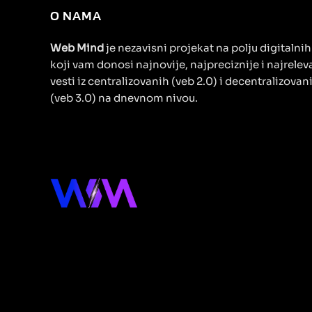
O NAMA
Web Mind
je nezavisni projekat na polju digitalni
koji vam donosi najnovije, najpreciznije i najrelev
vesti iz centralizovanih (veb 2.0) i decentralizovan
(veb 3.0) na dnevnom nivou.