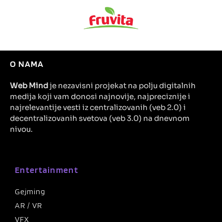
O NAMA
Web Mind
je nezavisni projekat na polju digitalnih
medija koji vam donosi najnovije, najpreciznije i
najrelevantije vesti iz centralizovanih (veb 2.0) i
decentralizovanih svetova (veb 3.0) na dnevnom
nivou.
Entertainment
Gejming
AR / VR
VFX