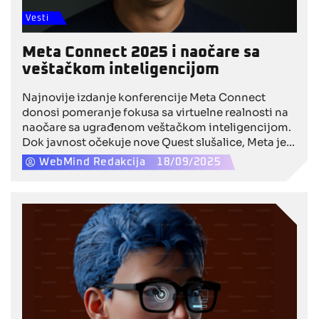
Vesti
Meta Connect 2025 i naočare sa
veštačkom inteligencijom
Najnovije izdanje konferencije Meta Connect
donosi pomeranje fokusa sa virtuelne realnosti na
naočare sa ugrađenom veštačkom inteligencijom.
Dok javnost očekuje nove Quest slušalice, Meta je
odlučila da pokaže kako budućnost računara staje
WebMind Redakcija
18/09/2025
na naše lice – u obliku Hypernova i Ray-Ban
pametnih naočara sa AI asistentom i
gestikulacionom kontrolom.