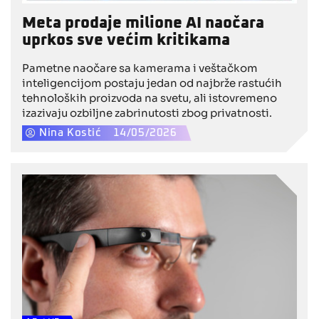
Meta prodaje milione AI naočara
uprkos sve većim kritikama
Pametne naočare sa kamerama i veštačkom
inteligencijom postaju jedan od najbrže rastućih
tehnoloških proizvoda na svetu, ali istovremeno
izazivaju ozbiljne zabrinutosti zbog privatnosti.
Nina Kostić
14/05/2026