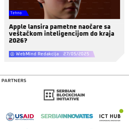
Tehno
Apple lansira pametne naočare sa
veštačkom inteligencijom do kraja
2026?
WebMind Redakcija
27/05/2025
PARTNERS