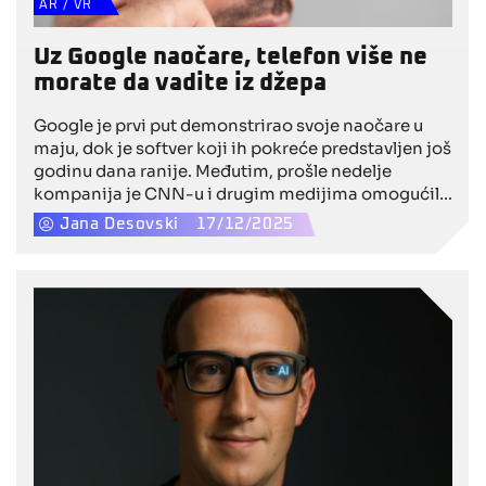
AR / VR
Uz Google naočare, telefon više ne
morate da vadite iz džepa
Google je prvi put demonstrirao svoje naočare u
maju, dok je softver koji ih pokreće predstavljen još
godinu dana ranije. Međutim, prošle nedelje
kompanija je CNN-u i drugim medijima omogućila
detaljniji uvid u softver, pružajući jasniju sliku onoga
Jana Desovski
17/12/2025
što možemo da očekujemo kada naočare zvanično
budu lansirane naredne godine. To bi mogao da
bude korak ka svetu u kojem ljudi više ne posežu za
telefonom na svakih nekoliko sekundi.