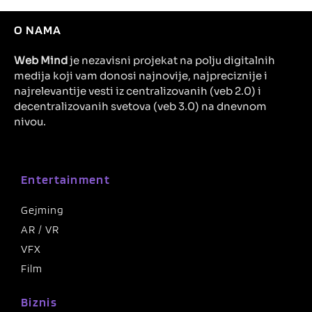
O NAMA
Web Mind
je nezavisni projekat na polju digitalnih
medija koji vam donosi najnovije, najpreciznije i
najrelevantije vesti iz centralizovanih (veb 2.0) i
decentralizovanih svetova (veb 3.0) na dnevnom
nivou.
Entertainment
Gejming
AR / VR
VFX
Film
Biznis