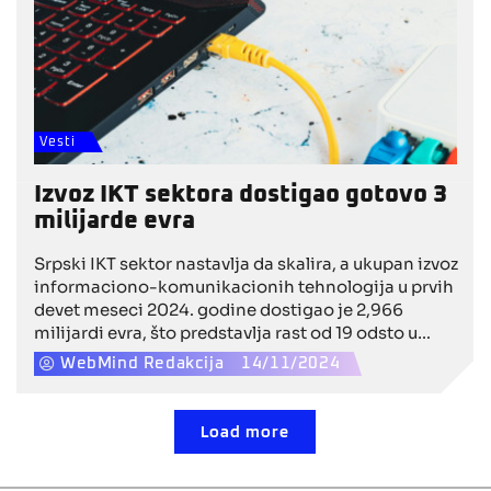
Vesti
Izvoz IKT sektora dostigao gotovo 3
milijarde evra
Srpski IKT sektor nastavlja da skalira, a ukupan izvoz
informaciono-komunikacionih tehnologija u prvih
devet meseci 2024. godine dostigao je 2,966
milijardi evra, što predstavlja rast od 19 odsto u
odnosu na isti period 2023. godine
WebMind Redakcija
14/11/2024
Load more