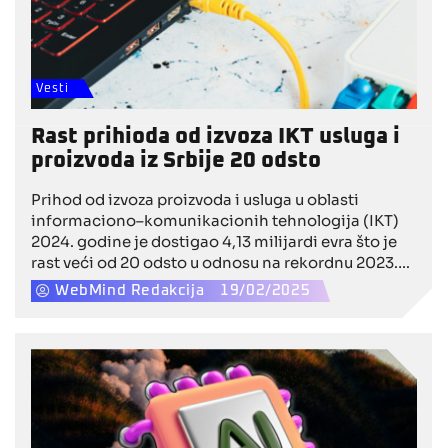
Vesti
Rast prihioda od izvoza IKT usluga i
proizvoda iz Srbije 20 odsto
Prihod od izvoza proizvoda i usluga u oblasti
informaciono–komunikacionih tehnologija (IKT)
2024. godine je dostigao 4,13 milijardi evra što je
rast veći od 20 odsto u odnosu na rekordnu 2023.
godine,kada je prihod te privredne grane iznosio
WebMind Redakcija
19/02/2025
3,44 milijarde evra, saopštilo je danas Ministarstvo
informisanja i telekomunikacija.