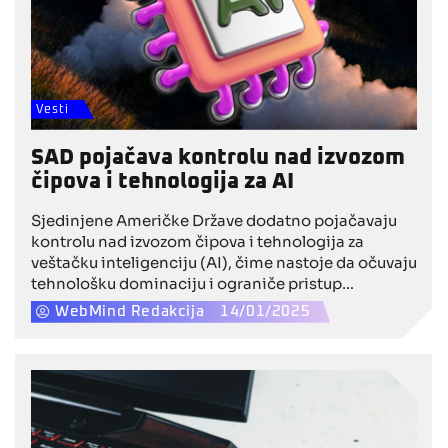
Vesti
SAD pojačava kontrolu nad izvozom
čipova i tehnologija za AI
Sjedinjene Američke Države dodatno pojačavaju
kontrolu nad izvozom čipova i tehnologija za
veštačku inteligenciju (AI), čime nastoje da očuvaju
tehnološku dominaciju i ograniče pristup
naprednim tehnologijama konkurentima poput
WebMind Redakcija
14/01/2025
Kine.