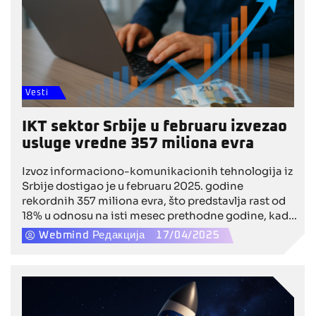
Vesti
IKT sektor Srbije u februaru izvezao
usluge vredne 357 miliona evra
Izvoz informaciono-komunikacionih tehnologija iz
Srbije dostigao je u februaru 2025. godine
rekordnih 357 miliona evra, što predstavlja rast od
18% u odnosu na isti mesec prethodne godine, kada
je izvoz iznosio 302 miliona evra, saopštila je
Webmind Редакција
17/04/2025
Kancelarija za IT i eUpravu.