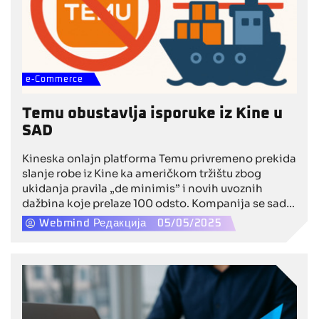
e-Commerce
Temu obustavlja isporuke iz Kine u
SAD
Kineska onlajn platforma Temu privremeno prekida
slanje robe iz Kine ka američkom tržištu zbog
ukidanja pravila „de minimis” i novih uvoznih
dažbina koje prelaze 100 odsto. Kompanija se sada
oslanja isključivo na lokalne zalihe u SAD.
Webmind Редакција
05/05/2025