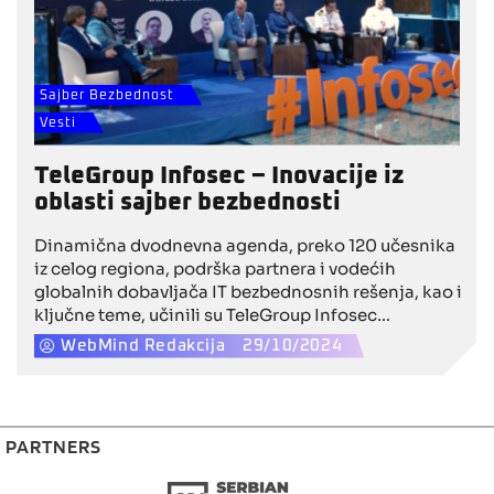
Sajber Bezbednost
Vesti
TeleGroup Infosec – Inovacije iz
oblasti sajber bezbednosti
Dinamična dvodnevna agenda, preko 120 učesnika
iz celog regiona, podrška partnera i vodećih
globalnih dobavljača IT bezbednosnih rešenja, kao i
ključne teme, učinili su TeleGroup Infosec
konferenciju jednim od najvećih regionalnih ICT
WebMind Redakcija
29/10/2024
poslovnih događaja, koji okuplja vrhunske
stručnjake i inovatore iz oblasti informacione
bezbednosti.
PARTNERS